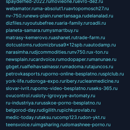
spayderhed-2022.ru
movieone.ru
evro-dez.ru
webamator.ru
ma-absolut1.ru
avtopomosch27.ru
nv-750.ru
news-plain.ru
nertansaga.ru
delanalad.ru
dizfiles.ru
youtubefree.ru
aria-family.ru
roadli.ru
planeta-samara.ru
mysmartbuy.ru
matrasy-kemerovo.ru
ashanet.ru
trade-farm.ru
dotcustoms.ru
domizbrusa9x12spb.ru
autodamp.ru
narasimha.ru
djcommodities.ru
nv750.ru
x-ton.ru
newsplain.ru
cardvoice.ru
modopaper.ru
manunae.ru
gbget.ru
alfeihavsalnassr.ru
madoma.ru
tajuncos.ru
petrovkasports.ru
porno-online-besplatno.ru
splclub.ru
york-life.ru
doroga-expo.ru
ribery.ru
cleanmedicine.ru
slovar-ivrit.ru
porno-video-besplatno.ru
seks-365.ru
ovucontrol.ru
sloty-igrovyye-avtomaty.ru
ru-industriya.ru
russkoe-porno-besplatno.ru
belgorod-day.ru
digilith.ru
pichkurovlab.ru
medic-today.ru
taksu.ru
comp123.ru
don-ykt.ru
teensvoice.ru
imgsharing.ru
domashnee-porno.ru