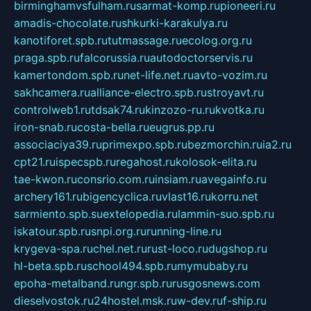
birminghamvsfulham.ru
sarmat-komp.ru
pioneeri.ru
amadis-chocolate.ru
shkurki-karakulya.ru
kanotiforet.spb.ru
tutmassage.ru
ecolog.org.ru
praga.spb.ru
falcorussia.ru
autodoctorservis.ru
kamertondom.spb.ru
net-life.net.ru
avto-vozim.ru
sakhcamera.ru
alliance-electro.spb.ru
stroyavt.ru
controlweb1.ru
tdsak74.ru
kinzozo-ru.ru
kvotka.ru
iron-snab.ru
costa-bella.ru
eugrus.pp.ru
associaciya39.ru
primexpo.spb.ru
bezmorchin.ru
ia2.ru
cpt21.ru
ispecspb.ru
regahost.ru
kolosok-elita.ru
tae-kwon.ru
consrio.com.ru
insiam.ru
avegainfo.ru
archery161.ru
bigencyclica.ru
vlast16.ru
korru.net
sarmiento.spb.su
extelopedia.ru
lammin-suo.spb.ru
iskatour.spb.ru
snpi.org.ru
running-line.ru
krygeva-spa.ru
chel.net.ru
rust-loco.ru
dugshop.ru
hl-beta.spb.ru
school494.spb.ru
mymubaby.ru
epoha-metalband.ru
ngr.spb.ru
rusgosnews.com
dieselvostok.ru
24hostel.msk.ru
w-dev.ru
f-ship.ru