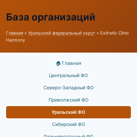
База организаций
Главная
»
Уральский федеральный округ
» Esthetic Clinic
Harmony
🏠 Главная
Центральный ФО
Северо-Западный ФО
Приволжский ФО
Уральский ФО
Сибирский ФО
Дальневосточный ФО