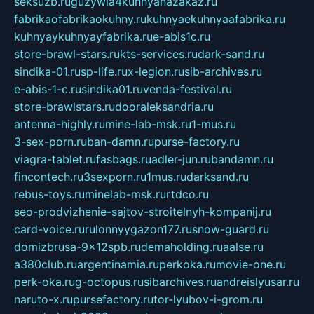
seksuzb.ru
guzywia4kuhnyanazakaz.ru
fabrikaofabrikaokuhny.ru
kuhnyaekuhnyaafabrika.ru
kuhnyaykuhnyayfabrika.ru
e-abis1c.ru
store-brawl-stars.ru
kts-services.ru
dark-sand.ru
sindika-01.ru
sp-life.ru
x-legion.ru
sib-archives.ru
e-abis-1-c.ru
sindika01.ru
venda-festival.ru
store-brawlstars.ru
dooraleksandria.ru
antenna-highly.ru
mine-lab-msk.ru
1-mus.ru
3-sex-porn.ru
ban-damn.ru
purse-factory.ru
viagra-tablet.ru
fasbags.ru
adler-jun.ru
bandamn.ru
fincontech.ru
3sexporn.ru
1mus.ru
darksand.ru
rebus-toys.ru
minelab-msk.ru
rtdco.ru
seo-prodvizhenie-sajtov-stroitelnyh-kompanij.ru
card-voice.ru
rulonnyygazon177.ru
snow-guard.ru
domizbrusa-9x12spb.ru
demaholding.ru
aalse.ru
a380club.ru
argentinamia.ru
perkoka.ru
movie-one.ru
perk-oka.ru
g-octopus.ru
sibarchives.ru
andreislyusar.ru
naruto-x.ru
pursefactory.ru
tor-lyubov-i-grom.ru