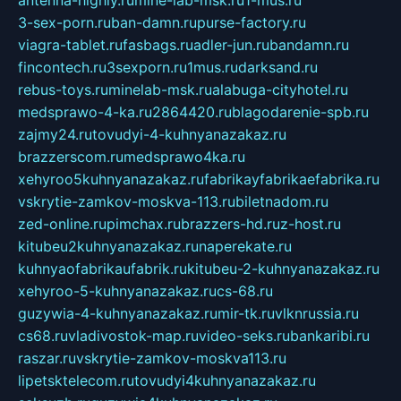
3-sex-porn.ru
ban-damn.ru
purse-factory.ru
viagra-tablet.ru
fasbags.ru
adler-jun.ru
bandamn.ru
fincontech.ru
3sexporn.ru
1mus.ru
darksand.ru
rebus-toys.ru
minelab-msk.ru
alabuga-cityhotel.ru
medsprawo-4-ka.ru
2864420.ru
blagodarenie-spb.ru
zajmy24.ru
tovudyi-4-kuhnyanazakaz.ru
brazzerscom.ru
medsprawo4ka.ru
xehyroo5kuhnyanazakaz.ru
fabrikayfabrikaefabrika.ru
vskrytie-zamkov-moskva-113.ru
biletnadom.ru
zed-online.ru
pimchax.ru
brazzers-hd.ru
z-host.ru
kitubeu2kuhnyanazakaz.ru
naperekate.ru
kuhnyaofabrikaufabrik.ru
kitubeu-2-kuhnyanazakaz.ru
xehyroo-5-kuhnyanazakaz.ru
cs-68.ru
guzywia-4-kuhnyanazakaz.ru
mir-tk.ru
vlknrussia.ru
cs68.ru
vladivostok-map.ru
video-seks.ru
bankaribi.ru
raszar.ru
vskrytie-zamkov-moskva113.ru
lipetsktelecom.ru
tovudyi4kuhnyanazakaz.ru