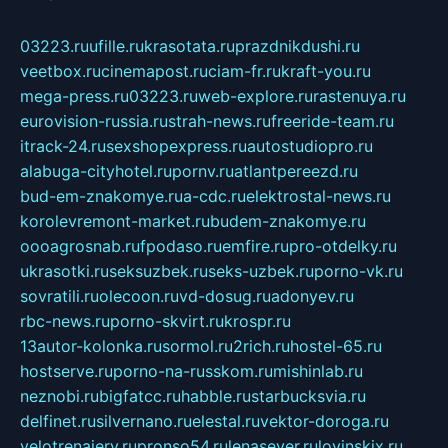
03223.ru
ufille.ru
krasotata.ru
prazdnikdushi.ru
veetbox.ru
cinemapost.ru
ciam-fr.ru
kraft-you.ru
mega-press.ru
03223.ru
web-explore.ru
rastenuya.ru
eurovision-russia.ru
strah-news.ru
freeride-team.ru
itrack-24.ru
sexshopexpress.ru
autostudiopro.ru
alabuga-cityhotel.ru
pornv.ru
atlantpereezd.ru
bud-em-znakomye.ru
a-cdc.ru
elektrostal-news.ru
korolevremont-market.ru
budem-znakomye.ru
oooagrosnab.ru
fpodaso.ru
emfire.ru
pro-otdelky.ru
ukrasotki.ru
seksuzbek.ru
seks-uzbek.ru
porno-vk.ru
sovratili.ru
olecoon.ru
vd-dosug.ru
adonyev.ru
rbc-news.ru
porno-skvirt.ru
krospr.ru
13autor-kolonka.ru
sormol.ru
2rich.ru
hostel-65.ru
hostserve.ru
porno-na-russkom.ru
mishinlab.ru
neznobi.ru
bigfatcc.ru
habble.ru
starbucksvia.ru
delfinet.ru
silvernano.ru
elestal.ru
vektor-doroga.ru
velotrenajery.ru
pronso54.ru
lenasever.ru
lovinskix.ru