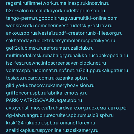
regsmi.ru
filmnetwork.ru
malinasp.ru
kinosvin.ru
h2o-salon.ru
malutkayork.ru
deltaprim.spb.ru
tango-perm.ru
gooddir.ru
sgv.su
multiki-online.com
webkrasotki.com
cherinvest.ru
detskiy-ostrov.ru
ankou.spb.ru
alvesta1.ru
pdf-creator.ru
nix-files.org.ru
sakhatoday.ru
elektrikersymboler.ru
sputnikyes.ru
golf2club.msk.ru
aeforums.ru
zallclub.ru
multimodal.msk.ru
habaigry.ru
haikko.ru
sobakopedia.ru
isz-fest.ru
ewnc.info
screensaver-clock.net.ru
volnav.spb.ru
comnat.ru
npf.net.ru
7bit.pp.ru
kalugatur.ru
tesiaes.ru
card.com.ru
kazanka.spb.ru
gildiya-kuznecov.ru
kameryboavision.ru
griffoncom.spb.ru
fabrika-emotsiy.ru
PARK-MATROSOVA.RU
agat.spb.ru
avtoyurist-moskva1.ru
hardware.org.ru
схема-авто.рф
dg-lab.ru
angrup.ru
recruiter.spb.ru
music8.spb.ru
krsk124.ru
kubok.spb.ru
romanofforex.ru
analitikaplus.ru
spyonline.ru
zosikamery.ru