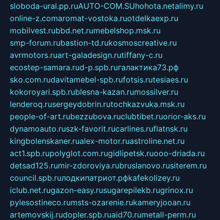
sloboda-ural.pp.ru
AUTO-COM.SU
hohota.net
alimy.ru
online-z.com
aromat-vostoka.ru
otdelkaexp.ru
mobilvest.ru
bbd.net.ru
mebelshop.msk.ru
smp-forum.ru
bastion-td.ru
kosmoscreative.ru
avrmotors.ru
art-galadesign.ru
tiffany-c.ru
ecostep-samara.ru
d-p.spb.ru
галактика73.рф
sko.com.ru
davitamebel-spb.ru
fotsis.ru
tesiaes.ru
kokoroyari.spb.ru
blesna-kazan.ru
mossilver.ru
lenderoq.ru
sergeydobrin.ru
tochkazvuka.msk.ru
people-of-art.ru
bezzubova.ru
clubtibet.ru
orior-aks.ru
dynamoauto.ru
szk-favorit.ru
carlines.ru
flatnsk.ru
kingbolenskaner.ru
alex-motor.ru
astroline.net.ru
act1.spb.ru
polyglot.com.ru
gidlipetsk.ru
ooo-driada.ru
detsad125.ru
mir-zdoroviya.ru
bruslanovo.ru
siterem.ru
council.spb.ru
лодкипатриот.рф
kafekolizey.ru
iclub.net.ru
gazon-easy.ru
sugarepilekb.ru
grinox.ru
pylesostineco.ru
msts-ozarenie.ru
kameryjooan.ru
artemovskij.ru
dopler.spb.ru
aid70.ru
metall-perm.ru