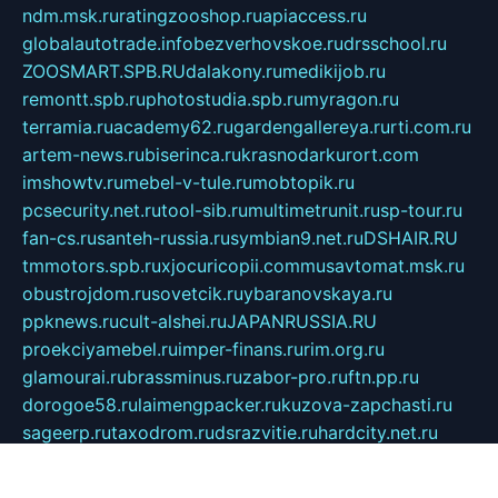
ndm.msk.ru
ratingzooshop.ru
apiaccess.ru
globalautotrade.info
bezverhovskoe.ru
drsschool.ru
ZOOSMART.SPB.RU
dalakony.ru
medikijob.ru
remontt.spb.ru
photostudia.spb.ru
myragon.ru
terramia.ru
academy62.ru
gardengallereya.ru
rti.com.ru
artem-news.ru
biserinca.ru
krasnodarkurort.com
imshowtv.ru
mebel-v-tule.ru
mobtopik.ru
pcsecurity.net.ru
tool-sib.ru
multimetrunit.ru
sp-tour.ru
fan-cs.ru
santeh-russia.ru
symbian9.net.ru
DSHAIR.RU
tmmotors.spb.ru
xjocuricopii.com
musavtomat.msk.ru
obustrojdom.ru
sovetcik.ru
ybaranovskaya.ru
ppknews.ru
cult-alshei.ru
JAPANRUSSIA.RU
proekciyamebel.ru
imper-finans.ru
rim.org.ru
glamourai.ru
brassminus.ru
zabor-pro.ru
ftn.pp.ru
dorogoe58.ru
laimengpacker.ru
kuzova-zapchasti.ru
sageerp.ru
taxodrom.ru
dsrazvitie.ru
hardcity.net.ru
ratinghomegames.ru
topservice25.ru
gubernyan.ru
gtglasslined.ru
ii4.ru
tssport.spb.ru
andorra24.com