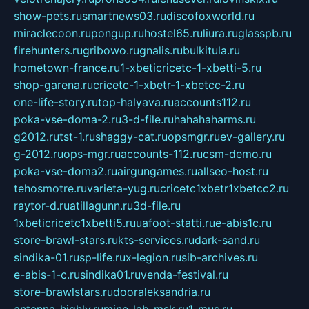
show-pets.ru
smartnews03.ru
discofoxworld.ru
miraclecoon.ru
pongup.ru
hostel65.ru
liura.ru
glasspb.ru
firehunters.ru
gribowo.ru
gnalis.ru
bulkitula.ru
hometown-france.ru
1-xbeticricetc-1-xbetti-5.ru
shop-garena.ru
cricetc-1-xbetr-1-xbetcc-2.ru
one-life-story.ru
top-halyava.ru
accounts112.ru
poka-vse-doma-2.ru
3-d-file.ru
hahahaharms.ru
g2012.ru
tst-1.ru
shaggy-cat.ru
opsmgr.ru
ev-gallery.ru
g-2012.ru
ops-mgr.ru
accounts-112.ru
csm-demo.ru
poka-vse-doma2.ru
airgungames.ru
allseo-host.ru
tehosmotre.ru
varieta-yug.ru
cricetc1xbetr1xbetcc2.ru
raytor-d.ru
atillagunn.ru
3d-file.ru
1xbeticricetc1xbetti5.ru
uafoot-statti.ru
e-abis1c.ru
store-brawl-stars.ru
kts-services.ru
dark-sand.ru
sindika-01.ru
sp-life.ru
x-legion.ru
sib-archives.ru
e-abis-1-c.ru
sindika01.ru
venda-festival.ru
store-brawlstars.ru
dooraleksandria.ru
antenna-highly.ru
mine-lab-msk.ru
1-mus.ru