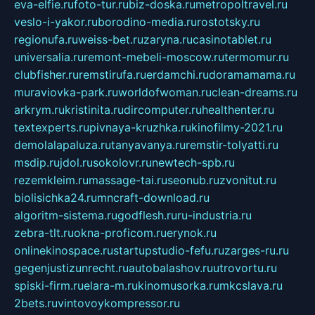
eva-elfie.ru
foto-tur.ru
biz-doska.ru
metropoltravel.ru
veslo-i-yakor.ru
borodino-media.ru
rostotsky.ru
regionufa.ru
weiss-bet.ru
zaryna.ru
casinotablet.ru
universalia.ru
remont-mebeli-moscow.ru
termomur.ru
clubfisher.ru
remstirufa.ru
erdamchi.ru
doramamama.ru
muraviovka-park.ru
worldofwoman.ru
clean-dreams.ru
arkrym.ru
kristinita.ru
dircomputer.ru
healthenter.ru
textexperts.ru
pivnaya-kruzhka.ru
kinofilmy-2021.ru
demolalapaluza.ru
tanyavanya.ru
remstir-tolyatti.ru
msdip.ru
jdol.ru
sokolovr.ru
newtech-spb.ru
rezemkleim.ru
massage-tai.ru
seonub.ru
zvonitut.ru
biolisichka24.ru
mncraft-download.ru
algoritm-sistema.ru
godflesh.ru
ru-industria.ru
zebra-tlt.ru
okna-proficom.ru
erynok.ru
onlinekinospace.ru
startupstudio-fefu.ru
zarges-ru.ru
gegenjustizunrecht.ru
autobalashov.ru
utrovortu.ru
spiski-firm.ru
elara-m.ru
kinomusorka.ru
mkcslava.ru
2bets.ru
vintovoykompressor.ru