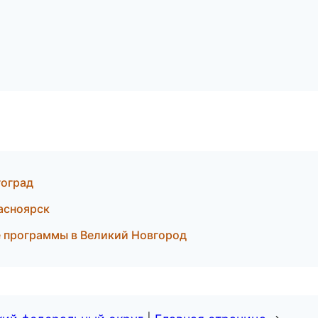
гоград
расноярск
е программы в Великий Новгород