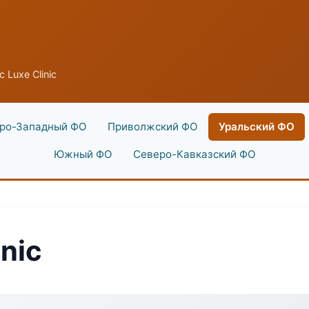
c Luxe Clinic
ро-Западный ФО
Приволжский ФО
Уральский ФО
Южный ФО
Северо-Кавказский ФО
inic