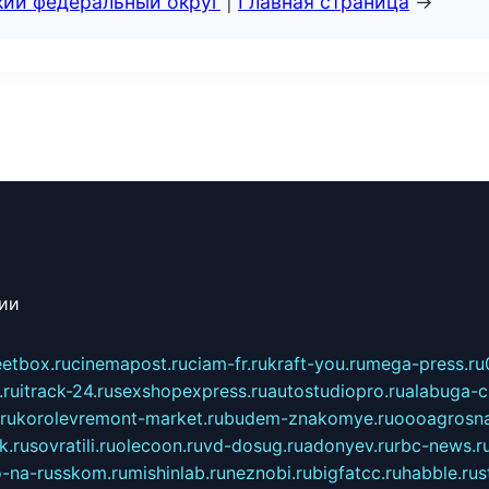
кий федеральный округ
|
Главная страница
→
сии
eetbox.ru
cinemapost.ru
ciam-fr.ru
kraft-you.ru
mega-press.ru
.ru
itrack-24.ru
sexshopexpress.ru
autostudiopro.ru
alabuga-ci
ru
korolevremont-market.ru
budem-znakomye.ru
oooagrosna
k.ru
sovratili.ru
olecoon.ru
vd-dosug.ru
adonyev.ru
rbc-news.r
-na-russkom.ru
mishinlab.ru
neznobi.ru
bigfatcc.ru
habble.ru
s