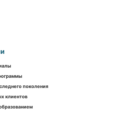
ми
риалы
программы
следнего поколения
ых клиентов
образованием