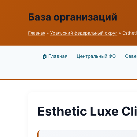
База организаций
Главная
»
Уральский федеральный округ
» Estheti
🏠 Главная
Центральный ФО
Севе
Esthetic Luxe Cl