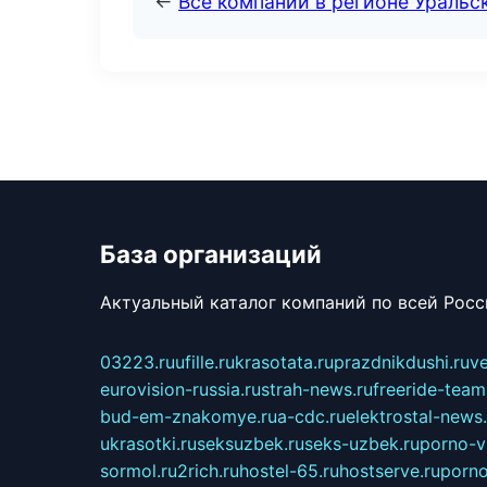
←
Все компании в регионе Уральс
База организаций
Актуальный каталог компаний по всей Рос
03223.ru
ufille.ru
krasotata.ru
prazdnikdushi.ru
v
eurovision-russia.ru
strah-news.ru
freeride-team
bud-em-znakomye.ru
a-cdc.ru
elektrostal-news.
ukrasotki.ru
seksuzbek.ru
seks-uzbek.ru
porno-v
sormol.ru
2rich.ru
hostel-65.ru
hostserve.ru
porno