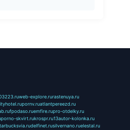
03223.ru
web-explore.ru
rastenuya.ru
tyhotel.ru
pornv.ru
atlantpereezd.ru
b.ru
fpodaso.ru
emfire.ru
pro-otdelky.ru
u
porno-skvirt.ru
krospr.ru
13autor-kolonka.ru
tarbucksvia.ru
delfinet.ru
silvernano.ru
elestal.ru