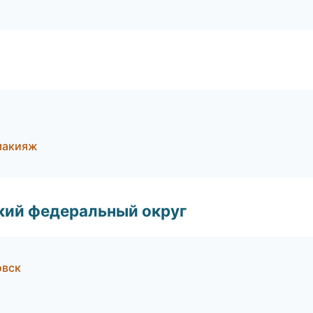
 макияж
ский федеральный округ
овск