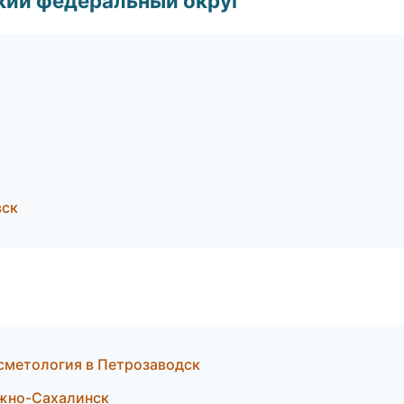
ский федеральный округ
вск
осметология в Петрозаводск
 Южно-Сахалинск