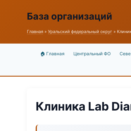
База организаций
Главная
»
Уральский федеральный округ
» Клиник
🏠 Главная
Центральный ФО
Севе
Клиника Lab Di