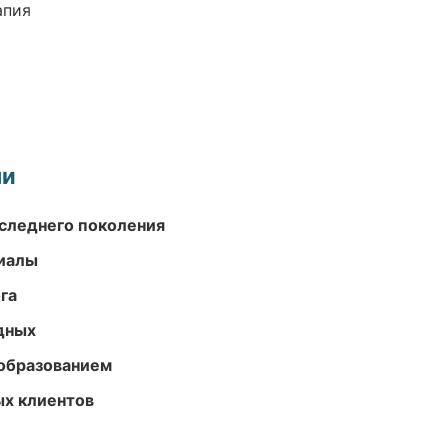
апия
ми
следнего поколения
риалы
га
одных
образованием
ых клиентов