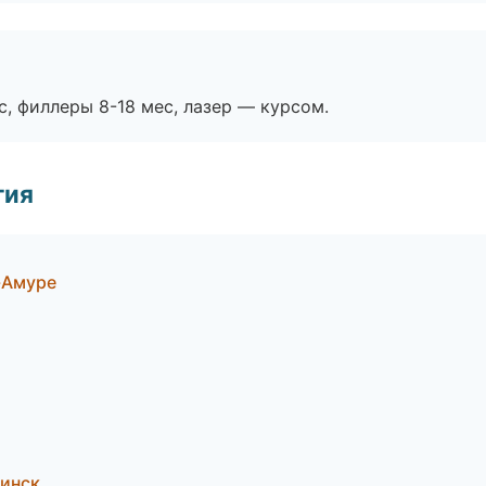
с, филлеры 8-18 мес, лазер — курсом.
гия
-Амуре
инск