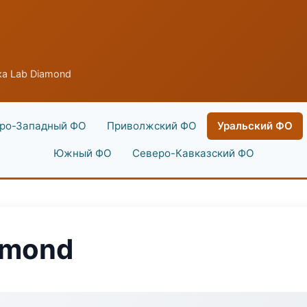
а Lab Diamond
ро-Западный ФО
Приволжский ФО
Уральский ФО
Южный ФО
Северо-Кавказский ФО
amond