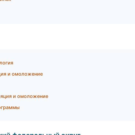
логия
яция и омоложение
ляция и омоложение
рограммы