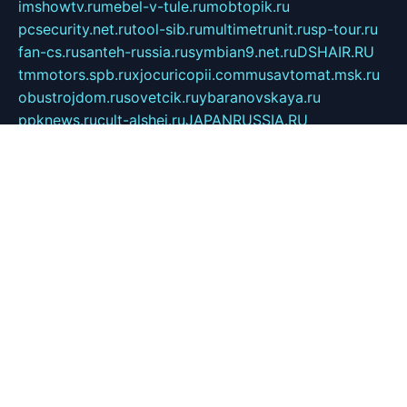
imshowtv.ru
mebel-v-tule.ru
mobtopik.ru
pcsecurity.net.ru
tool-sib.ru
multimetrunit.ru
sp-tour.ru
fan-cs.ru
santeh-russia.ru
symbian9.net.ru
DSHAIR.RU
tmmotors.spb.ru
xjocuricopii.com
musavtomat.msk.ru
obustrojdom.ru
sovetcik.ru
ybaranovskaya.ru
ppknews.ru
cult-alshei.ru
JAPANRUSSIA.RU
proekciyamebel.ru
imper-finans.ru
rim.org.ru
glamourai.ru
brassminus.ru
zabor-pro.ru
ftn.pp.ru
dorogoe58.ru
laimengpacker.ru
kuzova-zapchasti.ru
sageerp.ru
taxodrom.ru
dsrazvitie.ru
hardcity.net.ru
ratinghomegames.ru
topservice25.ru
gubernyan.ru
gtglasslined.ru
ii4.ru
tssport.spb.ru
andorra24.com
blackwallstreet.ru
oboimos.ru
optim-doors.com.ru
ikuch.ru
nycr.org.ru
npa21.ru
vremya-ch.spb.ru
desert000.ru
ivtorgi.ru
ifiori.ru
catalog-statei.ru
dcv.org.ru
spetsmaster174.ru
ipkameryhiseeu.ru
dum26.ru
ruspol.spb.ru
fr-opendp.ru
kam-solnyshko.ru
cheyenne-arapaho.ru
sevzapmetal.spb.ru