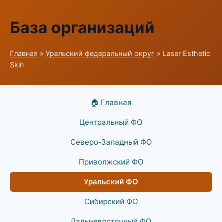
База организаций
Главная
»
Уральский федеральный округ
» Laser Esthetic
Skin
🏠 Главная
Центральный ФО
Северо-Западный ФО
Приволжский ФО
Уральский ФО
Сибирский ФО
Дальневосточный ФО