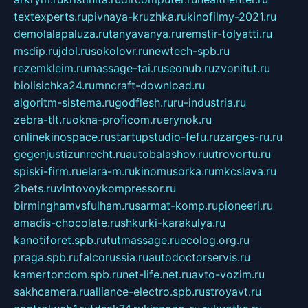
textexperts.ru
pivnaya-kruzhka.ru
kinofilmy-2021.ru
demolalapaluza.ru
tanyavanya.ru
remstir-tolyatti.ru
msdip.ru
jdol.ru
sokolovr.ru
newtech-spb.ru
rezemkleim.ru
massage-tai.ru
seonub.ru
zvonitut.ru
biolisichka24.ru
mncraft-download.ru
algoritm-sistema.ru
godflesh.ru
ru-industria.ru
zebra-tlt.ru
okna-proficom.ru
erynok.ru
onlinekinospace.ru
startupstudio-fefu.ru
zarges-ru.ru
gegenjustizunrecht.ru
autobalashov.ru
utrovortu.ru
spiski-firm.ru
elara-m.ru
kinomusorka.ru
mkcslava.ru
2bets.ru
vintovoykompressor.ru
birminghamvsfulham.ru
sarmat-komp.ru
pioneeri.ru
amadis-chocolate.ru
shkurki-karakulya.ru
kanotiforet.spb.ru
tutmassage.ru
ecolog.org.ru
praga.spb.ru
falcorussia.ru
autodoctorservis.ru
kamertondom.spb.ru
net-life.net.ru
avto-vozim.ru
sakhcamera.ru
alliance-electro.spb.ru
stroyavt.ru