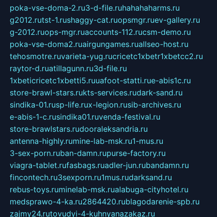
poka-vse-doma-2.ru
3-d-file.ru
hahahaharms.ru
g2012.ru
tst-1.ru
shaggy-cat.ru
opsmgr.ru
ev-gallery.ru
g-2012.ru
ops-mgr.ru
accounts-112.ru
csm-demo.ru
poka-vse-doma2.ru
airgungames.ru
allseo-host.ru
tehosmotre.ru
varieta-yug.ru
cricetc1xbetr1xbetcc2.ru
raytor-d.ru
atillagunn.ru
3d-file.ru
1xbeticricetc1xbetti5.ru
uafoot-statti.ru
e-abis1c.ru
store-brawl-stars.ru
kts-services.ru
dark-sand.ru
sindika-01.ru
sp-life.ru
x-legion.ru
sib-archives.ru
e-abis-1-c.ru
sindika01.ru
venda-festival.ru
store-brawlstars.ru
dooraleksandria.ru
antenna-highly.ru
mine-lab-msk.ru
1-mus.ru
3-sex-porn.ru
ban-damn.ru
purse-factory.ru
viagra-tablet.ru
fasbags.ru
adler-jun.ru
bandamn.ru
fincontech.ru
3sexporn.ru
1mus.ru
darksand.ru
rebus-toys.ru
minelab-msk.ru
alabuga-cityhotel.ru
medsprawo-4-ka.ru
2864420.ru
blagodarenie-spb.ru
zajmy24.ru
tovudyi-4-kuhnyanazakaz.ru