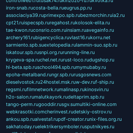
controlweb1.ru
tdsak74.ru
kinzozo-ru.ru
kvotka.ru
iron-snab.ru
costa-bella.ru
eugrus.pp.ru
associaciya39.ru
primexpo.spb.ru
bezmorchin.ru
ia2.ru
cpt21.ru
ispecspb.ru
regahost.ru
kolosok-elita.ru
tae-kwon.ru
consrio.com.ru
insiam.ru
avegainfo.ru
archery161.ru
bigencyclica.ru
vlast16.ru
korru.net
sarmiento.spb.su
extelopedia.ru
lammin-suo.spb.ru
iskatour.spb.ru
snpi.org.ru
running-line.ru
krygeva-spa.ru
chel.net.ru
rust-loco.ru
dugshop.ru
hl-beta.spb.ru
school494.spb.ru
mymubaby.ru
epoha-metalband.ru
ngr.spb.ru
rusgosnews.com
dieselvostok.ru
24hostel.msk.ru
w-dev.ru
f-ship.ru
regsmi.ru
filmnetwork.ru
malinasp.ru
kinosvin.ru
h2o-salon.ru
malutkayork.ru
deltaprim.spb.ru
tango-perm.ru
gooddir.ru
sgv.su
multiki-online.com
webkrasotki.com
cherinvest.ru
detskiy-ostrov.ru
ankou.spb.ru
alvesta1.ru
pdf-creator.ru
nix-files.org.ru
sakhatoday.ru
elektrikersymboler.ru
sputnikyes.ru