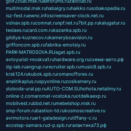
golf2club.msk.ru
aeforums.ru
zallclub.ru
multimodal.msk.ru
habaigry.ru
haikko.ru
sobakopedia.ru
isz-fest.ru
ewnc.info
screensaver-clock.net.ru
volnav.spb.ru
comnat.ru
npf.net.ru
7bit.pp.ru
kalugatur.ru
tesiaes.ru
card.com.ru
kazanka.spb.ru
gildiya-kuznecov.ru
kameryboavision.ru
griffoncom.spb.ru
fabrika-emotsiy.ru
PARK-MATROSOVA.RU
agat.spb.ru
avtoyurist-moskva1.ru
hardware.org.ru
схема-авто.рф
dg-lab.ru
angrup.ru
recruiter.spb.ru
music8.spb.ru
krsk124.ru
kubok.spb.ru
romanofforex.ru
analitikaplus.ru
spyonline.ru
zosikamery.ru
sloboda-ural.pp.ru
AUTO-COM.SU
hohota.net
alimy.ru
online-z.com
aromat-vostoka.ru
otdelkaexp.ru
mobilvest.ru
bbd.net.ru
mebelshop.msk.ru
smp-forum.ru
bastion-td.ru
kosmoscreative.ru
avrmotors.ru
art-galadesign.ru
tiffany-c.ru
ecostep-samara.ru
d-p.spb.ru
галактика73.рф