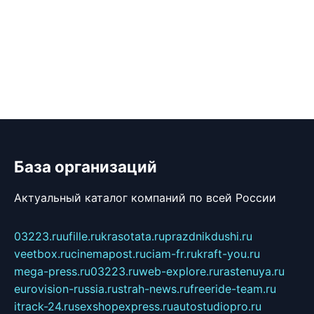
База организаций
Актуальный каталог компаний по всей России
03223.ru
ufille.ru
krasotata.ru
prazdnikdushi.ru
veetbox.ru
cinemapost.ru
ciam-fr.ru
kraft-you.ru
mega-press.ru
03223.ru
web-explore.ru
rastenuya.ru
eurovision-russia.ru
strah-news.ru
freeride-team.ru
itrack-24.ru
sexshopexpress.ru
autostudiopro.ru