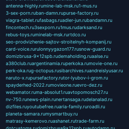
antenna-highly.ru
mine-lab-msk.ru
1-mus.ru
3-sex-porn.ru
ban-damn.ru
purse-factory.ru
viagra-tablet.ru
fasbags.ru
adler-jun.ru
bandamn.ru
fincontech.ru
3sexporn.ru
1mus.ru
darksand.ru
rebus-toys.ru
minelab-msk.ru
rtdco.ru
seo-prodvizhenie-sajtov-stroitelnyh-kompanij.ru
card-voice.ru
rulonnyygazon177.ru
snow-guard.ru
domizbrusa-9x12spb.ru
demaholding.ru
aalse.ru
a380club.ru
argentinamia.ru
perkoka.ru
movie-one.ru
perk-oka.ru
g-octopus.ru
sibarchives.ru
andreislyusar.ru
naruto-x.ru
pursefactory.ru
tor-lyubov-i-grom.ru
spayderhed-2022.ru
movieone.ru
evro-dez.ru
webamator.ru
ma-absolut1.ru
avtopomosch27.ru
nv-750.ru
news-plain.ru
nertansaga.ru
delanalad.ru
dizfiles.ru
youtubefree.ru
aria-family.ru
roadli.ru
planeta-samara.ru
mysmartbuy.ru
matrasy-kemerovo.ru
ashanet.ru
trade-farm.ru
dotcustoms.ru
domizbrusa9x12spb.ru
autodamp.ru