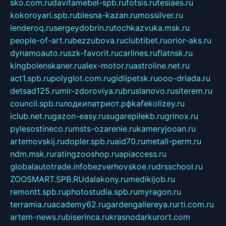
sko.com.ru
davitamebel-spb.ru
fotsis.ru
tesiaes.ru
kokoroyari.spb.ru
blesna-kazan.ru
mossilver.ru
lenderoq.ru
sergeydobrin.ru
tochkazvuka.msk.ru
people-of-art.ru
bezzubova.ru
clubtibet.ru
orior-aks.ru
dynamoauto.ru
szk-favorit.ru
carlines.ru
flatnsk.ru
kingbolenskaner.ru
alex-motor.ru
astroline.net.ru
act1.spb.ru
polyglot.com.ru
gidlipetsk.ru
ooo-driada.ru
detsad125.ru
mir-zdoroviya.ru
bruslanovo.ru
siterem.ru
council.spb.ru
лодкипатриот.рф
kafekolizey.ru
iclub.net.ru
gazon-easy.ru
sugarepilekb.ru
grinox.ru
pylesostineco.ru
msts-ozarenie.ru
kameryjooan.ru
artemovskij.ru
dopler.spb.ru
aid70.ru
metall-perm.ru
ndm.msk.ru
ratingzooshop.ru
apiaccess.ru
globalautotrade.info
bezverhovskoe.ru
drsschool.ru
ZOOSMART.SPB.RU
dalakony.ru
medikijob.ru
remontt.spb.ru
photostudia.spb.ru
myragon.ru
terramia.ru
academy62.ru
gardengallereya.ru
rti.com.ru
artem-news.ru
biserinca.ru
krasnodarkurort.com