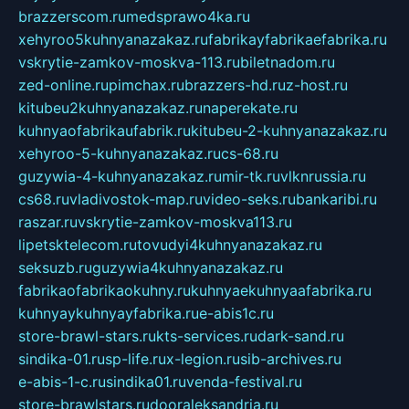
brazzerscom.ru
medsprawo4ka.ru
xehyroo5kuhnyanazakaz.ru
fabrikayfabrikaefabrika.ru
vskrytie-zamkov-moskva-113.ru
biletnadom.ru
zed-online.ru
pimchax.ru
brazzers-hd.ru
z-host.ru
kitubeu2kuhnyanazakaz.ru
naperekate.ru
kuhnyaofabrikaufabrik.ru
kitubeu-2-kuhnyanazakaz.ru
xehyroo-5-kuhnyanazakaz.ru
cs-68.ru
guzywia-4-kuhnyanazakaz.ru
mir-tk.ru
vlknrussia.ru
cs68.ru
vladivostok-map.ru
video-seks.ru
bankaribi.ru
raszar.ru
vskrytie-zamkov-moskva113.ru
lipetsktelecom.ru
tovudyi4kuhnyanazakaz.ru
seksuzb.ru
guzywia4kuhnyanazakaz.ru
fabrikaofabrikaokuhny.ru
kuhnyaekuhnyaafabrika.ru
kuhnyaykuhnyayfabrika.ru
e-abis1c.ru
store-brawl-stars.ru
kts-services.ru
dark-sand.ru
sindika-01.ru
sp-life.ru
x-legion.ru
sib-archives.ru
e-abis-1-c.ru
sindika01.ru
venda-festival.ru
store-brawlstars.ru
dooraleksandria.ru