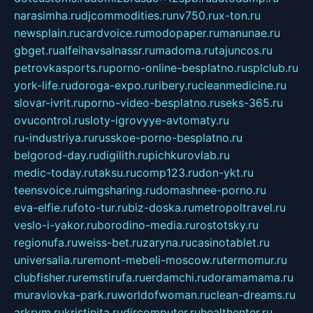
narasimha.ru
djcommodities.ru
nv750.ru
x-ton.ru
newsplain.ru
cardvoice.ru
modopaper.ru
manunae.ru
gbget.ru
alfeihavsalnassr.ru
madoma.ru
tajuncos.ru
petrovkasports.ru
porno-online-besplatno.ru
splclub.ru
york-life.ru
doroga-expo.ru
ribery.ru
cleanmedicine.ru
slovar-ivrit.ru
porno-video-besplatno.ru
seks-365.ru
ovucontrol.ru
sloty-igrovyye-avtomaty.ru
ru-industriya.ru
russkoe-porno-besplatno.ru
belgorod-day.ru
digilith.ru
pichkurovlab.ru
medic-today.ru
taksu.ru
comp123.ru
don-ykt.ru
teensvoice.ru
imgsharing.ru
domashnee-porno.ru
eva-elfie.ru
foto-tur.ru
biz-doska.ru
metropoltravel.ru
veslo-i-yakor.ru
borodino-media.ru
rostotsky.ru
regionufa.ru
weiss-bet.ru
zaryna.ru
casinotablet.ru
universalia.ru
remont-mebeli-moscow.ru
termomur.ru
clubfisher.ru
remstirufa.ru
erdamchi.ru
doramamama.ru
muraviovka-park.ru
worldofwoman.ru
clean-dreams.ru
arkrym.ru
kristinita.ru
dircomputer.ru
healthenter.ru