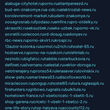
alabuga-cityhotel.ru
pornv.ru
atlantpereezd.ru
bud-em-znakomye.ru
a-cdc.ru
elektrostal-news.ru
korolevremont-market.ru
budem-znakomye.ru
oooagrosnab.ru
fpodaso.ru
emfire.ru
pro-otdelky.ru
ukrasotki.ru
seksuzbek.ru
seks-uzbek.ru
porno-vk.ru
sovratili.ru
olecoon.ru
vd-dosug.ru
adonyev.ru
rbc-news.ru
porno-skvirt.ru
krospr.ru
13autor-kolonka.ru
sormol.ru
2rich.ru
hostel-65.ru
hostserve.ru
porno-na-russkom.ru
mishinlab.ru
neznobi.ru
bigfatcc.ru
habble.ru
starbucksvia.ru
delfinet.ru
silvernano.ru
elestal.ru
vektor-doroga.ru
velotrenajery.ru
pronso54.ru
lenasever.ru
lovinskix.ru
show-pets.ru
smartnews03.ru
discofoxworld.ru
miraclecoon.ru
pongup.ru
hostel65.ru
liura.ru
glasspb.ru
firehunters.ru
gribowo.ru
gnalis.ru
bulkitula.ru
hometown-france.ru
1-xbeticricetc-1-xbetti-5.ru
shop-garena.ru
cricetc-1-xbetr-1-xbetcc-2.ru
one-life-story.ru
top-halyava.ru
accounts112.ru