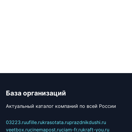
База организаций
Актуальный каталог компаний по всей России
03223.ru
ufille.ru
krasotata.ru
prazdnikdushi.ru
veetbox.ru
cinemapost.ru
ciam-fr.ru
kraft-you.ru