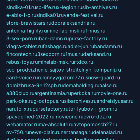
sindika-01.ru
sp-life.ru
x-legion.ru
sib-archives.ru
e-abis-1-c.ru
sindika01.ru
venda-festival.ru
store-brawlstars.ru
dooraleksandria.ru
antenna-highly.ru
mine-lab-msk.ru
1-mus.ru
3-sex-porn.ru
ban-damn.ru
purse-factory.ru
viagra-tablet.ru
fasbags.ru
adler-jun.ru
bandamn.ru
fincontech.ru
3sexporn.ru
1mus.ru
darksand.ru
rebus-toys.ru
minelab-msk.ru
rtdco.ru
seo-prodvizhenie-sajtov-stroitelnyh-kompanij.ru
card-voice.ru
rulonnyygazon177.ru
snow-guard.ru
domizbrusa-9x12spb.ru
demaholding.ru
aalse.ru
a380club.ru
argentinamia.ru
perkoka.ru
movie-one.ru
perk-oka.ru
g-octopus.ru
sibarchives.ru
andreislyusar.ru
naruto-x.ru
pursefactory.ru
tor-lyubov-i-grom.ru
spayderhed-2022.ru
movieone.ru
evro-dez.ru
webamator.ru
ma-absolut1.ru
avtopomosch27.ru
nv-750.ru
news-plain.ru
nertansaga.ru
delanalad.ru
dizfiles.ru
youtubefree.ru
aria-family.ru
roadli.ru