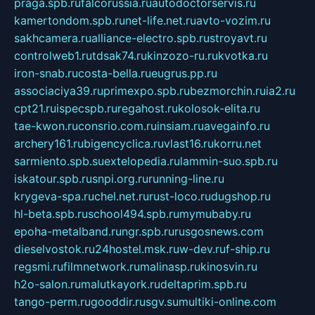
praga.spb.ru
falcorussia.ru
autodoctorservis.ru
kamertondom.spb.ru
net-life.net.ru
avto-vozim.ru
sakhcamera.ru
alliance-electro.spb.ru
stroyavt.ru
controlweb1.ru
tdsak74.ru
kinzozo-ru.ru
kvotka.ru
iron-snab.ru
costa-bella.ru
eugrus.pp.ru
associaciya39.ru
primexpo.spb.ru
bezmorchin.ru
ia2.ru
cpt21.ru
ispecspb.ru
regahost.ru
kolosok-elita.ru
tae-kwon.ru
consrio.com.ru
insiam.ru
avegainfo.ru
archery161.ru
bigencyclica.ru
vlast16.ru
korru.net
sarmiento.spb.su
extelopedia.ru
lammin-suo.spb.ru
iskatour.spb.ru
snpi.org.ru
running-line.ru
krygeva-spa.ru
chel.net.ru
rust-loco.ru
dugshop.ru
hl-beta.spb.ru
school494.spb.ru
mymubaby.ru
epoha-metalband.ru
ngr.spb.ru
rusgosnews.com
dieselvostok.ru
24hostel.msk.ru
w-dev.ru
f-ship.ru
regsmi.ru
filmnetwork.ru
malinasp.ru
kinosvin.ru
h2o-salon.ru
malutkayork.ru
deltaprim.spb.ru
tango-perm.ru
gooddir.ru
sgv.su
multiki-online.com