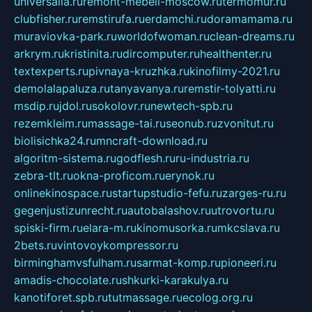
universalia.ru
remont-mebeli-moscow.ru
termomur.ru
clubfisher.ru
remstirufa.ru
erdamchi.ru
doramamama.ru
muraviovka-park.ru
worldofwoman.ru
clean-dreams.ru
arkrym.ru
kristinita.ru
dircomputer.ru
healthenter.ru
textexperts.ru
pivnaya-kruzhka.ru
kinofilmy-2021.ru
demolalapaluza.ru
tanyavanya.ru
remstir-tolyatti.ru
msdip.ru
jdol.ru
sokolovr.ru
newtech-spb.ru
rezemkleim.ru
massage-tai.ru
seonub.ru
zvonitut.ru
biolisichka24.ru
mncraft-download.ru
algoritm-sistema.ru
godflesh.ru
ru-industria.ru
zebra-tlt.ru
okna-proficom.ru
erynok.ru
onlinekinospace.ru
startupstudio-fefu.ru
zarges-ru.ru
gegenjustizunrecht.ru
autobalashov.ru
utrovortu.ru
spiski-firm.ru
elara-m.ru
kinomusorka.ru
mkcslava.ru
2bets.ru
vintovoykompressor.ru
birminghamvsfulham.ru
sarmat-komp.ru
pioneeri.ru
amadis-chocolate.ru
shkurki-karakulya.ru
kanotiforet.spb.ru
tutmassage.ru
ecolog.org.ru