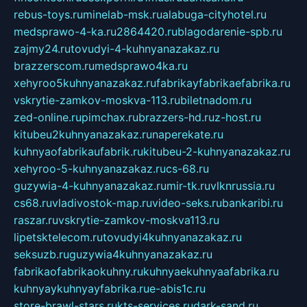
rebus-toys.ru
minelab-msk.ru
alabuga-cityhotel.ru
medsprawo-4-ka.ru
2864420.ru
blagodarenie-spb.ru
zajmy24.ru
tovudyi-4-kuhnyanazakaz.ru
brazzerscom.ru
medsprawo4ka.ru
xehyroo5kuhnyanazakaz.ru
fabrikayfabrikaefabrika.ru
vskrytie-zamkov-moskva-113.ru
biletnadom.ru
zed-online.ru
pimchax.ru
brazzers-hd.ru
z-host.ru
kitubeu2kuhnyanazakaz.ru
naperekate.ru
kuhnyaofabrikaufabrik.ru
kitubeu-2-kuhnyanazakaz.ru
xehyroo-5-kuhnyanazakaz.ru
cs-68.ru
guzywia-4-kuhnyanazakaz.ru
mir-tk.ru
vlknrussia.ru
cs68.ru
vladivostok-map.ru
video-seks.ru
bankaribi.ru
raszar.ru
vskrytie-zamkov-moskva113.ru
lipetsktelecom.ru
tovudyi4kuhnyanazakaz.ru
seksuzb.ru
guzywia4kuhnyanazakaz.ru
fabrikaofabrikaokuhny.ru
kuhnyaekuhnyaafabrika.ru
kuhnyaykuhnyayfabrika.ru
e-abis1c.ru
store-brawl-stars.ru
kts-services.ru
dark-sand.ru