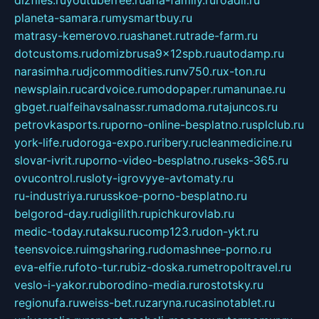
planeta-samara.ru
mysmartbuy.ru
matrasy-kemerovo.ru
ashanet.ru
trade-farm.ru
dotcustoms.ru
domizbrusa9x12spb.ru
autodamp.ru
narasimha.ru
djcommodities.ru
nv750.ru
x-ton.ru
newsplain.ru
cardvoice.ru
modopaper.ru
manunae.ru
gbget.ru
alfeihavsalnassr.ru
madoma.ru
tajuncos.ru
petrovkasports.ru
porno-online-besplatno.ru
splclub.ru
york-life.ru
doroga-expo.ru
ribery.ru
cleanmedicine.ru
slovar-ivrit.ru
porno-video-besplatno.ru
seks-365.ru
ovucontrol.ru
sloty-igrovyye-avtomaty.ru
ru-industriya.ru
russkoe-porno-besplatno.ru
belgorod-day.ru
digilith.ru
pichkurovlab.ru
medic-today.ru
taksu.ru
comp123.ru
don-ykt.ru
teensvoice.ru
imgsharing.ru
domashnee-porno.ru
eva-elfie.ru
foto-tur.ru
biz-doska.ru
metropoltravel.ru
veslo-i-yakor.ru
borodino-media.ru
rostotsky.ru
regionufa.ru
weiss-bet.ru
zaryna.ru
casinotablet.ru