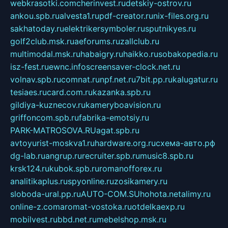
webkrasotki.com
cherinvest.ru
detskiy-ostrov.ru
ankou.spb.ru
alvesta1.ru
pdf-creator.ru
nix-files.org.ru
sakhatoday.ru
elektrikersymboler.ru
sputnikyes.ru
golf2club.msk.ru
aeforums.ru
zallclub.ru
multimodal.msk.ru
habaigry.ru
haikko.ru
sobakopedia.ru
isz-fest.ru
ewnc.info
screensaver-clock.net.ru
volnav.spb.ru
comnat.ru
npf.net.ru
7bit.pp.ru
kalugatur.ru
tesiaes.ru
card.com.ru
kazanka.spb.ru
gildiya-kuznecov.ru
kameryboavision.ru
griffoncom.spb.ru
fabrika-emotsiy.ru
PARK-MATROSOVA.RU
agat.spb.ru
avtoyurist-moskva1.ru
hardware.org.ru
схема-авто.рф
dg-lab.ru
angrup.ru
recruiter.spb.ru
music8.spb.ru
krsk124.ru
kubok.spb.ru
romanofforex.ru
analitikaplus.ru
spyonline.ru
zosikamery.ru
sloboda-ural.pp.ru
AUTO-COM.SU
hohota.net
alimy.ru
online-z.com
aromat-vostoka.ru
otdelkaexp.ru
mobilvest.ru
bbd.net.ru
mebelshop.msk.ru