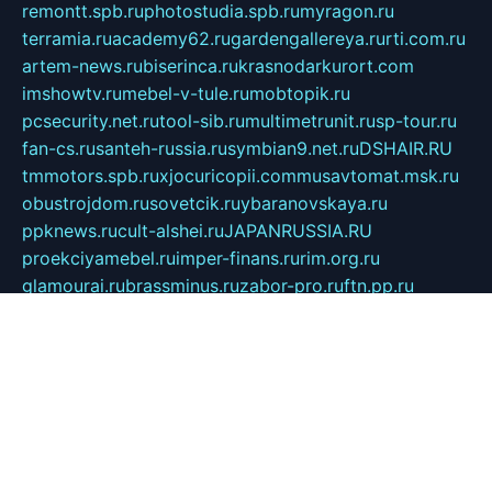
remontt.spb.ru
photostudia.spb.ru
myragon.ru
terramia.ru
academy62.ru
gardengallereya.ru
rti.com.ru
artem-news.ru
biserinca.ru
krasnodarkurort.com
imshowtv.ru
mebel-v-tule.ru
mobtopik.ru
pcsecurity.net.ru
tool-sib.ru
multimetrunit.ru
sp-tour.ru
fan-cs.ru
santeh-russia.ru
symbian9.net.ru
DSHAIR.RU
tmmotors.spb.ru
xjocuricopii.com
musavtomat.msk.ru
obustrojdom.ru
sovetcik.ru
ybaranovskaya.ru
ppknews.ru
cult-alshei.ru
JAPANRUSSIA.RU
proekciyamebel.ru
imper-finans.ru
rim.org.ru
glamourai.ru
brassminus.ru
zabor-pro.ru
ftn.pp.ru
dorogoe58.ru
laimengpacker.ru
kuzova-zapchasti.ru
sageerp.ru
taxodrom.ru
dsrazvitie.ru
hardcity.net.ru
ratinghomegames.ru
topservice25.ru
gubernyan.ru
gtglasslined.ru
ii4.ru
tssport.spb.ru
andorra24.com
blackwallstreet.ru
oboimos.ru
optim-doors.com.ru
ikuch.ru
nycr.org.ru
npa21.ru
vremya-ch.spb.ru
desert000.ru
ivtorgi.ru
ifiori.ru
catalog-statei.ru