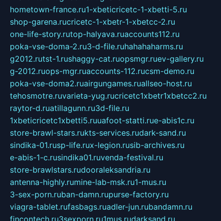
hometown-france.ru
1-xbeticricetc-1-xbetti-5.ru
shop-garena.ru
cricetc-1-xbetr-1-xbetcc-2.ru
one-life-story.ru
top-halyava.ru
accounts112.ru
poka-vse-doma-2.ru
3-d-file.ru
hahahaharms.ru
g2012.ru
tst-1.ru
shaggy-cat.ru
opsmgr.ru
ev-gallery.ru
g-2012.ru
ops-mgr.ru
accounts-112.ru
csm-demo.ru
poka-vse-doma2.ru
airgungames.ru
allseo-host.ru
tehosmotre.ru
varieta-yug.ru
cricetc1xbetr1xbetcc2.ru
raytor-d.ru
atillagunn.ru
3d-file.ru
1xbeticricetc1xbetti5.ru
uafoot-statti.ru
e-abis1c.ru
store-brawl-stars.ru
kts-services.ru
dark-sand.ru
sindika-01.ru
sp-life.ru
x-legion.ru
sib-archives.ru
e-abis-1-c.ru
sindika01.ru
venda-festival.ru
store-brawlstars.ru
dooraleksandria.ru
antenna-highly.ru
mine-lab-msk.ru
1-mus.ru
3-sex-porn.ru
ban-damn.ru
purse-factory.ru
viagra-tablet.ru
fasbags.ru
adler-jun.ru
bandamn.ru
fincontech.ru
3sexporn.ru
1mus.ru
darksand.ru