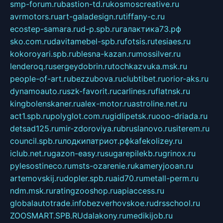
smp-forum.ru
bastion-td.ru
kosmoscreative.ru
avrmotors.ru
art-galadesign.ru
tiffany-c.ru
ecostep-samara.ru
d-p.spb.ru
галактика73.рф
sko.com.ru
davitamebel-spb.ru
fotsis.ru
tesiaes.ru
kokoroyari.spb.ru
blesna-kazan.ru
mossilver.ru
lenderoq.ru
sergeydobrin.ru
tochkazvuka.msk.ru
people-of-art.ru
bezzubova.ru
clubtibet.ru
orior-aks.ru
dynamoauto.ru
szk-favorit.ru
carlines.ru
flatnsk.ru
kingbolenskaner.ru
alex-motor.ru
astroline.net.ru
act1.spb.ru
polyglot.com.ru
gidlipetsk.ru
ooo-driada.ru
detsad125.ru
mir-zdoroviya.ru
bruslanovo.ru
siterem.ru
council.spb.ru
лодкипатриот.рф
kafekolizey.ru
iclub.net.ru
gazon-easy.ru
sugarepilekb.ru
grinox.ru
pylesostineco.ru
msts-ozarenie.ru
kameryjooan.ru
artemovskij.ru
dopler.spb.ru
aid70.ru
metall-perm.ru
ndm.msk.ru
ratingzooshop.ru
apiaccess.ru
globalautotrade.info
bezverhovskoe.ru
drsschool.ru
ZOOSMART.SPB.RU
dalakony.ru
medikijob.ru