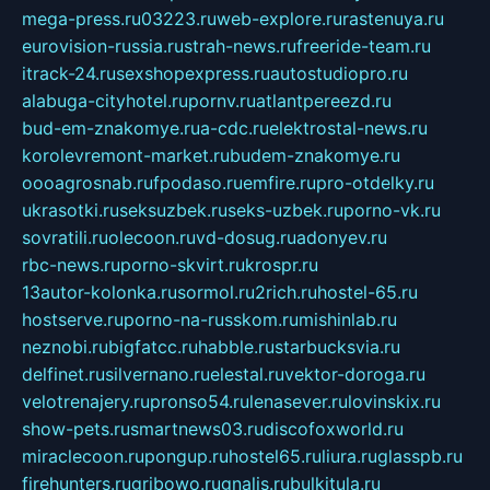
mega-press.ru
03223.ru
web-explore.ru
rastenuya.ru
eurovision-russia.ru
strah-news.ru
freeride-team.ru
itrack-24.ru
sexshopexpress.ru
autostudiopro.ru
alabuga-cityhotel.ru
pornv.ru
atlantpereezd.ru
bud-em-znakomye.ru
a-cdc.ru
elektrostal-news.ru
korolevremont-market.ru
budem-znakomye.ru
oooagrosnab.ru
fpodaso.ru
emfire.ru
pro-otdelky.ru
ukrasotki.ru
seksuzbek.ru
seks-uzbek.ru
porno-vk.ru
sovratili.ru
olecoon.ru
vd-dosug.ru
adonyev.ru
rbc-news.ru
porno-skvirt.ru
krospr.ru
13autor-kolonka.ru
sormol.ru
2rich.ru
hostel-65.ru
hostserve.ru
porno-na-russkom.ru
mishinlab.ru
neznobi.ru
bigfatcc.ru
habble.ru
starbucksvia.ru
delfinet.ru
silvernano.ru
elestal.ru
vektor-doroga.ru
velotrenajery.ru
pronso54.ru
lenasever.ru
lovinskix.ru
show-pets.ru
smartnews03.ru
discofoxworld.ru
miraclecoon.ru
pongup.ru
hostel65.ru
liura.ru
glasspb.ru
firehunters.ru
gribowo.ru
gnalis.ru
bulkitula.ru