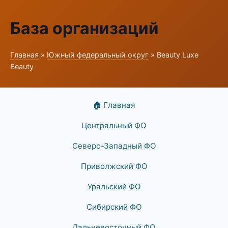
База организаций
Главная
»
Южный федеральный округ
» Beauty Luxe
Beauty
🏠 Главная
Центральный ФО
Северо-Западный ФО
Приволжский ФО
Уральский ФО
Сибирский ФО
Дальневосточный ФО