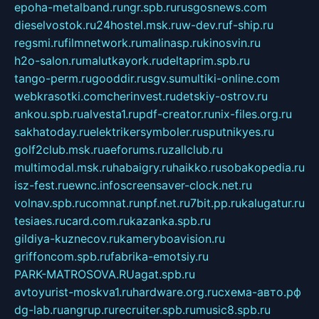
epoha-metalband.ru
ngr.spb.ru
rusgosnews.com
dieselvostok.ru
24hostel.msk.ru
w-dev.ru
f-ship.ru
regsmi.ru
filmnetwork.ru
malinasp.ru
kinosvin.ru
h2o-salon.ru
malutkayork.ru
deltaprim.spb.ru
tango-perm.ru
gooddir.ru
sgv.su
multiki-online.com
webkrasotki.com
cherinvest.ru
detskiy-ostrov.ru
ankou.spb.ru
alvesta1.ru
pdf-creator.ru
nix-files.org.ru
sakhatoday.ru
elektrikersymboler.ru
sputnikyes.ru
golf2club.msk.ru
aeforums.ru
zallclub.ru
multimodal.msk.ru
habaigry.ru
haikko.ru
sobakopedia.ru
isz-fest.ru
ewnc.info
screensaver-clock.net.ru
volnav.spb.ru
comnat.ru
npf.net.ru
7bit.pp.ru
kalugatur.ru
tesiaes.ru
card.com.ru
kazanka.spb.ru
gildiya-kuznecov.ru
kameryboavision.ru
griffoncom.spb.ru
fabrika-emotsiy.ru
PARK-MATROSOVA.RU
agat.spb.ru
avtoyurist-moskva1.ru
hardware.org.ru
схема-авто.рф
dg-lab.ru
angrup.ru
recruiter.spb.ru
music8.spb.ru