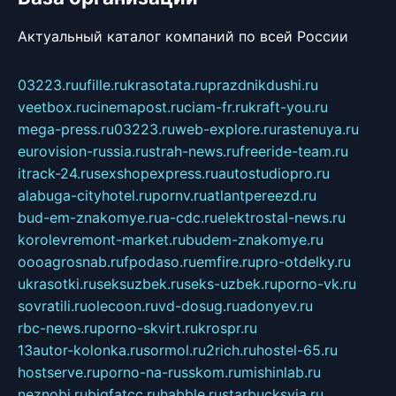
Актуальный каталог компаний по всей России
03223.ru
ufille.ru
krasotata.ru
prazdnikdushi.ru
veetbox.ru
cinemapost.ru
ciam-fr.ru
kraft-you.ru
mega-press.ru
03223.ru
web-explore.ru
rastenuya.ru
eurovision-russia.ru
strah-news.ru
freeride-team.ru
itrack-24.ru
sexshopexpress.ru
autostudiopro.ru
alabuga-cityhotel.ru
pornv.ru
atlantpereezd.ru
bud-em-znakomye.ru
a-cdc.ru
elektrostal-news.ru
korolevremont-market.ru
budem-znakomye.ru
oooagrosnab.ru
fpodaso.ru
emfire.ru
pro-otdelky.ru
ukrasotki.ru
seksuzbek.ru
seks-uzbek.ru
porno-vk.ru
sovratili.ru
olecoon.ru
vd-dosug.ru
adonyev.ru
rbc-news.ru
porno-skvirt.ru
krospr.ru
13autor-kolonka.ru
sormol.ru
2rich.ru
hostel-65.ru
hostserve.ru
porno-na-russkom.ru
mishinlab.ru
neznobi.ru
bigfatcc.ru
habble.ru
starbucksvia.ru