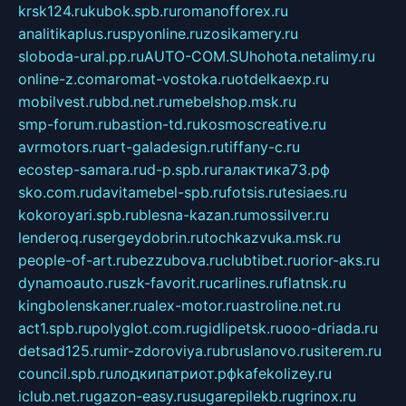
krsk124.ru
kubok.spb.ru
romanofforex.ru
analitikaplus.ru
spyonline.ru
zosikamery.ru
sloboda-ural.pp.ru
AUTO-COM.SU
hohota.net
alimy.ru
online-z.com
aromat-vostoka.ru
otdelkaexp.ru
mobilvest.ru
bbd.net.ru
mebelshop.msk.ru
smp-forum.ru
bastion-td.ru
kosmoscreative.ru
avrmotors.ru
art-galadesign.ru
tiffany-c.ru
ecostep-samara.ru
d-p.spb.ru
галактика73.рф
sko.com.ru
davitamebel-spb.ru
fotsis.ru
tesiaes.ru
kokoroyari.spb.ru
blesna-kazan.ru
mossilver.ru
lenderoq.ru
sergeydobrin.ru
tochkazvuka.msk.ru
people-of-art.ru
bezzubova.ru
clubtibet.ru
orior-aks.ru
dynamoauto.ru
szk-favorit.ru
carlines.ru
flatnsk.ru
kingbolenskaner.ru
alex-motor.ru
astroline.net.ru
act1.spb.ru
polyglot.com.ru
gidlipetsk.ru
ooo-driada.ru
detsad125.ru
mir-zdoroviya.ru
bruslanovo.ru
siterem.ru
council.spb.ru
лодкипатриот.рф
kafekolizey.ru
iclub.net.ru
gazon-easy.ru
sugarepilekb.ru
grinox.ru