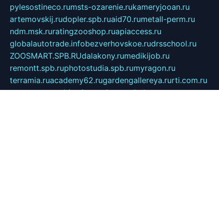
pylesostineco.ru
msts-ozarenie.ru
kameryjooan.ru
artemovskij.ru
dopler.spb.ru
aid70.ru
metall-perm.ru
ndm.msk.ru
ratingzooshop.ru
apiaccess.ru
globalautotrade.info
bezverhovskoe.ru
drsschool.ru
ZOOSMART.SPB.RU
dalakony.ru
medikijob.ru
remontt.spb.ru
photostudia.spb.ru
myragon.ru
terramia.ru
academy62.ru
gardengallereya.ru
rti.com.ru
artem-news.ru
biserinca.ru
krasnodarkurort.com
imshowtv.ru
mebel-v-tule.ru
mobtopik.ru
pcsecurity.net.ru
tool-sib.ru
multimetrunit.ru
sp-tour.ru
fan-cs.ru
santeh-russia.ru
symbian9.net.ru
DSHAIR.RU
tmmotors.spb.ru
xjocuricopii.com
musavtomat.msk.ru
obustrojdom.ru
sovetcik.ru
ybaranovskaya.ru
ppknews.ru
cult-alshei.ru
JAPANRUSSIA.RU
proekciyamebel.ru
imper-finans.ru
rim.org.ru
glamourai.ru
brassminus.ru
zabor-pro.ru
ftn.pp.ru
dorogoe58.ru
laimengpacker.ru
kuzova-zapchasti.ru
sageerp.ru
taxodrom.ru
dsrazvitie.ru
hardcity.net.ru