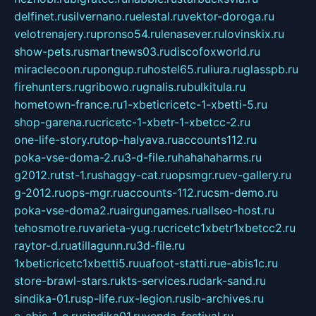
delfinet.ru
silvernano.ru
elestal.ru
vektor-doroga.ru
velotrenajery.ru
pronso54.ru
lenasever.ru
lovinskix.ru
show-pets.ru
smartnews03.ru
discofoxworld.ru
miraclecoon.ru
pongup.ru
hostel65.ru
liura.ru
glasspb.ru
firehunters.ru
gribowo.ru
gnalis.ru
bulkitula.ru
hometown-france.ru
1-xbeticricetc-1-xbetti-5.ru
shop-garena.ru
cricetc-1-xbetr-1-xbetcc-2.ru
one-life-story.ru
top-halyava.ru
accounts112.ru
poka-vse-doma-2.ru
3-d-file.ru
hahahaharms.ru
g2012.ru
tst-1.ru
shaggy-cat.ru
opsmgr.ru
ev-gallery.ru
g-2012.ru
ops-mgr.ru
accounts-112.ru
csm-demo.ru
poka-vse-doma2.ru
airgungames.ru
allseo-host.ru
tehosmotre.ru
varieta-yug.ru
cricetc1xbetr1xbetcc2.ru
raytor-d.ru
atillagunn.ru
3d-file.ru
1xbeticricetc1xbetti5.ru
uafoot-statti.ru
e-abis1c.ru
store-brawl-stars.ru
kts-services.ru
dark-sand.ru
sindika-01.ru
sp-life.ru
x-legion.ru
sib-archives.ru