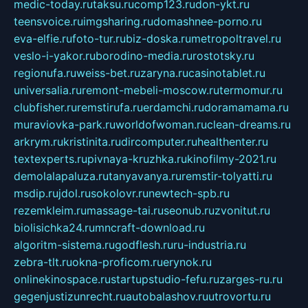
medic-today.ru
taksu.ru
comp123.ru
don-ykt.ru
teensvoice.ru
imgsharing.ru
domashnee-porno.ru
eva-elfie.ru
foto-tur.ru
biz-doska.ru
metropoltravel.ru
veslo-i-yakor.ru
borodino-media.ru
rostotsky.ru
regionufa.ru
weiss-bet.ru
zaryna.ru
casinotablet.ru
universalia.ru
remont-mebeli-moscow.ru
termomur.ru
clubfisher.ru
remstirufa.ru
erdamchi.ru
doramamama.ru
muraviovka-park.ru
worldofwoman.ru
clean-dreams.ru
arkrym.ru
kristinita.ru
dircomputer.ru
healthenter.ru
textexperts.ru
pivnaya-kruzhka.ru
kinofilmy-2021.ru
demolalapaluza.ru
tanyavanya.ru
remstir-tolyatti.ru
msdip.ru
jdol.ru
sokolovr.ru
newtech-spb.ru
rezemkleim.ru
massage-tai.ru
seonub.ru
zvonitut.ru
biolisichka24.ru
mncraft-download.ru
algoritm-sistema.ru
godflesh.ru
ru-industria.ru
zebra-tlt.ru
okna-proficom.ru
erynok.ru
onlinekinospace.ru
startupstudio-fefu.ru
zarges-ru.ru
gegenjustizunrecht.ru
autobalashov.ru
utrovortu.ru