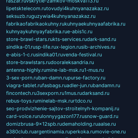
raszar.ru
vskrytie-zamkov-moskva113.ru
lipetsktelecom.ru
tovudyi4kuhnyanazakaz.ru
seksuzb.ru
guzywia4kuhnyanazakaz.ru
fabrikaofabrikaokuhny.ru
kuhnyaekuhnyaafabrika.ru
kuhnyaykuhnyayfabrika.ru
e-abis1c.ru
store-brawl-stars.ru
kts-services.ru
dark-sand.ru
sindika-01.ru
sp-life.ru
x-legion.ru
sib-archives.ru
e-abis-1-c.ru
sindika01.ru
venda-festival.ru
store-brawlstars.ru
dooraleksandria.ru
antenna-highly.ru
mine-lab-msk.ru
1-mus.ru
3-sex-porn.ru
ban-damn.ru
purse-factory.ru
viagra-tablet.ru
fasbags.ru
adler-jun.ru
bandamn.ru
fincontech.ru
3sexporn.ru
1mus.ru
darksand.ru
rebus-toys.ru
minelab-msk.ru
rtdco.ru
seo-prodvizhenie-sajtov-stroitelnyh-kompanij.ru
card-voice.ru
rulonnyygazon177.ru
snow-guard.ru
domizbrusa-9x12spb.ru
demaholding.ru
aalse.ru
a380club.ru
argentinamia.ru
perkoka.ru
movie-one.ru