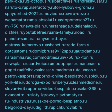
perk-oka.ru
g-octopus.ru
sibarchives.ru
andreislyusar.ru
naruto-x.ru
pursefactory.ru
tor-lyubov-i-grom.ru
spayderhed-2022.ru
movieone.ru
evro-dez.ru
webamator.ru
ma-absolut1.ru
avtopomosch27.ru
nv-750.ru
news-plain.ru
nertansaga.ru
delanalad.ru
dizfiles.ru
youtubefree.ru
aria-family.ru
roadli.ru
planeta-samara.ru
mysmartbuy.ru
matrasy-kemerovo.ru
ashanet.ru
trade-farm.ru
dotcustoms.ru
domizbrusa9x12spb.ru
autodamp.ru
narasimha.ru
djcommodities.ru
nv750.ru
x-ton.ru
newsplain.ru
cardvoice.ru
modopaper.ru
manunae.ru
gbget.ru
alfeihavsalnassr.ru
madoma.ru
tajuncos.ru
petrovkasports.ru
porno-online-besplatno.ru
splclub.ru
york-life.ru
doroga-expo.ru
ribery.ru
cleanmedicine.ru
slovar-ivrit.ru
porno-video-besplatno.ru
seks-365.ru
ovucontrol.ru
sloty-igrovyye-avtomaty.ru
ru-industriya.ru
russkoe-porno-besplatno.ru
belgorod-day.ru
digilith.ru
pichkurovlab.ru