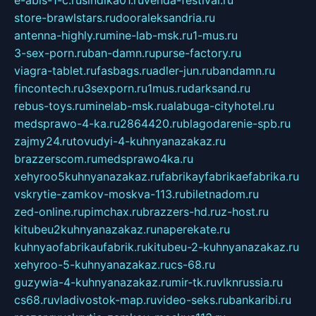
e-abis-1-c.ru
sindika01.ru
venda-festival.ru
store-brawlstars.ru
dooraleksandria.ru
antenna-highly.ru
mine-lab-msk.ru
1-mus.ru
3-sex-porn.ru
ban-damn.ru
purse-factory.ru
viagra-tablet.ru
fasbags.ru
adler-jun.ru
bandamn.ru
fincontech.ru
3sexporn.ru
1mus.ru
darksand.ru
rebus-toys.ru
minelab-msk.ru
alabuga-cityhotel.ru
medsprawo-4-ka.ru
2864420.ru
blagodarenie-spb.ru
zajmy24.ru
tovudyi-4-kuhnyanazakaz.ru
brazzerscom.ru
medsprawo4ka.ru
xehyroo5kuhnyanazakaz.ru
fabrikayfabrikaefabrika.ru
vskrytie-zamkov-moskva-113.ru
biletnadom.ru
zed-online.ru
pimchax.ru
brazzers-hd.ru
z-host.ru
kitubeu2kuhnyanazakaz.ru
naperekate.ru
kuhnyaofabrikaufabrik.ru
kitubeu-2-kuhnyanazakaz.ru
xehyroo-5-kuhnyanazakaz.ru
cs-68.ru
guzywia-4-kuhnyanazakaz.ru
mir-tk.ru
vlknrussia.ru
cs68.ru
vladivostok-map.ru
video-seks.ru
bankaribi.ru