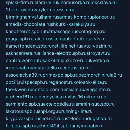
spiski-firm.ru
elara-m.ru
kinomusorka.ru
mkcslava.ru
2bets.ru
vintovoykompressor.ru
birminghamvsfulham.ru
sarmat-komp.ru
pioneeri.ru
amadis-chocolate.ru
shkurki-karakulya.ru
kanotiforet.spb.ru
tutmassage.ru
ecolog.org.ru
praga.spb.ru
falcorussia.ru
autodoctorservis.ru
kamertondom.spb.ru
net-life.net.ru
avto-vozim.ru
sakhcamera.ru
alliance-electro.spb.ru
stroyavt.ru
controlweb1.ru
tdsak74.ru
kinzozo-ru.ru
kvotka.ru
iron-snab.ru
costa-bella.ru
eugrus.pp.ru
associaciya39.ru
primexpo.spb.ru
bezmorchin.ru
ia2.ru
cpt21.ru
ispecspb.ru
regahost.ru
kolosok-elita.ru
tae-kwon.ru
consrio.com.ru
insiam.ru
avegainfo.ru
archery161.ru
bigencyclica.ru
vlast16.ru
korru.net
sarmiento.spb.su
extelopedia.ru
lammin-suo.spb.ru
iskatour.spb.ru
snpi.org.ru
running-line.ru
krygeva-spa.ru
chel.net.ru
rust-loco.ru
dugshop.ru
hl-beta.spb.ru
school494.spb.ru
mymubaby.ru