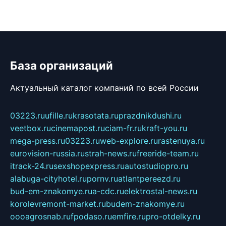
База организаций
Актуальный каталог компаний по всей России
03223.ru
ufille.ru
krasotata.ru
prazdnikdushi.ru
veetbox.ru
cinemapost.ru
ciam-fr.ru
kraft-you.ru
mega-press.ru
03223.ru
web-explore.ru
rastenuya.ru
eurovision-russia.ru
strah-news.ru
freeride-team.ru
itrack-24.ru
sexshopexpress.ru
autostudiopro.ru
alabuga-cityhotel.ru
pornv.ru
atlantpereezd.ru
bud-em-znakomye.ru
a-cdc.ru
elektrostal-news.ru
korolevremont-market.ru
budem-znakomye.ru
oooagrosnab.ru
fpodaso.ru
emfire.ru
pro-otdelky.ru