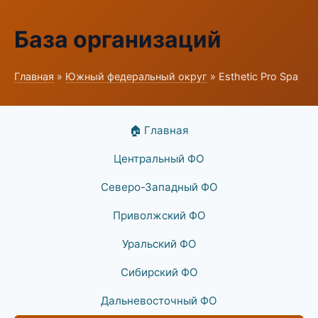
База организаций
Главная
»
Южный федеральный округ
» Esthetic Pro Spa
🏠 Главная
Центральный ФО
Северо-Западный ФО
Приволжский ФО
Уральский ФО
Сибирский ФО
Дальневосточный ФО