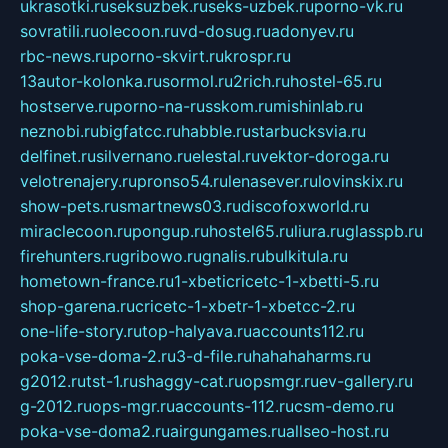
ukrasotki.ru
seksuzbek.ru
seks-uzbek.ru
porno-vk.ru
sovratili.ru
olecoon.ru
vd-dosug.ru
adonyev.ru
rbc-news.ru
porno-skvirt.ru
krospr.ru
13autor-kolonka.ru
sormol.ru
2rich.ru
hostel-65.ru
hostserve.ru
porno-na-russkom.ru
mishinlab.ru
neznobi.ru
bigfatcc.ru
habble.ru
starbucksvia.ru
delfinet.ru
silvernano.ru
elestal.ru
vektor-doroga.ru
velotrenajery.ru
pronso54.ru
lenasever.ru
lovinskix.ru
show-pets.ru
smartnews03.ru
discofoxworld.ru
miraclecoon.ru
pongup.ru
hostel65.ru
liura.ru
glasspb.ru
firehunters.ru
gribowo.ru
gnalis.ru
bulkitula.ru
hometown-france.ru
1-xbeticricetc-1-xbetti-5.ru
shop-garena.ru
cricetc-1-xbetr-1-xbetcc-2.ru
one-life-story.ru
top-halyava.ru
accounts112.ru
poka-vse-doma-2.ru
3-d-file.ru
hahahaharms.ru
g2012.ru
tst-1.ru
shaggy-cat.ru
opsmgr.ru
ev-gallery.ru
g-2012.ru
ops-mgr.ru
accounts-112.ru
csm-demo.ru
poka-vse-doma2.ru
airgungames.ru
allseo-host.ru