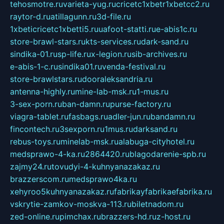
tehosmotre.ru
varieta-yug.ru
cricetc1xbetr1xbetcc2.ru
raytor-d.ru
atillagunn.ru
3d-file.ru
1xbeticricetc1xbetti5.ru
uafoot-statti.ru
e-abis1c.ru
store-brawl-stars.ru
kts-services.ru
dark-sand.ru
sindika-01.ru
sp-life.ru
x-legion.ru
sib-archives.ru
e-abis-1-c.ru
sindika01.ru
venda-festival.ru
store-brawlstars.ru
dooraleksandria.ru
antenna-highly.ru
mine-lab-msk.ru
1-mus.ru
3-sex-porn.ru
ban-damn.ru
purse-factory.ru
viagra-tablet.ru
fasbags.ru
adler-jun.ru
bandamn.ru
fincontech.ru
3sexporn.ru
1mus.ru
darksand.ru
rebus-toys.ru
minelab-msk.ru
alabuga-cityhotel.ru
medsprawo-4-ka.ru
2864420.ru
blagodarenie-spb.ru
zajmy24.ru
tovudyi-4-kuhnyanazakaz.ru
brazzerscom.ru
medsprawo4ka.ru
xehyroo5kuhnyanazakaz.ru
fabrikayfabrikaefabrika.ru
vskrytie-zamkov-moskva-113.ru
biletnadom.ru
zed-online.ru
pimchax.ru
brazzers-hd.ru
z-host.ru