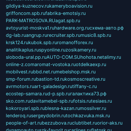
gildiya-kuznecov.ru
kameryboavision.ru
griffoncom.spb.ru
fabrika-emotsiy.ru
PARK-MATROSOVA.RU
agat.spb.ru
avtoyurist-moskva1.ru
hardware.org.ru
схема-авто.рф
dg-lab.ru
angrup.ru
recruiter.spb.ru
music8.spb.ru
krsk124.ru
kubok.spb.ru
romanofforex.ru
analitikaplus.ru
spyonline.ru
zosikamery.ru
sloboda-ural.pp.ru
AUTO-COM.SU
hohota.net
alimy.ru
online-z.com
aromat-vostoka.ru
otdelkaexp.ru
mobilvest.ru
bbd.net.ru
mebelshop.msk.ru
smp-forum.ru
bastion-td.ru
kosmoscreative.ru
avrmotors.ru
art-galadesign.ru
tiffany-c.ru
ecostep-samara.ru
d-p.spb.ru
галактика73.рф
sko.com.ru
davitamebel-spb.ru
fotsis.ru
tesiaes.ru
kokoroyari.spb.ru
blesna-kazan.ru
mossilver.ru
lenderoq.ru
sergeydobrin.ru
tochkazvuka.msk.ru
people-of-art.ru
bezzubova.ru
clubtibet.ru
orior-aks.ru
dynamoauto.ru
szk-favorit.ru
carlines.ru
flatnsk.ru