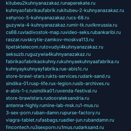
kitubeu2kuhnyanazakaz.ru
naperekate.ru
kuhnyaofabrikaufabrik.ru
kitubeu-2-kuhnyanazakaz.ru
xehyroo-5-kuhnyanazakaz.ru
cs-68.ru
guzywia-4-kuhnyanazakaz.ru
mir-tk.ru
vlknrussia.ru
cs68.ru
vladivostok-map.ru
video-seks.ru
bankaribi.ru
raszar.ru
vskrytie-zamkov-moskva113.ru
lipetsktelecom.ru
tovudyi4kuhnyanazakaz.ru
seksuzb.ru
guzywia4kuhnyanazakaz.ru
fabrikaofabrikaokuhny.ru
kuhnyaekuhnyaafabrika.ru
kuhnyaykuhnyayfabrika.ru
e-abis1c.ru
store-brawl-stars.ru
kts-services.ru
dark-sand.ru
sindika-01.ru
sp-life.ru
x-legion.ru
sib-archives.ru
e-abis-1-c.ru
sindika01.ru
venda-festival.ru
store-brawlstars.ru
dooraleksandria.ru
antenna-highly.ru
mine-lab-msk.ru
1-mus.ru
3-sex-porn.ru
ban-damn.ru
purse-factory.ru
viagra-tablet.ru
fasbags.ru
adler-jun.ru
bandamn.ru
fincontech.ru
3sexporn.ru
1mus.ru
darksand.ru