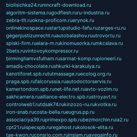
biolisichka24.ru
mncraft-download.ru
algoritm-sistema.ru
godflesh.ru
ru-industria.ru
zebra-tlt.ru
okna-proficom.ru
erynok.ru
onlinekinospace.ru
startupstudio-fefu.ru
zarges-ru.ru
gegenjustizunrecht.ru
autobalashov.ru
utrovortu.ru
spiski-firm.ru
elara-m.ru
kinomusorka.ru
mkcslava.ru
2bets.ru
vintovoykompressor.ru
birminghamvsfulham.ru
sarmat-komp.ru
pioneeri.ru
amadis-chocolate.ru
shkurki-karakulya.ru
kanotiforet.spb.ru
tutmassage.ru
ecolog.org.ru
praga.spb.ru
falcorussia.ru
autodoctorservis.ru
kamertondom.spb.ru
net-life.net.ru
avto-vozim.ru
sakhcamera.ru
alliance-electro.spb.ru
stroyavt.ru
controlweb1.ru
tdsak74.ru
kinzozo-ru.ru
kvotka.ru
iron-snab.ru
costa-bella.ru
eugrus.pp.ru
associaciya39.ru
primexpo.spb.ru
bezmorchin.ru
ia2.ru
cpt21.ru
ispecspb.ru
regahost.ru
kolosok-elita.ru
tae-kwon.ru
consrio.com.ru
insiam.ru
avegainfo.ru