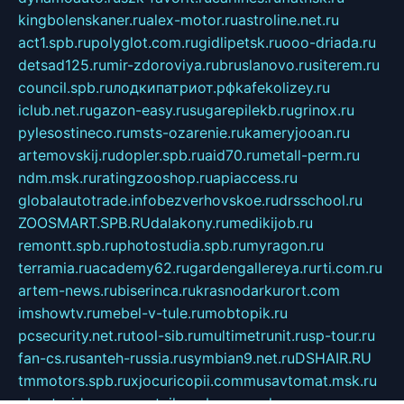
kingbolenskaner.ru
alex-motor.ru
astroline.net.ru
act1.spb.ru
polyglot.com.ru
gidlipetsk.ru
ooo-driada.ru
detsad125.ru
mir-zdoroviya.ru
bruslanovo.ru
siterem.ru
council.spb.ru
лодкипатриот.рф
kafekolizey.ru
iclub.net.ru
gazon-easy.ru
sugarepilekb.ru
grinox.ru
pylesostineco.ru
msts-ozarenie.ru
kameryjooan.ru
artemovskij.ru
dopler.spb.ru
aid70.ru
metall-perm.ru
ndm.msk.ru
ratingzooshop.ru
apiaccess.ru
globalautotrade.info
bezverhovskoe.ru
drsschool.ru
ZOOSMART.SPB.RU
dalakony.ru
medikijob.ru
remontt.spb.ru
photostudia.spb.ru
myragon.ru
terramia.ru
academy62.ru
gardengallereya.ru
rti.com.ru
artem-news.ru
biserinca.ru
krasnodarkurort.com
imshowtv.ru
mebel-v-tule.ru
mobtopik.ru
pcsecurity.net.ru
tool-sib.ru
multimetrunit.ru
sp-tour.ru
fan-cs.ru
santeh-russia.ru
symbian9.net.ru
DSHAIR.RU
tmmotors.spb.ru
xjocuricopii.com
musavtomat.msk.ru
obustrojdom.ru
sovetcik.ru
ybaranovskaya.ru