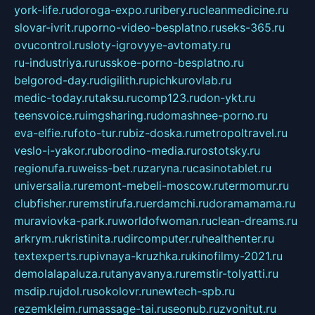
york-life.ru
doroga-expo.ru
ribery.ru
cleanmedicine.ru
slovar-ivrit.ru
porno-video-besplatno.ru
seks-365.ru
ovucontrol.ru
sloty-igrovyye-avtomaty.ru
ru-industriya.ru
russkoe-porno-besplatno.ru
belgorod-day.ru
digilith.ru
pichkurovlab.ru
medic-today.ru
taksu.ru
comp123.ru
don-ykt.ru
teensvoice.ru
imgsharing.ru
domashnee-porno.ru
eva-elfie.ru
foto-tur.ru
biz-doska.ru
metropoltravel.ru
veslo-i-yakor.ru
borodino-media.ru
rostotsky.ru
regionufa.ru
weiss-bet.ru
zaryna.ru
casinotablet.ru
universalia.ru
remont-mebeli-moscow.ru
termomur.ru
clubfisher.ru
remstirufa.ru
erdamchi.ru
doramamama.ru
muraviovka-park.ru
worldofwoman.ru
clean-dreams.ru
arkrym.ru
kristinita.ru
dircomputer.ru
healthenter.ru
textexperts.ru
pivnaya-kruzhka.ru
kinofilmy-2021.ru
demolalapaluza.ru
tanyavanya.ru
remstir-tolyatti.ru
msdip.ru
jdol.ru
sokolovr.ru
newtech-spb.ru
rezemkleim.ru
massage-tai.ru
seonub.ru
zvonitut.ru