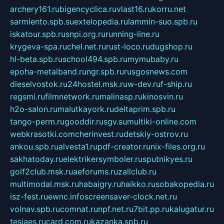
archery161.ru
bigencyclica.ru
vlast16.ru
korru.net
sarmiento.spb.su
extelopedia.ru
lammin-suo.spb.ru
iskatour.spb.ru
snpi.org.ru
running-line.ru
krygeva-spa.ru
chel.net.ru
rust-loco.ru
dugshop.ru
hl-beta.spb.ru
school494.spb.ru
mymubaby.ru
epoha-metalband.ru
ngr.spb.ru
rusgosnews.com
dieselvostok.ru
24hostel.msk.ru
w-dev.ru
f-ship.ru
regsmi.ru
filmnetwork.ru
malinasp.ru
kinosvin.ru
h2o-salon.ru
malutkayork.ru
deltaprim.spb.ru
tango-perm.ru
gooddir.ru
sgv.su
multiki-online.com
webkrasotki.com
cherinvest.ru
detskiy-ostrov.ru
ankou.spb.ru
alvesta1.ru
pdf-creator.ru
nix-files.org.ru
sakhatoday.ru
elektrikersymboler.ru
sputnikyes.ru
golf2club.msk.ru
aeforums.ru
zallclub.ru
multimodal.msk.ru
habaigry.ru
haikko.ru
sobakopedia.ru
isz-fest.ru
ewnc.info
screensaver-clock.net.ru
volnav.spb.ru
comnat.ru
npf.net.ru
7bit.pp.ru
kalugatur.ru
tesiaes.ru
card.com.ru
kazanka.spb.ru