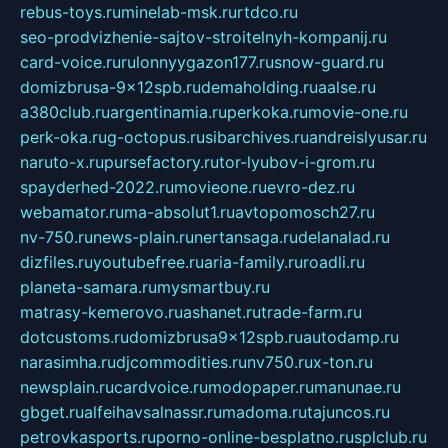
rebus-toys.ru
minelab-msk.ru
rtdco.ru
seo-prodvizhenie-sajtov-stroitelnyh-kompanij.ru
card-voice.ru
rulonnyygazon177.ru
snow-guard.ru
domizbrusa-9x12spb.ru
demaholding.ru
aalse.ru
a380club.ru
argentinamia.ru
perkoka.ru
movie-one.ru
perk-oka.ru
g-octopus.ru
sibarchives.ru
andreislyusar.ru
naruto-x.ru
pursefactory.ru
tor-lyubov-i-grom.ru
spayderhed-2022.ru
movieone.ru
evro-dez.ru
webamator.ru
ma-absolut1.ru
avtopomosch27.ru
nv-750.ru
news-plain.ru
nertansaga.ru
delanalad.ru
dizfiles.ru
youtubefree.ru
aria-family.ru
roadli.ru
planeta-samara.ru
mysmartbuy.ru
matrasy-kemerovo.ru
ashanet.ru
trade-farm.ru
dotcustoms.ru
domizbrusa9x12spb.ru
autodamp.ru
narasimha.ru
djcommodities.ru
nv750.ru
x-ton.ru
newsplain.ru
cardvoice.ru
modopaper.ru
manunae.ru
gbget.ru
alfeihavsalnassr.ru
madoma.ru
tajuncos.ru
petrovkasports.ru
porno-online-besplatno.ru
splclub.ru