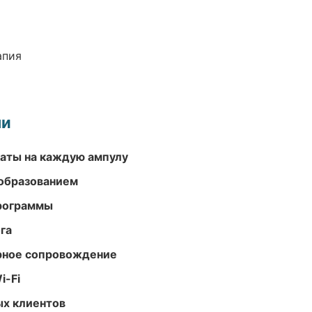
апия
ми
аты на каждую ампулу
образованием
программы
га
урное сопровождение
i-Fi
ых клиентов