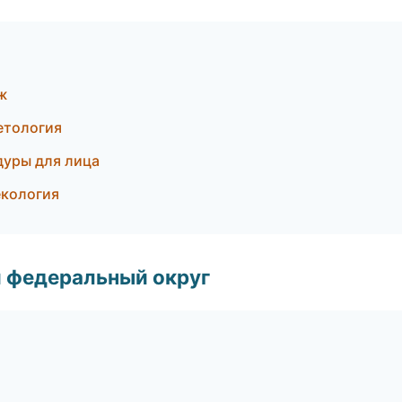
ж
метология
дуры для лица
екология
 федеральный округ