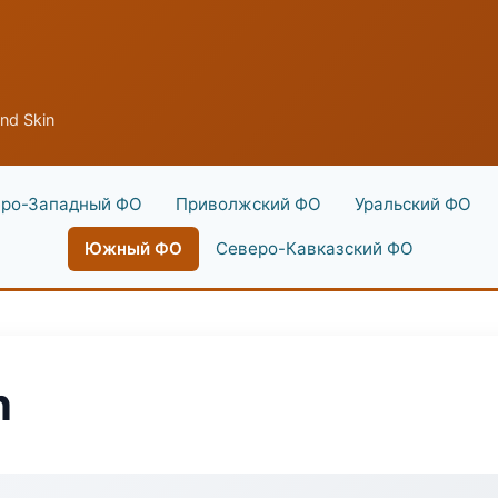
nd Skin
ро-Западный ФО
Приволжский ФО
Уральский ФО
Южный ФО
Северо-Кавказский ФО
n