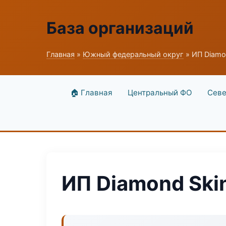
База организаций
Главная
»
Южный федеральный округ
» ИП Diamo
🏠 Главная
Центральный ФО
Севе
ИП Diamond Ski