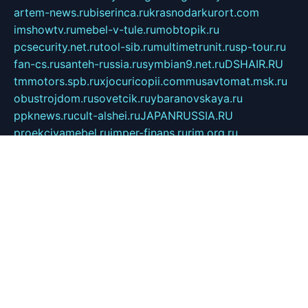
artem-news.ru
biserinca.ru
krasnodarkurort.com
imshowtv.ru
mebel-v-tule.ru
mobtopik.ru
pcsecurity.net.ru
tool-sib.ru
multimetrunit.ru
sp-tour.ru
fan-cs.ru
santeh-russia.ru
symbian9.net.ru
DSHAIR.RU
tmmotors.spb.ru
xjocuricopii.com
musavtomat.msk.ru
obustrojdom.ru
sovetcik.ru
ybaranovskaya.ru
ppknews.ru
cult-alshei.ru
JAPANRUSSIA.RU
proekciyamebel.ru
imper-finans.ru
rim.org.ru
glamourai.ru
brassminus.ru
zabor-pro.ru
ftn.pp.ru
dorogoe58.ru
laimengpacker.ru
kuzova-zapchasti.ru
sageerp.ru
taxodrom.ru
dsrazvitie.ru
hardcity.net.ru
ratinghomegames.ru
topservice25.ru
gubernyan.ru
gtglasslined.ru
ii4.ru
tssport.spb.ru
andorra24.com
blackwallstreet.ru
oboimos.ru
optim-doors.com.ru
ikuch.ru
nycr.org.ru
npa21.ru
vremya-ch.spb.ru
desert000.ru
ivtorgi.ru
ifiori.ru
catalog-statei.ru
dcv.org.ru
spetsmaster174.ru
ipkameryhiseeu.ru
dum26.ru
ruspol.spb.ru
fr-opendp.ru
kam-solnyshko.ru