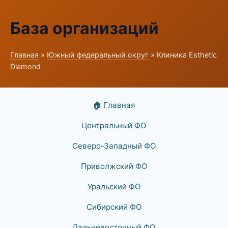
База организаций
Главная
»
Южный федеральный округ
» Клиника Esthetic
Diamond
🏠 Главная
Центральный ФО
Северо-Западный ФО
Приволжский ФО
Уральский ФО
Сибирский ФО
Дальневосточный ФО