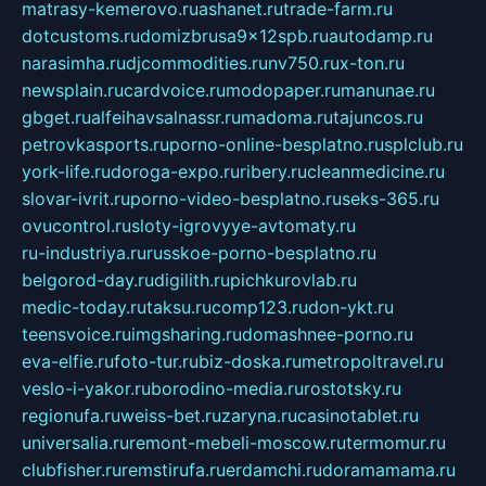
matrasy-kemerovo.ru
ashanet.ru
trade-farm.ru
dotcustoms.ru
domizbrusa9x12spb.ru
autodamp.ru
narasimha.ru
djcommodities.ru
nv750.ru
x-ton.ru
newsplain.ru
cardvoice.ru
modopaper.ru
manunae.ru
gbget.ru
alfeihavsalnassr.ru
madoma.ru
tajuncos.ru
petrovkasports.ru
porno-online-besplatno.ru
splclub.ru
york-life.ru
doroga-expo.ru
ribery.ru
cleanmedicine.ru
slovar-ivrit.ru
porno-video-besplatno.ru
seks-365.ru
ovucontrol.ru
sloty-igrovyye-avtomaty.ru
ru-industriya.ru
russkoe-porno-besplatno.ru
belgorod-day.ru
digilith.ru
pichkurovlab.ru
medic-today.ru
taksu.ru
comp123.ru
don-ykt.ru
teensvoice.ru
imgsharing.ru
domashnee-porno.ru
eva-elfie.ru
foto-tur.ru
biz-doska.ru
metropoltravel.ru
veslo-i-yakor.ru
borodino-media.ru
rostotsky.ru
regionufa.ru
weiss-bet.ru
zaryna.ru
casinotablet.ru
universalia.ru
remont-mebeli-moscow.ru
termomur.ru
clubfisher.ru
remstirufa.ru
erdamchi.ru
doramamama.ru