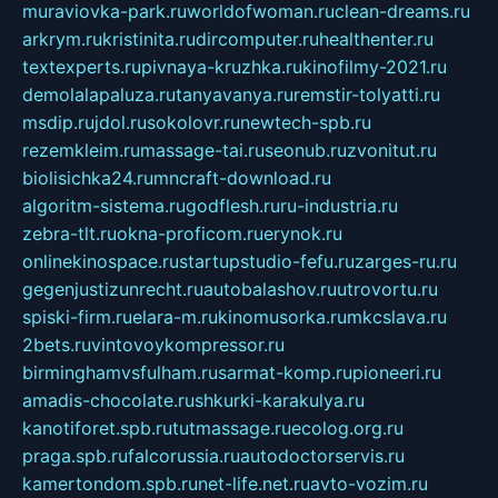
muraviovka-park.ru
worldofwoman.ru
clean-dreams.ru
arkrym.ru
kristinita.ru
dircomputer.ru
healthenter.ru
textexperts.ru
pivnaya-kruzhka.ru
kinofilmy-2021.ru
demolalapaluza.ru
tanyavanya.ru
remstir-tolyatti.ru
msdip.ru
jdol.ru
sokolovr.ru
newtech-spb.ru
rezemkleim.ru
massage-tai.ru
seonub.ru
zvonitut.ru
biolisichka24.ru
mncraft-download.ru
algoritm-sistema.ru
godflesh.ru
ru-industria.ru
zebra-tlt.ru
okna-proficom.ru
erynok.ru
onlinekinospace.ru
startupstudio-fefu.ru
zarges-ru.ru
gegenjustizunrecht.ru
autobalashov.ru
utrovortu.ru
spiski-firm.ru
elara-m.ru
kinomusorka.ru
mkcslava.ru
2bets.ru
vintovoykompressor.ru
birminghamvsfulham.ru
sarmat-komp.ru
pioneeri.ru
amadis-chocolate.ru
shkurki-karakulya.ru
kanotiforet.spb.ru
tutmassage.ru
ecolog.org.ru
praga.spb.ru
falcorussia.ru
autodoctorservis.ru
kamertondom.spb.ru
net-life.net.ru
avto-vozim.ru