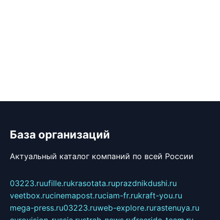
База организаций
Актуальный каталог компаний по всей России
03223.ru
ufille.ru
krasotata.ru
prazdnikdushi.ru
veetbox.ru
cinemapost.ru
ciam-fr.ru
kraft-you.ru
mega-press.ru
03223.ru
web-explore.ru
rastenuya.ru
eurovision-russia.ru
strah-news.ru
freeride-team.ru