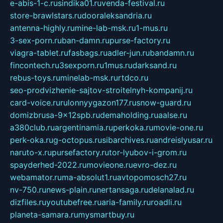
e-abis-1-c.ru
sindika01.ru
venda-festival.ru
store-brawlstars.ru
dooraleksandria.ru
antenna-highly.ru
mine-lab-msk.ru
1-mus.ru
3-sex-porn.ru
ban-damn.ru
purse-factory.ru
viagra-tablet.ru
fasbags.ru
adler-jun.ru
bandamn.ru
fincontech.ru
3sexporn.ru
1mus.ru
darksand.ru
rebus-toys.ru
minelab-msk.ru
rtdco.ru
seo-prodvizhenie-sajtov-stroitelnyh-kompanij.ru
card-voice.ru
rulonnyygazon177.ru
snow-guard.ru
domizbrusa-9x12spb.ru
demaholding.ru
aalse.ru
a380club.ru
argentinamia.ru
perkoka.ru
movie-one.ru
perk-oka.ru
g-octopus.ru
sibarchives.ru
andreislyusar.ru
naruto-x.ru
pursefactory.ru
tor-lyubov-i-grom.ru
spayderhed-2022.ru
movieone.ru
evro-dez.ru
webamator.ru
ma-absolut1.ru
avtopomosch27.ru
nv-750.ru
news-plain.ru
nertansaga.ru
delanalad.ru
dizfiles.ru
youtubefree.ru
aria-family.ru
roadli.ru
planeta-samara.ru
mysmartbuy.ru