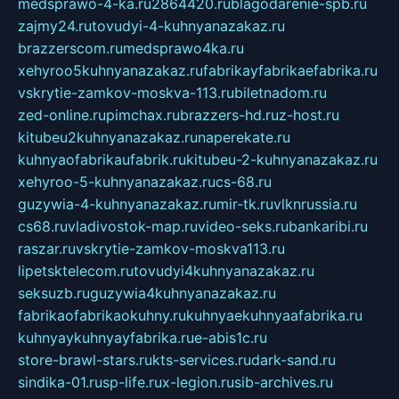
medsprawo-4-ka.ru
2864420.ru
blagodarenie-spb.ru
zajmy24.ru
tovudyi-4-kuhnyanazakaz.ru
brazzerscom.ru
medsprawo4ka.ru
xehyroo5kuhnyanazakaz.ru
fabrikayfabrikaefabrika.ru
vskrytie-zamkov-moskva-113.ru
biletnadom.ru
zed-online.ru
pimchax.ru
brazzers-hd.ru
z-host.ru
kitubeu2kuhnyanazakaz.ru
naperekate.ru
kuhnyaofabrikaufabrik.ru
kitubeu-2-kuhnyanazakaz.ru
xehyroo-5-kuhnyanazakaz.ru
cs-68.ru
guzywia-4-kuhnyanazakaz.ru
mir-tk.ru
vlknrussia.ru
cs68.ru
vladivostok-map.ru
video-seks.ru
bankaribi.ru
raszar.ru
vskrytie-zamkov-moskva113.ru
lipetsktelecom.ru
tovudyi4kuhnyanazakaz.ru
seksuzb.ru
guzywia4kuhnyanazakaz.ru
fabrikaofabrikaokuhny.ru
kuhnyaekuhnyaafabrika.ru
kuhnyaykuhnyayfabrika.ru
e-abis1c.ru
store-brawl-stars.ru
kts-services.ru
dark-sand.ru
sindika-01.ru
sp-life.ru
x-legion.ru
sib-archives.ru