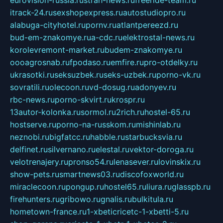
itrack-24.ru
sexshopexpress.ru
autostudiopro.ru
alabuga-cityhotel.ru
pornv.ru
atlantpereezd.ru
bud-em-znakomye.ru
a-cdc.ru
elektrostal-news.ru
korolevremont-market.ru
budem-znakomye.ru
oooagrosnab.ru
fpodaso.ru
emfire.ru
pro-otdelky.ru
ukrasotki.ru
seksuzbek.ru
seks-uzbek.ru
porno-vk.ru
sovratili.ru
olecoon.ru
vd-dosug.ru
adonyev.ru
rbc-news.ru
porno-skvirt.ru
krospr.ru
13autor-kolonka.ru
sormol.ru
2rich.ru
hostel-65.ru
hostserve.ru
porno-na-russkom.ru
mishinlab.ru
neznobi.ru
bigfatcc.ru
habble.ru
starbucksvia.ru
delfinet.ru
silvernano.ru
elestal.ru
vektor-doroga.ru
velotrenajery.ru
pronso54.ru
lenasever.ru
lovinskix.ru
show-pets.ru
smartnews03.ru
discofoxworld.ru
miraclecoon.ru
pongup.ru
hostel65.ru
liura.ru
glasspb.ru
firehunters.ru
gribowo.ru
gnalis.ru
bulkitula.ru
hometown-france.ru
1-xbeticricetc-1-xbetti-5.ru