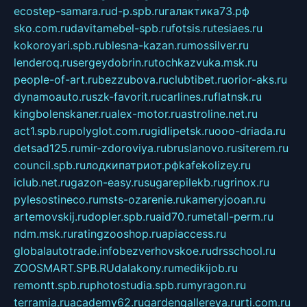
ecostep-samara.ru
d-p.spb.ru
галактика73.рф
sko.com.ru
davitamebel-spb.ru
fotsis.ru
tesiaes.ru
kokoroyari.spb.ru
blesna-kazan.ru
mossilver.ru
lenderoq.ru
sergeydobrin.ru
tochkazvuka.msk.ru
people-of-art.ru
bezzubova.ru
clubtibet.ru
orior-aks.ru
dynamoauto.ru
szk-favorit.ru
carlines.ru
flatnsk.ru
kingbolenskaner.ru
alex-motor.ru
astroline.net.ru
act1.spb.ru
polyglot.com.ru
gidlipetsk.ru
ooo-driada.ru
detsad125.ru
mir-zdoroviya.ru
bruslanovo.ru
siterem.ru
council.spb.ru
лодкипатриот.рф
kafekolizey.ru
iclub.net.ru
gazon-easy.ru
sugarepilekb.ru
grinox.ru
pylesostineco.ru
msts-ozarenie.ru
kameryjooan.ru
artemovskij.ru
dopler.spb.ru
aid70.ru
metall-perm.ru
ndm.msk.ru
ratingzooshop.ru
apiaccess.ru
globalautotrade.info
bezverhovskoe.ru
drsschool.ru
ZOOSMART.SPB.RU
dalakony.ru
medikijob.ru
remontt.spb.ru
photostudia.spb.ru
myragon.ru
terramia.ru
academy62.ru
gardengallereya.ru
rti.com.ru