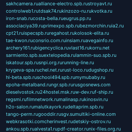
sakhcamera.ru
alliance-electro.spb.ru
stroyavt.ru
controlweb1.ru
tdsak74.ru
kinzozo-ru.ru
kvotka.ru
iron-snab.ru
costa-bella.ru
eugrus.pp.ru
associaciya39.ru
primexpo.spb.ru
bezmorchin.ru
ia2.ru
cpt21.ru
ispecspb.ru
regahost.ru
kolosok-elita.ru
tae-kwon.ru
consrio.com.ru
insiam.ru
avegainfo.ru
archery161.ru
bigencyclica.ru
vlast16.ru
korru.net
sarmiento.spb.su
extelopedia.ru
lammin-suo.spb.ru
iskatour.spb.ru
snpi.org.ru
running-line.ru
krygeva-spa.ru
chel.net.ru
rust-loco.ru
dugshop.ru
hl-beta.spb.ru
school494.spb.ru
mymubaby.ru
epoha-metalband.ru
ngr.spb.ru
rusgosnews.com
dieselvostok.ru
24hostel.msk.ru
w-dev.ru
f-ship.ru
regsmi.ru
filmnetwork.ru
malinasp.ru
kinosvin.ru
h2o-salon.ru
malutkayork.ru
deltaprim.spb.ru
tango-perm.ru
gooddir.ru
sgv.su
multiki-online.com
webkrasotki.com
cherinvest.ru
detskiy-ostrov.ru
ankou.spb.ru
alvesta1.ru
pdf-creator.ru
nix-files.org.ru