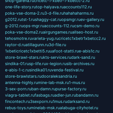
shop-garena.ru
cricetc-1-xbetr-1-xbetcc-2.ru
one-life-story.ru
top-halyava.ru
accounts112.ru
poka-vse-doma-2.ru
3-d-file.ru
hahahaharms.ru
g2012.ru
tst-1.ru
shaggy-cat.ru
opsmgr.ru
ev-gallery.ru
g-2012.ru
ops-mgr.ru
accounts-112.ru
csm-demo.ru
poka-vse-doma2.ru
airgungames.ru
allseo-host.ru
tehosmotre.ru
varieta-yug.ru
cricetc1xbetr1xbetcc2.ru
raytor-d.ru
atillagunn.ru
3d-file.ru
1xbeticricetc1xbetti5.ru
uafoot-statti.ru
e-abis1c.ru
store-brawl-stars.ru
kts-services.ru
dark-sand.ru
sindika-01.ru
sp-life.ru
x-legion.ru
sib-archives.ru
e-abis-1-c.ru
sindika01.ru
venda-festival.ru
store-brawlstars.ru
dooraleksandria.ru
antenna-highly.ru
mine-lab-msk.ru
1-mus.ru
3-sex-porn.ru
ban-damn.ru
purse-factory.ru
viagra-tablet.ru
fasbags.ru
adler-jun.ru
bandamn.ru
fincontech.ru
3sexporn.ru
1mus.ru
darksand.ru
rebus-toys.ru
minelab-msk.ru
alabuga-cityhotel.ru