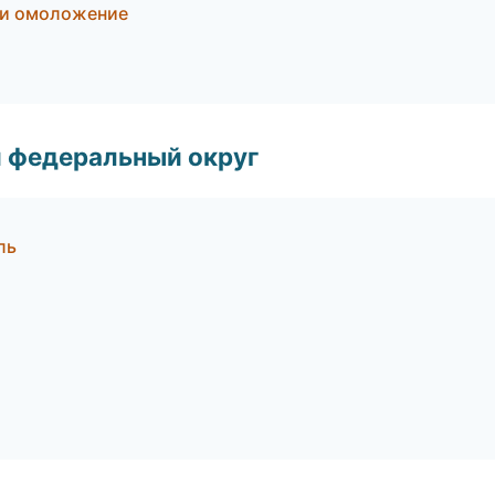
я и омоложение
 федеральный округ
ль