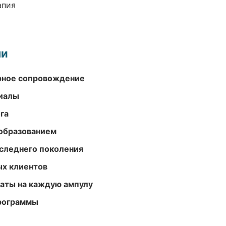
апия
ми
урное сопровождение
риалы
га
образованием
следнего поколения
ых клиентов
аты на каждую ампулу
программы