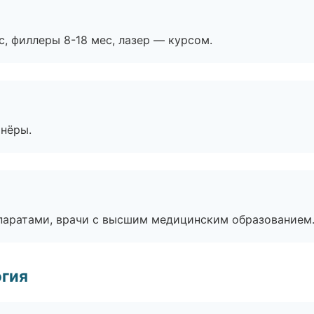
с, филлеры 8-18 мес, лазер — курсом.
тнёры.
паратами, врачи с высшим медицинским образованием
огия