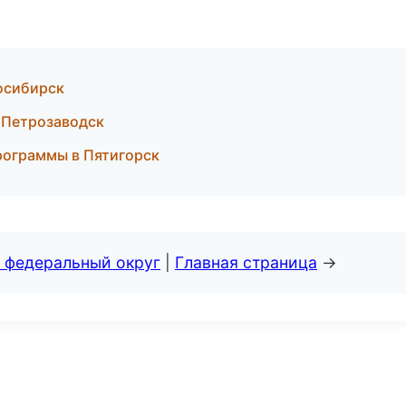
восибирск
 Петрозаводск
программы в Пятигорск
 федеральный округ
|
Главная страница
→