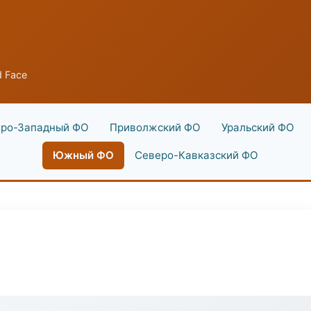
d Face
ро-Западный ФО
Приволжский ФО
Уральский ФО
Южный ФО
Северо-Кавказский ФО