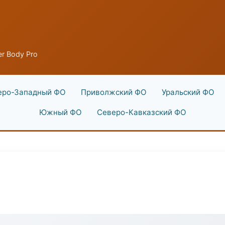
er Body Pro
еро-Западный ФО
Приволжский ФО
Уральский ФО
Южный ФО
Северо-Кавказский ФО