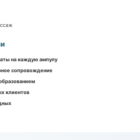
ассаж
ми
аты на каждую ампулу
урное сопровождение
образованием
ых клиентов
одных