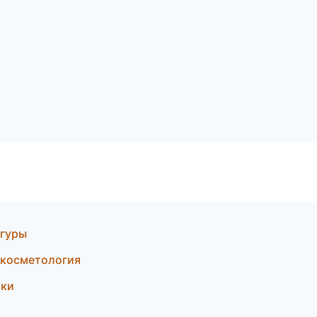
игуры
 косметология
тки