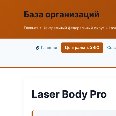
База организаций
Главная
»
Центральный федеральный округ
» Las
🏠 Главная
Центральный ФО
Сев
Laser Body Pro