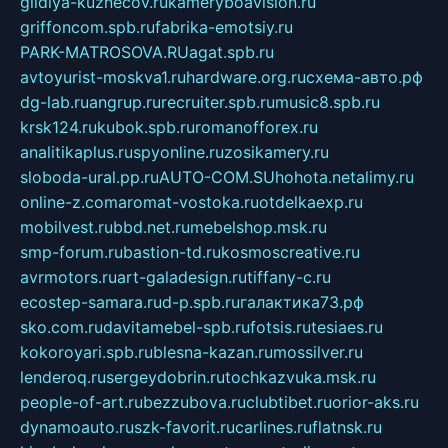
gildiya-kuznecov.ru
kameryboavision.ru
griffoncom.spb.ru
fabrika-emotsiy.ru
PARK-MATROSOVA.RU
agat.spb.ru
avtoyurist-moskva1.ru
hardware.org.ru
схема-авто.рф
dg-lab.ru
angrup.ru
recruiter.spb.ru
music8.spb.ru
krsk124.ru
kubok.spb.ru
romanofforex.ru
analitikaplus.ru
spyonline.ru
zosikamery.ru
sloboda-ural.pp.ru
AUTO-COM.SU
hohota.net
alimy.ru
online-z.com
aromat-vostoka.ru
otdelkaexp.ru
mobilvest.ru
bbd.net.ru
mebelshop.msk.ru
smp-forum.ru
bastion-td.ru
kosmoscreative.ru
avrmotors.ru
art-galadesign.ru
tiffany-c.ru
ecostep-samara.ru
d-p.spb.ru
галактика73.рф
sko.com.ru
davitamebel-spb.ru
fotsis.ru
tesiaes.ru
kokoroyari.spb.ru
blesna-kazan.ru
mossilver.ru
lenderoq.ru
sergeydobrin.ru
tochkazvuka.msk.ru
people-of-art.ru
bezzubova.ru
clubtibet.ru
orior-aks.ru
dynamoauto.ru
szk-favorit.ru
carlines.ru
flatnsk.ru