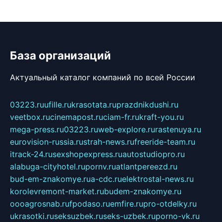
База организаций
Актуальный каталог компаний по всей России
03223.ru
ufille.ru
krasotata.ru
prazdnikdushi.ru
veetbox.ru
cinemapost.ru
ciam-fr.ru
kraft-you.ru
mega-press.ru
03223.ru
web-explore.ru
rastenuya.ru
eurovision-russia.ru
strah-news.ru
freeride-team.ru
itrack-24.ru
sexshopexpress.ru
autostudiopro.ru
alabuga-cityhotel.ru
pornv.ru
atlantpereezd.ru
bud-em-znakomye.ru
a-cdc.ru
elektrostal-news.ru
korolevremont-market.ru
budem-znakomye.ru
oooagrosnab.ru
fpodaso.ru
emfire.ru
pro-otdelky.ru
ukrasotki.ru
seksuzbek.ru
seks-uzbek.ru
porno-vk.ru