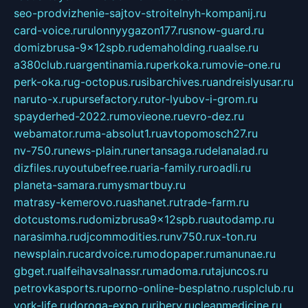
seo-prodvizhenie-sajtov-stroitelnyh-kompanij.ru
card-voice.ru
rulonnyygazon177.ru
snow-guard.ru
domizbrusa-9x12spb.ru
demaholding.ru
aalse.ru
a380club.ru
argentinamia.ru
perkoka.ru
movie-one.ru
perk-oka.ru
g-octopus.ru
sibarchives.ru
andreislyusar.ru
naruto-x.ru
pursefactory.ru
tor-lyubov-i-grom.ru
spayderhed-2022.ru
movieone.ru
evro-dez.ru
webamator.ru
ma-absolut1.ru
avtopomosch27.ru
nv-750.ru
news-plain.ru
nertansaga.ru
delanalad.ru
dizfiles.ru
youtubefree.ru
aria-family.ru
roadli.ru
planeta-samara.ru
mysmartbuy.ru
matrasy-kemerovo.ru
ashanet.ru
trade-farm.ru
dotcustoms.ru
domizbrusa9x12spb.ru
autodamp.ru
narasimha.ru
djcommodities.ru
nv750.ru
x-ton.ru
newsplain.ru
cardvoice.ru
modopaper.ru
manunae.ru
gbget.ru
alfeihavsalnassr.ru
madoma.ru
tajuncos.ru
petrovkasports.ru
porno-online-besplatno.ru
splclub.ru
york-life.ru
doroga-expo.ru
ribery.ru
cleanmedicine.ru