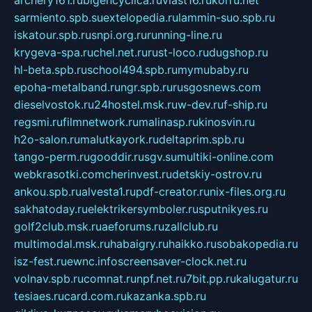
archery161.ru
bigencyclica.ru
vlast16.ru
korru.net
sarmiento.spb.su
extelopedia.ru
lammin-suo.spb.ru
iskatour.spb.ru
snpi.org.ru
running-line.ru
krygeva-spa.ru
chel.net.ru
rust-loco.ru
dugshop.ru
hl-beta.spb.ru
school494.spb.ru
mymubaby.ru
epoha-metalband.ru
ngr.spb.ru
rusgosnews.com
dieselvostok.ru
24hostel.msk.ru
w-dev.ru
f-ship.ru
regsmi.ru
filmnetwork.ru
malinasp.ru
kinosvin.ru
h2o-salon.ru
malutkayork.ru
deltaprim.spb.ru
tango-perm.ru
gooddir.ru
sgv.su
multiki-online.com
webkrasotki.com
cherinvest.ru
detskiy-ostrov.ru
ankou.spb.ru
alvesta1.ru
pdf-creator.ru
nix-files.org.ru
sakhatoday.ru
elektrikersymboler.ru
sputnikyes.ru
golf2club.msk.ru
aeforums.ru
zallclub.ru
multimodal.msk.ru
habaigry.ru
haikko.ru
sobakopedia.ru
isz-fest.ru
ewnc.info
screensaver-clock.net.ru
volnav.spb.ru
comnat.ru
npf.net.ru
7bit.pp.ru
kalugatur.ru
tesiaes.ru
card.com.ru
kazanka.spb.ru