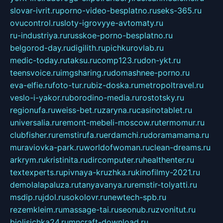
slovar-ivrit.ru
porno-video-besplatno.ru
seks-365.ru
ovucontrol.ru
sloty-igrovyye-avtomaty.ru
ru-industriya.ru
russkoe-porno-besplatno.ru
belgorod-day.ru
digilith.ru
pichkurovlab.ru
medic-today.ru
taksu.ru
comp123.ru
don-ykt.ru
teensvoice.ru
imgsharing.ru
domashnee-porno.ru
eva-elfie.ru
foto-tur.ru
biz-doska.ru
metropoltravel.ru
veslo-i-yakor.ru
borodino-media.ru
rostotsky.ru
regionufa.ru
weiss-bet.ru
zaryna.ru
casinotablet.ru
universalia.ru
remont-mebeli-moscow.ru
termomur.ru
clubfisher.ru
remstirufa.ru
erdamchi.ru
doramamama.ru
muraviovka-park.ru
worldofwoman.ru
clean-dreams.ru
arkrym.ru
kristinita.ru
dircomputer.ru
healthenter.ru
textexperts.ru
pivnaya-kruzhka.ru
kinofilmy-2021.ru
demolalapaluza.ru
tanyavanya.ru
remstir-tolyatti.ru
msdip.ru
jdol.ru
sokolovr.ru
newtech-spb.ru
rezemkleim.ru
massage-tai.ru
seonub.ru
zvonitut.ru
biolisichka24.ru
mncraft-download.ru