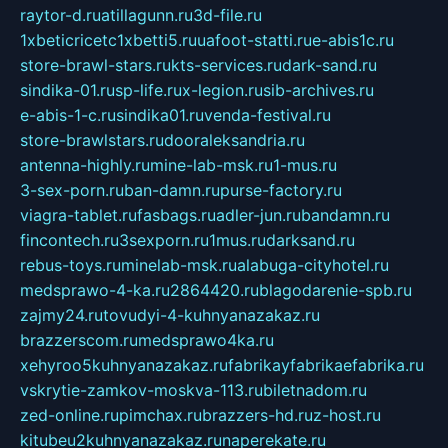
raytor-d.ru
atillagunn.ru
3d-file.ru
1xbeticricetc1xbetti5.ru
uafoot-statti.ru
e-abis1c.ru
store-brawl-stars.ru
kts-services.ru
dark-sand.ru
sindika-01.ru
sp-life.ru
x-legion.ru
sib-archives.ru
e-abis-1-c.ru
sindika01.ru
venda-festival.ru
store-brawlstars.ru
dooraleksandria.ru
antenna-highly.ru
mine-lab-msk.ru
1-mus.ru
3-sex-porn.ru
ban-damn.ru
purse-factory.ru
viagra-tablet.ru
fasbags.ru
adler-jun.ru
bandamn.ru
fincontech.ru
3sexporn.ru
1mus.ru
darksand.ru
rebus-toys.ru
minelab-msk.ru
alabuga-cityhotel.ru
medsprawo-4-ka.ru
2864420.ru
blagodarenie-spb.ru
zajmy24.ru
tovudyi-4-kuhnyanazakaz.ru
brazzerscom.ru
medsprawo4ka.ru
xehyroo5kuhnyanazakaz.ru
fabrikayfabrikaefabrika.ru
vskrytie-zamkov-moskva-113.ru
biletnadom.ru
zed-online.ru
pimchax.ru
brazzers-hd.ru
z-host.ru
kitubeu2kuhnyanazakaz.ru
naperekate.ru