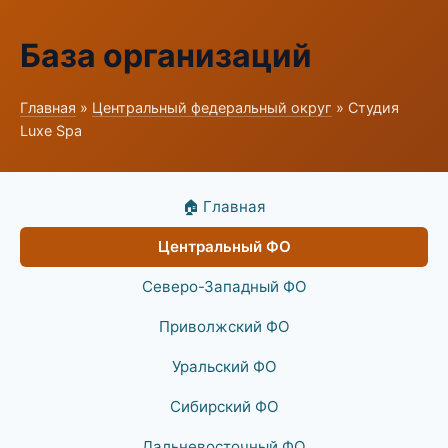
База организаций
Главная
»
Центральный федеральный округ
» Студия
Luxe Spa
🏠 Главная
Центральный ФО
Северо-Западный ФО
Приволжский ФО
Уральский ФО
Сибирский ФО
Дальневосточный ФО