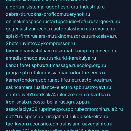
algoritm-sistema.ru
godflesh.ru
ru-industria.ru
zebra-tlt.ru
okna-proficom.ru
erynok.ru
onlinekinospace.ru
startupstudio-fefu.ru
zarges-ru.ru
gegenjustizunrecht.ru
autobalashov.ru
utrovortu.ru
spiski-firm.ru
elara-m.ru
kinomusorka.ru
mkcslava.ru
2bets.ru
vintovoykompressor.ru
birminghamvsfulham.ru
sarmat-komp.ru
pioneeri.ru
amadis-chocolate.ru
shkurki-karakulya.ru
kanotiforet.spb.ru
tutmassage.ru
ecolog.org.ru
praga.spb.ru
falcorussia.ru
autodoctorservis.ru
kamertondom.spb.ru
net-life.net.ru
avto-vozim.ru
sakhcamera.ru
alliance-electro.spb.ru
stroyavt.ru
controlweb1.ru
tdsak74.ru
kinzozo-ru.ru
kvotka.ru
iron-snab.ru
costa-bella.ru
eugrus.pp.ru
associaciya39.ru
primexpo.spb.ru
bezmorchin.ru
ia2.ru
cpt21.ru
ispecspb.ru
regahost.ru
kolosok-elita.ru
tae-kwon.ru
consrio.com.ru
insiam.ru
avegainfo.ru