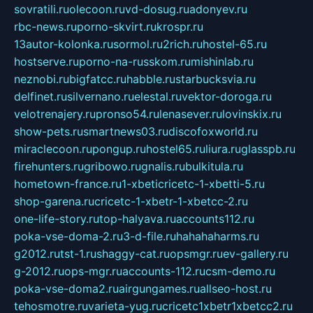
sovratili.ru
olecoon.ru
vd-dosug.ru
adonyev.ru
rbc-news.ru
porno-skvirt.ru
krospr.ru
13autor-kolonka.ru
sormol.ru
2rich.ru
hostel-65.ru
hostserve.ru
porno-na-russkom.ru
mishinlab.ru
neznobi.ru
bigfatcc.ru
habble.ru
starbucksvia.ru
delfinet.ru
silvernano.ru
elestal.ru
vektor-doroga.ru
velotrenajery.ru
pronso54.ru
lenasever.ru
lovinskix.ru
show-pets.ru
smartnews03.ru
discofoxworld.ru
miraclecoon.ru
pongup.ru
hostel65.ru
liura.ru
glasspb.ru
firehunters.ru
gribowo.ru
gnalis.ru
bulkitula.ru
hometown-france.ru
1-xbeticricetc-1-xbetti-5.ru
shop-garena.ru
cricetc-1-xbetr-1-xbetcc-2.ru
one-life-story.ru
top-halyava.ru
accounts112.ru
poka-vse-doma-2.ru
3-d-file.ru
hahahaharms.ru
g2012.ru
tst-1.ru
shaggy-cat.ru
opsmgr.ru
ev-gallery.ru
g-2012.ru
ops-mgr.ru
accounts-112.ru
csm-demo.ru
poka-vse-doma2.ru
airgungames.ru
allseo-host.ru
tehosmotre.ru
varieta-yug.ru
cricetc1xbetr1xbetcc2.ru