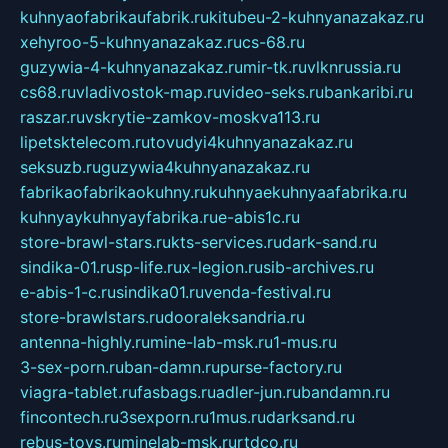
kuhnyaofabrikaufabrik.ru
kitubeu-2-kuhnyanazakaz.ru
xehyroo-5-kuhnyanazakaz.ru
cs-68.ru
guzywia-4-kuhnyanazakaz.ru
mir-tk.ru
vlknrussia.ru
cs68.ru
vladivostok-map.ru
video-seks.ru
bankaribi.ru
raszar.ru
vskrytie-zamkov-moskva113.ru
lipetsktelecom.ru
tovudyi4kuhnyanazakaz.ru
seksuzb.ru
guzywia4kuhnyanazakaz.ru
fabrikaofabrikaokuhny.ru
kuhnyaekuhnyaafabrika.ru
kuhnyaykuhnyayfabrika.ru
e-abis1c.ru
store-brawl-stars.ru
kts-services.ru
dark-sand.ru
sindika-01.ru
sp-life.ru
x-legion.ru
sib-archives.ru
e-abis-1-c.ru
sindika01.ru
venda-festival.ru
store-brawlstars.ru
dooraleksandria.ru
antenna-highly.ru
mine-lab-msk.ru
1-mus.ru
3-sex-porn.ru
ban-damn.ru
purse-factory.ru
viagra-tablet.ru
fasbags.ru
adler-jun.ru
bandamn.ru
fincontech.ru
3sexporn.ru
1mus.ru
darksand.ru
rebus-toys.ru
minelab-msk.ru
rtdco.ru