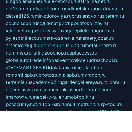
kingbolenskaner.ru
alex-motor.ru
astroline.net.ru
act1.spb.ru
polyglot.com.ru
gidlipetsk.ru
ooo-driada.ru
detsad125.ru
mir-zdoroviya.ru
bruslanovo.ru
siterem.ru
council.spb.ru
лодкипатриот.рф
kafekolizey.ru
iclub.net.ru
gazon-easy.ru
sugarepilekb.ru
grinox.ru
pylesostineco.ru
msts-ozarenie.ru
kameryjooan.ru
artemovskij.ru
dopler.spb.ru
aid70.ru
metall-perm.ru
ndm.msk.ru
ratingzooshop.ru
apiaccess.ru
globalautotrade.info
bezverhovskoe.ru
drsschool.ru
ZOOSMART.SPB.RU
dalakony.ru
medikijob.ru
remontt.spb.ru
photostudia.spb.ru
myragon.ru
terramia.ru
academy62.ru
gardengallereya.ru
rti.com.ru
artem-news.ru
biserinca.ru
krasnodarkurort.com
imshowtv.ru
mebel-v-tule.ru
mobtopik.ru
pcsecurity.net.ru
tool-sib.ru
multimetrunit.ru
sp-tour.ru
fan-cs.ru
santeh-russia.ru
symbian9.net.ru
DSHAIR.RU
tmmotors.spb.ru
xjocuricopii.com
musavtomat.msk.ru
obustrojdom.ru
sovetcik.ru
ybaranovskaya.ru