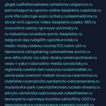
gbget.ru
alfeihavsalnassr.ru
madoma.ru
tajuncos.ru
petrovkasports.ru
porno-online-besplatno.ru
splclub.ru
york-life.ru
doroga-expo.ru
ribery.ru
cleanmedicine.ru
slovar-ivrit.ru
porno-video-besplatno.ru
seks-365.ru
ovucontrol.ru
sloty-igrovyye-avtomaty.ru
ru-industriya.ru
russkoe-porno-besplatno.ru
belgorod-day.ru
digilith.ru
pichkurovlab.ru
medic-today.ru
taksu.ru
comp123.ru
don-ykt.ru
teensvoice.ru
imgsharing.ru
domashnee-porno.ru
eva-elfie.ru
foto-tur.ru
biz-doska.ru
metropoltravel.ru
veslo-i-yakor.ru
borodino-media.ru
rostotsky.ru
regionufa.ru
weiss-bet.ru
zaryna.ru
casinotablet.ru
universalia.ru
remont-mebeli-moscow.ru
termomur.ru
clubfisher.ru
remstirufa.ru
erdamchi.ru
doramamama.ru
muraviovka-park.ru
worldofwoman.ru
clean-dreams.ru
arkrym.ru
kristinita.ru
dircomputer.ru
healthenter.ru
textexperts.ru
pivnaya-kruzhka.ru
kinofilmy-2021.ru
demolalapaluza.ru
tanyavanya.ru
remstir-tolyatti.ru