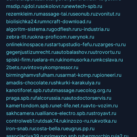
msdip.ru
jdol.ru
sokolovr.ru
newtech-spb.ru
rezemkleim.ru
massage-tai.ru
seonub.ru
zvonitut.ru
biolisichka24.ru
mncraft-download.ru
algoritm-sistema.ru
godflesh.ru
ru-industria.ru
zebra-tlt.ru
okna-proficom.ru
erynok.ru
onlinekinospace.ru
startupstudio-fefu.ru
zarges-ru.ru
gegenjustizunrecht.ru
autobalashov.ru
utrovortu.ru
spiski-firm.ru
elara-m.ru
kinomusorka.ru
mkcslava.ru
2bets.ru
vintovoykompressor.ru
birminghamvsfulham.ru
sarmat-komp.ru
pioneeri.ru
amadis-chocolate.ru
shkurki-karakulya.ru
kanotiforet.spb.ru
tutmassage.ru
ecolog.org.ru
praga.spb.ru
falcorussia.ru
autodoctorservis.ru
kamertondom.spb.ru
net-life.net.ru
avto-vozim.ru
sakhcamera.ru
alliance-electro.spb.ru
stroyavt.ru
controlweb1.ru
tdsak74.ru
kinzozo-ru.ru
kvotka.ru
iron-snab.ru
costa-bella.ru
eugrus.pp.ru
associaciya39.ru
primexpo.spb.ru
bezmorchin.ru
ia2.ru