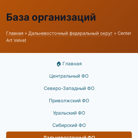
База организаций
Главная
»
Дальневосточный федеральный округ
» Center
Art Velvet
🏠 Главная
Центральный ФО
Северо-Западный ФО
Приволжский ФО
Уральский ФО
Сибирский ФО
Дальневосточный ФО