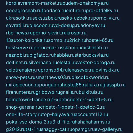
korolevremont-market.ru
budem-znakomye.ru
oooagrosnab.ru
fpodaso.ru
emfire.ru
pro-otdelky.ru
ukrasotki.ru
seksuzbek.ru
seks-uzbek.ru
porno-vk.ru
sovratili.ru
olecoon.ru
vd-dosug.ru
adonyev.ru
rbc-news.ru
porno-skvirt.ru
krospr.ru
13autor-kolonka.ru
sormol.ru
2rich.ru
hostel-65.ru
hostserve.ru
porno-na-russkom.ru
mishinlab.ru
neznobi.ru
bigfatcc.ru
habble.ru
starbucksvia.ru
delfinet.ru
silvernano.ru
elestal.ru
vektor-doroga.ru
velotrenajery.ru
pronso54.ru
lenasever.ru
lovinskix.ru
show-pets.ru
smartnews03.ru
discofoxworld.ru
miraclecoon.ru
pongup.ru
hostel65.ru
liura.ru
glasspb.ru
firehunters.ru
gribowo.ru
gnalis.ru
bulkitula.ru
hometown-france.ru
1-xbeticricetc-1-xbetti-5.ru
shop-garena.ru
cricetc-1-xbetr-1-xbetcc-2.ru
one-life-story.ru
top-halyava.ru
accounts112.ru
poka-vse-doma-2.ru
3-d-file.ru
hahahaharms.ru
g2012.ru
tst-1.ru
shaggy-cat.ru
opsmgr.ru
ev-gallery.ru