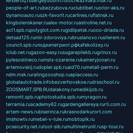
lenderoq.ru
sergeydobrin.ru
tochkazvuka.msk.ru
people-of-art.ru
bezzubova.ru
clubtibet.ru
orior-aks.ru
dynamoauto.ru
szk-favorit.ru
carlines.ru
flatnsk.ru
kingbolenskaner.ru
alex-motor.ru
astroline.net.ru
act1.spb.ru
polyglot.com.ru
gidlipetsk.ru
ooo-driada.ru
detsad125.ru
mir-zdoroviya.ru
bruslanovo.ru
siterem.ru
council.spb.ru
лодкипатриот.рф
kafekolizey.ru
iclub.net.ru
gazon-easy.ru
sugarepilekb.ru
grinox.ru
pylesostineco.ru
msts-ozarenie.ru
kameryjooan.ru
artemovskij.ru
dopler.spb.ru
aid70.ru
metall-perm.ru
ndm.msk.ru
ratingzooshop.ru
apiaccess.ru
globalautotrade.info
bezverhovskoe.ru
drsschool.ru
ZOOSMART.SPB.RU
dalakony.ru
medikijob.ru
remontt.spb.ru
photostudia.spb.ru
myragon.ru
terramia.ru
academy62.ru
gardengallereya.ru
rti.com.ru
artem-news.ru
biserinca.ru
krasnodarkurort.com
imshowtv.ru
mebel-v-tule.ru
mobtopik.ru
pcsecurity.net.ru
tool-sib.ru
multimetrunit.ru
sp-tour.ru