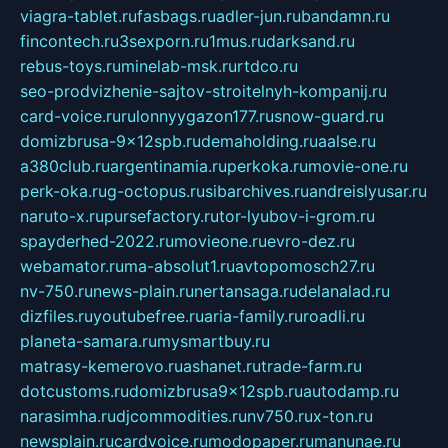
viagra-tablet.ru
fasbags.ru
adler-jun.ru
bandamn.ru
fincontech.ru
3sexporn.ru
1mus.ru
darksand.ru
rebus-toys.ru
minelab-msk.ru
rtdco.ru
seo-prodvizhenie-sajtov-stroitelnyh-kompanij.ru
card-voice.ru
rulonnyygazon177.ru
snow-guard.ru
domizbrusa-9x12spb.ru
demaholding.ru
aalse.ru
a380club.ru
argentinamia.ru
perkoka.ru
movie-one.ru
perk-oka.ru
g-octopus.ru
sibarchives.ru
andreislyusar.ru
naruto-x.ru
pursefactory.ru
tor-lyubov-i-grom.ru
spayderhed-2022.ru
movieone.ru
evro-dez.ru
webamator.ru
ma-absolut1.ru
avtopomosch27.ru
nv-750.ru
news-plain.ru
nertansaga.ru
delanalad.ru
dizfiles.ru
youtubefree.ru
aria-family.ru
roadli.ru
planeta-samara.ru
mysmartbuy.ru
matrasy-kemerovo.ru
ashanet.ru
trade-farm.ru
dotcustoms.ru
domizbrusa9x12spb.ru
autodamp.ru
narasimha.ru
djcommodities.ru
nv750.ru
x-ton.ru
newsplain.ru
cardvoice.ru
modopaper.ru
manunae.ru