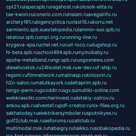
cpt21.ru
ispecspb.ru
regahost.ru
kolosok-elita.ru
tae-kwon.ru
consrio.com.ru
insiam.ru
avegainfo.ru
archery161.ru
bigencyclica.ru
vlast16.ru
korru.net
sarmiento.spb.su
extelopedia.ru
lammin-suo.spb.ru
iskatour.spb.ru
snpi.org.ru
running-line.ru
krygeva-spa.ru
chel.net.ru
rust-loco.ru
dugshop.ru
hl-beta.spb.ru
school494.spb.ru
mymubaby.ru
epoha-metalband.ru
ngr.spb.ru
rusgosnews.com
dieselvostok.ru
24hostel.msk.ru
w-dev.ru
f-ship.ru
regsmi.ru
filmnetwork.ru
malinasp.ru
kinosvin.ru
h2o-salon.ru
malutkayork.ru
deltaprim.spb.ru
tango-perm.ru
gooddir.ru
sgv.su
multiki-online.com
webkrasotki.com
cherinvest.ru
detskiy-ostrov.ru
ankou.spb.ru
alvesta1.ru
pdf-creator.ru
nix-files.org.ru
sakhatoday.ru
elektrikersymboler.ru
sputnikyes.ru
golf2club.msk.ru
aeforums.ru
zallclub.ru
multimodal.msk.ru
habaigry.ru
haikko.ru
sobakopedia.ru
isz-fest.ru
ewnc.info
screensaver-clock.net.ru