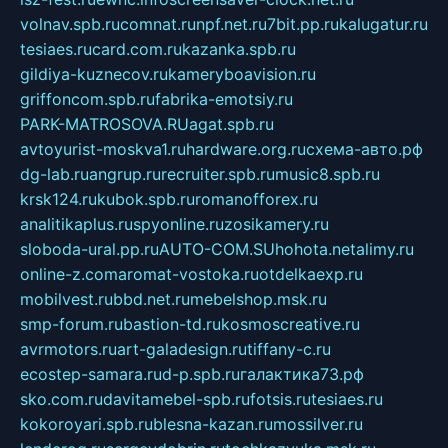
volnav.spb.ru
comnat.ru
npf.net.ru
7bit.pp.ru
kalugatur.ru
tesiaes.ru
card.com.ru
kazanka.spb.ru
gildiya-kuznecov.ru
kameryboavision.ru
griffoncom.spb.ru
fabrika-emotsiy.ru
PARK-MATROSOVA.RU
agat.spb.ru
avtoyurist-moskva1.ru
hardware.org.ru
схема-авто.рф
dg-lab.ru
angrup.ru
recruiter.spb.ru
music8.spb.ru
krsk124.ru
kubok.spb.ru
romanofforex.ru
analitikaplus.ru
spyonline.ru
zosikamery.ru
sloboda-ural.pp.ru
AUTO-COM.SU
hohota.net
alimy.ru
online-z.com
aromat-vostoka.ru
otdelkaexp.ru
mobilvest.ru
bbd.net.ru
mebelshop.msk.ru
smp-forum.ru
bastion-td.ru
kosmoscreative.ru
avrmotors.ru
art-galadesign.ru
tiffany-c.ru
ecostep-samara.ru
d-p.spb.ru
галактика73.рф
sko.com.ru
davitamebel-spb.ru
fotsis.ru
tesiaes.ru
kokoroyari.spb.ru
blesna-kazan.ru
mossilver.ru