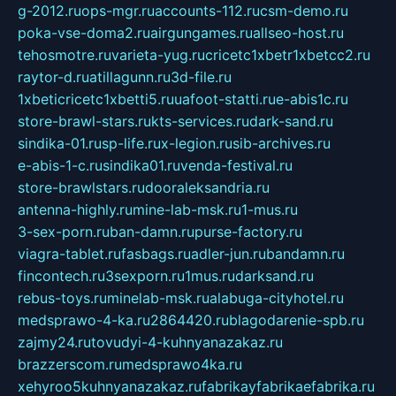
g-2012.ru
ops-mgr.ru
accounts-112.ru
csm-demo.ru
poka-vse-doma2.ru
airgungames.ru
allseo-host.ru
tehosmotre.ru
varieta-yug.ru
cricetc1xbetr1xbetcc2.ru
raytor-d.ru
atillagunn.ru
3d-file.ru
1xbeticricetc1xbetti5.ru
uafoot-statti.ru
e-abis1c.ru
store-brawl-stars.ru
kts-services.ru
dark-sand.ru
sindika-01.ru
sp-life.ru
x-legion.ru
sib-archives.ru
e-abis-1-c.ru
sindika01.ru
venda-festival.ru
store-brawlstars.ru
dooraleksandria.ru
antenna-highly.ru
mine-lab-msk.ru
1-mus.ru
3-sex-porn.ru
ban-damn.ru
purse-factory.ru
viagra-tablet.ru
fasbags.ru
adler-jun.ru
bandamn.ru
fincontech.ru
3sexporn.ru
1mus.ru
darksand.ru
rebus-toys.ru
minelab-msk.ru
alabuga-cityhotel.ru
medsprawo-4-ka.ru
2864420.ru
blagodarenie-spb.ru
zajmy24.ru
tovudyi-4-kuhnyanazakaz.ru
brazzerscom.ru
medsprawo4ka.ru
xehyroo5kuhnyanazakaz.ru
fabrikayfabrikaefabrika.ru