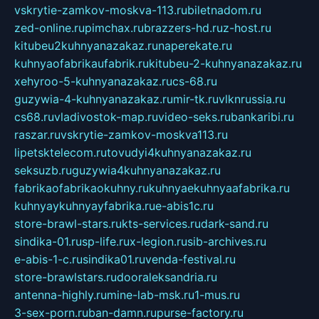
vskrytie-zamkov-moskva-113.ru
biletnadom.ru
zed-online.ru
pimchax.ru
brazzers-hd.ru
z-host.ru
kitubeu2kuhnyanazakaz.ru
naperekate.ru
kuhnyaofabrikaufabrik.ru
kitubeu-2-kuhnyanazakaz.ru
xehyroo-5-kuhnyanazakaz.ru
cs-68.ru
guzywia-4-kuhnyanazakaz.ru
mir-tk.ru
vlknrussia.ru
cs68.ru
vladivostok-map.ru
video-seks.ru
bankaribi.ru
raszar.ru
vskrytie-zamkov-moskva113.ru
lipetsktelecom.ru
tovudyi4kuhnyanazakaz.ru
seksuzb.ru
guzywia4kuhnyanazakaz.ru
fabrikaofabrikaokuhny.ru
kuhnyaekuhnyaafabrika.ru
kuhnyaykuhnyayfabrika.ru
e-abis1c.ru
store-brawl-stars.ru
kts-services.ru
dark-sand.ru
sindika-01.ru
sp-life.ru
x-legion.ru
sib-archives.ru
e-abis-1-c.ru
sindika01.ru
venda-festival.ru
store-brawlstars.ru
dooraleksandria.ru
antenna-highly.ru
mine-lab-msk.ru
1-mus.ru
3-sex-porn.ru
ban-damn.ru
purse-factory.ru