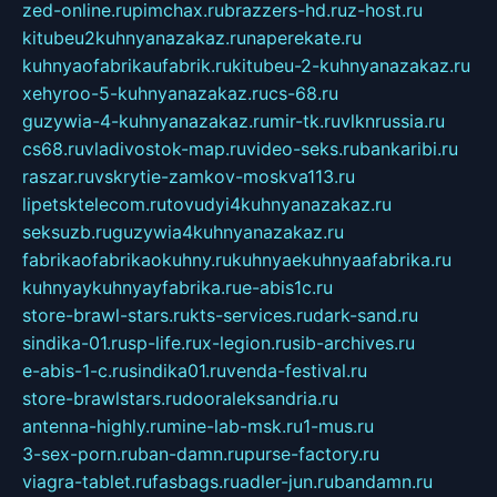
zed-online.ru
pimchax.ru
brazzers-hd.ru
z-host.ru
kitubeu2kuhnyanazakaz.ru
naperekate.ru
kuhnyaofabrikaufabrik.ru
kitubeu-2-kuhnyanazakaz.ru
xehyroo-5-kuhnyanazakaz.ru
cs-68.ru
guzywia-4-kuhnyanazakaz.ru
mir-tk.ru
vlknrussia.ru
cs68.ru
vladivostok-map.ru
video-seks.ru
bankaribi.ru
raszar.ru
vskrytie-zamkov-moskva113.ru
lipetsktelecom.ru
tovudyi4kuhnyanazakaz.ru
seksuzb.ru
guzywia4kuhnyanazakaz.ru
fabrikaofabrikaokuhny.ru
kuhnyaekuhnyaafabrika.ru
kuhnyaykuhnyayfabrika.ru
e-abis1c.ru
store-brawl-stars.ru
kts-services.ru
dark-sand.ru
sindika-01.ru
sp-life.ru
x-legion.ru
sib-archives.ru
e-abis-1-c.ru
sindika01.ru
venda-festival.ru
store-brawlstars.ru
dooraleksandria.ru
antenna-highly.ru
mine-lab-msk.ru
1-mus.ru
3-sex-porn.ru
ban-damn.ru
purse-factory.ru
viagra-tablet.ru
fasbags.ru
adler-jun.ru
bandamn.ru