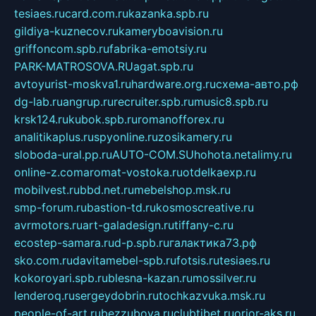
tesiaes.ru
card.com.ru
kazanka.spb.ru
gildiya-kuznecov.ru
kameryboavision.ru
griffoncom.spb.ru
fabrika-emotsiy.ru
PARK-MATROSOVA.RU
agat.spb.ru
avtoyurist-moskva1.ru
hardware.org.ru
схема-авто.рф
dg-lab.ru
angrup.ru
recruiter.spb.ru
music8.spb.ru
krsk124.ru
kubok.spb.ru
romanofforex.ru
analitikaplus.ru
spyonline.ru
zosikamery.ru
sloboda-ural.pp.ru
AUTO-COM.SU
hohota.net
alimy.ru
online-z.com
aromat-vostoka.ru
otdelkaexp.ru
mobilvest.ru
bbd.net.ru
mebelshop.msk.ru
smp-forum.ru
bastion-td.ru
kosmoscreative.ru
avrmotors.ru
art-galadesign.ru
tiffany-c.ru
ecostep-samara.ru
d-p.spb.ru
галактика73.рф
sko.com.ru
davitamebel-spb.ru
fotsis.ru
tesiaes.ru
kokoroyari.spb.ru
blesna-kazan.ru
mossilver.ru
lenderoq.ru
sergeydobrin.ru
tochkazvuka.msk.ru
people-of-art.ru
bezzubova.ru
clubtibet.ru
orior-aks.ru