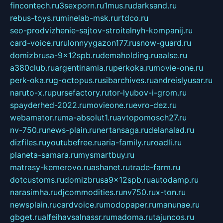
fincontech.ru
3sexporn.ru
1mus.ru
darksand.ru
rebus-toys.ru
minelab-msk.ru
rtdco.ru
seo-prodvizhenie-sajtov-stroitelnyh-kompanij.ru
card-voice.ru
rulonnyygazon177.ru
snow-guard.ru
domizbrusa-9x12spb.ru
demaholding.ru
aalse.ru
a380club.ru
argentinamia.ru
perkoka.ru
movie-one.ru
perk-oka.ru
g-octopus.ru
sibarchives.ru
andreislyusar.ru
naruto-x.ru
pursefactory.ru
tor-lyubov-i-grom.ru
spayderhed-2022.ru
movieone.ru
evro-dez.ru
webamator.ru
ma-absolut1.ru
avtopomosch27.ru
nv-750.ru
news-plain.ru
nertansaga.ru
delanalad.ru
dizfiles.ru
youtubefree.ru
aria-family.ru
roadli.ru
planeta-samara.ru
mysmartbuy.ru
matrasy-kemerovo.ru
ashanet.ru
trade-farm.ru
dotcustoms.ru
domizbrusa9x12spb.ru
autodamp.ru
narasimha.ru
djcommodities.ru
nv750.ru
x-ton.ru
newsplain.ru
cardvoice.ru
modopaper.ru
manunae.ru
gbget.ru
alfeihavsalnassr.ru
madoma.ru
tajuncos.ru