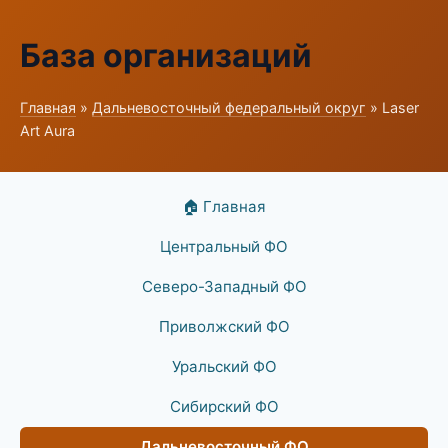
База организаций
Главная
»
Дальневосточный федеральный округ
» Laser
Art Aura
🏠 Главная
Центральный ФО
Северо-Западный ФО
Приволжский ФО
Уральский ФО
Сибирский ФО
Дальневосточный ФО