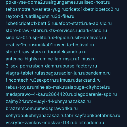
poka-vse-doma2.ru
airgungames.ru
allseo-host.ru
tehosmotre.ru
varieta-yug.ru
cricetc1xbetr1xbetcc2.ru
raytor-d.ru
atillagunn.ru
3d-file.ru
1xbeticricetc1xbetti5.ru
uafoot-statti.ru
e-abis1c.ru
store-brawl-stars.ru
kts-services.ru
dark-sand.ru
sindika-01.ru
sp-life.ru
x-legion.ru
sib-archives.ru
e-abis-1-c.ru
sindika01.ru
venda-festival.ru
store-brawlstars.ru
dooraleksandria.ru
antenna-highly.ru
mine-lab-msk.ru
1-mus.ru
3-sex-porn.ru
ban-damn.ru
purse-factory.ru
viagra-tablet.ru
fasbags.ru
adler-jun.ru
bandamn.ru
fincontech.ru
3sexporn.ru
1mus.ru
darksand.ru
rebus-toys.ru
minelab-msk.ru
alabuga-cityhotel.ru
medsprawo-4-ka.ru
2864420.ru
blagodarenie-spb.ru
zajmy24.ru
tovudyi-4-kuhnyanazakaz.ru
brazzerscom.ru
medsprawo4ka.ru
xehyroo5kuhnyanazakaz.ru
fabrikayfabrikaefabrika.ru
vskrytie-zamkov-moskva-113.ru
biletnadom.ru