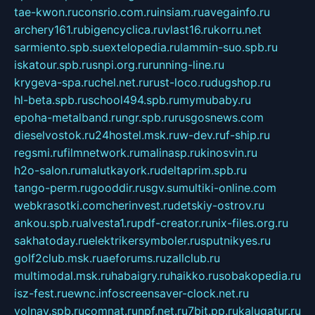
tae-kwon.ru
consrio.com.ru
insiam.ru
avegainfo.ru
archery161.ru
bigencyclica.ru
vlast16.ru
korru.net
sarmiento.spb.su
extelopedia.ru
lammin-suo.spb.ru
iskatour.spb.ru
snpi.org.ru
running-line.ru
krygeva-spa.ru
chel.net.ru
rust-loco.ru
dugshop.ru
hl-beta.spb.ru
school494.spb.ru
mymubaby.ru
epoha-metalband.ru
ngr.spb.ru
rusgosnews.com
dieselvostok.ru
24hostel.msk.ru
w-dev.ru
f-ship.ru
regsmi.ru
filmnetwork.ru
malinasp.ru
kinosvin.ru
h2o-salon.ru
malutkayork.ru
deltaprim.spb.ru
tango-perm.ru
gooddir.ru
sgv.su
multiki-online.com
webkrasotki.com
cherinvest.ru
detskiy-ostrov.ru
ankou.spb.ru
alvesta1.ru
pdf-creator.ru
nix-files.org.ru
sakhatoday.ru
elektrikersymboler.ru
sputnikyes.ru
golf2club.msk.ru
aeforums.ru
zallclub.ru
multimodal.msk.ru
habaigry.ru
haikko.ru
sobakopedia.ru
isz-fest.ru
ewnc.info
screensaver-clock.net.ru
volnav.spb.ru
comnat.ru
npf.net.ru
7bit.pp.ru
kalugatur.ru