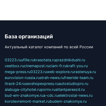
База организаций
Актуальный каталог компаний по всей России
03223.ru
ufille.ru
krasotata.ru
prazdnikdushi.ru
veetbox.ru
cinemapost.ru
ciam-fr.ru
kraft-you.ru
mega-press.ru
03223.ru
web-explore.ru
rastenuya.ru
eurovision-russia.ru
strah-news.ru
freeride-team.ru
itrack-24.ru
sexshopexpress.ru
autostudiopro.ru
alabuga-cityhotel.ru
pornv.ru
atlantpereezd.ru
bud-em-znakomye.ru
a-cdc.ru
elektrostal-news.ru
korolevremont-market.ru
budem-znakomye.ru