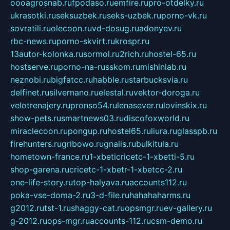
oooagrosnab.ru
fpodaso.ru
emfire.ru
pro-otdelky.ru
ukrasotki.ru
seksuzbek.ru
seks-uzbek.ru
porno-vk.ru
sovratili.ru
olecoon.ru
vd-dosug.ru
adonyev.ru
rbc-news.ru
porno-skvirt.ru
krospr.ru
13autor-kolonka.ru
sormol.ru
2rich.ru
hostel-65.ru
hostserve.ru
porno-na-russkom.ru
mishinlab.ru
neznobi.ru
bigfatcc.ru
habble.ru
starbucksvia.ru
delfinet.ru
silvernano.ru
elestal.ru
vektor-doroga.ru
velotrenajery.ru
pronso54.ru
lenasever.ru
lovinskix.ru
show-pets.ru
smartnews03.ru
discofoxworld.ru
miraclecoon.ru
pongup.ru
hostel65.ru
liura.ru
glasspb.ru
firehunters.ru
gribowo.ru
gnalis.ru
bulkitula.ru
hometown-france.ru
1-xbeticricetc-1-xbetti-5.ru
shop-garena.ru
cricetc-1-xbetr-1-xbetcc-2.ru
one-life-story.ru
top-halyava.ru
accounts112.ru
poka-vse-doma-2.ru
3-d-file.ru
hahahaharms.ru
g2012.ru
tst-1.ru
shaggy-cat.ru
opsmgr.ru
ev-gallery.ru
g-2012.ru
ops-mgr.ru
accounts-112.ru
csm-demo.ru