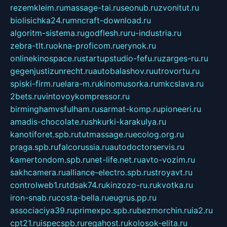
rezemkleim.ru
massage-tai.ru
seonub.ru
zvonitut.ru
biolisichka24.ru
mncraft-download.ru
algoritm-sistema.ru
godflesh.ru
ru-industria.ru
zebra-tlt.ru
okna-proficom.ru
erynok.ru
onlinekinospace.ru
startupstudio-fefu.ru
zarges-ru.ru
gegenjustizunrecht.ru
autobalashov.ru
utrovortu.ru
spiski-firm.ru
elara-m.ru
kinomusorka.ru
mkcslava.ru
2bets.ru
vintovoykompressor.ru
birminghamvsfulham.ru
sarmat-komp.ru
pioneeri.ru
amadis-chocolate.ru
shkurki-karakulya.ru
kanotiforet.spb.ru
tutmassage.ru
ecolog.org.ru
praga.spb.ru
falcorussia.ru
autodoctorservis.ru
kamertondom.spb.ru
net-life.net.ru
avto-vozim.ru
sakhcamera.ru
alliance-electro.spb.ru
stroyavt.ru
controlweb1.ru
tdsak74.ru
kinzozo-ru.ru
kvotka.ru
iron-snab.ru
costa-bella.ru
eugrus.pp.ru
associaciya39.ru
primexpo.spb.ru
bezmorchin.ru
ia2.ru
cpt21.ru
ispecspb.ru
regahost.ru
kolosok-elita.ru