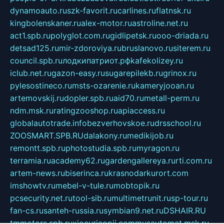
dynamoauto.ru
szk-favorit.ru
carlines.ru
flatnsk.ru
kingbolenskaner.ru
alex-motor.ru
astroline.net.ru
act1.spb.ru
polyglot.com.ru
gidlipetsk.ru
ooo-driada.ru
detsad125.ru
mir-zdoroviya.ru
bruslanovo.ru
siterem.ru
council.spb.ru
лодкипатриот.рф
kafekolizey.ru
iclub.net.ru
gazon-easy.ru
sugarepilekb.ru
grinox.ru
pylesostineco.ru
msts-ozarenie.ru
kameryjooan.ru
artemovskij.ru
dopler.spb.ru
aid70.ru
metall-perm.ru
ndm.msk.ru
ratingzooshop.ru
apiaccess.ru
globalautotrade.info
bezverhovskoe.ru
drsschool.ru
ZOOSMART.SPB.RU
dalakony.ru
medikijob.ru
remontt.spb.ru
photostudia.spb.ru
myragon.ru
terramia.ru
academy62.ru
gardengallereya.ru
rti.com.ru
artem-news.ru
biserinca.ru
krasnodarkurort.com
imshowtv.ru
mebel-v-tule.ru
mobtopik.ru
pcsecurity.net.ru
tool-sib.ru
multimetrunit.ru
sp-tour.ru
fan-cs.ru
santeh-russia.ru
symbian9.net.ru
DSHAIR.RU
tmmotors.spb.ru
xjocuricopii.com
musavtomat.msk.ru