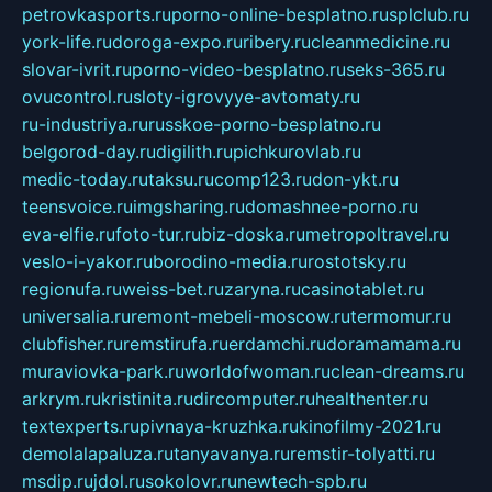
petrovkasports.ru
porno-online-besplatno.ru
splclub.ru
york-life.ru
doroga-expo.ru
ribery.ru
cleanmedicine.ru
slovar-ivrit.ru
porno-video-besplatno.ru
seks-365.ru
ovucontrol.ru
sloty-igrovyye-avtomaty.ru
ru-industriya.ru
russkoe-porno-besplatno.ru
belgorod-day.ru
digilith.ru
pichkurovlab.ru
medic-today.ru
taksu.ru
comp123.ru
don-ykt.ru
teensvoice.ru
imgsharing.ru
domashnee-porno.ru
eva-elfie.ru
foto-tur.ru
biz-doska.ru
metropoltravel.ru
veslo-i-yakor.ru
borodino-media.ru
rostotsky.ru
regionufa.ru
weiss-bet.ru
zaryna.ru
casinotablet.ru
universalia.ru
remont-mebeli-moscow.ru
termomur.ru
clubfisher.ru
remstirufa.ru
erdamchi.ru
doramamama.ru
muraviovka-park.ru
worldofwoman.ru
clean-dreams.ru
arkrym.ru
kristinita.ru
dircomputer.ru
healthenter.ru
textexperts.ru
pivnaya-kruzhka.ru
kinofilmy-2021.ru
demolalapaluza.ru
tanyavanya.ru
remstir-tolyatti.ru
msdip.ru
jdol.ru
sokolovr.ru
newtech-spb.ru