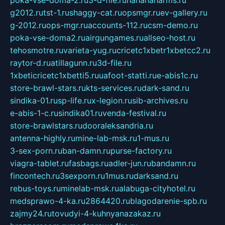
poka-vse-doma-2.ru
3-d-file.ru
hahahaharms.ru
g2012.ru
tst-1.ru
shaggy-cat.ru
opsmgr.ru
ev-gallery.ru
g-2012.ru
ops-mgr.ru
accounts-112.ru
csm-demo.ru
poka-vse-doma2.ru
airgungames.ru
allseo-host.ru
tehosmotre.ru
varieta-yug.ru
cricetc1xbetr1xbetcc2.ru
raytor-d.ru
atillagunn.ru
3d-file.ru
1xbeticricetc1xbetti5.ru
uafoot-statti.ru
e-abis1c.ru
store-brawl-stars.ru
kts-services.ru
dark-sand.ru
sindika-01.ru
sp-life.ru
x-legion.ru
sib-archives.ru
e-abis-1-c.ru
sindika01.ru
venda-festival.ru
store-brawlstars.ru
dooraleksandria.ru
antenna-highly.ru
mine-lab-msk.ru
1-mus.ru
3-sex-porn.ru
ban-damn.ru
purse-factory.ru
viagra-tablet.ru
fasbags.ru
adler-jun.ru
bandamn.ru
fincontech.ru
3sexporn.ru
1mus.ru
darksand.ru
rebus-toys.ru
minelab-msk.ru
alabuga-cityhotel.ru
medsprawo-4-ka.ru
2864420.ru
blagodarenie-spb.ru
zajmy24.ru
tovudyi-4-kuhnyanazakaz.ru