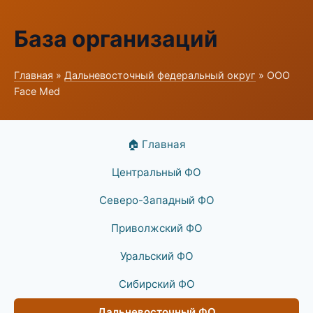
База организаций
Главная
»
Дальневосточный федеральный округ
» ООО
Face Med
🏠 Главная
Центральный ФО
Северо-Западный ФО
Приволжский ФО
Уральский ФО
Сибирский ФО
Дальневосточный ФО