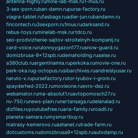
antenna-highly.ru
mine-lab-msk.ru
1-mus.ru
3-sex-porn.ru
ban-damn.ru
purse-factory.ru
viagra-tablet.ru
fasbags.ru
adler-jun.ru
bandamn.ru
fincontech.ru
3sexporn.ru
1mus.ru
darksand.ru
rebus-toys.ru
minelab-msk.ru
rtdco.ru
seo-prodvizhenie-sajtov-stroitelnyh-kompanij.ru
card-voice.ru
rulonnyygazon177.ru
snow-guard.ru
domizbrusa-9x12spb.ru
demaholding.ru
aalse.ru
a380club.ru
argentinamia.ru
perkoka.ru
movie-one.ru
perk-oka.ru
g-octopus.ru
sibarchives.ru
andreislyusar.ru
naruto-x.ru
pursefactory.ru
tor-lyubov-i-grom.ru
spayderhed-2022.ru
movieone.ru
evro-dez.ru
webamator.ru
ma-absolut1.ru
avtopomosch27.ru
nv-750.ru
news-plain.ru
nertansaga.ru
delanalad.ru
dizfiles.ru
youtubefree.ru
aria-family.ru
roadli.ru
planeta-samara.ru
mysmartbuy.ru
matrasy-kemerovo.ru
ashanet.ru
trade-farm.ru
dotcustoms.ru
domizbrusa9x12spb.ru
autodamp.ru