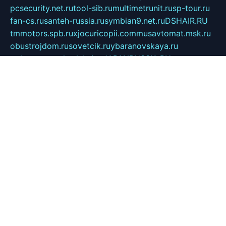
pcsecurity.net.ru
tool-sib.ru
multimetrunit.ru
sp-tour.ru
fan-cs.ru
santeh-russia.ru
symbian9.net.ru
DSHAIR.RU
tmmotors.spb.ru
xjocuricopii.com
musavtomat.msk.ru
obustrojdom.ru
sovetcik.ru
ybaranovskaya.ru
ppknews.ru
cult-alshei.ru
JAPANRUSSIA.RU
proekciyamebel.ru
imper-finans.ru
rim.org.ru
glamourai.ru
brassminus.ru
zabor-pro.ru
ftn.pp.ru
dorogoe58.ru
laimengpacker.ru
kuzova-zapchasti.ru
sageerp.ru
taxodrom.ru
dsrazvitie.ru
hardcity.net.ru
ratinghomegames.ru
topservice25.ru
gubernyan.ru
gtglasslined.ru
ii4.ru
tssport.spb.ru
andorra24.com
blackwallstreet.ru
oboimos.ru
optim-doors.com.ru
ikuch.ru
nycr.org.ru
npa21.ru
vremya-ch.spb.ru
desert000.ru
ivtorgi.ru
ifiori.ru
catalog-statei.ru
dcv.org.ru
spetsmaster174.ru
ipkameryhiseeu.ru
dum26.ru
ruspol.spb.ru
fr-opendp.ru
kam-solnyshko.ru
cheyenne-arapaho.ru
sevzapmetal.spb.ru
ted-lapidus.spb.ru
parasite-eliminator.ru