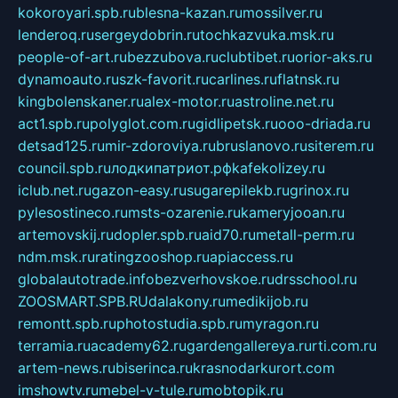
kokoroyari.spb.ru
blesna-kazan.ru
mossilver.ru
lenderoq.ru
sergeydobrin.ru
tochkazvuka.msk.ru
people-of-art.ru
bezzubova.ru
clubtibet.ru
orior-aks.ru
dynamoauto.ru
szk-favorit.ru
carlines.ru
flatnsk.ru
kingbolenskaner.ru
alex-motor.ru
astroline.net.ru
act1.spb.ru
polyglot.com.ru
gidlipetsk.ru
ooo-driada.ru
detsad125.ru
mir-zdoroviya.ru
bruslanovo.ru
siterem.ru
council.spb.ru
лодкипатриот.рф
kafekolizey.ru
iclub.net.ru
gazon-easy.ru
sugarepilekb.ru
grinox.ru
pylesostineco.ru
msts-ozarenie.ru
kameryjooan.ru
artemovskij.ru
dopler.spb.ru
aid70.ru
metall-perm.ru
ndm.msk.ru
ratingzooshop.ru
apiaccess.ru
globalautotrade.info
bezverhovskoe.ru
drsschool.ru
ZOOSMART.SPB.RU
dalakony.ru
medikijob.ru
remontt.spb.ru
photostudia.spb.ru
myragon.ru
terramia.ru
academy62.ru
gardengallereya.ru
rti.com.ru
artem-news.ru
biserinca.ru
krasnodarkurort.com
imshowtv.ru
mebel-v-tule.ru
mobtopik.ru