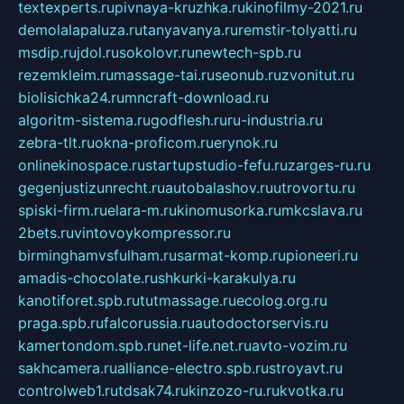
textexperts.ru
pivnaya-kruzhka.ru
kinofilmy-2021.ru
demolalapaluza.ru
tanyavanya.ru
remstir-tolyatti.ru
msdip.ru
jdol.ru
sokolovr.ru
newtech-spb.ru
rezemkleim.ru
massage-tai.ru
seonub.ru
zvonitut.ru
biolisichka24.ru
mncraft-download.ru
algoritm-sistema.ru
godflesh.ru
ru-industria.ru
zebra-tlt.ru
okna-proficom.ru
erynok.ru
onlinekinospace.ru
startupstudio-fefu.ru
zarges-ru.ru
gegenjustizunrecht.ru
autobalashov.ru
utrovortu.ru
spiski-firm.ru
elara-m.ru
kinomusorka.ru
mkcslava.ru
2bets.ru
vintovoykompressor.ru
birminghamvsfulham.ru
sarmat-komp.ru
pioneeri.ru
amadis-chocolate.ru
shkurki-karakulya.ru
kanotiforet.spb.ru
tutmassage.ru
ecolog.org.ru
praga.spb.ru
falcorussia.ru
autodoctorservis.ru
kamertondom.spb.ru
net-life.net.ru
avto-vozim.ru
sakhcamera.ru
alliance-electro.spb.ru
stroyavt.ru
controlweb1.ru
tdsak74.ru
kinzozo-ru.ru
kvotka.ru