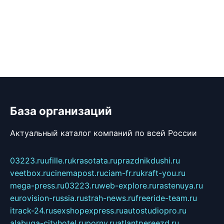
База организаций
Актуальный каталог компаний по всей России
03223.ru
ufille.ru
krasotata.ru
prazdnikdushi.ru
veetbox.ru
cinemapost.ru
ciam-fr.ru
kraft-you.ru
mega-press.ru
03223.ru
web-explore.ru
rastenuya.ru
eurovision-russia.ru
strah-news.ru
freeride-team.ru
itrack-24.ru
sexshopexpress.ru
autostudiopro.ru
alabuga-cityhotel.ru
pornv.ru
atlantpereezd.ru