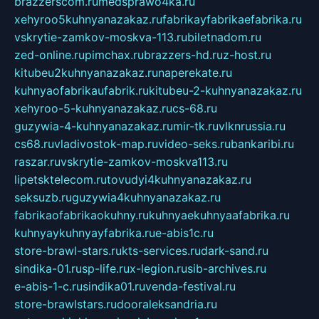
brazzerscom.ru
medsprawo4ka.ru
xehyroo5kuhnyanazakaz.ru
fabrikayfabrikaefabrika.ru
vskrytie-zamkov-moskva-113.ru
biletnadom.ru
zed-online.ru
pimchax.ru
brazzers-hd.ru
z-host.ru
kitubeu2kuhnyanazakaz.ru
naperekate.ru
kuhnyaofabrikaufabrik.ru
kitubeu-2-kuhnyanazakaz.ru
xehyroo-5-kuhnyanazakaz.ru
cs-68.ru
guzywia-4-kuhnyanazakaz.ru
mir-tk.ru
vlknrussia.ru
cs68.ru
vladivostok-map.ru
video-seks.ru
bankaribi.ru
raszar.ru
vskrytie-zamkov-moskva113.ru
lipetsktelecom.ru
tovudyi4kuhnyanazakaz.ru
seksuzb.ru
guzywia4kuhnyanazakaz.ru
fabrikaofabrikaokuhny.ru
kuhnyaekuhnyaafabrika.ru
kuhnyaykuhnyayfabrika.ru
e-abis1c.ru
store-brawl-stars.ru
kts-services.ru
dark-sand.ru
sindika-01.ru
sp-life.ru
x-legion.ru
sib-archives.ru
e-abis-1-c.ru
sindika01.ru
venda-festival.ru
store-brawlstars.ru
dooraleksandria.ru