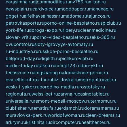
narasimha.ru
djcommodities.ru
nv750.ru
x-ton.ru
newsplain.ru
cardvoice.ru
modopaper.ru
manunae.ru
gbget.ru
alfeihavsalnassr.ru
madoma.ru
tajuncos.ru
petrovkasports.ru
porno-online-besplatno.ru
splclub.ru
york-life.ru
doroga-expo.ru
ribery.ru
cleanmedicine.ru
slovar-ivrit.ru
porno-video-besplatno.ru
seks-365.ru
ovucontrol.ru
sloty-igrovyye-avtomaty.ru
ru-industriya.ru
russkoe-porno-besplatno.ru
belgorod-day.ru
digilith.ru
pichkurovlab.ru
medic-today.ru
taksu.ru
comp123.ru
don-ykt.ru
teensvoice.ru
imgsharing.ru
domashnee-porno.ru
eva-elfie.ru
foto-tur.ru
biz-doska.ru
metropoltravel.ru
veslo-i-yakor.ru
borodino-media.ru
rostotsky.ru
regionufa.ru
weiss-bet.ru
zaryna.ru
casinotablet.ru
universalia.ru
remont-mebeli-moscow.ru
termomur.ru
clubfisher.ru
remstirufa.ru
erdamchi.ru
doramamama.ru
muraviovka-park.ru
worldofwoman.ru
clean-dreams.ru
arkrym.ru
kristinita.ru
dircomputer.ru
healthenter.ru