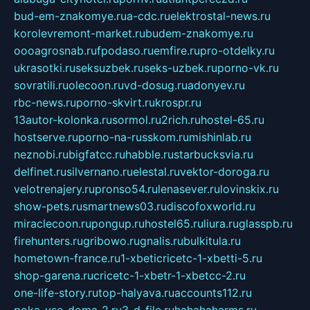
bud-em-znakomye.ru
a-cdc.ru
elektrostal-news.ru
korolevremont-market.ru
budem-znakomye.ru
oooagrosnab.ru
fpodaso.ru
emfire.ru
pro-otdelky.ru
ukrasotki.ru
seksuzbek.ru
seks-uzbek.ru
porno-vk.ru
sovratili.ru
olecoon.ru
vd-dosug.ru
adonyev.ru
rbc-news.ru
porno-skvirt.ru
krospr.ru
13autor-kolonka.ru
sormol.ru
2rich.ru
hostel-65.ru
hostserve.ru
porno-na-russkom.ru
mishinlab.ru
neznobi.ru
bigfatcc.ru
habble.ru
starbucksvia.ru
delfinet.ru
silvernano.ru
elestal.ru
vektor-doroga.ru
velotrenajery.ru
pronso54.ru
lenasever.ru
lovinskix.ru
show-pets.ru
smartnews03.ru
discofoxworld.ru
miraclecoon.ru
pongup.ru
hostel65.ru
liura.ru
glasspb.ru
firehunters.ru
gribowo.ru
gnalis.ru
bulkitula.ru
hometown-france.ru
1-xbeticricetc-1-xbetti-5.ru
shop-garena.ru
cricetc-1-xbetr-1-xbetcc-2.ru
one-life-story.ru
top-halyava.ru
accounts112.ru