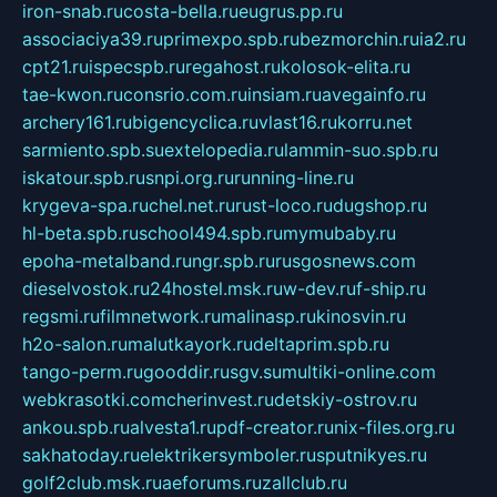
iron-snab.ru
costa-bella.ru
eugrus.pp.ru
associaciya39.ru
primexpo.spb.ru
bezmorchin.ru
ia2.ru
cpt21.ru
ispecspb.ru
regahost.ru
kolosok-elita.ru
tae-kwon.ru
consrio.com.ru
insiam.ru
avegainfo.ru
archery161.ru
bigencyclica.ru
vlast16.ru
korru.net
sarmiento.spb.su
extelopedia.ru
lammin-suo.spb.ru
iskatour.spb.ru
snpi.org.ru
running-line.ru
krygeva-spa.ru
chel.net.ru
rust-loco.ru
dugshop.ru
hl-beta.spb.ru
school494.spb.ru
mymubaby.ru
epoha-metalband.ru
ngr.spb.ru
rusgosnews.com
dieselvostok.ru
24hostel.msk.ru
w-dev.ru
f-ship.ru
regsmi.ru
filmnetwork.ru
malinasp.ru
kinosvin.ru
h2o-salon.ru
malutkayork.ru
deltaprim.spb.ru
tango-perm.ru
gooddir.ru
sgv.su
multiki-online.com
webkrasotki.com
cherinvest.ru
detskiy-ostrov.ru
ankou.spb.ru
alvesta1.ru
pdf-creator.ru
nix-files.org.ru
sakhatoday.ru
elektrikersymboler.ru
sputnikyes.ru
golf2club.msk.ru
aeforums.ru
zallclub.ru