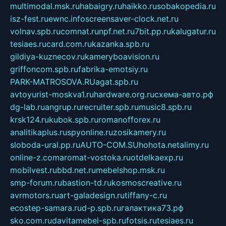
multimodal.msk.ru
habaigry.ru
haikko.ru
sobakopedia.ru
isz-fest.ru
ewnc.info
screensaver-clock.net.ru
volnav.spb.ru
comnat.ru
npf.net.ru
7bit.pp.ru
kalugatur.ru
tesiaes.ru
card.com.ru
kazanka.spb.ru
gildiya-kuznecov.ru
kameryboavision.ru
griffoncom.spb.ru
fabrika-emotsiy.ru
PARK-MATROSOVA.RU
agat.spb.ru
avtoyurist-moskva1.ru
hardware.org.ru
схема-авто.рф
dg-lab.ru
angrup.ru
recruiter.spb.ru
music8.spb.ru
krsk124.ru
kubok.spb.ru
romanofforex.ru
analitikaplus.ru
spyonline.ru
zosikamery.ru
sloboda-ural.pp.ru
AUTO-COM.SU
hohota.net
alimy.ru
online-z.com
aromat-vostoka.ru
otdelkaexp.ru
mobilvest.ru
bbd.net.ru
mebelshop.msk.ru
smp-forum.ru
bastion-td.ru
kosmoscreative.ru
avrmotors.ru
art-galadesign.ru
tiffany-c.ru
ecostep-samara.ru
d-p.spb.ru
галактика73.рф
sko.com.ru
davitamebel-spb.ru
fotsis.ru
tesiaes.ru