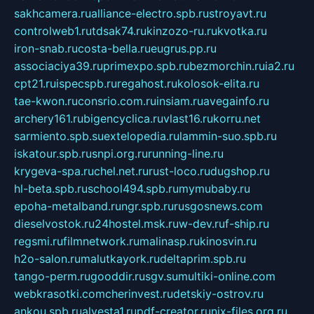
sakhcamera.ru
alliance-electro.spb.ru
stroyavt.ru
controlweb1.ru
tdsak74.ru
kinzozo-ru.ru
kvotka.ru
iron-snab.ru
costa-bella.ru
eugrus.pp.ru
associaciya39.ru
primexpo.spb.ru
bezmorchin.ru
ia2.ru
cpt21.ru
ispecspb.ru
regahost.ru
kolosok-elita.ru
tae-kwon.ru
consrio.com.ru
insiam.ru
avegainfo.ru
archery161.ru
bigencyclica.ru
vlast16.ru
korru.net
sarmiento.spb.su
extelopedia.ru
lammin-suo.spb.ru
iskatour.spb.ru
snpi.org.ru
running-line.ru
krygeva-spa.ru
chel.net.ru
rust-loco.ru
dugshop.ru
hl-beta.spb.ru
school494.spb.ru
mymubaby.ru
epoha-metalband.ru
ngr.spb.ru
rusgosnews.com
dieselvostok.ru
24hostel.msk.ru
w-dev.ru
f-ship.ru
regsmi.ru
filmnetwork.ru
malinasp.ru
kinosvin.ru
h2o-salon.ru
malutkayork.ru
deltaprim.spb.ru
tango-perm.ru
gooddir.ru
sgv.su
multiki-online.com
webkrasotki.com
cherinvest.ru
detskiy-ostrov.ru
ankou.spb.ru
alvesta1.ru
pdf-creator.ru
nix-files.org.ru