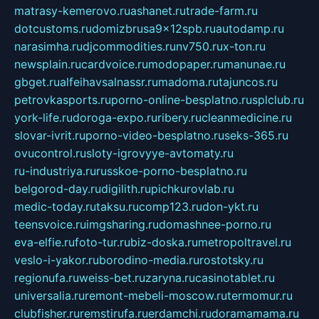
matrasy-kemerovo.ru
ashanet.ru
trade-farm.ru
dotcustoms.ru
domizbrusa9x12spb.ru
autodamp.ru
narasimha.ru
djcommodities.ru
nv750.ru
x-ton.ru
newsplain.ru
cardvoice.ru
modopaper.ru
manunae.ru
gbget.ru
alfeihavsalnassr.ru
madoma.ru
tajuncos.ru
petrovkasports.ru
porno-online-besplatno.ru
splclub.ru
york-life.ru
doroga-expo.ru
ribery.ru
cleanmedicine.ru
slovar-ivrit.ru
porno-video-besplatno.ru
seks-365.ru
ovucontrol.ru
sloty-igrovyye-avtomaty.ru
ru-industriya.ru
russkoe-porno-besplatno.ru
belgorod-day.ru
digilith.ru
pichkurovlab.ru
medic-today.ru
taksu.ru
comp123.ru
don-ykt.ru
teensvoice.ru
imgsharing.ru
domashnee-porno.ru
eva-elfie.ru
foto-tur.ru
biz-doska.ru
metropoltravel.ru
veslo-i-yakor.ru
borodino-media.ru
rostotsky.ru
regionufa.ru
weiss-bet.ru
zaryna.ru
casinotablet.ru
universalia.ru
remont-mebeli-moscow.ru
termomur.ru
clubfisher.ru
remstirufa.ru
erdamchi.ru
doramamama.ru