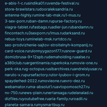
e-abis-1-c.ru
sindika01.ru
venda-festival.ru
store-brawlstars.ru
dooraleksandria.ru
antenna-highly.ru
mine-lab-msk.ru
1-mus.ru
3-sex-porn.ru
ban-damn.ru
purse-factory.ru
viagra-tablet.ru
fasbags.ru
adler-jun.ru
bandamn.ru
fincontech.ru
3sexporn.ru
1mus.ru
darksand.ru
rebus-toys.ru
minelab-msk.ru
rtdco.ru
seo-prodvizhenie-sajtov-stroitelnyh-kompanij.ru
card-voice.ru
rulonnyygazon177.ru
snow-guard.ru
domizbrusa-9x12spb.ru
demaholding.ru
aalse.ru
a380club.ru
argentinamia.ru
perkoka.ru
movie-one.ru
perk-oka.ru
g-octopus.ru
sibarchives.ru
andreislyusar.ru
naruto-x.ru
pursefactory.ru
tor-lyubov-i-grom.ru
spayderhed-2022.ru
movieone.ru
evro-dez.ru
webamator.ru
ma-absolut1.ru
avtopomosch27.ru
nv-750.ru
news-plain.ru
nertansaga.ru
delanalad.ru
dizfiles.ru
youtubefree.ru
aria-family.ru
roadli.ru
planeta-samara.ru
mysmartbuy.ru