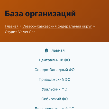
База организаций
Главная
»
Северо-Кавказский федеральный округ
»
Студия Velvet Spa
🏠 Главная
Центральный ФО
Северо-Западный ФО
Приволжский ФО
Уральский ФО
Сибирский ФО
Дальневосточный ФО