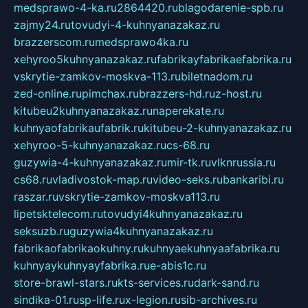
medsprawo-4-ka.ru
2864420.ru
blagodarenie-spb.ru
zajmy24.ru
tovudyi-4-kuhnyanazakaz.ru
brazzerscom.ru
medsprawo4ka.ru
xehyroo5kuhnyanazakaz.ru
fabrikayfabrikaefabrika.ru
vskrytie-zamkov-moskva-113.ru
biletnadom.ru
zed-online.ru
pimchax.ru
brazzers-hd.ru
z-host.ru
kitubeu2kuhnyanazakaz.ru
naperekate.ru
kuhnyaofabrikaufabrik.ru
kitubeu-2-kuhnyanazakaz.ru
xehyroo-5-kuhnyanazakaz.ru
cs-68.ru
guzywia-4-kuhnyanazakaz.ru
mir-tk.ru
vlknrussia.ru
cs68.ru
vladivostok-map.ru
video-seks.ru
bankaribi.ru
raszar.ru
vskrytie-zamkov-moskva113.ru
lipetsktelecom.ru
tovudyi4kuhnyanazakaz.ru
seksuzb.ru
guzywia4kuhnyanazakaz.ru
fabrikaofabrikaokuhny.ru
kuhnyaekuhnyaafabrika.ru
kuhnyaykuhnyayfabrika.ru
e-abis1c.ru
store-brawl-stars.ru
kts-services.ru
dark-sand.ru
sindika-01.ru
sp-life.ru
x-legion.ru
sib-archives.ru