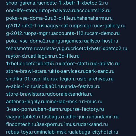
shop-garena.ru
cricetc-1-xbetr-1-xbetcc-2.ru
one-life-story.ru
top-halyava.ru
accounts112.ru
poka-vse-doma-2.ru
3-d-file.ru
hahahaharms.ru
g2012.ru
tst-1.ru
shaggy-cat.ru
opsmgr.ru
ev-gallery.ru
g-2012.ru
ops-mgr.ru
accounts-112.ru
csm-demo.ru
poka-vse-doma2.ru
airgungames.ru
allseo-host.ru
tehosmotre.ru
varieta-yug.ru
cricetc1xbetr1xbetcc2.ru
raytor-d.ru
atillagunn.ru
3d-file.ru
1xbeticricetc1xbetti5.ru
uafoot-statti.ru
e-abis1c.ru
store-brawl-stars.ru
kts-services.ru
dark-sand.ru
sindika-01.ru
sp-life.ru
x-legion.ru
sib-archives.ru
e-abis-1-c.ru
sindika01.ru
venda-festival.ru
store-brawlstars.ru
dooraleksandria.ru
antenna-highly.ru
mine-lab-msk.ru
1-mus.ru
3-sex-porn.ru
ban-damn.ru
purse-factory.ru
viagra-tablet.ru
fasbags.ru
adler-jun.ru
bandamn.ru
fincontech.ru
3sexporn.ru
1mus.ru
darksand.ru
rebus-toys.ru
minelab-msk.ru
alabuga-cityhotel.ru