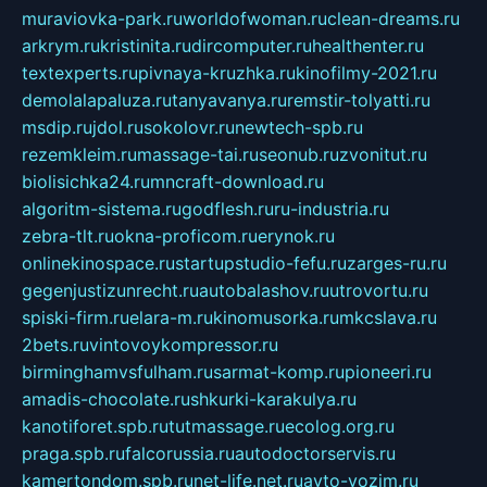
muraviovka-park.ru
worldofwoman.ru
clean-dreams.ru
arkrym.ru
kristinita.ru
dircomputer.ru
healthenter.ru
textexperts.ru
pivnaya-kruzhka.ru
kinofilmy-2021.ru
demolalapaluza.ru
tanyavanya.ru
remstir-tolyatti.ru
msdip.ru
jdol.ru
sokolovr.ru
newtech-spb.ru
rezemkleim.ru
massage-tai.ru
seonub.ru
zvonitut.ru
biolisichka24.ru
mncraft-download.ru
algoritm-sistema.ru
godflesh.ru
ru-industria.ru
zebra-tlt.ru
okna-proficom.ru
erynok.ru
onlinekinospace.ru
startupstudio-fefu.ru
zarges-ru.ru
gegenjustizunrecht.ru
autobalashov.ru
utrovortu.ru
spiski-firm.ru
elara-m.ru
kinomusorka.ru
mkcslava.ru
2bets.ru
vintovoykompressor.ru
birminghamvsfulham.ru
sarmat-komp.ru
pioneeri.ru
amadis-chocolate.ru
shkurki-karakulya.ru
kanotiforet.spb.ru
tutmassage.ru
ecolog.org.ru
praga.spb.ru
falcorussia.ru
autodoctorservis.ru
kamertondom.spb.ru
net-life.net.ru
avto-vozim.ru