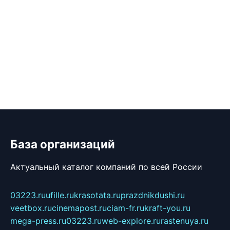
База организаций
Актуальный каталог компаний по всей России
03223.ru
ufille.ru
krasotata.ru
prazdnikdushi.ru
veetbox.ru
cinemapost.ru
ciam-fr.ru
kraft-you.ru
mega-press.ru
03223.ru
web-explore.ru
rastenuya.ru