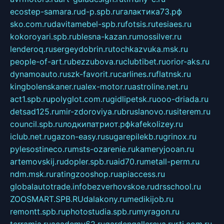
ecostep-samara.ru
d-p.spb.ru
галактика73.рф
sko.com.ru
davitamebel-spb.ru
fotsis.ru
tesiaes.ru
kokoroyari.spb.ru
blesna-kazan.ru
mossilver.ru
lenderoq.ru
sergeydobrin.ru
tochkazvuka.msk.ru
people-of-art.ru
bezzubova.ru
clubtibet.ru
orior-aks.ru
dynamoauto.ru
szk-favorit.ru
carlines.ru
flatnsk.ru
kingbolenskaner.ru
alex-motor.ru
astroline.net.ru
act1.spb.ru
polyglot.com.ru
gidlipetsk.ru
ooo-driada.ru
detsad125.ru
mir-zdoroviya.ru
bruslanovo.ru
siterem.ru
council.spb.ru
лодкипатриот.рф
kafekolizey.ru
iclub.net.ru
gazon-easy.ru
sugarepilekb.ru
grinox.ru
pylesostineco.ru
msts-ozarenie.ru
kameryjooan.ru
artemovskij.ru
dopler.spb.ru
aid70.ru
metall-perm.ru
ndm.msk.ru
ratingzooshop.ru
apiaccess.ru
globalautotrade.info
bezverhovskoe.ru
drsschool.ru
ZOOSMART.SPB.RU
dalakony.ru
medikijob.ru
remontt.spb.ru
photostudia.spb.ru
myragon.ru