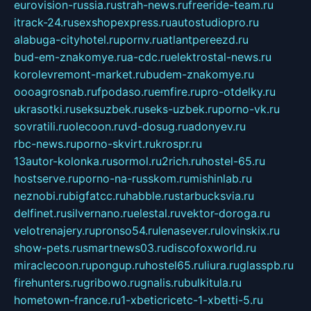
eurovision-russia.ru
strah-news.ru
freeride-team.ru
itrack-24.ru
sexshopexpress.ru
autostudiopro.ru
alabuga-cityhotel.ru
pornv.ru
atlantpereezd.ru
bud-em-znakomye.ru
a-cdc.ru
elektrostal-news.ru
korolevremont-market.ru
budem-znakomye.ru
oooagrosnab.ru
fpodaso.ru
emfire.ru
pro-otdelky.ru
ukrasotki.ru
seksuzbek.ru
seks-uzbek.ru
porno-vk.ru
sovratili.ru
olecoon.ru
vd-dosug.ru
adonyev.ru
rbc-news.ru
porno-skvirt.ru
krospr.ru
13autor-kolonka.ru
sormol.ru
2rich.ru
hostel-65.ru
hostserve.ru
porno-na-russkom.ru
mishinlab.ru
neznobi.ru
bigfatcc.ru
habble.ru
starbucksvia.ru
delfinet.ru
silvernano.ru
elestal.ru
vektor-doroga.ru
velotrenajery.ru
pronso54.ru
lenasever.ru
lovinskix.ru
show-pets.ru
smartnews03.ru
discofoxworld.ru
miraclecoon.ru
pongup.ru
hostel65.ru
liura.ru
glasspb.ru
firehunters.ru
gribowo.ru
gnalis.ru
bulkitula.ru
hometown-france.ru
1-xbeticricetc-1-xbetti-5.ru