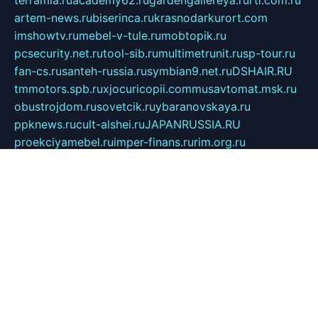
terramia.ru
academy62.ru
gardengallereya.ru
rti.com.ru
artem-news.ru
biserinca.ru
krasnodarkurort.com
imshowtv.ru
mebel-v-tule.ru
mobtopik.ru
pcsecurity.net.ru
tool-sib.ru
multimetrunit.ru
sp-tour.ru
fan-cs.ru
santeh-russia.ru
symbian9.net.ru
DSHAIR.RU
tmmotors.spb.ru
xjocuricopii.com
musavtomat.msk.ru
obustrojdom.ru
sovetcik.ru
ybaranovskaya.ru
ppknews.ru
cult-alshei.ru
JAPANRUSSIA.RU
proekciyamebel.ru
imper-finans.ru
rim.org.ru
glamourai.ru
brassminus.ru
zabor-pro.ru
ftn.pp.ru
dorogoe58.ru
laimengpacker.ru
kuzova-zapchasti.ru
sageerp.ru
taxodrom.ru
dsrazvitie.ru
hardcity.net.ru
ratinghomegames.ru
topservice25.ru
gubernyan.ru
gtglasslined.ru
ii4.ru
tssport.spb.ru
andorra24.com
blackwallstreet.ru
oboimos.ru
optim-doors.com.ru
ikuch.ru
nycr.org.ru
npa21.ru
vremya-ch.spb.ru
desert000.ru
ivtorgi.ru
ifiori.ru
catalog-statei.ru
dcv.org.ru
spetsmaster174.ru
ipkameryhiseeu.ru