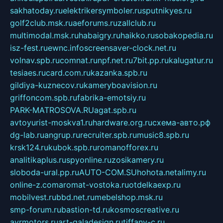
sakhatoday.ru
elektrikersymboler.ru
sputnikyes.ru
golf2club.msk.ru
aeforums.ru
zallclub.ru
multimodal.msk.ru
habaigry.ru
haikko.ru
sobakopedia.ru
isz-fest.ru
ewnc.info
screensaver-clock.net.ru
volnav.spb.ru
comnat.ru
npf.net.ru
7bit.pp.ru
kalugatur.ru
tesiaes.ru
card.com.ru
kazanka.spb.ru
gildiya-kuznecov.ru
kameryboavision.ru
griffoncom.spb.ru
fabrika-emotsiy.ru
PARK-MATROSOVA.RU
agat.spb.ru
avtoyurist-moskva1.ru
hardware.org.ru
схема-авто.рф
dg-lab.ru
angrup.ru
recruiter.spb.ru
music8.spb.ru
krsk124.ru
kubok.spb.ru
romanofforex.ru
analitikaplus.ru
spyonline.ru
zosikamery.ru
sloboda-ural.pp.ru
AUTO-COM.SU
hohota.net
alimy.ru
online-z.com
aromat-vostoka.ru
otdelkaexp.ru
mobilvest.ru
bbd.net.ru
mebelshop.msk.ru
smp-forum.ru
bastion-td.ru
kosmoscreative.ru
avrmotors.ru
art-galadesign.ru
tiffany-c.ru