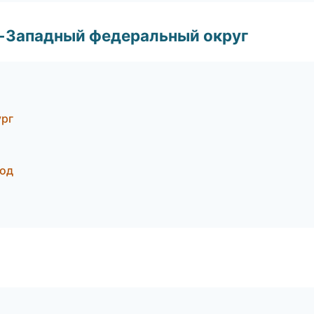
о-Западный федеральный округ
ург
род