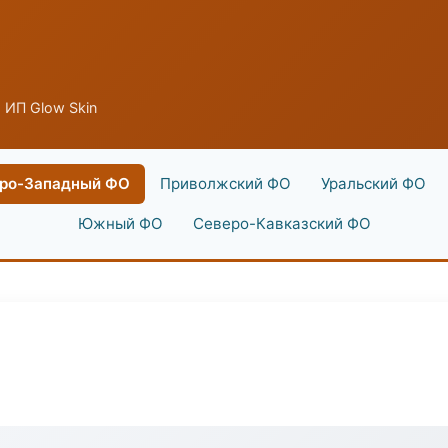
 ИП Glow Skin
ро-Западный ФО
Приволжский ФО
Уральский ФО
Южный ФО
Северо-Кавказский ФО