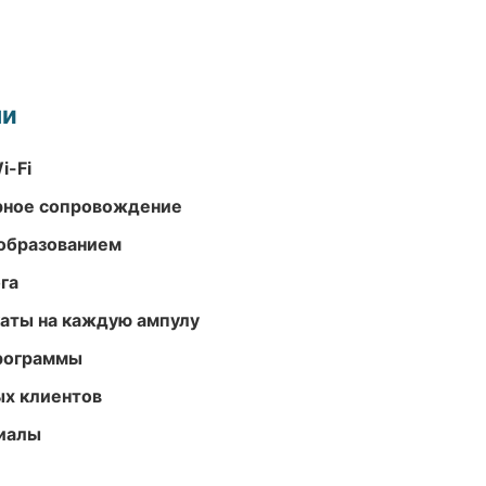
ми
i-Fi
урное сопровождение
образованием
га
аты на каждую ампулу
программы
ых клиентов
риалы