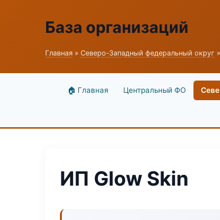
База организаций
Главная
»
Северо-Западный федеральный округ
»
🏠 Главная
Центральный ФО
Севе
ИП Glow Skin