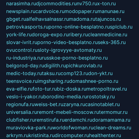
narasimha.ru
djcommodities.ru
nv750.ru
x-ton.ru
newsplain.ru
cardvoice.ru
modopaper.ru
manunae.ru
gbget.ru
alfeihavsalnassr.ru
madoma.ru
tajuncos.ru
petrovkasports.ru
porno-online-besplatno.ru
splclub.ru
york-life.ru
doroga-expo.ru
ribery.ru
cleanmedicine.ru
slovar-ivrit.ru
porno-video-besplatno.ru
seks-365.ru
ovucontrol.ru
sloty-igrovyye-avtomaty.ru
ru-industriya.ru
russkoe-porno-besplatno.ru
belgorod-day.ru
digilith.ru
pichkurovlab.ru
medic-today.ru
taksu.ru
comp123.ru
don-ykt.ru
teensvoice.ru
imgsharing.ru
domashnee-porno.ru
eva-elfie.ru
foto-tur.ru
biz-doska.ru
metropoltravel.ru
veslo-i-yakor.ru
borodino-media.ru
rostotsky.ru
regionufa.ru
weiss-bet.ru
zaryna.ru
casinotablet.ru
universalia.ru
remont-mebeli-moscow.ru
termomur.ru
clubfisher.ru
remstirufa.ru
erdamchi.ru
doramamama.ru
muraviovka-park.ru
worldofwoman.ru
clean-dreams.ru
arkrym.ru
kristinita.ru
dircomputer.ru
healthenter.ru