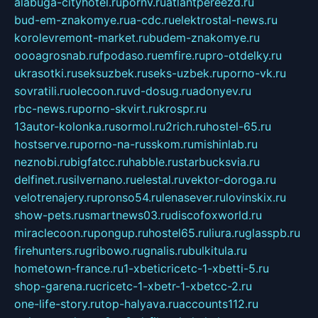
alabuga-cityhotel.ru
pornv.ru
atlantpereezd.ru
bud-em-znakomye.ru
a-cdc.ru
elektrostal-news.ru
korolevremont-market.ru
budem-znakomye.ru
oooagrosnab.ru
fpodaso.ru
emfire.ru
pro-otdelky.ru
ukrasotki.ru
seksuzbek.ru
seks-uzbek.ru
porno-vk.ru
sovratili.ru
olecoon.ru
vd-dosug.ru
adonyev.ru
rbc-news.ru
porno-skvirt.ru
krospr.ru
13autor-kolonka.ru
sormol.ru
2rich.ru
hostel-65.ru
hostserve.ru
porno-na-russkom.ru
mishinlab.ru
neznobi.ru
bigfatcc.ru
habble.ru
starbucksvia.ru
delfinet.ru
silvernano.ru
elestal.ru
vektor-doroga.ru
velotrenajery.ru
pronso54.ru
lenasever.ru
lovinskix.ru
show-pets.ru
smartnews03.ru
discofoxworld.ru
miraclecoon.ru
pongup.ru
hostel65.ru
liura.ru
glasspb.ru
firehunters.ru
gribowo.ru
gnalis.ru
bulkitula.ru
hometown-france.ru
1-xbeticricetc-1-xbetti-5.ru
shop-garena.ru
cricetc-1-xbetr-1-xbetcc-2.ru
one-life-story.ru
top-halyava.ru
accounts112.ru