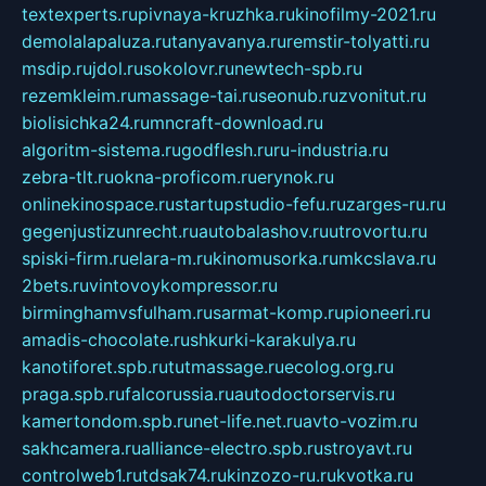
textexperts.ru
pivnaya-kruzhka.ru
kinofilmy-2021.ru
demolalapaluza.ru
tanyavanya.ru
remstir-tolyatti.ru
msdip.ru
jdol.ru
sokolovr.ru
newtech-spb.ru
rezemkleim.ru
massage-tai.ru
seonub.ru
zvonitut.ru
biolisichka24.ru
mncraft-download.ru
algoritm-sistema.ru
godflesh.ru
ru-industria.ru
zebra-tlt.ru
okna-proficom.ru
erynok.ru
onlinekinospace.ru
startupstudio-fefu.ru
zarges-ru.ru
gegenjustizunrecht.ru
autobalashov.ru
utrovortu.ru
spiski-firm.ru
elara-m.ru
kinomusorka.ru
mkcslava.ru
2bets.ru
vintovoykompressor.ru
birminghamvsfulham.ru
sarmat-komp.ru
pioneeri.ru
amadis-chocolate.ru
shkurki-karakulya.ru
kanotiforet.spb.ru
tutmassage.ru
ecolog.org.ru
praga.spb.ru
falcorussia.ru
autodoctorservis.ru
kamertondom.spb.ru
net-life.net.ru
avto-vozim.ru
sakhcamera.ru
alliance-electro.spb.ru
stroyavt.ru
controlweb1.ru
tdsak74.ru
kinzozo-ru.ru
kvotka.ru