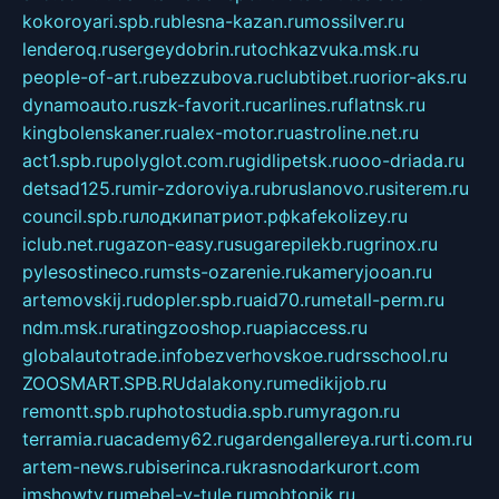
kokoroyari.spb.ru
blesna-kazan.ru
mossilver.ru
lenderoq.ru
sergeydobrin.ru
tochkazvuka.msk.ru
people-of-art.ru
bezzubova.ru
clubtibet.ru
orior-aks.ru
dynamoauto.ru
szk-favorit.ru
carlines.ru
flatnsk.ru
kingbolenskaner.ru
alex-motor.ru
astroline.net.ru
act1.spb.ru
polyglot.com.ru
gidlipetsk.ru
ooo-driada.ru
detsad125.ru
mir-zdoroviya.ru
bruslanovo.ru
siterem.ru
council.spb.ru
лодкипатриот.рф
kafekolizey.ru
iclub.net.ru
gazon-easy.ru
sugarepilekb.ru
grinox.ru
pylesostineco.ru
msts-ozarenie.ru
kameryjooan.ru
artemovskij.ru
dopler.spb.ru
aid70.ru
metall-perm.ru
ndm.msk.ru
ratingzooshop.ru
apiaccess.ru
globalautotrade.info
bezverhovskoe.ru
drsschool.ru
ZOOSMART.SPB.RU
dalakony.ru
medikijob.ru
remontt.spb.ru
photostudia.spb.ru
myragon.ru
terramia.ru
academy62.ru
gardengallereya.ru
rti.com.ru
artem-news.ru
biserinca.ru
krasnodarkurort.com
imshowtv.ru
mebel-v-tule.ru
mobtopik.ru