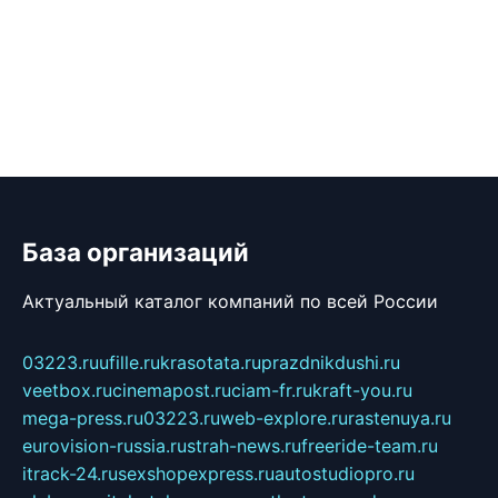
База организаций
Актуальный каталог компаний по всей России
03223.ru
ufille.ru
krasotata.ru
prazdnikdushi.ru
veetbox.ru
cinemapost.ru
ciam-fr.ru
kraft-you.ru
mega-press.ru
03223.ru
web-explore.ru
rastenuya.ru
eurovision-russia.ru
strah-news.ru
freeride-team.ru
itrack-24.ru
sexshopexpress.ru
autostudiopro.ru