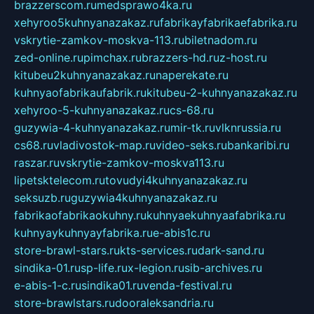
brazzerscom.ru
medsprawo4ka.ru
xehyroo5kuhnyanazakaz.ru
fabrikayfabrikaefabrika.ru
vskrytie-zamkov-moskva-113.ru
biletnadom.ru
zed-online.ru
pimchax.ru
brazzers-hd.ru
z-host.ru
kitubeu2kuhnyanazakaz.ru
naperekate.ru
kuhnyaofabrikaufabrik.ru
kitubeu-2-kuhnyanazakaz.ru
xehyroo-5-kuhnyanazakaz.ru
cs-68.ru
guzywia-4-kuhnyanazakaz.ru
mir-tk.ru
vlknrussia.ru
cs68.ru
vladivostok-map.ru
video-seks.ru
bankaribi.ru
raszar.ru
vskrytie-zamkov-moskva113.ru
lipetsktelecom.ru
tovudyi4kuhnyanazakaz.ru
seksuzb.ru
guzywia4kuhnyanazakaz.ru
fabrikaofabrikaokuhny.ru
kuhnyaekuhnyaafabrika.ru
kuhnyaykuhnyayfabrika.ru
e-abis1c.ru
store-brawl-stars.ru
kts-services.ru
dark-sand.ru
sindika-01.ru
sp-life.ru
x-legion.ru
sib-archives.ru
e-abis-1-c.ru
sindika01.ru
venda-festival.ru
store-brawlstars.ru
dooraleksandria.ru