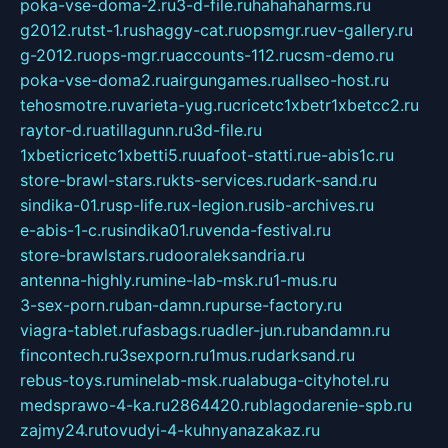
poka-vse-doma-2.ru
3-d-file.ru
hahahaharms.ru
g2012.ru
tst-1.ru
shaggy-cat.ru
opsmgr.ru
ev-gallery.ru
g-2012.ru
ops-mgr.ru
accounts-112.ru
csm-demo.ru
poka-vse-doma2.ru
airgungames.ru
allseo-host.ru
tehosmotre.ru
varieta-yug.ru
cricetc1xbetr1xbetcc2.ru
raytor-d.ru
atillagunn.ru
3d-file.ru
1xbeticricetc1xbetti5.ru
uafoot-statti.ru
e-abis1c.ru
store-brawl-stars.ru
kts-services.ru
dark-sand.ru
sindika-01.ru
sp-life.ru
x-legion.ru
sib-archives.ru
e-abis-1-c.ru
sindika01.ru
venda-festival.ru
store-brawlstars.ru
dooraleksandria.ru
antenna-highly.ru
mine-lab-msk.ru
1-mus.ru
3-sex-porn.ru
ban-damn.ru
purse-factory.ru
viagra-tablet.ru
fasbags.ru
adler-jun.ru
bandamn.ru
fincontech.ru
3sexporn.ru
1mus.ru
darksand.ru
rebus-toys.ru
minelab-msk.ru
alabuga-cityhotel.ru
medsprawo-4-ka.ru
2864420.ru
blagodarenie-spb.ru
zajmy24.ru
tovudyi-4-kuhnyanazakaz.ru