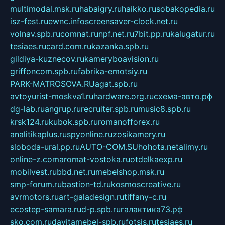
multimodal.msk.ru
habaigry.ru
haikko.ru
sobakopedia.ru
isz-fest.ru
ewnc.info
screensaver-clock.net.ru
volnav.spb.ru
comnat.ru
npf.net.ru
7bit.pp.ru
kalugatur.ru
tesiaes.ru
card.com.ru
kazanka.spb.ru
gildiya-kuznecov.ru
kameryboavision.ru
griffoncom.spb.ru
fabrika-emotsiy.ru
PARK-MATROSOVA.RU
agat.spb.ru
avtoyurist-moskva1.ru
hardware.org.ru
схема-авто.рф
dg-lab.ru
angrup.ru
recruiter.spb.ru
music8.spb.ru
krsk124.ru
kubok.spb.ru
romanofforex.ru
analitikaplus.ru
spyonline.ru
zosikamery.ru
sloboda-ural.pp.ru
AUTO-COM.SU
hohota.net
alimy.ru
online-z.com
aromat-vostoka.ru
otdelkaexp.ru
mobilvest.ru
bbd.net.ru
mebelshop.msk.ru
smp-forum.ru
bastion-td.ru
kosmoscreative.ru
avrmotors.ru
art-galadesign.ru
tiffany-c.ru
ecostep-samara.ru
d-p.spb.ru
галактика73.рф
sko.com.ru
davitamebel-spb.ru
fotsis.ru
tesiaes.ru