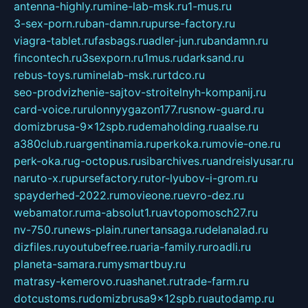
antenna-highly.ru
mine-lab-msk.ru
1-mus.ru
3-sex-porn.ru
ban-damn.ru
purse-factory.ru
viagra-tablet.ru
fasbags.ru
adler-jun.ru
bandamn.ru
fincontech.ru
3sexporn.ru
1mus.ru
darksand.ru
rebus-toys.ru
minelab-msk.ru
rtdco.ru
seo-prodvizhenie-sajtov-stroitelnyh-kompanij.ru
card-voice.ru
rulonnyygazon177.ru
snow-guard.ru
domizbrusa-9x12spb.ru
demaholding.ru
aalse.ru
a380club.ru
argentinamia.ru
perkoka.ru
movie-one.ru
perk-oka.ru
g-octopus.ru
sibarchives.ru
andreislyusar.ru
naruto-x.ru
pursefactory.ru
tor-lyubov-i-grom.ru
spayderhed-2022.ru
movieone.ru
evro-dez.ru
webamator.ru
ma-absolut1.ru
avtopomosch27.ru
nv-750.ru
news-plain.ru
nertansaga.ru
delanalad.ru
dizfiles.ru
youtubefree.ru
aria-family.ru
roadli.ru
planeta-samara.ru
mysmartbuy.ru
matrasy-kemerovo.ru
ashanet.ru
trade-farm.ru
dotcustoms.ru
domizbrusa9x12spb.ru
autodamp.ru