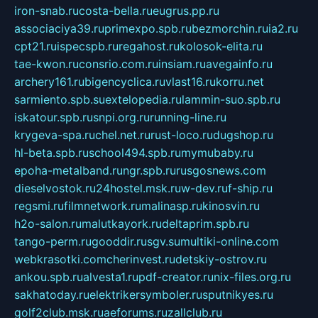
iron-snab.ru
costa-bella.ru
eugrus.pp.ru
associaciya39.ru
primexpo.spb.ru
bezmorchin.ru
ia2.ru
cpt21.ru
ispecspb.ru
regahost.ru
kolosok-elita.ru
tae-kwon.ru
consrio.com.ru
insiam.ru
avegainfo.ru
archery161.ru
bigencyclica.ru
vlast16.ru
korru.net
sarmiento.spb.su
extelopedia.ru
lammin-suo.spb.ru
iskatour.spb.ru
snpi.org.ru
running-line.ru
krygeva-spa.ru
chel.net.ru
rust-loco.ru
dugshop.ru
hl-beta.spb.ru
school494.spb.ru
mymubaby.ru
epoha-metalband.ru
ngr.spb.ru
rusgosnews.com
dieselvostok.ru
24hostel.msk.ru
w-dev.ru
f-ship.ru
regsmi.ru
filmnetwork.ru
malinasp.ru
kinosvin.ru
h2o-salon.ru
malutkayork.ru
deltaprim.spb.ru
tango-perm.ru
gooddir.ru
sgv.su
multiki-online.com
webkrasotki.com
cherinvest.ru
detskiy-ostrov.ru
ankou.spb.ru
alvesta1.ru
pdf-creator.ru
nix-files.org.ru
sakhatoday.ru
elektrikersymboler.ru
sputnikyes.ru
golf2club.msk.ru
aeforums.ru
zallclub.ru