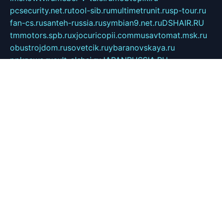
pcsecurity.net.ru
tool-sib.ru
multimetrunit.ru
sp-tour.ru
fan-cs.ru
santeh-russia.ru
symbian9.net.ru
DSHAIR.RU
tmmotors.spb.ru
xjocuricopii.com
musavtomat.msk.ru
obustrojdom.ru
sovetcik.ru
ybaranovskaya.ru
ppknews.ru
cult-alshei.ru
JAPANRUSSIA.RU
proekciyamebel.ru
imper-finans.ru
rim.org.ru
glamourai.ru
brassminus.ru
zabor-pro.ru
ftn.pp.ru
dorogoe58.ru
laimengpacker.ru
kuzova-zapchasti.ru
sageerp.ru
taxodrom.ru
dsrazvitie.ru
hardcity.net.ru
ratinghomegames.ru
topservice25.ru
gubernyan.ru
gtglasslined.ru
ii4.ru
tssport.spb.ru
andorra24.com
blackwallstreet.ru
oboimos.ru
optim-doors.com.ru
ikuch.ru
nycr.org.ru
npa21.ru
vremya-ch.spb.ru
desert000.ru
ivtorgi.ru
ifiori.ru
catalog-statei.ru
dcv.org.ru
spetsmaster174.ru
ipkameryhiseeu.ru
dum26.ru
ruspol.spb.ru
fr-opendp.ru
kam-solnyshko.ru
cheyenne-arapaho.ru
sevzapmetal.spb.ru
ted-lapidus.spb.ru
parasite-eliminator.ru