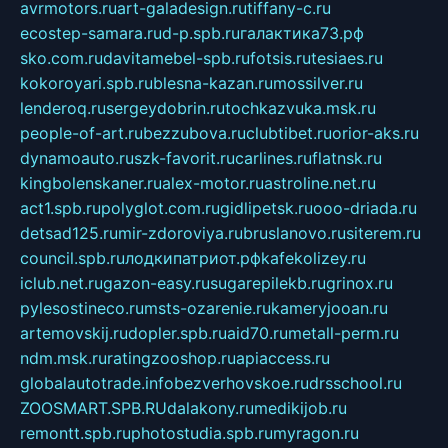
avrmotors.ru
art-galadesign.ru
tiffany-c.ru
ecostep-samara.ru
d-p.spb.ru
галактика73.рф
sko.com.ru
davitamebel-spb.ru
fotsis.ru
tesiaes.ru
kokoroyari.spb.ru
blesna-kazan.ru
mossilver.ru
lenderoq.ru
sergeydobrin.ru
tochkazvuka.msk.ru
people-of-art.ru
bezzubova.ru
clubtibet.ru
orior-aks.ru
dynamoauto.ru
szk-favorit.ru
carlines.ru
flatnsk.ru
kingbolenskaner.ru
alex-motor.ru
astroline.net.ru
act1.spb.ru
polyglot.com.ru
gidlipetsk.ru
ooo-driada.ru
detsad125.ru
mir-zdoroviya.ru
bruslanovo.ru
siterem.ru
council.spb.ru
лодкипатриот.рф
kafekolizey.ru
iclub.net.ru
gazon-easy.ru
sugarepilekb.ru
grinox.ru
pylesostineco.ru
msts-ozarenie.ru
kameryjooan.ru
artemovskij.ru
dopler.spb.ru
aid70.ru
metall-perm.ru
ndm.msk.ru
ratingzooshop.ru
apiaccess.ru
globalautotrade.info
bezverhovskoe.ru
drsschool.ru
ZOOSMART.SPB.RU
dalakony.ru
medikijob.ru
remontt.spb.ru
photostudia.spb.ru
myragon.ru