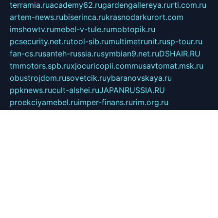
terramia.ru
academy62.ru
gardengallereya.ru
rti.com.ru
artem-news.ru
biserinca.ru
krasnodarkurort.com
imshowtv.ru
mebel-v-tule.ru
mobtopik.ru
pcsecurity.net.ru
tool-sib.ru
multimetrunit.ru
sp-tour.ru
fan-cs.ru
santeh-russia.ru
symbian9.net.ru
DSHAIR.RU
tmmotors.spb.ru
xjocuricopii.com
musavtomat.msk.ru
obustrojdom.ru
sovetcik.ru
ybaranovskaya.ru
ppknews.ru
cult-alshei.ru
JAPANRUSSIA.RU
proekciyamebel.ru
imper-finans.ru
rim.org.ru
glamourai.ru
brassminus.ru
zabor-pro.ru
ftn.pp.ru
dorogoe58.ru
laimengpacker.ru
kuzova-zapchasti.ru
sageerp.ru
taxodrom.ru
dsrazvitie.ru
hardcity.net.ru
ratinghomegames.ru
topservice25.ru
gubernyan.ru
gtglasslined.ru
ii4.ru
tssport.spb.ru
andorra24.com
blackwallstreet.ru
oboimos.ru
optim-doors.com.ru
ikuch.ru
nycr.org.ru
npa21.ru
vremya-ch.spb.ru
desert000.ru
ivtorgi.ru
ifiori.ru
catalog-statei.ru
dcv.org.ru
spetsmaster174.ru
ipkameryhiseeu.ru