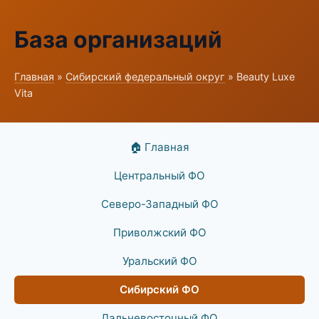
База организаций
Главная
»
Сибирский федеральный округ
» Beauty Luxe
Vita
🏠 Главная
Центральный ФО
Северо-Западный ФО
Приволжский ФО
Уральский ФО
Сибирский ФО
Дальневосточный ФО