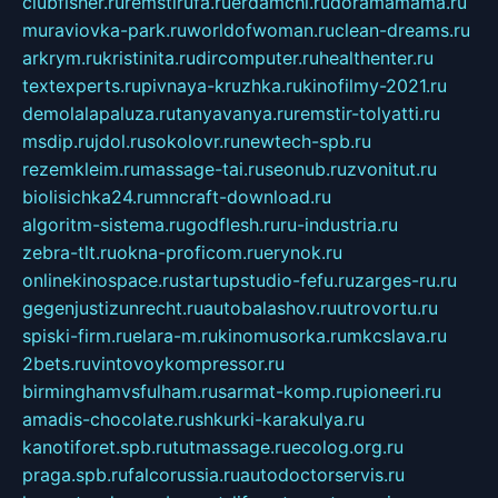
clubfisher.ru
remstirufa.ru
erdamchi.ru
doramamama.ru
muraviovka-park.ru
worldofwoman.ru
clean-dreams.ru
arkrym.ru
kristinita.ru
dircomputer.ru
healthenter.ru
textexperts.ru
pivnaya-kruzhka.ru
kinofilmy-2021.ru
demolalapaluza.ru
tanyavanya.ru
remstir-tolyatti.ru
msdip.ru
jdol.ru
sokolovr.ru
newtech-spb.ru
rezemkleim.ru
massage-tai.ru
seonub.ru
zvonitut.ru
biolisichka24.ru
mncraft-download.ru
algoritm-sistema.ru
godflesh.ru
ru-industria.ru
zebra-tlt.ru
okna-proficom.ru
erynok.ru
onlinekinospace.ru
startupstudio-fefu.ru
zarges-ru.ru
gegenjustizunrecht.ru
autobalashov.ru
utrovortu.ru
spiski-firm.ru
elara-m.ru
kinomusorka.ru
mkcslava.ru
2bets.ru
vintovoykompressor.ru
birminghamvsfulham.ru
sarmat-komp.ru
pioneeri.ru
amadis-chocolate.ru
shkurki-karakulya.ru
kanotiforet.spb.ru
tutmassage.ru
ecolog.org.ru
praga.spb.ru
falcorussia.ru
autodoctorservis.ru