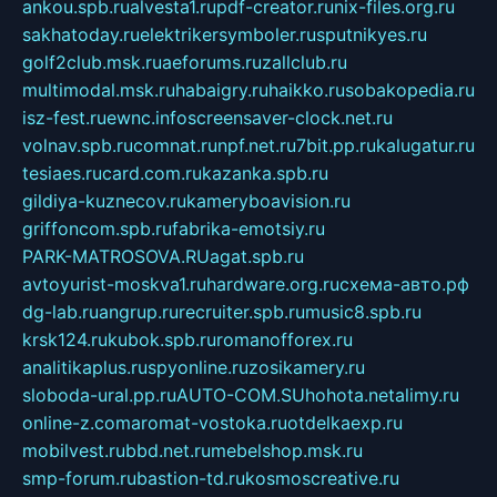
ankou.spb.ru
alvesta1.ru
pdf-creator.ru
nix-files.org.ru
sakhatoday.ru
elektrikersymboler.ru
sputnikyes.ru
golf2club.msk.ru
aeforums.ru
zallclub.ru
multimodal.msk.ru
habaigry.ru
haikko.ru
sobakopedia.ru
isz-fest.ru
ewnc.info
screensaver-clock.net.ru
volnav.spb.ru
comnat.ru
npf.net.ru
7bit.pp.ru
kalugatur.ru
tesiaes.ru
card.com.ru
kazanka.spb.ru
gildiya-kuznecov.ru
kameryboavision.ru
griffoncom.spb.ru
fabrika-emotsiy.ru
PARK-MATROSOVA.RU
agat.spb.ru
avtoyurist-moskva1.ru
hardware.org.ru
схема-авто.рф
dg-lab.ru
angrup.ru
recruiter.spb.ru
music8.spb.ru
krsk124.ru
kubok.spb.ru
romanofforex.ru
analitikaplus.ru
spyonline.ru
zosikamery.ru
sloboda-ural.pp.ru
AUTO-COM.SU
hohota.net
alimy.ru
online-z.com
aromat-vostoka.ru
otdelkaexp.ru
mobilvest.ru
bbd.net.ru
mebelshop.msk.ru
smp-forum.ru
bastion-td.ru
kosmoscreative.ru