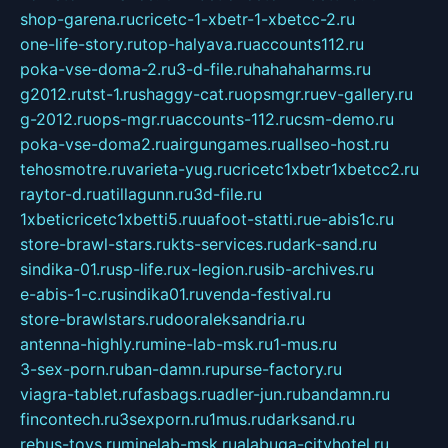
shop-garena.ru
cricetc-1-xbetr-1-xbetcc-2.ru
one-life-story.ru
top-halyava.ru
accounts112.ru
poka-vse-doma-2.ru
3-d-file.ru
hahahaharms.ru
g2012.ru
tst-1.ru
shaggy-cat.ru
opsmgr.ru
ev-gallery.ru
g-2012.ru
ops-mgr.ru
accounts-112.ru
csm-demo.ru
poka-vse-doma2.ru
airgungames.ru
allseo-host.ru
tehosmotre.ru
varieta-yug.ru
cricetc1xbetr1xbetcc2.ru
raytor-d.ru
atillagunn.ru
3d-file.ru
1xbeticricetc1xbetti5.ru
uafoot-statti.ru
e-abis1c.ru
store-brawl-stars.ru
kts-services.ru
dark-sand.ru
sindika-01.ru
sp-life.ru
x-legion.ru
sib-archives.ru
e-abis-1-c.ru
sindika01.ru
venda-festival.ru
store-brawlstars.ru
dooraleksandria.ru
antenna-highly.ru
mine-lab-msk.ru
1-mus.ru
3-sex-porn.ru
ban-damn.ru
purse-factory.ru
viagra-tablet.ru
fasbags.ru
adler-jun.ru
bandamn.ru
fincontech.ru
3sexporn.ru
1mus.ru
darksand.ru
rebus-toys.ru
minelab-msk.ru
alabuga-cityhotel.ru