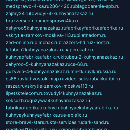
medsprawo-4-ka.ru
2864420.ru
blagodarenie-spb.ru
zajmy24.ru
tovudyi-4-kuhnyanazakaz.ru
brazzerscom.ru
medsprawo4ka.ru
xehyroo5kuhnyanazakaz.ru
fabrikayfabrikaefabrika.ru
vskrytie-zamkov-moskva-113.ru
biletnadom.ru
zed-online.ru
pimchax.ru
brazzers-hd.ru
z-host.ru
kitubeu2kuhnyanazakaz.ru
naperekate.ru
kuhnyaofabrikaufabrik.ru
kitubeu-2-kuhnyanazakaz.ru
xehyroo-5-kuhnyanazakaz.ru
cs-68.ru
guzywia-4-kuhnyanazakaz.ru
mir-tk.ru
vlknrussia.ru
cs68.ru
vladivostok-map.ru
video-seks.ru
bankaribi.ru
raszar.ru
vskrytie-zamkov-moskva113.ru
lipetsktelecom.ru
tovudyi4kuhnyanazakaz.ru
seksuzb.ru
guzywia4kuhnyanazakaz.ru
fabrikaofabrikaokuhny.ru
kuhnyaekuhnyaafabrika.ru
kuhnyaykuhnyayfabrika.ru
e-abis1c.ru
store-brawl-stars.ru
kts-services.ru
dark-sand.ru
sindika-01.ru
sp-life.ru
x-legion.ru
sib-archives.ru