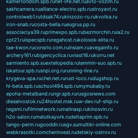
kamertondom.spb.ru
net-life.net.ru
avto-vozim.ru
sakhcamera.ru
alliance-electro.spb.ru
stroyavt.ru
controlweb1.ru
tdsak74.ru
kinzozo-ru.ru
kvotka.ru
iron-snab.ru
costa-bella.ru
eugrus.pp.ru
associaciya39.ru
primexpo.spb.ru
bezmorchin.ru
ia2.ru
cpt21.ru
ispecspb.ru
regahost.ru
kolosok-elita.ru
tae-kwon.ru
consrio.com.ru
insiam.ru
avegainfo.ru
archery161.ru
bigencyclica.ru
vlast16.ru
korru.net
sarmiento.spb.su
extelopedia.ru
lammin-suo.spb.ru
iskatour.spb.ru
snpi.org.ru
running-line.ru
krygeva-spa.ru
chel.net.ru
rust-loco.ru
dugshop.ru
hl-beta.spb.ru
school494.spb.ru
mymubaby.ru
epoha-metalband.ru
ngr.spb.ru
rusgosnews.com
dieselvostok.ru
24hostel.msk.ru
w-dev.ru
f-ship.ru
regsmi.ru
filmnetwork.ru
malinasp.ru
kinosvin.ru
h2o-salon.ru
malutkayork.ru
deltaprim.spb.ru
tango-perm.ru
gooddir.ru
sgv.su
multiki-online.com
webkrasotki.com
cherinvest.ru
detskiy-ostrov.ru