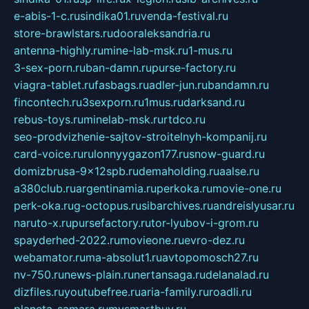
e-abis-1-c.ru
sindika01.ru
venda-festival.ru
store-brawlstars.ru
dooraleksandria.ru
antenna-highly.ru
mine-lab-msk.ru
1-mus.ru
3-sex-porn.ru
ban-damn.ru
purse-factory.ru
viagra-tablet.ru
fasbags.ru
adler-jun.ru
bandamn.ru
fincontech.ru
3sexporn.ru
1mus.ru
darksand.ru
rebus-toys.ru
minelab-msk.ru
rtdco.ru
seo-prodvizhenie-sajtov-stroitelnyh-kompanij.ru
card-voice.ru
rulonnyygazon177.ru
snow-guard.ru
domizbrusa-9x12spb.ru
demaholding.ru
aalse.ru
a380club.ru
argentinamia.ru
perkoka.ru
movie-one.ru
perk-oka.ru
g-octopus.ru
sibarchives.ru
andreislyusar.ru
naruto-x.ru
pursefactory.ru
tor-lyubov-i-grom.ru
spayderhed-2022.ru
movieone.ru
evro-dez.ru
webamator.ru
ma-absolut1.ru
avtopomosch27.ru
nv-750.ru
news-plain.ru
nertansaga.ru
delanalad.ru
dizfiles.ru
youtubefree.ru
aria-family.ru
roadli.ru