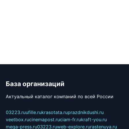
База организаций
Актуальный каталог компаний по всей России
03223.ru
ufille.ru
krasotata.ru
prazdnikdushi.ru
veetbox.ru
cinemapost.ru
ciam-fr.ru
kraft-you.ru
mega-press.ru
03223.ru
web-explore.ru
rastenuya.ru