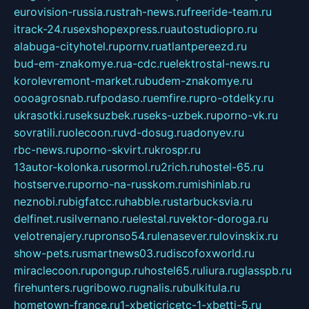
eurovision-russia.ru
strah-news.ru
freeride-team.ru
itrack-24.ru
sexshopexpress.ru
autostudiopro.ru
alabuga-cityhotel.ru
pornv.ru
atlantpereezd.ru
bud-em-znakomye.ru
a-cdc.ru
elektrostal-news.ru
korolevremont-market.ru
budem-znakomye.ru
oooagrosnab.ru
fpodaso.ru
emfire.ru
pro-otdelky.ru
ukrasotki.ru
seksuzbek.ru
seks-uzbek.ru
porno-vk.ru
sovratili.ru
olecoon.ru
vd-dosug.ru
adonyev.ru
rbc-news.ru
porno-skvirt.ru
krospr.ru
13autor-kolonka.ru
sormol.ru
2rich.ru
hostel-65.ru
hostserve.ru
porno-na-russkom.ru
mishinlab.ru
neznobi.ru
bigfatcc.ru
habble.ru
starbucksvia.ru
delfinet.ru
silvernano.ru
elestal.ru
vektor-doroga.ru
velotrenajery.ru
pronso54.ru
lenasever.ru
lovinskix.ru
show-pets.ru
smartnews03.ru
discofoxworld.ru
miraclecoon.ru
pongup.ru
hostel65.ru
liura.ru
glasspb.ru
firehunters.ru
gribowo.ru
gnalis.ru
bulkitula.ru
hometown-france.ru
1-xbeticricetc-1-xbetti-5.ru