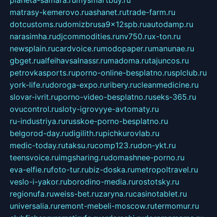
planeta-samara.ru
mysmartbuy.ru
matrasy-kemerovo.ru
ashanet.ru
trade-farm.ru
dotcustoms.ru
domizbrusa9x12spb.ru
autodamp.ru
narasimha.ru
djcommodities.ru
nv750.ru
x-ton.ru
newsplain.ru
cardvoice.ru
modopaper.ru
manunae.ru
gbget.ru
alfeihavsalnassr.ru
madoma.ru
tajuncos.ru
petrovkasports.ru
porno-online-besplatno.ru
splclub.ru
york-life.ru
doroga-expo.ru
ribery.ru
cleanmedicine.ru
slovar-ivrit.ru
porno-video-besplatno.ru
seks-365.ru
ovucontrol.ru
sloty-igrovyye-avtomaty.ru
ru-industriya.ru
russkoe-porno-besplatno.ru
belgorod-day.ru
digilith.ru
pichkurovlab.ru
medic-today.ru
taksu.ru
comp123.ru
don-ykt.ru
teensvoice.ru
imgsharing.ru
domashnee-porno.ru
eva-elfie.ru
foto-tur.ru
biz-doska.ru
metropoltravel.ru
veslo-i-yakor.ru
borodino-media.ru
rostotsky.ru
regionufa.ru
weiss-bet.ru
zaryna.ru
casinotablet.ru
universalia.ru
remont-mebeli-moscow.ru
termomur.ru