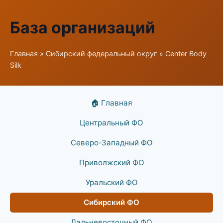
База организаций
Главная
»
Сибирский федеральный округ
» Center Body
Silk
🏠 Главная
Центральный ФО
Северо-Западный ФО
Приволжский ФО
Уральский ФО
Сибирский ФО
Дальневосточный ФО