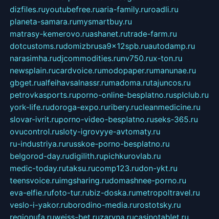
dizfiles.ru
youtubefree.ru
aria-family.ru
roadli.ru
planeta-samara.ru
mysmartbuy.ru
matrasy-kemerovo.ru
ashanet.ru
trade-farm.ru
dotcustoms.ru
domizbrusa9x12spb.ru
autodamp.ru
narasimha.ru
djcommodities.ru
nv750.ru
x-ton.ru
newsplain.ru
cardvoice.ru
modopaper.ru
manunae.ru
gbget.ru
alfeihavsalnassr.ru
madoma.ru
tajuncos.ru
petrovkasports.ru
porno-online-besplatno.ru
splclub.ru
york-life.ru
doroga-expo.ru
ribery.ru
cleanmedicine.ru
slovar-ivrit.ru
porno-video-besplatno.ru
seks-365.ru
ovucontrol.ru
sloty-igrovyye-avtomaty.ru
ru-industriya.ru
russkoe-porno-besplatno.ru
belgorod-day.ru
digilith.ru
pichkurovlab.ru
medic-today.ru
taksu.ru
comp123.ru
don-ykt.ru
teensvoice.ru
imgsharing.ru
domashnee-porno.ru
eva-elfie.ru
foto-tur.ru
biz-doska.ru
metropoltravel.ru
veslo-i-yakor.ru
borodino-media.ru
rostotsky.ru
regionufa.ru
weiss-bet.ru
zaryna.ru
casinotablet.ru