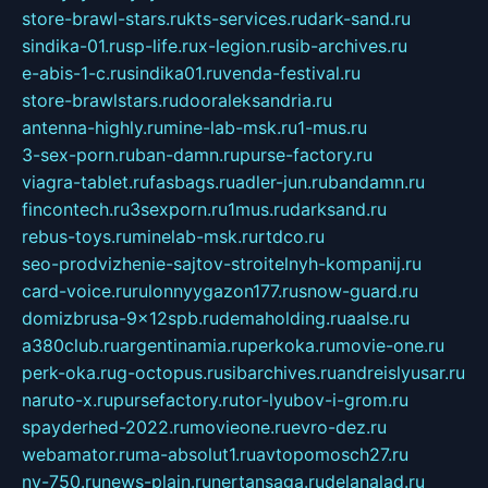
store-brawl-stars.ru
kts-services.ru
dark-sand.ru
sindika-01.ru
sp-life.ru
x-legion.ru
sib-archives.ru
e-abis-1-c.ru
sindika01.ru
venda-festival.ru
store-brawlstars.ru
dooraleksandria.ru
antenna-highly.ru
mine-lab-msk.ru
1-mus.ru
3-sex-porn.ru
ban-damn.ru
purse-factory.ru
viagra-tablet.ru
fasbags.ru
adler-jun.ru
bandamn.ru
fincontech.ru
3sexporn.ru
1mus.ru
darksand.ru
rebus-toys.ru
minelab-msk.ru
rtdco.ru
seo-prodvizhenie-sajtov-stroitelnyh-kompanij.ru
card-voice.ru
rulonnyygazon177.ru
snow-guard.ru
domizbrusa-9x12spb.ru
demaholding.ru
aalse.ru
a380club.ru
argentinamia.ru
perkoka.ru
movie-one.ru
perk-oka.ru
g-octopus.ru
sibarchives.ru
andreislyusar.ru
naruto-x.ru
pursefactory.ru
tor-lyubov-i-grom.ru
spayderhed-2022.ru
movieone.ru
evro-dez.ru
webamator.ru
ma-absolut1.ru
avtopomosch27.ru
nv-750.ru
news-plain.ru
nertansaga.ru
delanalad.ru