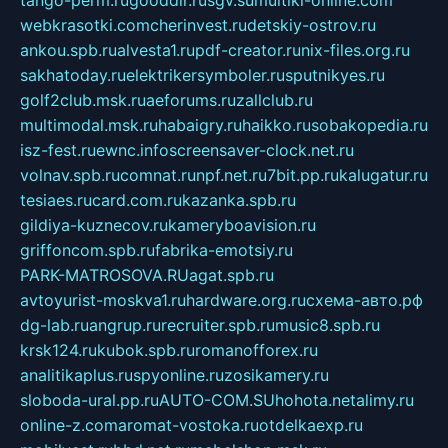
tango-perm.ru
gooddir.ru
sgv.su
multiki-online.com
webkrasotki.com
cherinvest.ru
detskiy-ostrov.ru
ankou.spb.ru
alvesta1.ru
pdf-creator.ru
nix-files.org.ru
sakhatoday.ru
elektrikersymboler.ru
sputnikyes.ru
golf2club.msk.ru
aeforums.ru
zallclub.ru
multimodal.msk.ru
habaigry.ru
haikko.ru
sobakopedia.ru
isz-fest.ru
ewnc.info
screensaver-clock.net.ru
volnav.spb.ru
comnat.ru
npf.net.ru
7bit.pp.ru
kalugatur.ru
tesiaes.ru
card.com.ru
kazanka.spb.ru
gildiya-kuznecov.ru
kameryboavision.ru
griffoncom.spb.ru
fabrika-emotsiy.ru
PARK-MATROSOVA.RU
agat.spb.ru
avtoyurist-moskva1.ru
hardware.org.ru
схема-авто.рф
dg-lab.ru
angrup.ru
recruiter.spb.ru
music8.spb.ru
krsk124.ru
kubok.spb.ru
romanofforex.ru
analitikaplus.ru
spyonline.ru
zosikamery.ru
sloboda-ural.pp.ru
AUTO-COM.SU
hohota.net
alimy.ru
online-z.com
aromat-vostoka.ru
otdelkaexp.ru