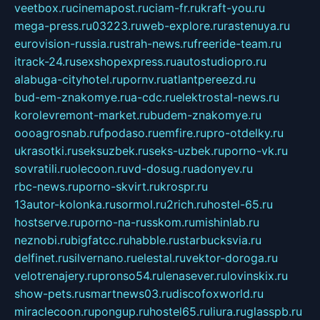
veetbox.ru
cinemapost.ru
ciam-fr.ru
kraft-you.ru
mega-press.ru
03223.ru
web-explore.ru
rastenuya.ru
eurovision-russia.ru
strah-news.ru
freeride-team.ru
itrack-24.ru
sexshopexpress.ru
autostudiopro.ru
alabuga-cityhotel.ru
pornv.ru
atlantpereezd.ru
bud-em-znakomye.ru
a-cdc.ru
elektrostal-news.ru
korolevremont-market.ru
budem-znakomye.ru
oooagrosnab.ru
fpodaso.ru
emfire.ru
pro-otdelky.ru
ukrasotki.ru
seksuzbek.ru
seks-uzbek.ru
porno-vk.ru
sovratili.ru
olecoon.ru
vd-dosug.ru
adonyev.ru
rbc-news.ru
porno-skvirt.ru
krospr.ru
13autor-kolonka.ru
sormol.ru
2rich.ru
hostel-65.ru
hostserve.ru
porno-na-russkom.ru
mishinlab.ru
neznobi.ru
bigfatcc.ru
habble.ru
starbucksvia.ru
delfinet.ru
silvernano.ru
elestal.ru
vektor-doroga.ru
velotrenajery.ru
pronso54.ru
lenasever.ru
lovinskix.ru
show-pets.ru
smartnews03.ru
discofoxworld.ru
miraclecoon.ru
pongup.ru
hostel65.ru
liura.ru
glasspb.ru