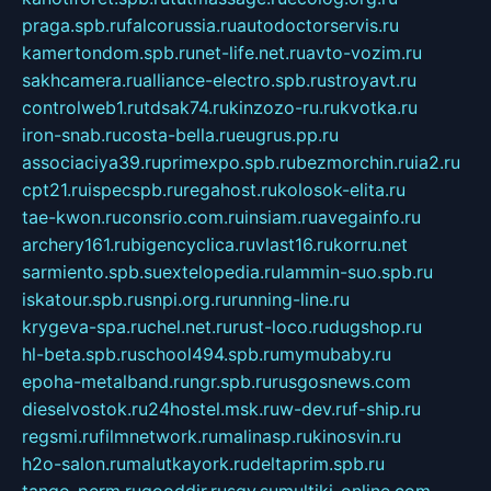
praga.spb.ru
falcorussia.ru
autodoctorservis.ru
kamertondom.spb.ru
net-life.net.ru
avto-vozim.ru
sakhcamera.ru
alliance-electro.spb.ru
stroyavt.ru
controlweb1.ru
tdsak74.ru
kinzozo-ru.ru
kvotka.ru
iron-snab.ru
costa-bella.ru
eugrus.pp.ru
associaciya39.ru
primexpo.spb.ru
bezmorchin.ru
ia2.ru
cpt21.ru
ispecspb.ru
regahost.ru
kolosok-elita.ru
tae-kwon.ru
consrio.com.ru
insiam.ru
avegainfo.ru
archery161.ru
bigencyclica.ru
vlast16.ru
korru.net
sarmiento.spb.su
extelopedia.ru
lammin-suo.spb.ru
iskatour.spb.ru
snpi.org.ru
running-line.ru
krygeva-spa.ru
chel.net.ru
rust-loco.ru
dugshop.ru
hl-beta.spb.ru
school494.spb.ru
mymubaby.ru
epoha-metalband.ru
ngr.spb.ru
rusgosnews.com
dieselvostok.ru
24hostel.msk.ru
w-dev.ru
f-ship.ru
regsmi.ru
filmnetwork.ru
malinasp.ru
kinosvin.ru
h2o-salon.ru
malutkayork.ru
deltaprim.spb.ru