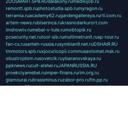
ZOOSMART.SPB.RU
dalakony.ru
medikijob.ru
remontt.spb.ru
photostudia.spb.ru
myragon.ru
terramia.ru
academy62.ru
gardengallereya.ru
rti.com.ru
artem-news.ru
biserinca.ru
krasnodarkurort.com
imshowtv.ru
mebel-v-tule.ru
mobtopik.ru
pcsecurity.net.ru
tool-sib.ru
multimetrunit.ru
sp-tour.ru
fan-cs.ru
santeh-russia.ru
symbian9.net.ru
DSHAIR.RU
tmmotors.spb.ru
xjocuricopii.com
musavtomat.msk.ru
obustrojdom.ru
sovetcik.ru
ybaranovskaya.ru
ppknews.ru
cult-alshei.ru
JAPANRUSSIA.RU
proekciyamebel.ru
imper-finans.ru
rim.org.ru
glamourai.ru
brassminus.ru
zabor-pro.ru
ftn.pp.ru
dorogoe58.ru
laimengpacker.ru
kuzova-zapchasti.ru
sageerp.ru
taxodrom.ru
dsrazvitie.ru
hardcity.net.ru
ratinghomegames.ru
topservice25.ru
gubernyan.ru
gtglasslined.ru
ii4.ru
tssport.spb.ru
andorra24.com
blackwallstreet.ru
oboimos.ru
optim-doors.com.ru
ikuch.ru
nycr.org.ru
npa21.ru
vremya-ch.spb.ru