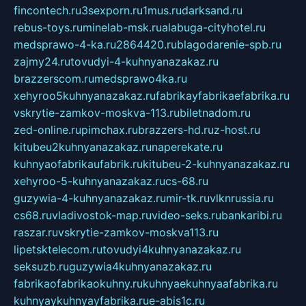
fincontech.ru
3sexporn.ru
1mus.ru
darksand.ru
rebus-toys.ru
minelab-msk.ru
alabuga-cityhotel.ru
medsprawo-4-ka.ru
2864420.ru
blagodarenie-spb.ru
zajmy24.ru
tovudyi-4-kuhnyanazakaz.ru
brazzerscom.ru
medsprawo4ka.ru
xehyroo5kuhnyanazakaz.ru
fabrikayfabrikaefabrika.ru
vskrytie-zamkov-moskva-113.ru
biletnadom.ru
zed-online.ru
pimchax.ru
brazzers-hd.ru
z-host.ru
kitubeu2kuhnyanazakaz.ru
naperekate.ru
kuhnyaofabrikaufabrik.ru
kitubeu-2-kuhnyanazakaz.ru
xehyroo-5-kuhnyanazakaz.ru
cs-68.ru
guzywia-4-kuhnyanazakaz.ru
mir-tk.ru
vlknrussia.ru
cs68.ru
vladivostok-map.ru
video-seks.ru
bankaribi.ru
raszar.ru
vskrytie-zamkov-moskva113.ru
lipetsktelecom.ru
tovudyi4kuhnyanazakaz.ru
seksuzb.ru
guzywia4kuhnyanazakaz.ru
fabrikaofabrikaokuhny.ru
kuhnyaekuhnyaafabrika.ru
kuhnyaykuhnyayfabrika.ru
e-abis1c.ru