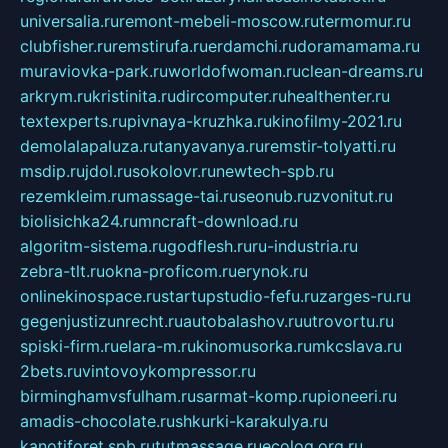
universalia.ru
remont-mebeli-moscow.ru
termomur.ru
clubfisher.ru
remstirufa.ru
erdamchi.ru
doramamama.ru
muraviovka-park.ru
worldofwoman.ru
clean-dreams.ru
arkrym.ru
kristinita.ru
dircomputer.ru
healthenter.ru
textexperts.ru
pivnaya-kruzhka.ru
kinofilmy-2021.ru
demolalapaluza.ru
tanyavanya.ru
remstir-tolyatti.ru
msdip.ru
jdol.ru
sokolovr.ru
newtech-spb.ru
rezemkleim.ru
massage-tai.ru
seonub.ru
zvonitut.ru
biolisichka24.ru
mncraft-download.ru
algoritm-sistema.ru
godflesh.ru
ru-industria.ru
zebra-tlt.ru
okna-proficom.ru
erynok.ru
onlinekinospace.ru
startupstudio-fefu.ru
zarges-ru.ru
gegenjustizunrecht.ru
autobalashov.ru
utrovortu.ru
spiski-firm.ru
elara-m.ru
kinomusorka.ru
mkcslava.ru
2bets.ru
vintovoykompressor.ru
birminghamvsfulham.ru
sarmat-komp.ru
pioneeri.ru
amadis-chocolate.ru
shkurki-karakulya.ru
kanotiforet.spb.ru
tutmassage.ru
ecolog.org.ru