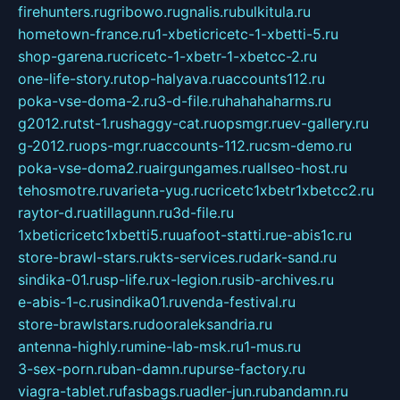
firehunters.ru
gribowo.ru
gnalis.ru
bulkitula.ru
hometown-france.ru
1-xbeticricetc-1-xbetti-5.ru
shop-garena.ru
cricetc-1-xbetr-1-xbetcc-2.ru
one-life-story.ru
top-halyava.ru
accounts112.ru
poka-vse-doma-2.ru
3-d-file.ru
hahahaharms.ru
g2012.ru
tst-1.ru
shaggy-cat.ru
opsmgr.ru
ev-gallery.ru
g-2012.ru
ops-mgr.ru
accounts-112.ru
csm-demo.ru
poka-vse-doma2.ru
airgungames.ru
allseo-host.ru
tehosmotre.ru
varieta-yug.ru
cricetc1xbetr1xbetcc2.ru
raytor-d.ru
atillagunn.ru
3d-file.ru
1xbeticricetc1xbetti5.ru
uafoot-statti.ru
e-abis1c.ru
store-brawl-stars.ru
kts-services.ru
dark-sand.ru
sindika-01.ru
sp-life.ru
x-legion.ru
sib-archives.ru
e-abis-1-c.ru
sindika01.ru
venda-festival.ru
store-brawlstars.ru
dooraleksandria.ru
antenna-highly.ru
mine-lab-msk.ru
1-mus.ru
3-sex-porn.ru
ban-damn.ru
purse-factory.ru
viagra-tablet.ru
fasbags.ru
adler-jun.ru
bandamn.ru