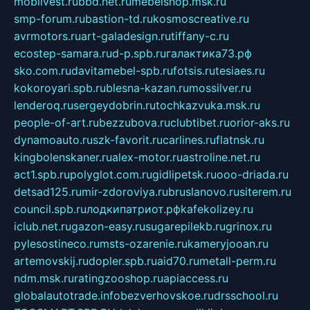
mobilvest.ru
bbd.net.ru
mebelshop.msk.ru
smp-forum.ru
bastion-td.ru
kosmoscreative.ru
avrmotors.ru
art-galadesign.ru
tiffany-c.ru
ecostep-samara.ru
d-p.spb.ru
галактика73.рф
sko.com.ru
davitamebel-spb.ru
fotsis.ru
tesiaes.ru
kokoroyari.spb.ru
blesna-kazan.ru
mossilver.ru
lenderoq.ru
sergeydobrin.ru
tochkazvuka.msk.ru
people-of-art.ru
bezzubova.ru
clubtibet.ru
orior-aks.ru
dynamoauto.ru
szk-favorit.ru
carlines.ru
flatnsk.ru
kingbolenskaner.ru
alex-motor.ru
astroline.net.ru
act1.spb.ru
polyglot.com.ru
gidlipetsk.ru
ooo-driada.ru
detsad125.ru
mir-zdoroviya.ru
bruslanovo.ru
siterem.ru
council.spb.ru
лодкипатриот.рф
kafekolizey.ru
iclub.net.ru
gazon-easy.ru
sugarepilekb.ru
grinox.ru
pylesostineco.ru
msts-ozarenie.ru
kameryjooan.ru
artemovskij.ru
dopler.spb.ru
aid70.ru
metall-perm.ru
ndm.msk.ru
ratingzooshop.ru
apiaccess.ru
globalautotrade.info
bezverhovskoe.ru
drsschool.ru