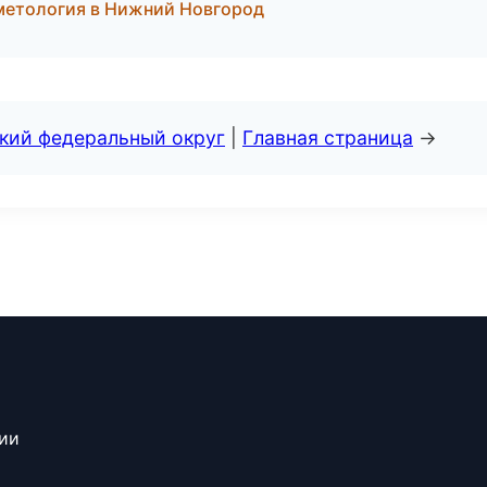
сметология в Нижний Новгород
ский федеральный округ
|
Главная страница
→
сии