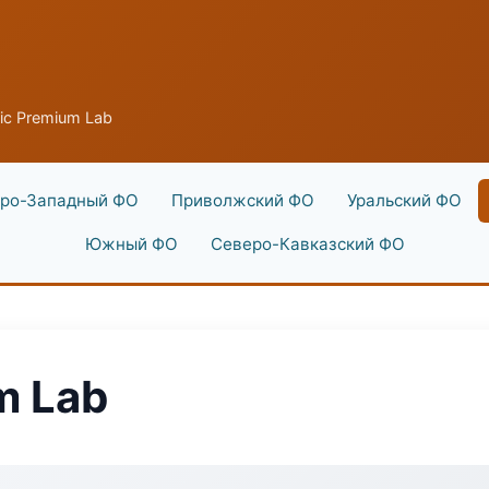
ic Premium Lab
ро-Западный ФО
Приволжский ФО
Уральский ФО
Южный ФО
Северо-Кавказский ФО
m Lab