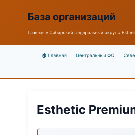
База организаций
Главная
»
Сибирский федеральный округ
» Esthet
🏠 Главная
Центральный ФО
Севе
Esthetic Premiu