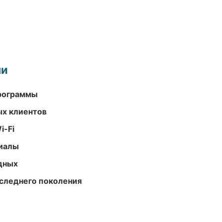
ми
программы
ых клиентов
i-Fi
риалы
одных
следнего поколения