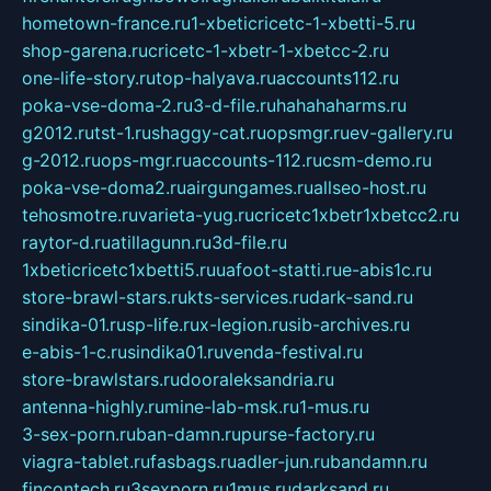
hometown-france.ru
1-xbeticricetc-1-xbetti-5.ru
shop-garena.ru
cricetc-1-xbetr-1-xbetcc-2.ru
one-life-story.ru
top-halyava.ru
accounts112.ru
poka-vse-doma-2.ru
3-d-file.ru
hahahaharms.ru
g2012.ru
tst-1.ru
shaggy-cat.ru
opsmgr.ru
ev-gallery.ru
g-2012.ru
ops-mgr.ru
accounts-112.ru
csm-demo.ru
poka-vse-doma2.ru
airgungames.ru
allseo-host.ru
tehosmotre.ru
varieta-yug.ru
cricetc1xbetr1xbetcc2.ru
raytor-d.ru
atillagunn.ru
3d-file.ru
1xbeticricetc1xbetti5.ru
uafoot-statti.ru
e-abis1c.ru
store-brawl-stars.ru
kts-services.ru
dark-sand.ru
sindika-01.ru
sp-life.ru
x-legion.ru
sib-archives.ru
e-abis-1-c.ru
sindika01.ru
venda-festival.ru
store-brawlstars.ru
dooraleksandria.ru
antenna-highly.ru
mine-lab-msk.ru
1-mus.ru
3-sex-porn.ru
ban-damn.ru
purse-factory.ru
viagra-tablet.ru
fasbags.ru
adler-jun.ru
bandamn.ru
fincontech.ru
3sexporn.ru
1mus.ru
darksand.ru