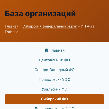
База организаций
Главная
»
Сибирский федеральный округ
» ИП Aura
Esthetic
🏠 Главная
Центральный ФО
Северо-Западный ФО
Приволжский ФО
Уральский ФО
Сибирский ФО
Дальневосточный ФО