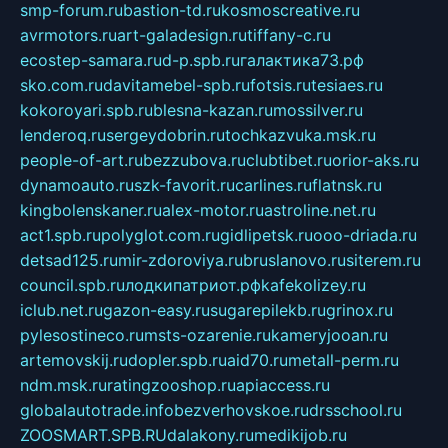
smp-forum.ru
bastion-td.ru
kosmoscreative.ru
avrmotors.ru
art-galadesign.ru
tiffany-c.ru
ecostep-samara.ru
d-p.spb.ru
галактика73.рф
sko.com.ru
davitamebel-spb.ru
fotsis.ru
tesiaes.ru
kokoroyari.spb.ru
blesna-kazan.ru
mossilver.ru
lenderoq.ru
sergeydobrin.ru
tochkazvuka.msk.ru
people-of-art.ru
bezzubova.ru
clubtibet.ru
orior-aks.ru
dynamoauto.ru
szk-favorit.ru
carlines.ru
flatnsk.ru
kingbolenskaner.ru
alex-motor.ru
astroline.net.ru
act1.spb.ru
polyglot.com.ru
gidlipetsk.ru
ooo-driada.ru
detsad125.ru
mir-zdoroviya.ru
bruslanovo.ru
siterem.ru
council.spb.ru
лодкипатриот.рф
kafekolizey.ru
iclub.net.ru
gazon-easy.ru
sugarepilekb.ru
grinox.ru
pylesostineco.ru
msts-ozarenie.ru
kameryjooan.ru
artemovskij.ru
dopler.spb.ru
aid70.ru
metall-perm.ru
ndm.msk.ru
ratingzooshop.ru
apiaccess.ru
globalautotrade.info
bezverhovskoe.ru
drsschool.ru
ZOOSMART.SPB.RU
dalakony.ru
medikijob.ru