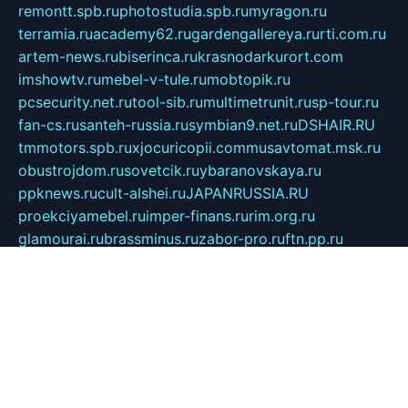
remontt.spb.ru
photostudia.spb.ru
myragon.ru
terramia.ru
academy62.ru
gardengallereya.ru
rti.com.ru
artem-news.ru
biserinca.ru
krasnodarkurort.com
imshowtv.ru
mebel-v-tule.ru
mobtopik.ru
pcsecurity.net.ru
tool-sib.ru
multimetrunit.ru
sp-tour.ru
fan-cs.ru
santeh-russia.ru
symbian9.net.ru
DSHAIR.RU
tmmotors.spb.ru
xjocuricopii.com
musavtomat.msk.ru
obustrojdom.ru
sovetcik.ru
ybaranovskaya.ru
ppknews.ru
cult-alshei.ru
JAPANRUSSIA.RU
proekciyamebel.ru
imper-finans.ru
rim.org.ru
glamourai.ru
brassminus.ru
zabor-pro.ru
ftn.pp.ru
dorogoe58.ru
laimengpacker.ru
kuzova-zapchasti.ru
sageerp.ru
taxodrom.ru
dsrazvitie.ru
hardcity.net.ru
ratinghomegames.ru
topservice25.ru
gubernyan.ru
gtglasslined.ru
ii4.ru
tssport.spb.ru
andorra24.com
blackwallstreet.ru
oboimos.ru
optim-doors.com.ru
ikuch.ru
nycr.org.ru
npa21.ru
vremya-ch.spb.ru
desert000.ru
ivtorgi.ru
ifiori.ru
catalog-statei.ru