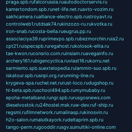
praga.spb.ru
falcorussia.ru
autodoctorservis.ru
kamertondom.spb.ru
net-life.net.ru
avto-vozim.ru
sakhcamera.ru
alliance-electro.spb.ru
stroyavt.ru
controlweb1.ru
tdsak74.ru
kinzozo-ru.ru
kvotka.ru
iron-snab.ru
costa-bella.ru
eugrus.pp.ru
associaciya39.ru
primexpo.spb.ru
bezmorchin.ru
ia2.ru
cpt21.ru
ispecspb.ru
regahost.ru
kolosok-elita.ru
tae-kwon.ru
consrio.com.ru
insiam.ru
avegainfo.ru
archery161.ru
bigencyclica.ru
vlast16.ru
korru.net
sarmiento.spb.su
extelopedia.ru
lammin-suo.spb.ru
iskatour.spb.ru
snpi.org.ru
running-line.ru
krygeva-spa.ru
chel.net.ru
rust-loco.ru
dugshop.ru
hl-beta.spb.ru
school494.spb.ru
mymubaby.ru
epoha-metalband.ru
ngr.spb.ru
rusgosnews.com
dieselvostok.ru
24hostel.msk.ru
w-dev.ru
f-ship.ru
regsmi.ru
filmnetwork.ru
malinasp.ru
kinosvin.ru
h2o-salon.ru
malutkayork.ru
deltaprim.spb.ru
tango-perm.ru
gooddir.ru
sgv.su
multiki-online.com