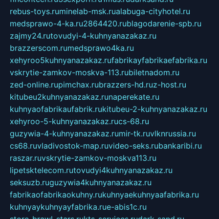
rebus-toys.ru
minelab-msk.ru
alabuga-cityhotel.ru
medsprawo-4-ka.ru
2864420.ru
blagodarenie-spb.ru
zajmy24.ru
tovudyi-4-kuhnyanazakaz.ru
brazzerscom.ru
medsprawo4ka.ru
xehyroo5kuhnyanazakaz.ru
fabrikayfabrikaefabrika.ru
vskrytie-zamkov-moskva-113.ru
biletnadom.ru
zed-online.ru
pimchax.ru
brazzers-hd.ru
z-host.ru
kitubeu2kuhnyanazakaz.ru
naperekate.ru
kuhnyaofabrikaufabrik.ru
kitubeu-2-kuhnyanazakaz.ru
xehyroo-5-kuhnyanazakaz.ru
cs-68.ru
guzywia-4-kuhnyanazakaz.ru
mir-tk.ru
vlknrussia.ru
cs68.ru
vladivostok-map.ru
video-seks.ru
bankaribi.ru
raszar.ru
vskrytie-zamkov-moskva113.ru
lipetsktelecom.ru
tovudyi4kuhnyanazakaz.ru
seksuzb.ru
guzywia4kuhnyanazakaz.ru
fabrikaofabrikaokuhny.ru
kuhnyaekuhnyaafabrika.ru
kuhnyaykuhnyayfabrika.ru
e-abis1c.ru