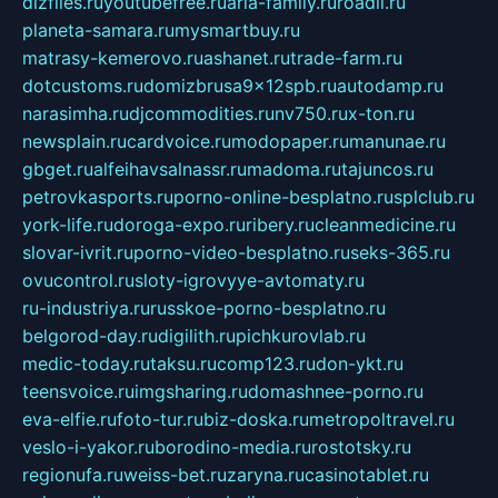
dizfiles.ru
youtubefree.ru
aria-family.ru
roadli.ru
planeta-samara.ru
mysmartbuy.ru
matrasy-kemerovo.ru
ashanet.ru
trade-farm.ru
dotcustoms.ru
domizbrusa9x12spb.ru
autodamp.ru
narasimha.ru
djcommodities.ru
nv750.ru
x-ton.ru
newsplain.ru
cardvoice.ru
modopaper.ru
manunae.ru
gbget.ru
alfeihavsalnassr.ru
madoma.ru
tajuncos.ru
petrovkasports.ru
porno-online-besplatno.ru
splclub.ru
york-life.ru
doroga-expo.ru
ribery.ru
cleanmedicine.ru
slovar-ivrit.ru
porno-video-besplatno.ru
seks-365.ru
ovucontrol.ru
sloty-igrovyye-avtomaty.ru
ru-industriya.ru
russkoe-porno-besplatno.ru
belgorod-day.ru
digilith.ru
pichkurovlab.ru
medic-today.ru
taksu.ru
comp123.ru
don-ykt.ru
teensvoice.ru
imgsharing.ru
domashnee-porno.ru
eva-elfie.ru
foto-tur.ru
biz-doska.ru
metropoltravel.ru
veslo-i-yakor.ru
borodino-media.ru
rostotsky.ru
regionufa.ru
weiss-bet.ru
zaryna.ru
casinotablet.ru