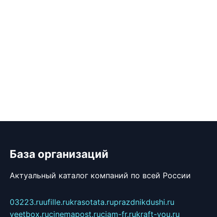
База организаций
Актуальный каталог компаний по всей России
03223.ru
ufille.ru
krasotata.ru
prazdnikdushi.ru
veetbox.ru
cinemapost.ru
ciam-fr.ru
kraft-you.ru