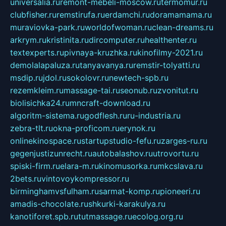
universalia.ru
remont-mebeli-moscow.ru
termomur.ru
clubfisher.ru
remstirufa.ru
erdamchi.ru
doramamama.ru
muraviovka-park.ru
worldofwoman.ru
clean-dreams.ru
arkrym.ru
kristinita.ru
dircomputer.ru
healthenter.ru
textexperts.ru
pivnaya-kruzhka.ru
kinofilmy-2021.ru
demolalapaluza.ru
tanyavanya.ru
remstir-tolyatti.ru
msdip.ru
jdol.ru
sokolovr.ru
newtech-spb.ru
rezemkleim.ru
massage-tai.ru
seonub.ru
zvonitut.ru
biolisichka24.ru
mncraft-download.ru
algoritm-sistema.ru
godflesh.ru
ru-industria.ru
zebra-tlt.ru
okna-proficom.ru
erynok.ru
onlinekinospace.ru
startupstudio-fefu.ru
zarges-ru.ru
gegenjustizunrecht.ru
autobalashov.ru
utrovortu.ru
spiski-firm.ru
elara-m.ru
kinomusorka.ru
mkcslava.ru
2bets.ru
vintovoykompressor.ru
birminghamvsfulham.ru
sarmat-komp.ru
pioneeri.ru
amadis-chocolate.ru
shkurki-karakulya.ru
kanotiforet.spb.ru
tutmassage.ru
ecolog.org.ru