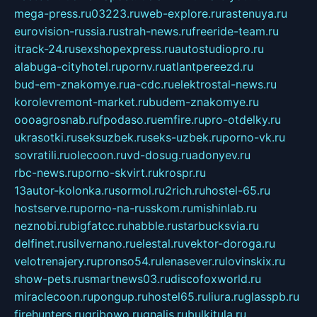
mega-press.ru
03223.ru
web-explore.ru
rastenuya.ru
eurovision-russia.ru
strah-news.ru
freeride-team.ru
itrack-24.ru
sexshopexpress.ru
autostudiopro.ru
alabuga-cityhotel.ru
pornv.ru
atlantpereezd.ru
bud-em-znakomye.ru
a-cdc.ru
elektrostal-news.ru
korolevremont-market.ru
budem-znakomye.ru
oooagrosnab.ru
fpodaso.ru
emfire.ru
pro-otdelky.ru
ukrasotki.ru
seksuzbek.ru
seks-uzbek.ru
porno-vk.ru
sovratili.ru
olecoon.ru
vd-dosug.ru
adonyev.ru
rbc-news.ru
porno-skvirt.ru
krospr.ru
13autor-kolonka.ru
sormol.ru
2rich.ru
hostel-65.ru
hostserve.ru
porno-na-russkom.ru
mishinlab.ru
neznobi.ru
bigfatcc.ru
habble.ru
starbucksvia.ru
delfinet.ru
silvernano.ru
elestal.ru
vektor-doroga.ru
velotrenajery.ru
pronso54.ru
lenasever.ru
lovinskix.ru
show-pets.ru
smartnews03.ru
discofoxworld.ru
miraclecoon.ru
pongup.ru
hostel65.ru
liura.ru
glasspb.ru
firehunters.ru
gribowo.ru
gnalis.ru
bulkitula.ru