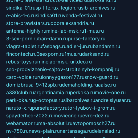
store-brawl-stars.ru
kts-services.ru
dark-sand.ru
sindika-01.ru
sp-life.ru
x-legion.ru
sib-archives.ru
e-abis-1-c.ru
sindika01.ru
venda-festival.ru
store-brawlstars.ru
dooraleksandria.ru
antenna-highly.ru
mine-lab-msk.ru
1-mus.ru
3-sex-porn.ru
ban-damn.ru
purse-factory.ru
viagra-tablet.ru
fasbags.ru
adler-jun.ru
bandamn.ru
fincontech.ru
3sexporn.ru
1mus.ru
darksand.ru
rebus-toys.ru
minelab-msk.ru
rtdco.ru
seo-prodvizhenie-sajtov-stroitelnyh-kompanij.ru
card-voice.ru
rulonnyygazon177.ru
snow-guard.ru
domizbrusa-9x12spb.ru
demaholding.ru
aalse.ru
a380club.ru
argentinamia.ru
perkoka.ru
movie-one.ru
perk-oka.ru
g-octopus.ru
sibarchives.ru
andreislyusar.ru
naruto-x.ru
pursefactory.ru
tor-lyubov-i-grom.ru
spayderhed-2022.ru
movieone.ru
evro-dez.ru
webamator.ru
ma-absolut1.ru
avtopomosch27.ru
nv-750.ru
news-plain.ru
nertansaga.ru
delanalad.ru