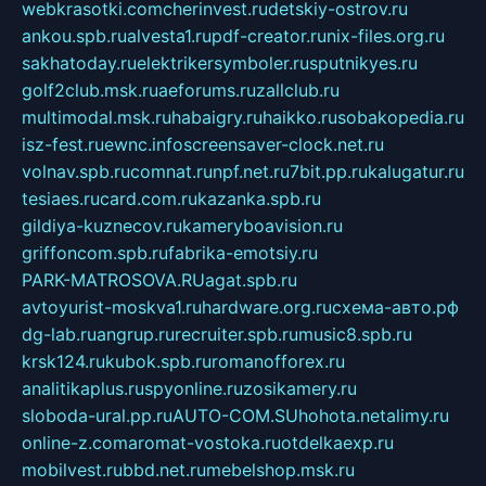
webkrasotki.com
cherinvest.ru
detskiy-ostrov.ru
ankou.spb.ru
alvesta1.ru
pdf-creator.ru
nix-files.org.ru
sakhatoday.ru
elektrikersymboler.ru
sputnikyes.ru
golf2club.msk.ru
aeforums.ru
zallclub.ru
multimodal.msk.ru
habaigry.ru
haikko.ru
sobakopedia.ru
isz-fest.ru
ewnc.info
screensaver-clock.net.ru
volnav.spb.ru
comnat.ru
npf.net.ru
7bit.pp.ru
kalugatur.ru
tesiaes.ru
card.com.ru
kazanka.spb.ru
gildiya-kuznecov.ru
kameryboavision.ru
griffoncom.spb.ru
fabrika-emotsiy.ru
PARK-MATROSOVA.RU
agat.spb.ru
avtoyurist-moskva1.ru
hardware.org.ru
схема-авто.рф
dg-lab.ru
angrup.ru
recruiter.spb.ru
music8.spb.ru
krsk124.ru
kubok.spb.ru
romanofforex.ru
analitikaplus.ru
spyonline.ru
zosikamery.ru
sloboda-ural.pp.ru
AUTO-COM.SU
hohota.net
alimy.ru
online-z.com
aromat-vostoka.ru
otdelkaexp.ru
mobilvest.ru
bbd.net.ru
mebelshop.msk.ru