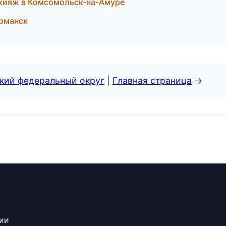
акияж в Комсомольск-на-Амуре
урманск
ский федеральный округ
|
Главная страница
→
сии