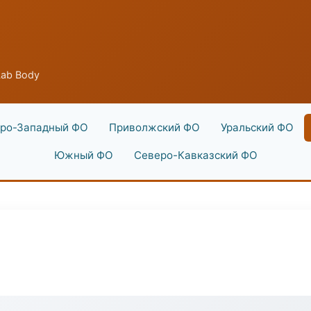
ab Body
ро-Западный ФО
Приволжский ФО
Уральский ФО
Южный ФО
Северо-Кавказский ФО