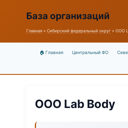
База организаций
Главная
»
Сибирский федеральный округ
» ООО L
🏠 Главная
Центральный ФО
Севе
ООО Lab Body