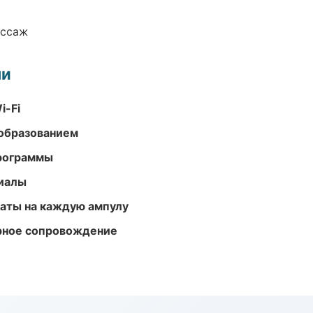
ассаж
ми
i-Fi
образованием
программы
риалы
аты на каждую ампулу
урное сопровождение