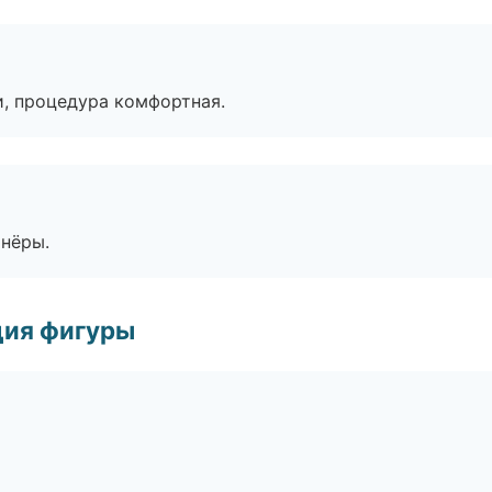
, процедура комфортная.
тнёры.
ция фигуры