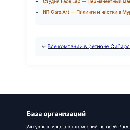
Студия Face Lab — Перманентный м
ИП Care Art — Пилинги и чистки в М
←
Все компании в регионе Сибир
База организаций
Актуальный каталог компаний по всей Рос