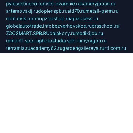
pylesostineco.ru
msts-ozarenie.ru
kameryjooan.ru
artemovskij.ru
dopler.spb.ru
aid70.ru
metall-perm.ru
ndm.msk.ru
ratingzooshop.ru
apiaccess.ru
globalautotrade.info
bezverhovskoe.ru
drsschool.ru
ZOOSMART.SPB.RU
dalakony.ru
medikijob.ru
remontt.spb.ru
photostudia.spb.ru
myragon.ru
terramia.ru
academy62.ru
gardengallereya.ru
rti.com.ru
artem-news.ru
biserinca.ru
krasnodarkurort.com
imshowtv.ru
mebel-v-tule.ru
mobtopik.ru
pcsecurity.net.ru
tool-sib.ru
multimetrunit.ru
sp-tour.ru
fan-cs.ru
santeh-russia.ru
symbian9.net.ru
DSHAIR.RU
tmmotors.spb.ru
xjocuricopii.com
musavtomat.msk.ru
obustrojdom.ru
sovetcik.ru
ybaranovskaya.ru
ppknews.ru
cult-alshei.ru
JAPANRUSSIA.RU
proekciyamebel.ru
imper-finans.ru
rim.org.ru
glamourai.ru
brassminus.ru
zabor-pro.ru
ftn.pp.ru
dorogoe58.ru
laimengpacker.ru
kuzova-zapchasti.ru
sageerp.ru
taxodrom.ru
dsrazvitie.ru
hardcity.net.ru