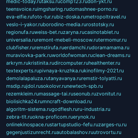
medic-today.ru
taksu.ru
comp123.ru
don-ykt.ru
teensvoice.ru
imgsharing.ru
domashnee-porno.ru
eva-elfie.ru
foto-tur.ru
biz-doska.ru
metropoltravel.ru
veslo-i-yakor.ru
borodino-media.ru
rostotsky.ru
regionufa.ru
weiss-bet.ru
zaryna.ru
casinotablet.ru
universalia.ru
remont-mebeli-moscow.ru
termomur.ru
clubfisher.ru
remstirufa.ru
erdamchi.ru
doramamama.ru
muraviovka-park.ru
worldofwoman.ru
clean-dreams.ru
arkrym.ru
kristinita.ru
dircomputer.ru
healthenter.ru
textexperts.ru
pivnaya-kruzhka.ru
kinofilmy-2021.ru
demolalapaluza.ru
tanyavanya.ru
remstir-tolyatti.ru
msdip.ru
jdol.ru
sokolovr.ru
newtech-spb.ru
rezemkleim.ru
massage-tai.ru
seonub.ru
zvonitut.ru
biolisichka24.ru
mncraft-download.ru
algoritm-sistema.ru
godflesh.ru
ru-industria.ru
zebra-tlt.ru
okna-proficom.ru
erynok.ru
onlinekinospace.ru
startupstudio-fefu.ru
zarges-ru.ru
gegenjustizunrecht.ru
autobalashov.ru
utrovortu.ru