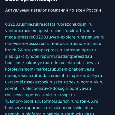
Актуальный каталог компаний по всей России
03223.ru
ufille.ru
krasotata.ru
prazdnikdushi.ru
veetbox.ru
cinemapost.ru
ciam-fr.ru
kraft-you.ru
mega-press.ru
03223.ru
web-explore.ru
rastenuya.ru
eurovision-russia.ru
strah-news.ru
freeride-team.ru
itrack-24.ru
sexshopexpress.ru
autostudiopro.ru
alabuga-cityhotel.ru
pornv.ru
atlantpereezd.ru
bud-em-znakomye.ru
a-cdc.ru
elektrostal-news.ru
korolevremont-market.ru
budem-znakomye.ru
oooagrosnab.ru
fpodaso.ru
emfire.ru
pro-otdelky.ru
ukrasotki.ru
seksuzbek.ru
seks-uzbek.ru
porno-vk.ru
sovratili.ru
olecoon.ru
vd-dosug.ru
adonyev.ru
rbc-news.ru
porno-skvirt.ru
krospr.ru
13autor-kolonka.ru
sormol.ru
2rich.ru
hostel-65.ru
hostserve.ru
porno-na-russkom.ru
mishinlab.ru
neznobi.ru
bigfatcc.ru
habble.ru
starbucksvia.ru