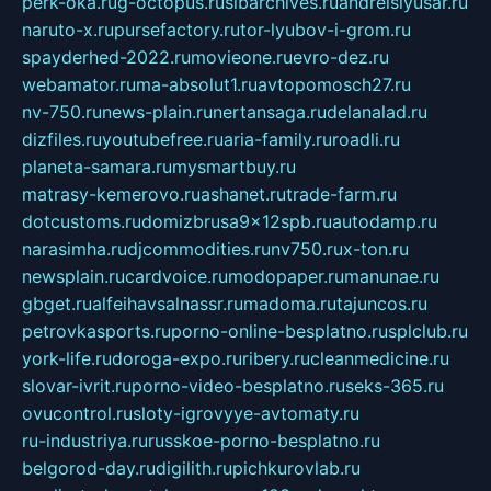
perk-oka.ru
g-octopus.ru
sibarchives.ru
andreislyusar.ru
naruto-x.ru
pursefactory.ru
tor-lyubov-i-grom.ru
spayderhed-2022.ru
movieone.ru
evro-dez.ru
webamator.ru
ma-absolut1.ru
avtopomosch27.ru
nv-750.ru
news-plain.ru
nertansaga.ru
delanalad.ru
dizfiles.ru
youtubefree.ru
aria-family.ru
roadli.ru
planeta-samara.ru
mysmartbuy.ru
matrasy-kemerovo.ru
ashanet.ru
trade-farm.ru
dotcustoms.ru
domizbrusa9x12spb.ru
autodamp.ru
narasimha.ru
djcommodities.ru
nv750.ru
x-ton.ru
newsplain.ru
cardvoice.ru
modopaper.ru
manunae.ru
gbget.ru
alfeihavsalnassr.ru
madoma.ru
tajuncos.ru
petrovkasports.ru
porno-online-besplatno.ru
splclub.ru
york-life.ru
doroga-expo.ru
ribery.ru
cleanmedicine.ru
slovar-ivrit.ru
porno-video-besplatno.ru
seks-365.ru
ovucontrol.ru
sloty-igrovyye-avtomaty.ru
ru-industriya.ru
russkoe-porno-besplatno.ru
belgorod-day.ru
digilith.ru
pichkurovlab.ru