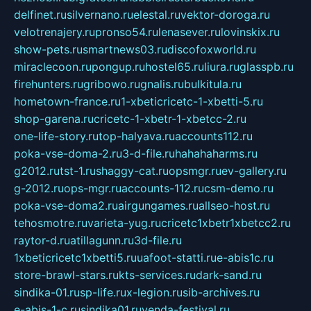
delfinet.ru
silvernano.ru
elestal.ru
vektor-doroga.ru
velotrenajery.ru
pronso54.ru
lenasever.ru
lovinskix.ru
show-pets.ru
smartnews03.ru
discofoxworld.ru
miraclecoon.ru
pongup.ru
hostel65.ru
liura.ru
glasspb.ru
firehunters.ru
gribowo.ru
gnalis.ru
bulkitula.ru
hometown-france.ru
1-xbeticricetc-1-xbetti-5.ru
shop-garena.ru
cricetc-1-xbetr-1-xbetcc-2.ru
one-life-story.ru
top-halyava.ru
accounts112.ru
poka-vse-doma-2.ru
3-d-file.ru
hahahaharms.ru
g2012.ru
tst-1.ru
shaggy-cat.ru
opsmgr.ru
ev-gallery.ru
g-2012.ru
ops-mgr.ru
accounts-112.ru
csm-demo.ru
poka-vse-doma2.ru
airgungames.ru
allseo-host.ru
tehosmotre.ru
varieta-yug.ru
cricetc1xbetr1xbetcc2.ru
raytor-d.ru
atillagunn.ru
3d-file.ru
1xbeticricetc1xbetti5.ru
uafoot-statti.ru
e-abis1c.ru
store-brawl-stars.ru
kts-services.ru
dark-sand.ru
sindika-01.ru
sp-life.ru
x-legion.ru
sib-archives.ru
e-abis-1-c.ru
sindika01.ru
venda-festival.ru