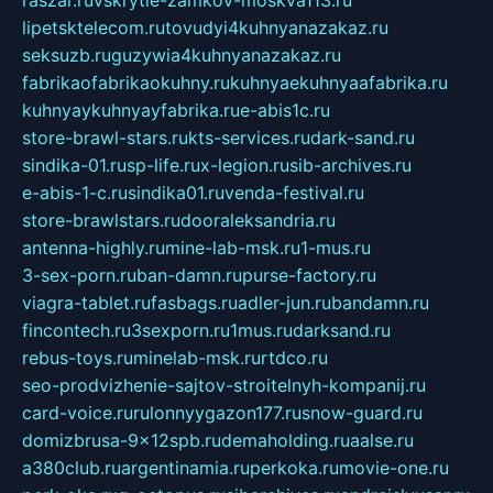
lipetsktelecom.ru
tovudyi4kuhnyanazakaz.ru
seksuzb.ru
guzywia4kuhnyanazakaz.ru
fabrikaofabrikaokuhny.ru
kuhnyaekuhnyaafabrika.ru
kuhnyaykuhnyayfabrika.ru
e-abis1c.ru
store-brawl-stars.ru
kts-services.ru
dark-sand.ru
sindika-01.ru
sp-life.ru
x-legion.ru
sib-archives.ru
e-abis-1-c.ru
sindika01.ru
venda-festival.ru
store-brawlstars.ru
dooraleksandria.ru
antenna-highly.ru
mine-lab-msk.ru
1-mus.ru
3-sex-porn.ru
ban-damn.ru
purse-factory.ru
viagra-tablet.ru
fasbags.ru
adler-jun.ru
bandamn.ru
fincontech.ru
3sexporn.ru
1mus.ru
darksand.ru
rebus-toys.ru
minelab-msk.ru
rtdco.ru
seo-prodvizhenie-sajtov-stroitelnyh-kompanij.ru
card-voice.ru
rulonnyygazon177.ru
snow-guard.ru
domizbrusa-9x12spb.ru
demaholding.ru
aalse.ru
a380club.ru
argentinamia.ru
perkoka.ru
movie-one.ru