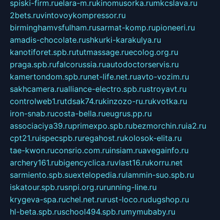
spiski-firm.ru
elara-m.ru
kinomusorka.ru
mkcslava.ru
2bets.ru
vintovoykompressor.ru
birminghamvsfulham.ru
sarmat-komp.ru
pioneeri.ru
amadis-chocolate.ru
shkurki-karakulya.ru
kanotiforet.spb.ru
tutmassage.ru
ecolog.org.ru
praga.spb.ru
falcorussia.ru
autodoctorservis.ru
kamertondom.spb.ru
net-life.net.ru
avto-vozim.ru
sakhcamera.ru
alliance-electro.spb.ru
stroyavt.ru
controlweb1.ru
tdsak74.ru
kinzozo-ru.ru
kvotka.ru
iron-snab.ru
costa-bella.ru
eugrus.pp.ru
associaciya39.ru
primexpo.spb.ru
bezmorchin.ru
ia2.ru
cpt21.ru
ispecspb.ru
regahost.ru
kolosok-elita.ru
tae-kwon.ru
consrio.com.ru
insiam.ru
avegainfo.ru
archery161.ru
bigencyclica.ru
vlast16.ru
korru.net
sarmiento.spb.su
extelopedia.ru
lammin-suo.spb.ru
iskatour.spb.ru
snpi.org.ru
running-line.ru
krygeva-spa.ru
chel.net.ru
rust-loco.ru
dugshop.ru
hl-beta.spb.ru
school494.spb.ru
mymubaby.ru