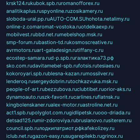
krsk124.ru
kubok.spb.ru
romanofforex.ru
analitikaplus.ru
spyonline.ru
zosikamery.ru
sloboda-ural.pp.ru
AUTO-COM.SU
hohota.net
alimy.ru
online-z.com
aromat-vostoka.ru
otdelkaexp.ru
mobilvest.ru
bbd.net.ru
mebelshop.msk.ru
smp-forum.ru
bastion-td.ru
kosmoscreative.ru
avrmotors.ru
art-galadesign.ru
tiffany-c.ru
ecostep-samara.ru
d-p.spb.ru
галактика73.рф
sko.com.ru
davitamebel-spb.ru
fotsis.ru
tesiaes.ru
kokoroyari.spb.ru
blesna-kazan.ru
mossilver.ru
lenderoq.ru
sergeydobrin.ru
tochkazvuka.msk.ru
people-of-art.ru
bezzubova.ru
clubtibet.ru
orior-aks.ru
dynamoauto.ru
szk-favorit.ru
carlines.ru
flatnsk.ru
kingbolenskaner.ru
alex-motor.ru
astroline.net.ru
act1.spb.ru
polyglot.com.ru
gidlipetsk.ru
ooo-driada.ru
detsad125.ru
mir-zdoroviya.ru
bruslanovo.ru
siterem.ru
council.spb.ru
лодкипатриот.рф
kafekolizey.ru
iclub.net.ru
gazon-easy.ru
sugarepilekb.ru
grinox.ru