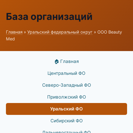
База организаций
Главная
»
Уральский федеральный округ
» ООО Beauty
Med
🏠 Главная
Центральный ФО
Северо-Западный ФО
Приволжский ФО
Уральский ФО
Сибирский ФО
Дальневосточный ФО