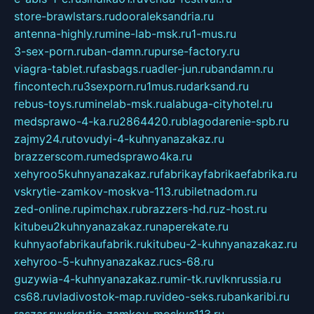
store-brawlstars.ru
dooraleksandria.ru
antenna-highly.ru
mine-lab-msk.ru
1-mus.ru
3-sex-porn.ru
ban-damn.ru
purse-factory.ru
viagra-tablet.ru
fasbags.ru
adler-jun.ru
bandamn.ru
fincontech.ru
3sexporn.ru
1mus.ru
darksand.ru
rebus-toys.ru
minelab-msk.ru
alabuga-cityhotel.ru
medsprawo-4-ka.ru
2864420.ru
blagodarenie-spb.ru
zajmy24.ru
tovudyi-4-kuhnyanazakaz.ru
brazzerscom.ru
medsprawo4ka.ru
xehyroo5kuhnyanazakaz.ru
fabrikayfabrikaefabrika.ru
vskrytie-zamkov-moskva-113.ru
biletnadom.ru
zed-online.ru
pimchax.ru
brazzers-hd.ru
z-host.ru
kitubeu2kuhnyanazakaz.ru
naperekate.ru
kuhnyaofabrikaufabrik.ru
kitubeu-2-kuhnyanazakaz.ru
xehyroo-5-kuhnyanazakaz.ru
cs-68.ru
guzywia-4-kuhnyanazakaz.ru
mir-tk.ru
vlknrussia.ru
cs68.ru
vladivostok-map.ru
video-seks.ru
bankaribi.ru
raszar.ru
vskrytie-zamkov-moskva113.ru