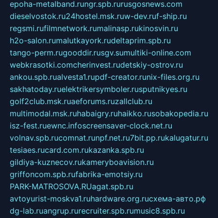
epoha-metalband.ru
ngr.spb.ru
rusgosnews.com
dieselvostok.ru
24hostel.msk.ru
w-dev.ru
f-ship.ru
regsmi.ru
filmnetwork.ru
malinasp.ru
kinosvin.ru
h2o-salon.ru
malutkayork.ru
deltaprim.spb.ru
tango-perm.ru
gooddir.ru
sgv.su
multiki-online.com
webkrasotki.com
cherinvest.ru
detskiy-ostrov.ru
ankou.spb.ru
alvesta1.ru
pdf-creator.ru
nix-files.org.ru
sakhatoday.ru
elektrikersymboler.ru
sputnikyes.ru
golf2club.msk.ru
aeforums.ru
zallclub.ru
multimodal.msk.ru
habaigry.ru
haikko.ru
sobakopedia.ru
isz-fest.ru
ewnc.info
screensaver-clock.net.ru
volnav.spb.ru
comnat.ru
npf.net.ru
7bit.pp.ru
kalugatur.ru
tesiaes.ru
card.com.ru
kazanka.spb.ru
gildiya-kuznecov.ru
kameryboavision.ru
griffoncom.spb.ru
fabrika-emotsiy.ru
PARK-MATROSOVA.RU
agat.spb.ru
avtoyurist-moskva1.ru
hardware.org.ru
схема-авто.рф
dg-lab.ru
angrup.ru
recruiter.spb.ru
music8.spb.ru