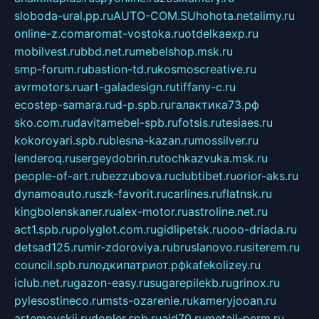
sloboda-ural.pp.ru
AUTO-COM.SU
hohota.net
alimy.ru
online-z.com
aromat-vostoka.ru
otdelkaexp.ru
mobilvest.ru
bbd.net.ru
mebelshop.msk.ru
smp-forum.ru
bastion-td.ru
kosmoscreative.ru
avrmotors.ru
art-galadesign.ru
tiffany-c.ru
ecostep-samara.ru
d-p.spb.ru
галактика73.рф
sko.com.ru
davitamebel-spb.ru
fotsis.ru
tesiaes.ru
kokoroyari.spb.ru
blesna-kazan.ru
mossilver.ru
lenderoq.ru
sergeydobrin.ru
tochkazvuka.msk.ru
people-of-art.ru
bezzubova.ru
clubtibet.ru
orior-aks.ru
dynamoauto.ru
szk-favorit.ru
carlines.ru
flatnsk.ru
kingbolenskaner.ru
alex-motor.ru
astroline.net.ru
act1.spb.ru
polyglot.com.ru
gidlipetsk.ru
ooo-driada.ru
detsad125.ru
mir-zdoroviya.ru
bruslanovo.ru
siterem.ru
council.spb.ru
лодкипатриот.рф
kafekolizey.ru
iclub.net.ru
gazon-easy.ru
sugarepilekb.ru
grinox.ru
pylesostineco.ru
msts-ozarenie.ru
kameryjooan.ru
artemovskij.ru
dopler.spb.ru
aid70.ru
metall-perm.ru