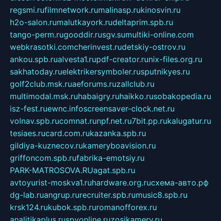
regsmi.ru
filmnetwork.ru
malinasp.ru
kinosvin.ru
h2o-salon.ru
malutkayork.ru
deltaprim.spb.ru
tango-perm.ru
gooddir.ru
sgv.su
multiki-online.com
webkrasotki.com
cherinvest.ru
detskiy-ostrov.ru
ankou.spb.ru
alvesta1.ru
pdf-creator.ru
nix-files.org.ru
sakhatoday.ru
elektrikersymboler.ru
sputnikyes.ru
golf2club.msk.ru
aeforums.ru
zallclub.ru
multimodal.msk.ru
habaigry.ru
haikko.ru
sobakopedia.ru
isz-fest.ru
ewnc.info
screensaver-clock.net.ru
volnav.spb.ru
comnat.ru
npf.net.ru
7bit.pp.ru
kalugatur.ru
tesiaes.ru
card.com.ru
kazanka.spb.ru
gildiya-kuznecov.ru
kameryboavision.ru
griffoncom.spb.ru
fabrika-emotsiy.ru
PARK-MATROSOVA.RU
agat.spb.ru
avtoyurist-moskva1.ru
hardware.org.ru
схема-авто.рф
dg-lab.ru
angrup.ru
recruiter.spb.ru
music8.spb.ru
krsk124.ru
kubok.spb.ru
romanofforex.ru
analitikaplus.ru
spyonline.ru
zosikamery.ru