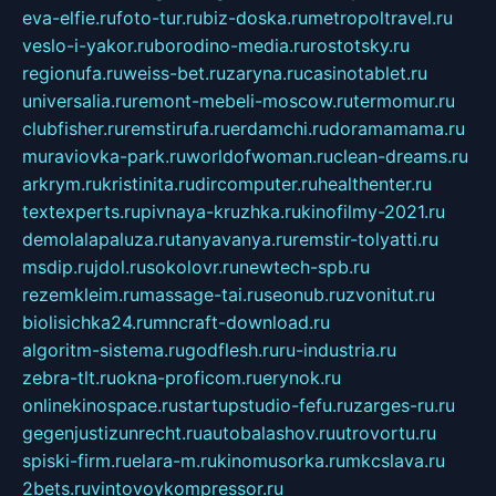
eva-elfie.ru
foto-tur.ru
biz-doska.ru
metropoltravel.ru
veslo-i-yakor.ru
borodino-media.ru
rostotsky.ru
regionufa.ru
weiss-bet.ru
zaryna.ru
casinotablet.ru
universalia.ru
remont-mebeli-moscow.ru
termomur.ru
clubfisher.ru
remstirufa.ru
erdamchi.ru
doramamama.ru
muraviovka-park.ru
worldofwoman.ru
clean-dreams.ru
arkrym.ru
kristinita.ru
dircomputer.ru
healthenter.ru
textexperts.ru
pivnaya-kruzhka.ru
kinofilmy-2021.ru
demolalapaluza.ru
tanyavanya.ru
remstir-tolyatti.ru
msdip.ru
jdol.ru
sokolovr.ru
newtech-spb.ru
rezemkleim.ru
massage-tai.ru
seonub.ru
zvonitut.ru
biolisichka24.ru
mncraft-download.ru
algoritm-sistema.ru
godflesh.ru
ru-industria.ru
zebra-tlt.ru
okna-proficom.ru
erynok.ru
onlinekinospace.ru
startupstudio-fefu.ru
zarges-ru.ru
gegenjustizunrecht.ru
autobalashov.ru
utrovortu.ru
spiski-firm.ru
elara-m.ru
kinomusorka.ru
mkcslava.ru
2bets.ru
vintovoykompressor.ru