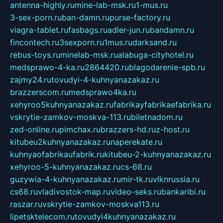
antenna-highly.ru
mine-lab-msk.ru
1-mus.ru
3-sex-porn.ru
ban-damn.ru
purse-factory.ru
viagra-tablet.ru
fasbags.ru
adler-jun.ru
bandamn.ru
fincontech.ru
3sexporn.ru
1mus.ru
darksand.ru
rebus-toys.ru
minelab-msk.ru
alabuga-cityhotel.ru
medsprawo-4-ka.ru
2864420.ru
blagodarenie-spb.ru
zajmy24.ru
tovudyi-4-kuhnyanazakaz.ru
brazzerscom.ru
medsprawo4ka.ru
xehyroo5kuhnyanazakaz.ru
fabrikayfabrikaefabrika.ru
vskrytie-zamkov-moskva-113.ru
biletnadom.ru
zed-online.ru
pimchax.ru
brazzers-hd.ru
z-host.ru
kitubeu2kuhnyanazakaz.ru
naperekate.ru
kuhnyaofabrikaufabrik.ru
kitubeu-2-kuhnyanazakaz.ru
xehyroo-5-kuhnyanazakaz.ru
cs-68.ru
guzywia-4-kuhnyanazakaz.ru
mir-tk.ru
vlknrussia.ru
cs68.ru
vladivostok-map.ru
video-seks.ru
bankaribi.ru
raszar.ru
vskrytie-zamkov-moskva113.ru
lipetsktelecom.ru
tovudyi4kuhnyanazakaz.ru