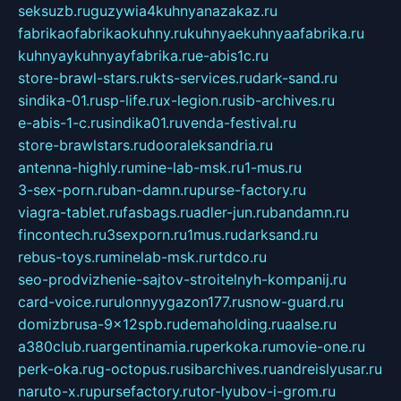
seksuzb.ru
guzywia4kuhnyanazakaz.ru
fabrikaofabrikaokuhny.ru
kuhnyaekuhnyaafabrika.ru
kuhnyaykuhnyayfabrika.ru
e-abis1c.ru
store-brawl-stars.ru
kts-services.ru
dark-sand.ru
sindika-01.ru
sp-life.ru
x-legion.ru
sib-archives.ru
e-abis-1-c.ru
sindika01.ru
venda-festival.ru
store-brawlstars.ru
dooraleksandria.ru
antenna-highly.ru
mine-lab-msk.ru
1-mus.ru
3-sex-porn.ru
ban-damn.ru
purse-factory.ru
viagra-tablet.ru
fasbags.ru
adler-jun.ru
bandamn.ru
fincontech.ru
3sexporn.ru
1mus.ru
darksand.ru
rebus-toys.ru
minelab-msk.ru
rtdco.ru
seo-prodvizhenie-sajtov-stroitelnyh-kompanij.ru
card-voice.ru
rulonnyygazon177.ru
snow-guard.ru
domizbrusa-9x12spb.ru
demaholding.ru
aalse.ru
a380club.ru
argentinamia.ru
perkoka.ru
movie-one.ru
perk-oka.ru
g-octopus.ru
sibarchives.ru
andreislyusar.ru
naruto-x.ru
pursefactory.ru
tor-lyubov-i-grom.ru