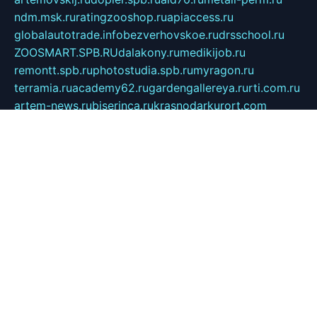
ndm.msk.ru
ratingzooshop.ru
apiaccess.ru
globalautotrade.info
bezverhovskoe.ru
drsschool.ru
ZOOSMART.SPB.RU
dalakony.ru
medikijob.ru
remontt.spb.ru
photostudia.spb.ru
myragon.ru
terramia.ru
academy62.ru
gardengallereya.ru
rti.com.ru
artem-news.ru
biserinca.ru
krasnodarkurort.com
imshowtv.ru
mebel-v-tule.ru
mobtopik.ru
pcsecurity.net.ru
tool-sib.ru
multimetrunit.ru
sp-tour.ru
fan-cs.ru
santeh-russia.ru
symbian9.net.ru
DSHAIR.RU
tmmotors.spb.ru
xjocuricopii.com
musavtomat.msk.ru
obustrojdom.ru
sovetcik.ru
ybaranovskaya.ru
ppknews.ru
cult-alshei.ru
JAPANRUSSIA.RU
proekciyamebel.ru
imper-finans.ru
rim.org.ru
glamourai.ru
brassminus.ru
zabor-pro.ru
ftn.pp.ru
dorogoe58.ru
laimengpacker.ru
kuzova-zapchasti.ru
sageerp.ru
taxodrom.ru
dsrazvitie.ru
hardcity.net.ru
ratinghomegames.ru
topservice25.ru
gubernyan.ru