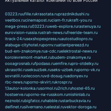
Актуальный каталог компаний по всей России
03223.ru
ufille.ru
krasotata.ru
prazdnikdushi.ru
veetbox.ru
cinemapost.ru
ciam-fr.ru
kraft-you.ru
mega-press.ru
03223.ru
web-explore.ru
rastenuya.ru
eurovision-russia.ru
strah-news.ru
freeride-team.ru
itrack-24.ru
sexshopexpress.ru
autostudiopro.ru
alabuga-cityhotel.ru
pornv.ru
atlantpereezd.ru
bud-em-znakomye.ru
a-cdc.ru
elektrostal-news.ru
korolevremont-market.ru
budem-znakomye.ru
oooagrosnab.ru
fpodaso.ru
emfire.ru
pro-otdelky.ru
ukrasotki.ru
seksuzbek.ru
seks-uzbek.ru
porno-vk.ru
sovratili.ru
olecoon.ru
vd-dosug.ru
adonyev.ru
rbc-news.ru
porno-skvirt.ru
krospr.ru
13autor-kolonka.ru
sormol.ru
2rich.ru
hostel-65.ru
hostserve.ru
porno-na-russkom.ru
mishinlab.ru
neznobi.ru
bigfatcc.ru
habble.ru
starbucksvia.ru
delfinet.ru
silvernano.ru
elestal.ru
vektor-doroga.ru