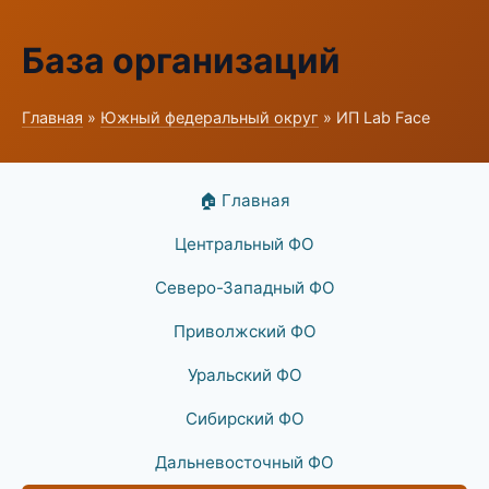
База организаций
Главная
»
Южный федеральный округ
» ИП Lab Face
🏠 Главная
Центральный ФО
Северо-Западный ФО
Приволжский ФО
Уральский ФО
Сибирский ФО
Дальневосточный ФО