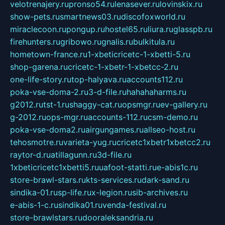
velotrenajery.ru
pronso54.ru
lenasever.ru
lovinskix.ru
show-pets.ru
smartnews03.ru
discofoxworld.ru
miraclecoon.ru
pongup.ru
hostel65.ru
liura.ru
glasspb.ru
firehunters.ru
gribowo.ru
gnalis.ru
bulkitula.ru
hometown-france.ru
1-xbeticricetc-1-xbetti-5.ru
shop-garena.ru
cricetc-1-xbetr-1-xbetcc-2.ru
one-life-story.ru
top-halyava.ru
accounts112.ru
poka-vse-doma-2.ru
3-d-file.ru
hahahaharms.ru
g2012.ru
tst-1.ru
shaggy-cat.ru
opsmgr.ru
ev-gallery.ru
g-2012.ru
ops-mgr.ru
accounts-112.ru
csm-demo.ru
poka-vse-doma2.ru
airgungames.ru
allseo-host.ru
tehosmotre.ru
varieta-yug.ru
cricetc1xbetr1xbetcc2.ru
raytor-d.ru
atillagunn.ru
3d-file.ru
1xbeticricetc1xbetti5.ru
uafoot-statti.ru
e-abis1c.ru
store-brawl-stars.ru
kts-services.ru
dark-sand.ru
sindika-01.ru
sp-life.ru
x-legion.ru
sib-archives.ru
e-abis-1-c.ru
sindika01.ru
venda-festival.ru
store-brawlstars.ru
dooraleksandria.ru