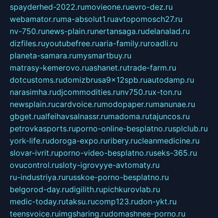
spayderhed-2022.ru
movieone.ru
evro-dez.ru
webamator.ru
ma-absolut1.ru
avtopomosch27.ru
nv-750.ru
news-plain.ru
nertansaga.ru
delanalad.ru
dizfiles.ru
youtubefree.ru
aria-family.ru
roadli.ru
planeta-samara.ru
mysmartbuy.ru
matrasy-kemerovo.ru
ashanet.ru
trade-farm.ru
dotcustoms.ru
domizbrusa9x12spb.ru
autodamp.ru
narasimha.ru
djcommodities.ru
nv750.ru
x-ton.ru
newsplain.ru
cardvoice.ru
modopaper.ru
manunae.ru
gbget.ru
alfeihavsalnassr.ru
madoma.ru
tajuncos.ru
petrovkasports.ru
porno-online-besplatno.ru
splclub.ru
york-life.ru
doroga-expo.ru
ribery.ru
cleanmedicine.ru
slovar-ivrit.ru
porno-video-besplatno.ru
seks-365.ru
ovucontrol.ru
sloty-igrovyye-avtomaty.ru
ru-industriya.ru
russkoe-porno-besplatno.ru
belgorod-day.ru
digilith.ru
pichkurovlab.ru
medic-today.ru
taksu.ru
comp123.ru
don-ykt.ru
teensvoice.ru
imgsharing.ru
domashnee-porno.ru