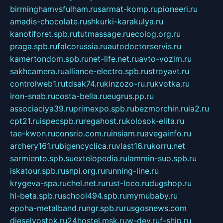
birminghamvsfulham.ru
sarmat-komp.ru
pioneeri.ru
amadis-chocolate.ru
shkurki-karakulya.ru
kanotiforet.spb.ru
tutmassage.ru
ecolog.org.ru
praga.spb.ru
falcorussia.ru
autodoctorservis.ru
kamertondom.spb.ru
net-life.net.ru
avto-vozim.ru
sakhcamera.ru
alliance-electro.spb.ru
stroyavt.ru
controlweb1.ru
tdsak74.ru
kinzozo-ru.ru
kvotka.ru
iron-snab.ru
costa-bella.ru
eugrus.pp.ru
associaciya39.ru
primexpo.spb.ru
bezmorchin.ru
ia2.ru
cpt21.ru
ispecspb.ru
regahost.ru
kolosok-elita.ru
tae-kwon.ru
consrio.com.ru
insiam.ru
avegainfo.ru
archery161.ru
bigencyclica.ru
vlast16.ru
korru.net
sarmiento.spb.su
extelopedia.ru
lammin-suo.spb.ru
iskatour.spb.ru
snpi.org.ru
running-line.ru
krygeva-spa.ru
chel.net.ru
rust-loco.ru
dugshop.ru
hl-beta.spb.ru
school494.spb.ru
mymubaby.ru
epoha-metalband.ru
ngr.spb.ru
rusgosnews.com
dieselvostok.ru
24hostel.msk.ru
w-dev.ru
f-ship.ru