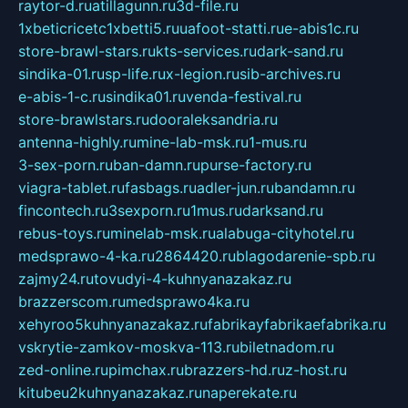
raytor-d.ru
atillagunn.ru
3d-file.ru
1xbeticricetc1xbetti5.ru
uafoot-statti.ru
e-abis1c.ru
store-brawl-stars.ru
kts-services.ru
dark-sand.ru
sindika-01.ru
sp-life.ru
x-legion.ru
sib-archives.ru
e-abis-1-c.ru
sindika01.ru
venda-festival.ru
store-brawlstars.ru
dooraleksandria.ru
antenna-highly.ru
mine-lab-msk.ru
1-mus.ru
3-sex-porn.ru
ban-damn.ru
purse-factory.ru
viagra-tablet.ru
fasbags.ru
adler-jun.ru
bandamn.ru
fincontech.ru
3sexporn.ru
1mus.ru
darksand.ru
rebus-toys.ru
minelab-msk.ru
alabuga-cityhotel.ru
medsprawo-4-ka.ru
2864420.ru
blagodarenie-spb.ru
zajmy24.ru
tovudyi-4-kuhnyanazakaz.ru
brazzerscom.ru
medsprawo4ka.ru
xehyroo5kuhnyanazakaz.ru
fabrikayfabrikaefabrika.ru
vskrytie-zamkov-moskva-113.ru
biletnadom.ru
zed-online.ru
pimchax.ru
brazzers-hd.ru
z-host.ru
kitubeu2kuhnyanazakaz.ru
naperekate.ru