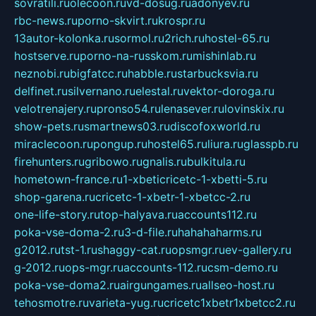
sovratili.ru
olecoon.ru
vd-dosug.ru
adonyev.ru
rbc-news.ru
porno-skvirt.ru
krospr.ru
13autor-kolonka.ru
sormol.ru
2rich.ru
hostel-65.ru
hostserve.ru
porno-na-russkom.ru
mishinlab.ru
neznobi.ru
bigfatcc.ru
habble.ru
starbucksvia.ru
delfinet.ru
silvernano.ru
elestal.ru
vektor-doroga.ru
velotrenajery.ru
pronso54.ru
lenasever.ru
lovinskix.ru
show-pets.ru
smartnews03.ru
discofoxworld.ru
miraclecoon.ru
pongup.ru
hostel65.ru
liura.ru
glasspb.ru
firehunters.ru
gribowo.ru
gnalis.ru
bulkitula.ru
hometown-france.ru
1-xbeticricetc-1-xbetti-5.ru
shop-garena.ru
cricetc-1-xbetr-1-xbetcc-2.ru
one-life-story.ru
top-halyava.ru
accounts112.ru
poka-vse-doma-2.ru
3-d-file.ru
hahahaharms.ru
g2012.ru
tst-1.ru
shaggy-cat.ru
opsmgr.ru
ev-gallery.ru
g-2012.ru
ops-mgr.ru
accounts-112.ru
csm-demo.ru
poka-vse-doma2.ru
airgungames.ru
allseo-host.ru
tehosmotre.ru
varieta-yug.ru
cricetc1xbetr1xbetcc2.ru