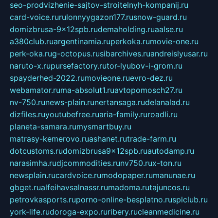
seo-prodvizhenie-sajtov-stroitelnyh-kompanij.ru
card-voice.ru
rulonnyygazon177.ru
snow-guard.ru
domizbrusa-9x12spb.ru
demaholding.ru
aalse.ru
a380club.ru
argentinamia.ru
perkoka.ru
movie-one.ru
perk-oka.ru
g-octopus.ru
sibarchives.ru
andreislyusar.ru
naruto-x.ru
pursefactory.ru
tor-lyubov-i-grom.ru
spayderhed-2022.ru
movieone.ru
evro-dez.ru
webamator.ru
ma-absolut1.ru
avtopomosch27.ru
nv-750.ru
news-plain.ru
nertansaga.ru
delanalad.ru
dizfiles.ru
youtubefree.ru
aria-family.ru
roadli.ru
planeta-samara.ru
mysmartbuy.ru
matrasy-kemerovo.ru
ashanet.ru
trade-farm.ru
dotcustoms.ru
domizbrusa9x12spb.ru
autodamp.ru
narasimha.ru
djcommodities.ru
nv750.ru
x-ton.ru
newsplain.ru
cardvoice.ru
modopaper.ru
manunae.ru
gbget.ru
alfeihavsalnassr.ru
madoma.ru
tajuncos.ru
petrovkasports.ru
porno-online-besplatno.ru
splclub.ru
york-life.ru
doroga-expo.ru
ribery.ru
cleanmedicine.ru