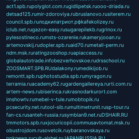
act1.spb.ru
polyglot.com.ru
gidlipetsk.ru
ooo-driada.ru
detsad125.ru
mir-zdoroviya.ru
bruslanovo.ru
siterem.ru
council.spb.ru
лодкипатриот.рф
kafekolizey.ru
iclub.net.ru
gazon-easy.ru
sugarepilekb.ru
grinox.ru
pylesostineco.ru
msts-ozarenie.ru
kameryjooan.ru
artemovskij.ru
dopler.spb.ru
aid70.ru
metall-perm.ru
ndm.msk.ru
ratingzooshop.ru
apiaccess.ru
globalautotrade.info
bezverhovskoe.ru
drsschool.ru
ZOOSMART.SPB.RU
dalakony.ru
medikijob.ru
remontt.spb.ru
photostudia.spb.ru
myragon.ru
terramia.ru
academy62.ru
gardengallereya.ru
rti.com.ru
artem-news.ru
biserinca.ru
krasnodarkurort.com
imshowtv.ru
mebel-v-tule.ru
mobtopik.ru
pcsecurity.net.ru
tool-sib.ru
multimetrunit.ru
sp-tour.ru
fan-cs.ru
santeh-russia.ru
symbian9.net.ru
DSHAIR.RU
tmmotors.spb.ru
xjocuricopii.com
musavtomat.msk.ru
obustrojdom.ru
sovetcik.ru
ybaranovskaya.ru
ppknews.ru
cult-alshei.ru
JAPANRUSSIA.RU