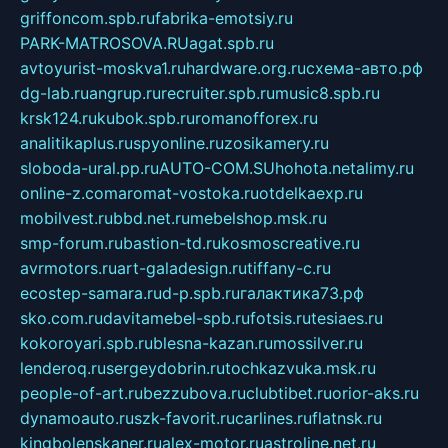
griffoncom.spb.ru
fabrika-emotsiy.ru
PARK-MATROSOVA.RU
agat.spb.ru
avtoyurist-moskva1.ru
hardware.org.ru
схема-авто.рф
dg-lab.ru
angrup.ru
recruiter.spb.ru
music8.spb.ru
krsk124.ru
kubok.spb.ru
romanofforex.ru
analitikaplus.ru
spyonline.ru
zosikamery.ru
sloboda-ural.pp.ru
AUTO-COM.SU
hohota.net
alimy.ru
online-z.com
aromat-vostoka.ru
otdelkaexp.ru
mobilvest.ru
bbd.net.ru
mebelshop.msk.ru
smp-forum.ru
bastion-td.ru
kosmoscreative.ru
avrmotors.ru
art-galadesign.ru
tiffany-c.ru
ecostep-samara.ru
d-p.spb.ru
галактика73.рф
sko.com.ru
davitamebel-spb.ru
fotsis.ru
tesiaes.ru
kokoroyari.spb.ru
blesna-kazan.ru
mossilver.ru
lenderoq.ru
sergeydobrin.ru
tochkazvuka.msk.ru
people-of-art.ru
bezzubova.ru
clubtibet.ru
orior-aks.ru
dynamoauto.ru
szk-favorit.ru
carlines.ru
flatnsk.ru
kingbolenskaner.ru
alex-motor.ru
astroline.net.ru