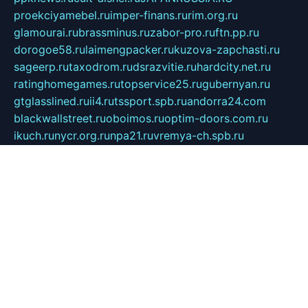
proekciyamebel.ru
imper-finans.ru
rim.org.ru
glamourai.ru
brassminus.ru
zabor-pro.ru
ftn.pp.ru
dorogoe58.ru
laimengpacker.ru
kuzova-zapchasti.ru
sageerp.ru
taxodrom.ru
dsrazvitie.ru
hardcity.net.ru
ratinghomegames.ru
topservice25.ru
gubernyan.ru
gtglasslined.ru
ii4.ru
tssport.spb.ru
andorra24.com
blackwallstreet.ru
oboimos.ru
optim-doors.com.ru
ikuch.ru
nycr.org.ru
npa21.ru
vremya-ch.spb.ru
desert000.ru
ivtorgi.ru
ifiori.ru
catalog-statei.ru
dcv.org.ru
spetsmaster174.ru
ipkameryhiseeu.ru
dum26.ru
ruspol.spb.ru
fr-opendp.ru
kam-solnyshko.ru
cheyenne-arapaho.ru
sevzapmetal.spb.ru
ted-lapidus.spb.ru
parasite-eliminator.ru
sigma-complete.ru
modernworld.ru
dama-moda.ru
eholot-group.ru
sk-nvkz.ru
DRONGOLD.RU
democratia2.ru
i-farmer.ru
mass-sport.org
jablonex.spb.ru
bookmess.ru
linkword.ru
refineua.com.ru
cs-spec.net.ru
altay-mebel.ru