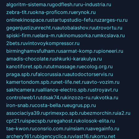
algoritm-sistema.ru
godflesh.ru
ru-industria.ru
zebra-tlt.ru
okna-proficom.ru
erynok.ru
onlinekinospace.ru
startupstudio-fefu.ru
zarges-ru.ru
gegenjustizunrecht.ru
autobalashov.ru
utrovortu.ru
spiski-firm.ru
elara-m.ru
kinomusorka.ru
mkcslava.ru
2bets.ru
vintovoykompressor.ru
birminghamvsfulham.ru
sarmat-komp.ru
pioneeri.ru
amadis-chocolate.ru
shkurki-karakulya.ru
kanotiforet.spb.ru
tutmassage.ru
ecolog.org.ru
praga.spb.ru
falcorussia.ru
autodoctorservis.ru
kamertondom.spb.ru
net-life.net.ru
avto-vozim.ru
sakhcamera.ru
alliance-electro.spb.ru
stroyavt.ru
controlweb1.ru
tdsak74.ru
kinzozo-ru.ru
kvotka.ru
iron-snab.ru
costa-bella.ru
eugrus.pp.ru
associaciya39.ru
primexpo.spb.ru
bezmorchin.ru
ia2.ru
cpt21.ru
ispecspb.ru
regahost.ru
kolosok-elita.ru
tae-kwon.ru
consrio.com.ru
insiam.ru
avegainfo.ru
archery161.ru
bigencyclica.ru
vlast16.ru
korru.net