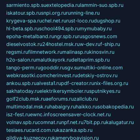
sarmiento.spb.su
extelopedia.ru
lammin-suo.spb.ru
iskatour.spb.ru
snpi.org.ru
running-line.ru
krygeva-spa.ru
chel.net.ru
rust-loco.ru
dugshop.ru
hl-beta.spb.ru
school494.spb.ru
mymubaby.ru
epoha-metalband.ru
ngr.spb.ru
rusgosnews.com
dieselvostok.ru
24hostel.msk.ru
w-dev.ru
f-ship.ru
regsmi.ru
filmnetwork.ru
malinasp.ru
kinosvin.ru
h2o-salon.ru
malutkayork.ru
deltaprim.spb.ru
tango-perm.ru
gooddir.ru
sgv.su
multiki-online.com
webkrasotki.com
cherinvest.ru
detskiy-ostrov.ru
ankou.spb.ru
alvesta1.ru
pdf-creator.ru
nix-files.org.ru
sakhatoday.ru
elektrikersymboler.ru
sputnikyes.ru
golf2club.msk.ru
aeforums.ru
zallclub.ru
multimodal.msk.ru
habaigry.ru
haikko.ru
sobakopedia.ru
isz-fest.ru
ewnc.info
screensaver-clock.net.ru
volnav.spb.ru
comnat.ru
npf.net.ru
7bit.pp.ru
kalugatur.ru
tesiaes.ru
card.com.ru
kazanka.spb.ru
gildiya-kuznecov.ru
kameryboavision.ru