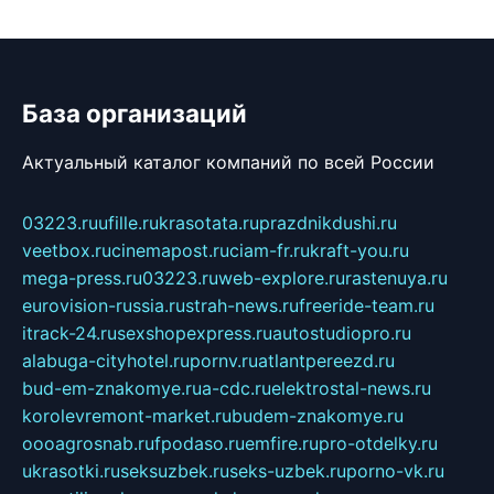
База организаций
Актуальный каталог компаний по всей России
03223.ru
ufille.ru
krasotata.ru
prazdnikdushi.ru
veetbox.ru
cinemapost.ru
ciam-fr.ru
kraft-you.ru
mega-press.ru
03223.ru
web-explore.ru
rastenuya.ru
eurovision-russia.ru
strah-news.ru
freeride-team.ru
itrack-24.ru
sexshopexpress.ru
autostudiopro.ru
alabuga-cityhotel.ru
pornv.ru
atlantpereezd.ru
bud-em-znakomye.ru
a-cdc.ru
elektrostal-news.ru
korolevremont-market.ru
budem-znakomye.ru
oooagrosnab.ru
fpodaso.ru
emfire.ru
pro-otdelky.ru
ukrasotki.ru
seksuzbek.ru
seks-uzbek.ru
porno-vk.ru