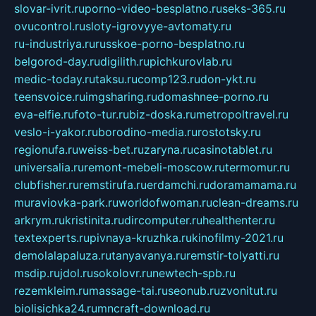
slovar-ivrit.ru
porno-video-besplatno.ru
seks-365.ru
ovucontrol.ru
sloty-igrovyye-avtomaty.ru
ru-industriya.ru
russkoe-porno-besplatno.ru
belgorod-day.ru
digilith.ru
pichkurovlab.ru
medic-today.ru
taksu.ru
comp123.ru
don-ykt.ru
teensvoice.ru
imgsharing.ru
domashnee-porno.ru
eva-elfie.ru
foto-tur.ru
biz-doska.ru
metropoltravel.ru
veslo-i-yakor.ru
borodino-media.ru
rostotsky.ru
regionufa.ru
weiss-bet.ru
zaryna.ru
casinotablet.ru
universalia.ru
remont-mebeli-moscow.ru
termomur.ru
clubfisher.ru
remstirufa.ru
erdamchi.ru
doramamama.ru
muraviovka-park.ru
worldofwoman.ru
clean-dreams.ru
arkrym.ru
kristinita.ru
dircomputer.ru
healthenter.ru
textexperts.ru
pivnaya-kruzhka.ru
kinofilmy-2021.ru
demolalapaluza.ru
tanyavanya.ru
remstir-tolyatti.ru
msdip.ru
jdol.ru
sokolovr.ru
newtech-spb.ru
rezemkleim.ru
massage-tai.ru
seonub.ru
zvonitut.ru
biolisichka24.ru
mncraft-download.ru