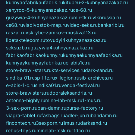
kuhnyaofabrikaufabrik.ru
kitubeu-2-kuhnyanazakaz.ru
xehyroo-5-kuhnyanazakaz.ru
cs-68.ru
guzywia-4-kuhnyanazakaz.ru
mir-tk.ru
vlknrussia.ru
cs68.ru
vladivostok-map.ru
video-seks.ru
bankaribi.ru
raszar.ru
vskrytie-zamkov-moskva113.ru
lipetsktelecom.ru
tovudyi4kuhnyanazakaz.ru
seksuzb.ru
guzywia4kuhnyanazakaz.ru
fabrikaofabrikaokuhny.ru
kuhnyaekuhnyaafabrika.ru
kuhnyaykuhnyayfabrika.ru
e-abis1c.ru
store-brawl-stars.ru
kts-services.ru
dark-sand.ru
sindika-01.ru
sp-life.ru
x-legion.ru
sib-archives.ru
e-abis-1-c.ru
sindika01.ru
venda-festival.ru
store-brawlstars.ru
dooraleksandria.ru
antenna-highly.ru
mine-lab-msk.ru
1-mus.ru
3-sex-porn.ru
ban-damn.ru
purse-factory.ru
viagra-tablet.ru
fasbags.ru
adler-jun.ru
bandamn.ru
fincontech.ru
3sexporn.ru
1mus.ru
darksand.ru
rebus-toys.ru
minelab-msk.ru
rtdco.ru