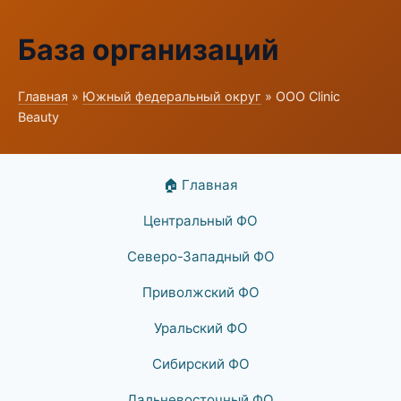
База организаций
Главная
»
Южный федеральный округ
» ООО Clinic
Beauty
🏠 Главная
Центральный ФО
Северо-Западный ФО
Приволжский ФО
Уральский ФО
Сибирский ФО
Дальневосточный ФО