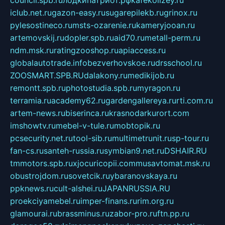
iclub.net.ru
gazon-easy.ru
sugarepilekb.ru
grinox.ru
pylesostineco.ru
msts-ozarenie.ru
kameryjooan.ru
artemovskij.ru
dopler.spb.ru
aid70.ru
metall-perm.ru
ndm.msk.ru
ratingzooshop.ru
apiaccess.ru
globalautotrade.info
bezverhovskoe.ru
drsschool.ru
ZOOSMART.SPB.RU
dalakony.ru
medikijob.ru
remontt.spb.ru
photostudia.spb.ru
myragon.ru
terramia.ru
academy62.ru
gardengallereya.ru
rti.com.ru
artem-news.ru
biserinca.ru
krasnodarkurort.com
imshowtv.ru
mebel-v-tule.ru
mobtopik.ru
pcsecurity.net.ru
tool-sib.ru
multimetrunit.ru
sp-tour.ru
fan-cs.ru
santeh-russia.ru
symbian9.net.ru
DSHAIR.RU
tmmotors.spb.ru
xjocuricopii.com
musavtomat.msk.ru
obustrojdom.ru
sovetcik.ru
ybaranovskaya.ru
ppknews.ru
cult-alshei.ru
JAPANRUSSIA.RU
proekciyamebel.ru
imper-finans.ru
rim.org.ru
glamourai.ru
brassminus.ru
zabor-pro.ru
ftn.pp.ru