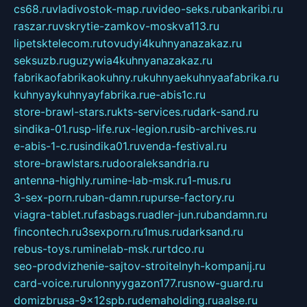
cs68.ru
vladivostok-map.ru
video-seks.ru
bankaribi.ru
raszar.ru
vskrytie-zamkov-moskva113.ru
lipetsktelecom.ru
tovudyi4kuhnyanazakaz.ru
seksuzb.ru
guzywia4kuhnyanazakaz.ru
fabrikaofabrikaokuhny.ru
kuhnyaekuhnyaafabrika.ru
kuhnyaykuhnyayfabrika.ru
e-abis1c.ru
store-brawl-stars.ru
kts-services.ru
dark-sand.ru
sindika-01.ru
sp-life.ru
x-legion.ru
sib-archives.ru
e-abis-1-c.ru
sindika01.ru
venda-festival.ru
store-brawlstars.ru
dooraleksandria.ru
antenna-highly.ru
mine-lab-msk.ru
1-mus.ru
3-sex-porn.ru
ban-damn.ru
purse-factory.ru
viagra-tablet.ru
fasbags.ru
adler-jun.ru
bandamn.ru
fincontech.ru
3sexporn.ru
1mus.ru
darksand.ru
rebus-toys.ru
minelab-msk.ru
rtdco.ru
seo-prodvizhenie-sajtov-stroitelnyh-kompanij.ru
card-voice.ru
rulonnyygazon177.ru
snow-guard.ru
domizbrusa-9x12spb.ru
demaholding.ru
aalse.ru