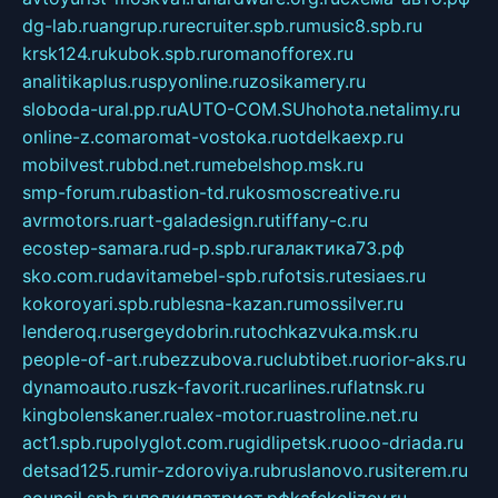
dg-lab.ru
angrup.ru
recruiter.spb.ru
music8.spb.ru
krsk124.ru
kubok.spb.ru
romanofforex.ru
analitikaplus.ru
spyonline.ru
zosikamery.ru
sloboda-ural.pp.ru
AUTO-COM.SU
hohota.net
alimy.ru
online-z.com
aromat-vostoka.ru
otdelkaexp.ru
mobilvest.ru
bbd.net.ru
mebelshop.msk.ru
smp-forum.ru
bastion-td.ru
kosmoscreative.ru
avrmotors.ru
art-galadesign.ru
tiffany-c.ru
ecostep-samara.ru
d-p.spb.ru
галактика73.рф
sko.com.ru
davitamebel-spb.ru
fotsis.ru
tesiaes.ru
kokoroyari.spb.ru
blesna-kazan.ru
mossilver.ru
lenderoq.ru
sergeydobrin.ru
tochkazvuka.msk.ru
people-of-art.ru
bezzubova.ru
clubtibet.ru
orior-aks.ru
dynamoauto.ru
szk-favorit.ru
carlines.ru
flatnsk.ru
kingbolenskaner.ru
alex-motor.ru
astroline.net.ru
act1.spb.ru
polyglot.com.ru
gidlipetsk.ru
ooo-driada.ru
detsad125.ru
mir-zdoroviya.ru
bruslanovo.ru
siterem.ru
council.spb.ru
лодкипатриот.рф
kafekolizey.ru