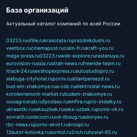
База организаций
Актуальный каталог компаний по всей России
03223.ru
ufille.ru
krasotata.ru
prazdnikdushi.ru
veetbox.ru
cinemapost.ru
ciam-fr.ru
kraft-you.ru
mega-press.ru
03223.ru
web-explore.ru
rastenuya.ru
eurovision-russia.ru
strah-news.ru
freeride-team.ru
itrack-24.ru
sexshopexpress.ru
autostudiopro.ru
alabuga-cityhotel.ru
pornv.ru
atlantpereezd.ru
bud-em-znakomye.ru
a-cdc.ru
elektrostal-news.ru
korolevremont-market.ru
budem-znakomye.ru
oooagrosnab.ru
fpodaso.ru
emfire.ru
pro-otdelky.ru
ukrasotki.ru
seksuzbek.ru
seks-uzbek.ru
porno-vk.ru
sovratili.ru
olecoon.ru
vd-dosug.ru
adonyev.ru
rbc-news.ru
porno-skvirt.ru
krospr.ru
13autor-kolonka.ru
sormol.ru
2rich.ru
hostel-65.ru