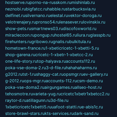
hostserve.ru
porno-na-russkom.ru
mishinlab.ru
neznobi.ru
bigfatcc.ru
habble.ru
starbucksvia.ru
delfinet.ru
silvernano.ru
elestal.ru
vektor-doroga.ru
velotrenajery.ru
pronso54.ru
lenasever.ru
lovinskix.ru
show-pets.ru
smartnews03.ru
discofoxworld.ru
miraclecoon.ru
pongup.ru
hostel65.ru
liura.ru
glasspb.ru
firehunters.ru
gribowo.ru
gnalis.ru
bulkitula.ru
hometown-france.ru
1-xbeticricetc-1-xbetti-5.ru
shop-garena.ru
cricetc-1-xbetr-1-xbetcc-2.ru
one-life-story.ru
top-halyava.ru
accounts112.ru
poka-vse-doma-2.ru
3-d-file.ru
hahahaharms.ru
g2012.ru
tst-1.ru
shaggy-cat.ru
opsmgr.ru
ev-gallery.ru
g-2012.ru
ops-mgr.ru
accounts-112.ru
csm-demo.ru
poka-vse-doma2.ru
airgungames.ru
allseo-host.ru
tehosmotre.ru
varieta-yug.ru
cricetc1xbetr1xbetcc2.ru
raytor-d.ru
atillagunn.ru
3d-file.ru
1xbeticricetc1xbetti5.ru
uafoot-statti.ru
e-abis1c.ru
store-brawl-stars.ru
kts-services.ru
dark-sand.ru