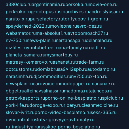
a380club.ru
argentinamia.ru
perkoka.ru
movie-one.ru
perk-oka.ru
g-octopus.ru
sibarchives.ru
andreislyusar.ru
naruto-x.ru
pursefactory.ru
tor-lyubov-i-grom.ru
spayderhed-2022.ru
movieone.ru
evro-dez.ru
webamator.ru
ma-absolut1.ru
avtopomosch27.ru
nv-750.ru
news-plain.ru
nertansaga.ru
delanalad.ru
dizfiles.ru
youtubefree.ru
aria-family.ru
roadli.ru
planeta-samara.ru
mysmartbuy.ru
matrasy-kemerovo.ru
ashanet.ru
trade-farm.ru
dotcustoms.ru
domizbrusa9x12spb.ru
autodamp.ru
narasimha.ru
djcommodities.ru
nv750.ru
x-ton.ru
newsplain.ru
cardvoice.ru
modopaper.ru
manunae.ru
gbget.ru
alfeihavsalnassr.ru
madoma.ru
tajuncos.ru
petrovkasports.ru
porno-online-besplatno.ru
splclub.ru
york-life.ru
doroga-expo.ru
ribery.ru
cleanmedicine.ru
slovar-ivrit.ru
porno-video-besplatno.ru
seks-365.ru
ovucontrol.ru
sloty-igrovyye-avtomaty.ru
ru-industriya.ru
russkoe-porno-besplatno.ru