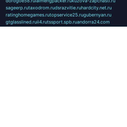
dorogoe58.ru
laimengpacker.ru
kuzova-zapchasti.ru
sageerp.ru
taxodrom.ru
dsrazvitie.ru
hardcity.net.ru
ratinghomegames.ru
topservice25.ru
gubernyan.ru
gtglasslined.ru
ii4.ru
tssport.spb.ru
andorra24.com
blackwallstreet.ru
oboimos.ru
optim-doors.com.ru
ikuch.ru
nycr.org.ru
npa21.ru
vremya-ch.spb.ru
desert000.ru
ivtorgi.ru
ifiori.ru
catalog-statei.ru
dcv.org.ru
spetsmaster174.ru
ipkameryhiseeu.ru
dum26.ru
ruspol.spb.ru
fr-opendp.ru
kam-solnyshko.ru
cheyenne-arapaho.ru
sevzapmetal.spb.ru
ted-lapidus.spb.ru
parasite-eliminator.ru
sigma-complete.ru
modernworld.ru
dama-moda.ru
eholot-group.ru
sk-nvkz.ru
DRONGOLD.RU
democratia2.ru
i-farmer.ru
mass-sport.org
jablonex.spb.ru
bookmess.ru
linkword.ru
refineua.com.ru
cs-spec.net.ru
altay-mebel.ru
DNK-THEATRE.RU
mechaniks.spb.ru
ipcamtechage.ru
skosta.ru
a-sun.ru
stroy-ldsp.ru
snowlands.org.ru