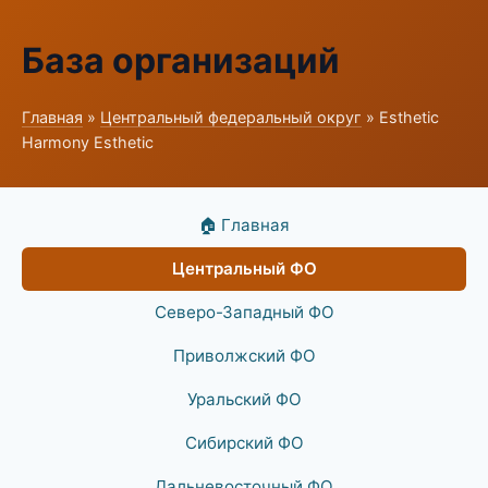
База организаций
Главная
»
Центральный федеральный округ
» Esthetic
Harmony Esthetic
🏠 Главная
Центральный ФО
Северо-Западный ФО
Приволжский ФО
Уральский ФО
Сибирский ФО
Дальневосточный ФО