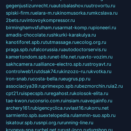
gegenjustizunrecht.ru
autobalashov.ru
utrovortu.ru
spiski-firm.ru
elara-m.ru
kinomusorka.ru
mkcslava.ru
2bets.ru
vintovoykompressor.ru
birminghamvsfulham.ru
sarmat-komp.ru
pioneeri.ru
amadis-chocolate.ru
shkurki-karakulya.ru
kanotiforet.spb.ru
tutmassage.ru
ecolog.org.ru
praga.spb.ru
falcorussia.ru
autodoctorservis.ru
kamertondom.spb.ru
net-life.net.ru
avto-vozim.ru
sakhcamera.ru
alliance-electro.spb.ru
stroyavt.ru
controlweb1.ru
tdsak74.ru
kinzozo-ru.ru
kvotka.ru
iron-snab.ru
costa-bella.ru
eugrus.pp.ru
associaciya39.ru
primexpo.spb.ru
bezmorchin.ru
ia2.ru
cpt21.ru
ispecspb.ru
regahost.ru
kolosok-elita.ru
tae-kwon.ru
consrio.com.ru
insiam.ru
avegainfo.ru
archery161.ru
bigencyclica.ru
vlast16.ru
korru.net
sarmiento.spb.su
extelopedia.ru
lammin-suo.spb.ru
iskatour.spb.ru
snpi.org.ru
running-line.ru
krygeva-spa.ru
chel.net.ru
rust-loco.ru
dugshop.ru