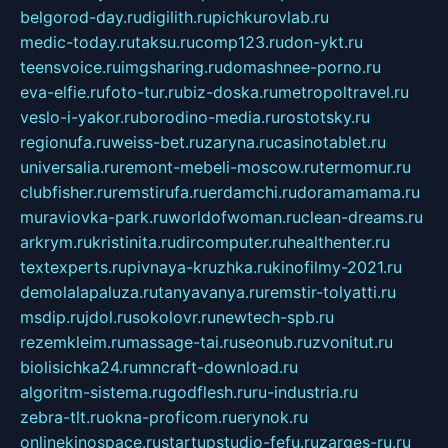
belgorod-day.ru
digilith.ru
pichkurovlab.ru
medic-today.ru
taksu.ru
comp123.ru
don-ykt.ru
teensvoice.ru
imgsharing.ru
domashnee-porno.ru
eva-elfie.ru
foto-tur.ru
biz-doska.ru
metropoltravel.ru
veslo-i-yakor.ru
borodino-media.ru
rostotsky.ru
regionufa.ru
weiss-bet.ru
zaryna.ru
casinotablet.ru
universalia.ru
remont-mebeli-moscow.ru
termomur.ru
clubfisher.ru
remstirufa.ru
erdamchi.ru
doramamama.ru
muraviovka-park.ru
worldofwoman.ru
clean-dreams.ru
arkrym.ru
kristinita.ru
dircomputer.ru
healthenter.ru
textexperts.ru
pivnaya-kruzhka.ru
kinofilmy-2021.ru
demolalapaluza.ru
tanyavanya.ru
remstir-tolyatti.ru
msdip.ru
jdol.ru
sokolovr.ru
newtech-spb.ru
rezemkleim.ru
massage-tai.ru
seonub.ru
zvonitut.ru
biolisichka24.ru
mncraft-download.ru
algoritm-sistema.ru
godflesh.ru
ru-industria.ru
zebra-tlt.ru
okna-proficom.ru
erynok.ru
onlinekinospace.ru
startupstudio-fefu.ru
zarges-ru.ru