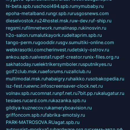
hl-beta.spb.ru
school494.spb.ru
mymubaby.ru
epoha-metalband.ru
ngr.spb.ru
rusgosnews.com
dieselvostok.ru
24hostel.msk.ru
w-dev.ru
f-ship.ru
regsmi.ru
filmnetwork.ru
malinasp.ru
kinosvin.ru
h2o-salon.ru
malutkayork.ru
deltaprim.spb.ru
tango-perm.ru
gooddir.ru
sgv.su
multiki-online.com
webkrasotki.com
cherinvest.ru
detskiy-ostrov.ru
ankou.spb.ru
alvesta1.ru
pdf-creator.ru
nix-files.org.ru
sakhatoday.ru
elektrikersymboler.ru
sputnikyes.ru
golf2club.msk.ru
aeforums.ru
zallclub.ru
multimodal.msk.ru
habaigry.ru
haikko.ru
sobakopedia.ru
isz-fest.ru
ewnc.info
screensaver-clock.net.ru
volnav.spb.ru
comnat.ru
npf.net.ru
7bit.pp.ru
kalugatur.ru
tesiaes.ru
card.com.ru
kazanka.spb.ru
gildiya-kuznecov.ru
kameryboavision.ru
griffoncom.spb.ru
fabrika-emotsiy.ru
PARK-MATROSOVA.RU
agat.spb.ru
avtoyurist-moskva1.ru
hardware.org.ru
схема-авто.рф