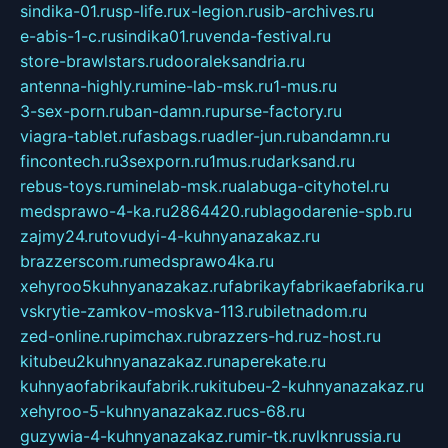
sindika-01.ru
sp-life.ru
x-legion.ru
sib-archives.ru
e-abis-1-c.ru
sindika01.ru
venda-festival.ru
store-brawlstars.ru
dooraleksandria.ru
antenna-highly.ru
mine-lab-msk.ru
1-mus.ru
3-sex-porn.ru
ban-damn.ru
purse-factory.ru
viagra-tablet.ru
fasbags.ru
adler-jun.ru
bandamn.ru
fincontech.ru
3sexporn.ru
1mus.ru
darksand.ru
rebus-toys.ru
minelab-msk.ru
alabuga-cityhotel.ru
medsprawo-4-ka.ru
2864420.ru
blagodarenie-spb.ru
zajmy24.ru
tovudyi-4-kuhnyanazakaz.ru
brazzerscom.ru
medsprawo4ka.ru
xehyroo5kuhnyanazakaz.ru
fabrikayfabrikaefabrika.ru
vskrytie-zamkov-moskva-113.ru
biletnadom.ru
zed-online.ru
pimchax.ru
brazzers-hd.ru
z-host.ru
kitubeu2kuhnyanazakaz.ru
naperekate.ru
kuhnyaofabrikaufabrik.ru
kitubeu-2-kuhnyanazakaz.ru
xehyroo-5-kuhnyanazakaz.ru
cs-68.ru
guzywia-4-kuhnyanazakaz.ru
mir-tk.ru
vlknrussia.ru