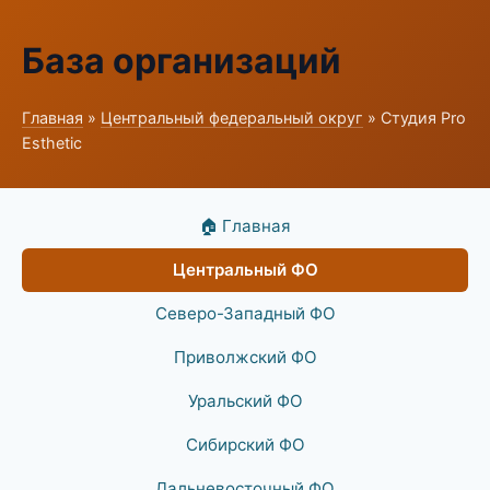
База организаций
Главная
»
Центральный федеральный округ
» Студия Pro
Esthetic
🏠 Главная
Центральный ФО
Северо-Западный ФО
Приволжский ФО
Уральский ФО
Сибирский ФО
Дальневосточный ФО