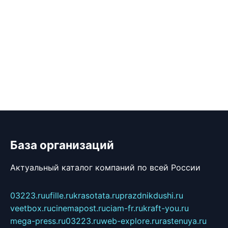
База организаций
Актуальный каталог компаний по всей России
03223.ru
ufille.ru
krasotata.ru
prazdnikdushi.ru
veetbox.ru
cinemapost.ru
ciam-fr.ru
kraft-you.ru
mega-press.ru
03223.ru
web-explore.ru
rastenuya.ru