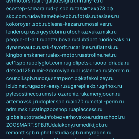
avrmotors.ru
art-galadesign.ru
tiffany-c.ru
ecostep-samara.ru
d-p.spb.ru
галактика73.рф
sko.com.ru
davitamebel-spb.ru
fotsis.ru
tesiaes.ru
kokoroyari.spb.ru
blesna-kazan.ru
mossilver.ru
lenderoq.ru
sergeydobrin.ru
tochkazvuka.msk.ru
people-of-art.ru
bezzubova.ru
clubtibet.ru
orior-aks.ru
dynamoauto.ru
szk-favorit.ru
carlines.ru
flatnsk.ru
kingbolenskaner.ru
alex-motor.ru
astroline.net.ru
act1.spb.ru
polyglot.com.ru
gidlipetsk.ru
ooo-driada.ru
detsad125.ru
mir-zdoroviya.ru
bruslanovo.ru
siterem.ru
council.spb.ru
лодкипатриот.рф
kafekolizey.ru
iclub.net.ru
gazon-easy.ru
sugarepilekb.ru
grinox.ru
pylesostineco.ru
msts-ozarenie.ru
kameryjooan.ru
artemovskij.ru
dopler.spb.ru
aid70.ru
metall-perm.ru
ndm.msk.ru
ratingzooshop.ru
apiaccess.ru
globalautotrade.info
bezverhovskoe.ru
drsschool.ru
ZOOSMART.SPB.RU
dalakony.ru
medikijob.ru
remontt.spb.ru
photostudia.spb.ru
myragon.ru