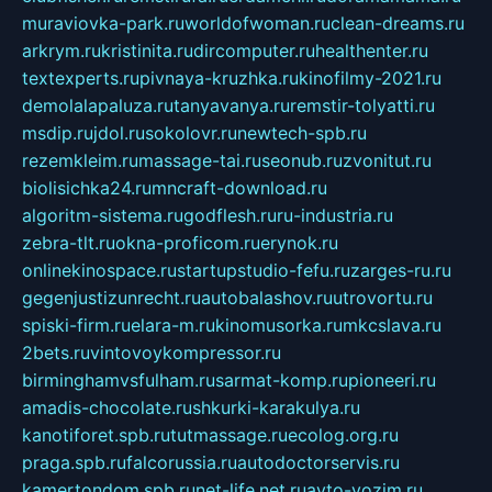
muraviovka-park.ru
worldofwoman.ru
clean-dreams.ru
arkrym.ru
kristinita.ru
dircomputer.ru
healthenter.ru
textexperts.ru
pivnaya-kruzhka.ru
kinofilmy-2021.ru
demolalapaluza.ru
tanyavanya.ru
remstir-tolyatti.ru
msdip.ru
jdol.ru
sokolovr.ru
newtech-spb.ru
rezemkleim.ru
massage-tai.ru
seonub.ru
zvonitut.ru
biolisichka24.ru
mncraft-download.ru
algoritm-sistema.ru
godflesh.ru
ru-industria.ru
zebra-tlt.ru
okna-proficom.ru
erynok.ru
onlinekinospace.ru
startupstudio-fefu.ru
zarges-ru.ru
gegenjustizunrecht.ru
autobalashov.ru
utrovortu.ru
spiski-firm.ru
elara-m.ru
kinomusorka.ru
mkcslava.ru
2bets.ru
vintovoykompressor.ru
birminghamvsfulham.ru
sarmat-komp.ru
pioneeri.ru
amadis-chocolate.ru
shkurki-karakulya.ru
kanotiforet.spb.ru
tutmassage.ru
ecolog.org.ru
praga.spb.ru
falcorussia.ru
autodoctorservis.ru
kamertondom.spb.ru
net-life.net.ru
avto-vozim.ru