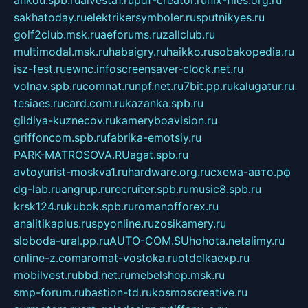
ankou.spb.ru
alvesta1.ru
pdf-creator.ru
nix-files.org.ru
sakhatoday.ru
elektrikersymboler.ru
sputnikyes.ru
golf2club.msk.ru
aeforums.ru
zallclub.ru
multimodal.msk.ru
habaigry.ru
haikko.ru
sobakopedia.ru
isz-fest.ru
ewnc.info
screensaver-clock.net.ru
volnav.spb.ru
comnat.ru
npf.net.ru
7bit.pp.ru
kalugatur.ru
tesiaes.ru
card.com.ru
kazanka.spb.ru
gildiya-kuznecov.ru
kameryboavision.ru
griffoncom.spb.ru
fabrika-emotsiy.ru
PARK-MATROSOVA.RU
agat.spb.ru
avtoyurist-moskva1.ru
hardware.org.ru
схема-авто.рф
dg-lab.ru
angrup.ru
recruiter.spb.ru
music8.spb.ru
krsk124.ru
kubok.spb.ru
romanofforex.ru
analitikaplus.ru
spyonline.ru
zosikamery.ru
sloboda-ural.pp.ru
AUTO-COM.SU
hohota.net
alimy.ru
online-z.com
aromat-vostoka.ru
otdelkaexp.ru
mobilvest.ru
bbd.net.ru
mebelshop.msk.ru
smp-forum.ru
bastion-td.ru
kosmoscreative.ru