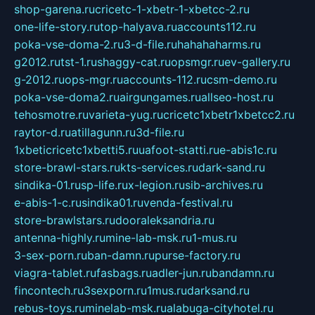
shop-garena.ru
cricetc-1-xbetr-1-xbetcc-2.ru
one-life-story.ru
top-halyava.ru
accounts112.ru
poka-vse-doma-2.ru
3-d-file.ru
hahahaharms.ru
g2012.ru
tst-1.ru
shaggy-cat.ru
opsmgr.ru
ev-gallery.ru
g-2012.ru
ops-mgr.ru
accounts-112.ru
csm-demo.ru
poka-vse-doma2.ru
airgungames.ru
allseo-host.ru
tehosmotre.ru
varieta-yug.ru
cricetc1xbetr1xbetcc2.ru
raytor-d.ru
atillagunn.ru
3d-file.ru
1xbeticricetc1xbetti5.ru
uafoot-statti.ru
e-abis1c.ru
store-brawl-stars.ru
kts-services.ru
dark-sand.ru
sindika-01.ru
sp-life.ru
x-legion.ru
sib-archives.ru
e-abis-1-c.ru
sindika01.ru
venda-festival.ru
store-brawlstars.ru
dooraleksandria.ru
antenna-highly.ru
mine-lab-msk.ru
1-mus.ru
3-sex-porn.ru
ban-damn.ru
purse-factory.ru
viagra-tablet.ru
fasbags.ru
adler-jun.ru
bandamn.ru
fincontech.ru
3sexporn.ru
1mus.ru
darksand.ru
rebus-toys.ru
minelab-msk.ru
alabuga-cityhotel.ru