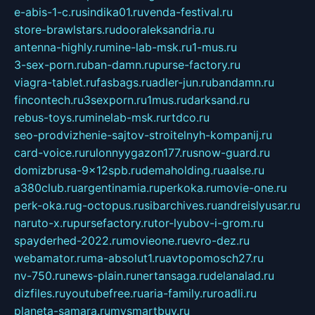
e-abis-1-c.ru
sindika01.ru
venda-festival.ru
store-brawlstars.ru
dooraleksandria.ru
antenna-highly.ru
mine-lab-msk.ru
1-mus.ru
3-sex-porn.ru
ban-damn.ru
purse-factory.ru
viagra-tablet.ru
fasbags.ru
adler-jun.ru
bandamn.ru
fincontech.ru
3sexporn.ru
1mus.ru
darksand.ru
rebus-toys.ru
minelab-msk.ru
rtdco.ru
seo-prodvizhenie-sajtov-stroitelnyh-kompanij.ru
card-voice.ru
rulonnyygazon177.ru
snow-guard.ru
domizbrusa-9x12spb.ru
demaholding.ru
aalse.ru
a380club.ru
argentinamia.ru
perkoka.ru
movie-one.ru
perk-oka.ru
g-octopus.ru
sibarchives.ru
andreislyusar.ru
naruto-x.ru
pursefactory.ru
tor-lyubov-i-grom.ru
spayderhed-2022.ru
movieone.ru
evro-dez.ru
webamator.ru
ma-absolut1.ru
avtopomosch27.ru
nv-750.ru
news-plain.ru
nertansaga.ru
delanalad.ru
dizfiles.ru
youtubefree.ru
aria-family.ru
roadli.ru
planeta-samara.ru
mysmartbuy.ru