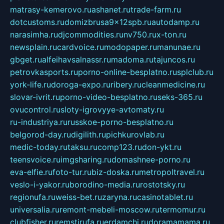
matrasy-kemerovo.ru
ashanet.ru
trade-farm.ru
dotcustoms.ru
domizbrusa9x12spb.ru
autodamp.ru
narasimha.ru
djcommodities.ru
nv750.ru
x-ton.ru
newsplain.ru
cardvoice.ru
modopaper.ru
manunae.ru
gbget.ru
alfeihavsalnassr.ru
madoma.ru
tajuncos.ru
petrovkasports.ru
porno-online-besplatno.ru
splclub.ru
york-life.ru
doroga-expo.ru
ribery.ru
cleanmedicine.ru
slovar-ivrit.ru
porno-video-besplatno.ru
seks-365.ru
ovucontrol.ru
sloty-igrovyye-avtomaty.ru
ru-industriya.ru
russkoe-porno-besplatno.ru
belgorod-day.ru
digilith.ru
pichkurovlab.ru
medic-today.ru
taksu.ru
comp123.ru
don-ykt.ru
teensvoice.ru
imgsharing.ru
domashnee-porno.ru
eva-elfie.ru
foto-tur.ru
biz-doska.ru
metropoltravel.ru
veslo-i-yakor.ru
borodino-media.ru
rostotsky.ru
regionufa.ru
weiss-bet.ru
zaryna.ru
casinotablet.ru
universalia.ru
remont-mebeli-moscow.ru
termomur.ru
clubfisher.ru
remstirufa.ru
erdamchi.ru
doramamama.ru