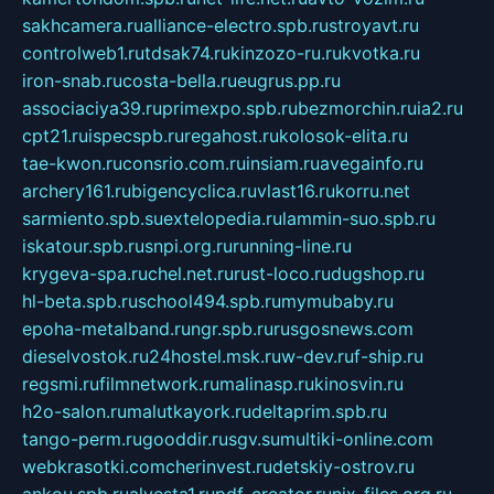
sakhcamera.ru
alliance-electro.spb.ru
stroyavt.ru
controlweb1.ru
tdsak74.ru
kinzozo-ru.ru
kvotka.ru
iron-snab.ru
costa-bella.ru
eugrus.pp.ru
associaciya39.ru
primexpo.spb.ru
bezmorchin.ru
ia2.ru
cpt21.ru
ispecspb.ru
regahost.ru
kolosok-elita.ru
tae-kwon.ru
consrio.com.ru
insiam.ru
avegainfo.ru
archery161.ru
bigencyclica.ru
vlast16.ru
korru.net
sarmiento.spb.su
extelopedia.ru
lammin-suo.spb.ru
iskatour.spb.ru
snpi.org.ru
running-line.ru
krygeva-spa.ru
chel.net.ru
rust-loco.ru
dugshop.ru
hl-beta.spb.ru
school494.spb.ru
mymubaby.ru
epoha-metalband.ru
ngr.spb.ru
rusgosnews.com
dieselvostok.ru
24hostel.msk.ru
w-dev.ru
f-ship.ru
regsmi.ru
filmnetwork.ru
malinasp.ru
kinosvin.ru
h2o-salon.ru
malutkayork.ru
deltaprim.spb.ru
tango-perm.ru
gooddir.ru
sgv.su
multiki-online.com
webkrasotki.com
cherinvest.ru
detskiy-ostrov.ru