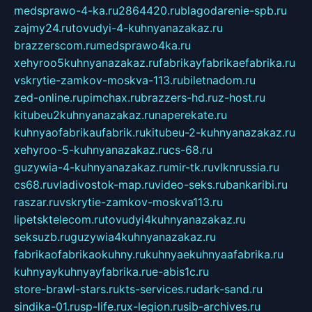
medsprawo-4-ka.ru
2864420.ru
blagodarenie-spb.ru
zajmy24.ru
tovudyi-4-kuhnyanazakaz.ru
brazzerscom.ru
medsprawo4ka.ru
xehyroo5kuhnyanazakaz.ru
fabrikayfabrikaefabrika.ru
vskrytie-zamkov-moskva-113.ru
biletnadom.ru
zed-online.ru
pimchax.ru
brazzers-hd.ru
z-host.ru
kitubeu2kuhnyanazakaz.ru
naperekate.ru
kuhnyaofabrikaufabrik.ru
kitubeu-2-kuhnyanazakaz.ru
xehyroo-5-kuhnyanazakaz.ru
cs-68.ru
guzywia-4-kuhnyanazakaz.ru
mir-tk.ru
vlknrussia.ru
cs68.ru
vladivostok-map.ru
video-seks.ru
bankaribi.ru
raszar.ru
vskrytie-zamkov-moskva113.ru
lipetsktelecom.ru
tovudyi4kuhnyanazakaz.ru
seksuzb.ru
guzywia4kuhnyanazakaz.ru
fabrikaofabrikaokuhny.ru
kuhnyaekuhnyaafabrika.ru
kuhnyaykuhnyayfabrika.ru
e-abis1c.ru
store-brawl-stars.ru
kts-services.ru
dark-sand.ru
sindika-01.ru
sp-life.ru
x-legion.ru
sib-archives.ru