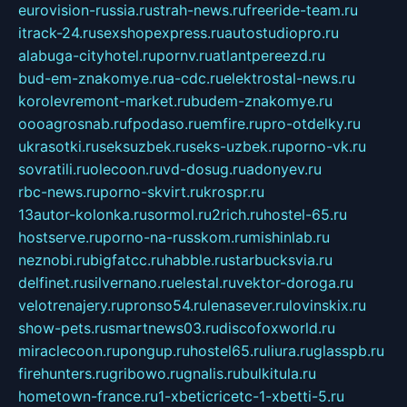
eurovision-russia.ru
strah-news.ru
freeride-team.ru
itrack-24.ru
sexshopexpress.ru
autostudiopro.ru
alabuga-cityhotel.ru
pornv.ru
atlantpereezd.ru
bud-em-znakomye.ru
a-cdc.ru
elektrostal-news.ru
korolevremont-market.ru
budem-znakomye.ru
oooagrosnab.ru
fpodaso.ru
emfire.ru
pro-otdelky.ru
ukrasotki.ru
seksuzbek.ru
seks-uzbek.ru
porno-vk.ru
sovratili.ru
olecoon.ru
vd-dosug.ru
adonyev.ru
rbc-news.ru
porno-skvirt.ru
krospr.ru
13autor-kolonka.ru
sormol.ru
2rich.ru
hostel-65.ru
hostserve.ru
porno-na-russkom.ru
mishinlab.ru
neznobi.ru
bigfatcc.ru
habble.ru
starbucksvia.ru
delfinet.ru
silvernano.ru
elestal.ru
vektor-doroga.ru
velotrenajery.ru
pronso54.ru
lenasever.ru
lovinskix.ru
show-pets.ru
smartnews03.ru
discofoxworld.ru
miraclecoon.ru
pongup.ru
hostel65.ru
liura.ru
glasspb.ru
firehunters.ru
gribowo.ru
gnalis.ru
bulkitula.ru
hometown-france.ru
1-xbeticricetc-1-xbetti-5.ru