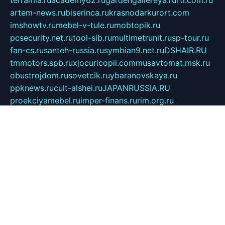
terramia.ru
academy62.ru
gardengallereya.ru
rti.com.ru
artem-news.ru
biserinca.ru
krasnodarkurort.com
imshowtv.ru
mebel-v-tule.ru
mobtopik.ru
pcsecurity.net.ru
tool-sib.ru
multimetrunit.ru
sp-tour.ru
fan-cs.ru
santeh-russia.ru
symbian9.net.ru
DSHAIR.RU
tmmotors.spb.ru
xjocuricopii.com
musavtomat.msk.ru
obustrojdom.ru
sovetcik.ru
ybaranovskaya.ru
ppknews.ru
cult-alshei.ru
JAPANRUSSIA.RU
proekciyamebel.ru
imper-finans.ru
rim.org.ru
glamourai.ru
brassminus.ru
zabor-pro.ru
ftn.pp.ru
dorogoe58.ru
laimengpacker.ru
kuzova-zapchasti.ru
sageerp.ru
taxodrom.ru
dsrazvitie.ru
hardcity.net.ru
ratinghomegames.ru
topservice25.ru
gubernyan.ru
gtglasslined.ru
ii4.ru
tssport.spb.ru
andorra24.com
blackwallstreet.ru
oboimos.ru
optim-doors.com.ru
ikuch.ru
nycr.org.ru
npa21.ru
vremya-ch.spb.ru
desert000.ru
ivtorgi.ru
ifiori.ru
catalog-statei.ru
dcv.org.ru
spetsmaster174.ru
ipkameryhiseeu.ru