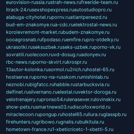
eurovision-russia.ru
strah-news.ru
freeride-team.ru
itrack-24.ru
sexshopexpress.ru
autostudiopro.ru
alabuga-cityhotel.ru
pornv.ru
atlantpereezd.ru
bud-em-znakomye.ru
a-cdc.ru
elektrostal-news.ru
korolevremont-market.ru
budem-znakomye.ru
oooagrosnab.ru
fpodaso.ru
emfire.ru
pro-otdelky.ru
ukrasotki.ru
seksuzbek.ru
seks-uzbek.ru
porno-vk.ru
sovratili.ru
olecoon.ru
vd-dosug.ru
adonyev.ru
rbc-news.ru
porno-skvirt.ru
krospr.ru
13autor-kolonka.ru
sormol.ru
2rich.ru
hostel-65.ru
hostserve.ru
porno-na-russkom.ru
mishinlab.ru
neznobi.ru
bigfatcc.ru
habble.ru
starbucksvia.ru
delfinet.ru
silvernano.ru
elestal.ru
vektor-doroga.ru
velotrenajery.ru
pronso54.ru
lenasever.ru
lovinskix.ru
show-pets.ru
smartnews03.ru
discofoxworld.ru
miraclecoon.ru
pongup.ru
hostel65.ru
liura.ru
glasspb.ru
firehunters.ru
gribowo.ru
gnalis.ru
bulkitula.ru
hometown-france.ru
1-xbeticricetc-1-xbetti-5.ru