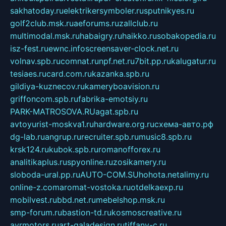
sakhatoday.ru
elektrikersymboler.ru
sputnikyes.ru
golf2club.msk.ru
aeforums.ru
zallclub.ru
multimodal.msk.ru
habaigry.ru
haikko.ru
sobakopedia.ru
isz-fest.ru
ewnc.info
screensaver-clock.net.ru
volnav.spb.ru
comnat.ru
npf.net.ru
7bit.pp.ru
kalugatur.ru
tesiaes.ru
card.com.ru
kazanka.spb.ru
gildiya-kuznecov.ru
kameryboavision.ru
griffoncom.spb.ru
fabrika-emotsiy.ru
PARK-MATROSOVA.RU
agat.spb.ru
avtoyurist-moskva1.ru
hardware.org.ru
схема-авто.рф
dg-lab.ru
angrup.ru
recruiter.spb.ru
music8.spb.ru
krsk124.ru
kubok.spb.ru
romanofforex.ru
analitikaplus.ru
spyonline.ru
zosikamery.ru
sloboda-ural.pp.ru
AUTO-COM.SU
hohota.net
alimy.ru
online-z.com
aromat-vostoka.ru
otdelkaexp.ru
mobilvest.ru
bbd.net.ru
mebelshop.msk.ru
smp-forum.ru
bastion-td.ru
kosmoscreative.ru
avrmotors.ru
art-galadesign.ru
tiffany-c.ru