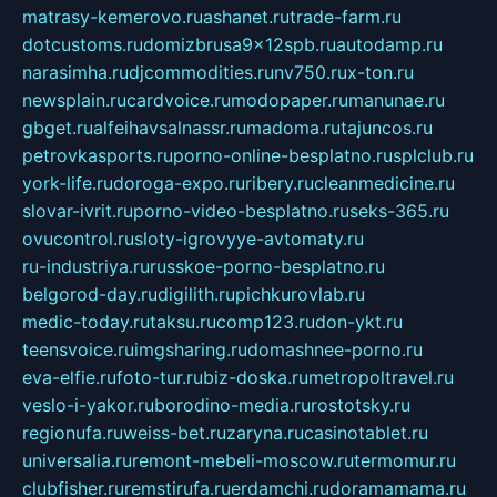
matrasy-kemerovo.ru
ashanet.ru
trade-farm.ru
dotcustoms.ru
domizbrusa9x12spb.ru
autodamp.ru
narasimha.ru
djcommodities.ru
nv750.ru
x-ton.ru
newsplain.ru
cardvoice.ru
modopaper.ru
manunae.ru
gbget.ru
alfeihavsalnassr.ru
madoma.ru
tajuncos.ru
petrovkasports.ru
porno-online-besplatno.ru
splclub.ru
york-life.ru
doroga-expo.ru
ribery.ru
cleanmedicine.ru
slovar-ivrit.ru
porno-video-besplatno.ru
seks-365.ru
ovucontrol.ru
sloty-igrovyye-avtomaty.ru
ru-industriya.ru
russkoe-porno-besplatno.ru
belgorod-day.ru
digilith.ru
pichkurovlab.ru
medic-today.ru
taksu.ru
comp123.ru
don-ykt.ru
teensvoice.ru
imgsharing.ru
domashnee-porno.ru
eva-elfie.ru
foto-tur.ru
biz-doska.ru
metropoltravel.ru
veslo-i-yakor.ru
borodino-media.ru
rostotsky.ru
regionufa.ru
weiss-bet.ru
zaryna.ru
casinotablet.ru
universalia.ru
remont-mebeli-moscow.ru
termomur.ru
clubfisher.ru
remstirufa.ru
erdamchi.ru
doramamama.ru