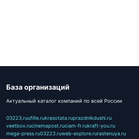
База организаций
Актуальный каталог компаний по всей России
03223.ru
ufille.ru
krasotata.ru
prazdnikdushi.ru
veetbox.ru
cinemapost.ru
ciam-fr.ru
kraft-you.ru
mega-press.ru
03223.ru
web-explore.ru
rastenuya.ru