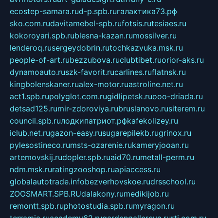
ecostep-samara.ru
d-p.spb.ru
галактика73.рф
sko.com.ru
davitamebel-spb.ru
fotsis.ru
tesiaes.ru
kokoroyari.spb.ru
blesna-kazan.ru
mossilver.ru
lenderoq.ru
sergeydobrin.ru
tochkazvuka.msk.ru
people-of-art.ru
bezzubova.ru
clubtibet.ru
orior-aks.ru
dynamoauto.ru
szk-favorit.ru
carlines.ru
flatnsk.ru
kingbolenskaner.ru
alex-motor.ru
astroline.net.ru
act1.spb.ru
polyglot.com.ru
gidlipetsk.ru
ooo-driada.ru
detsad125.ru
mir-zdoroviya.ru
bruslanovo.ru
siterem.ru
council.spb.ru
лодкипатриот.рф
kafekolizey.ru
iclub.net.ru
gazon-easy.ru
sugarepilekb.ru
grinox.ru
pylesostineco.ru
msts-ozarenie.ru
kameryjooan.ru
artemovskij.ru
dopler.spb.ru
aid70.ru
metall-perm.ru
ndm.msk.ru
ratingzooshop.ru
apiaccess.ru
globalautotrade.info
bezverhovskoe.ru
drsschool.ru
ZOOSMART.SPB.RU
dalakony.ru
medikijob.ru
remontt.spb.ru
photostudia.spb.ru
myragon.ru