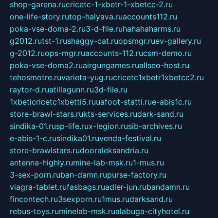
shop-garena.ru
cricetc-1-xbetr-1-xbetcc-2.ru
one-life-story.ru
top-halyava.ru
accounts112.ru
poka-vse-doma-2.ru
3-d-file.ru
hahahaharms.ru
g2012.ru
tst-1.ru
shaggy-cat.ru
opsmgr.ru
ev-gallery.ru
g-2012.ru
ops-mgr.ru
accounts-112.ru
csm-demo.ru
poka-vse-doma2.ru
airgungames.ru
allseo-host.ru
tehosmotre.ru
varieta-yug.ru
cricetc1xbetr1xbetcc2.ru
raytor-d.ru
atillagunn.ru
3d-file.ru
1xbeticricetc1xbetti5.ru
uafoot-statti.ru
e-abis1c.ru
store-brawl-stars.ru
kts-services.ru
dark-sand.ru
sindika-01.ru
sp-life.ru
x-legion.ru
sib-archives.ru
e-abis-1-c.ru
sindika01.ru
venda-festival.ru
store-brawlstars.ru
dooraleksandria.ru
antenna-highly.ru
mine-lab-msk.ru
1-mus.ru
3-sex-porn.ru
ban-damn.ru
purse-factory.ru
viagra-tablet.ru
fasbags.ru
adler-jun.ru
bandamn.ru
fincontech.ru
3sexporn.ru
1mus.ru
darksand.ru
rebus-toys.ru
minelab-msk.ru
alabuga-cityhotel.ru