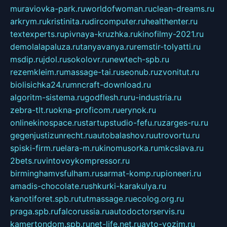
muraviovka-park.ru
worldofwoman.ru
clean-dreams.ru
arkrym.ru
kristinita.ru
dircomputer.ru
healthenter.ru
textexperts.ru
pivnaya-kruzhka.ru
kinofilmy-2021.ru
demolalapaluza.ru
tanyavanya.ru
remstir-tolyatti.ru
msdip.ru
jdol.ru
sokolovr.ru
newtech-spb.ru
rezemkleim.ru
massage-tai.ru
seonub.ru
zvonitut.ru
biolisichka24.ru
mncraft-download.ru
algoritm-sistema.ru
godflesh.ru
ru-industria.ru
zebra-tlt.ru
okna-proficom.ru
erynok.ru
onlinekinospace.ru
startupstudio-fefu.ru
zarges-ru.ru
gegenjustizunrecht.ru
autobalashov.ru
utrovortu.ru
spiski-firm.ru
elara-m.ru
kinomusorka.ru
mkcslava.ru
2bets.ru
vintovoykompressor.ru
birminghamvsfulham.ru
sarmat-komp.ru
pioneeri.ru
amadis-chocolate.ru
shkurki-karakulya.ru
kanotiforet.spb.ru
tutmassage.ru
ecolog.org.ru
praga.spb.ru
falcorussia.ru
autodoctorservis.ru
kamertondom.spb.ru
net-life.net.ru
avto-vozim.ru