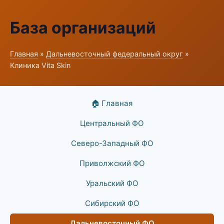
База организаций
Главная
»
Дальневосточный федеральный округ
»
Клиника Vita Skin
🏠 Главная
Центральный ФО
Северо-Западный ФО
Приволжский ФО
Уральский ФО
Сибирский ФО
Дальневосточный ФО