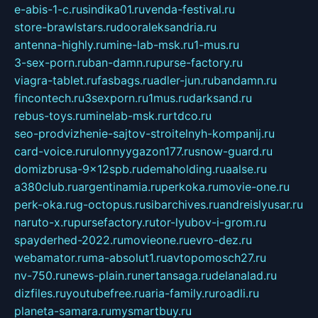
e-abis-1-c.ru
sindika01.ru
venda-festival.ru
store-brawlstars.ru
dooraleksandria.ru
antenna-highly.ru
mine-lab-msk.ru
1-mus.ru
3-sex-porn.ru
ban-damn.ru
purse-factory.ru
viagra-tablet.ru
fasbags.ru
adler-jun.ru
bandamn.ru
fincontech.ru
3sexporn.ru
1mus.ru
darksand.ru
rebus-toys.ru
minelab-msk.ru
rtdco.ru
seo-prodvizhenie-sajtov-stroitelnyh-kompanij.ru
card-voice.ru
rulonnyygazon177.ru
snow-guard.ru
domizbrusa-9x12spb.ru
demaholding.ru
aalse.ru
a380club.ru
argentinamia.ru
perkoka.ru
movie-one.ru
perk-oka.ru
g-octopus.ru
sibarchives.ru
andreislyusar.ru
naruto-x.ru
pursefactory.ru
tor-lyubov-i-grom.ru
spayderhed-2022.ru
movieone.ru
evro-dez.ru
webamator.ru
ma-absolut1.ru
avtopomosch27.ru
nv-750.ru
news-plain.ru
nertansaga.ru
delanalad.ru
dizfiles.ru
youtubefree.ru
aria-family.ru
roadli.ru
planeta-samara.ru
mysmartbuy.ru