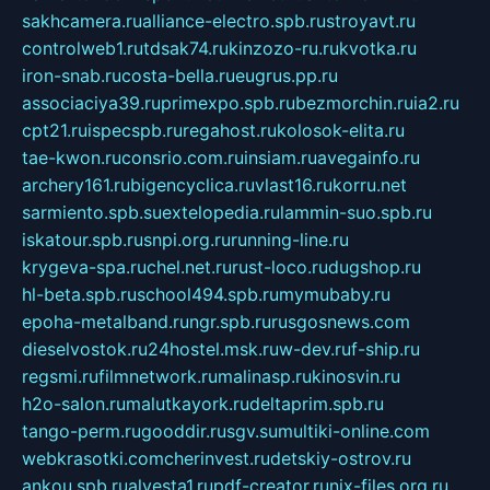
sakhcamera.ru
alliance-electro.spb.ru
stroyavt.ru
controlweb1.ru
tdsak74.ru
kinzozo-ru.ru
kvotka.ru
iron-snab.ru
costa-bella.ru
eugrus.pp.ru
associaciya39.ru
primexpo.spb.ru
bezmorchin.ru
ia2.ru
cpt21.ru
ispecspb.ru
regahost.ru
kolosok-elita.ru
tae-kwon.ru
consrio.com.ru
insiam.ru
avegainfo.ru
archery161.ru
bigencyclica.ru
vlast16.ru
korru.net
sarmiento.spb.su
extelopedia.ru
lammin-suo.spb.ru
iskatour.spb.ru
snpi.org.ru
running-line.ru
krygeva-spa.ru
chel.net.ru
rust-loco.ru
dugshop.ru
hl-beta.spb.ru
school494.spb.ru
mymubaby.ru
epoha-metalband.ru
ngr.spb.ru
rusgosnews.com
dieselvostok.ru
24hostel.msk.ru
w-dev.ru
f-ship.ru
regsmi.ru
filmnetwork.ru
malinasp.ru
kinosvin.ru
h2o-salon.ru
malutkayork.ru
deltaprim.spb.ru
tango-perm.ru
gooddir.ru
sgv.su
multiki-online.com
webkrasotki.com
cherinvest.ru
detskiy-ostrov.ru
ankou.spb.ru
alvesta1.ru
pdf-creator.ru
nix-files.org.ru