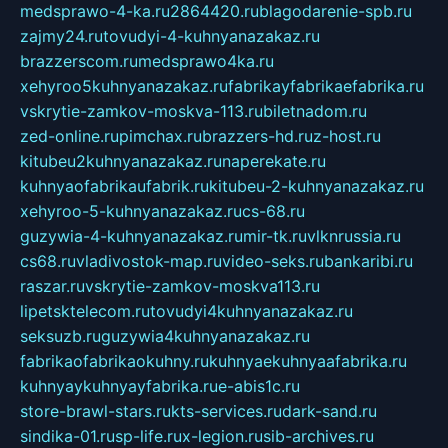
medsprawo-4-ka.ru
2864420.ru
blagodarenie-spb.ru
zajmy24.ru
tovudyi-4-kuhnyanazakaz.ru
brazzerscom.ru
medsprawo4ka.ru
xehyroo5kuhnyanazakaz.ru
fabrikayfabrikaefabrika.ru
vskrytie-zamkov-moskva-113.ru
biletnadom.ru
zed-online.ru
pimchax.ru
brazzers-hd.ru
z-host.ru
kitubeu2kuhnyanazakaz.ru
naperekate.ru
kuhnyaofabrikaufabrik.ru
kitubeu-2-kuhnyanazakaz.ru
xehyroo-5-kuhnyanazakaz.ru
cs-68.ru
guzywia-4-kuhnyanazakaz.ru
mir-tk.ru
vlknrussia.ru
cs68.ru
vladivostok-map.ru
video-seks.ru
bankaribi.ru
raszar.ru
vskrytie-zamkov-moskva113.ru
lipetsktelecom.ru
tovudyi4kuhnyanazakaz.ru
seksuzb.ru
guzywia4kuhnyanazakaz.ru
fabrikaofabrikaokuhny.ru
kuhnyaekuhnyaafabrika.ru
kuhnyaykuhnyayfabrika.ru
e-abis1c.ru
store-brawl-stars.ru
kts-services.ru
dark-sand.ru
sindika-01.ru
sp-life.ru
x-legion.ru
sib-archives.ru