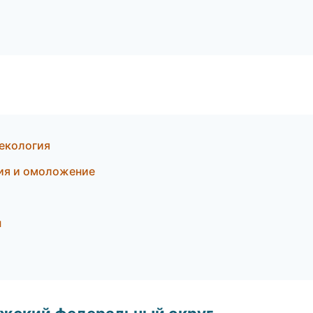
некология
ция и омоложение
ы