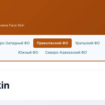
ника Face Skin
ро-Западный ФО
Приволжский ФО
Уральский ФО
Южный ФО
Северо-Кавказский ФО
in