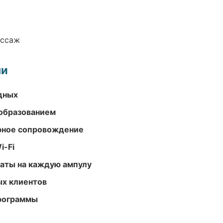
ассаж
ми
одных
образованием
урное сопровождение
i-Fi
аты на каждую ампулу
ых клиентов
программы