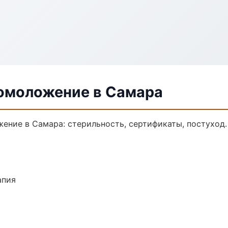
 омоложение в Самара
жение в Самара: стерильность, сертификаты, постуход
апия