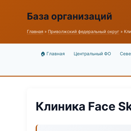
База организаций
Главная
»
Приволжский федеральный округ
» Кли
🏠 Главная
Центральный ФО
Севе
Клиника Face Sk