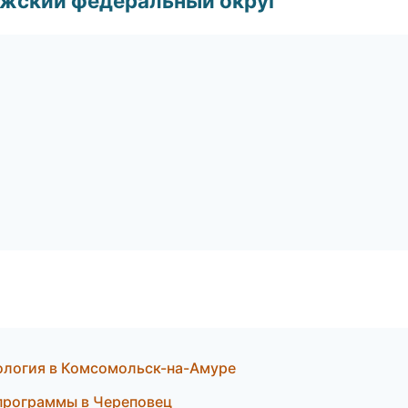
лжский федеральный округ
тология в Комсомольск-на-Амуре
 программы в Череповец