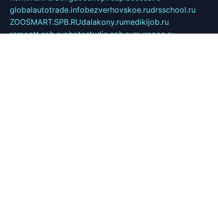
globalautotrade.info
bezverhovskoe.ru
drsschool.ru
ZOOSMART.SPB.RU
dalakony.ru
medikijob.ru
remontt.spb.ru
photostudia.spb.ru
myragon.ru
terramia.ru
academy62.ru
gardengallereya.ru
rti.com.ru
artem-news.ru
biserinca.ru
krasnodarkurort.com
imshowtv.ru
mebel-v-tule.ru
mobtopik.ru
pcsecurity.net.ru
tool-sib.ru
multimetrunit.ru
sp-tour.ru
fan-cs.ru
santeh-russia.ru
symbian9.net.ru
DSHAIR.RU
tmmotors.spb.ru
xjocuricopii.com
musavtomat.msk.ru
obustrojdom.ru
sovetcik.ru
ybaranovskaya.ru
ppknews.ru
cult-alshei.ru
JAPANRUSSIA.RU
proekciyamebel.ru
imper-finans.ru
rim.org.ru
glamourai.ru
brassminus.ru
zabor-pro.ru
ftn.pp.ru
dorogoe58.ru
laimengpacker.ru
kuzova-zapchasti.ru
sageerp.ru
taxodrom.ru
dsrazvitie.ru
hardcity.net.ru
ratinghomegames.ru
topservice25.ru
gubernyan.ru
gtglasslined.ru
ii4.ru
tssport.spb.ru
andorra24.com
blackwallstreet.ru
oboimos.ru
optim-doors.com.ru