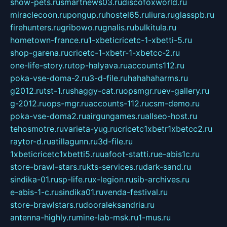
show-pets.ru
smartnews03.ru
discofoxworld.ru
miraclecoon.ru
pongup.ru
hostel65.ru
liura.ru
glasspb.ru
firehunters.ru
gribowo.ru
gnalis.ru
bulkitula.ru
hometown-france.ru
1-xbeticricetc-1-xbetti-5.ru
shop-garena.ru
cricetc-1-xbetr-1-xbetcc-2.ru
one-life-story.ru
top-halyava.ru
accounts112.ru
poka-vse-doma-2.ru
3-d-file.ru
hahahaharms.ru
g2012.ru
tst-1.ru
shaggy-cat.ru
opsmgr.ru
ev-gallery.ru
g-2012.ru
ops-mgr.ru
accounts-112.ru
csm-demo.ru
poka-vse-doma2.ru
airgungames.ru
allseo-host.ru
tehosmotre.ru
varieta-yug.ru
cricetc1xbetr1xbetcc2.ru
raytor-d.ru
atillagunn.ru
3d-file.ru
1xbeticricetc1xbetti5.ru
uafoot-statti.ru
e-abis1c.ru
store-brawl-stars.ru
kts-services.ru
dark-sand.ru
sindika-01.ru
sp-life.ru
x-legion.ru
sib-archives.ru
e-abis-1-c.ru
sindika01.ru
venda-festival.ru
store-brawlstars.ru
dooraleksandria.ru
antenna-highly.ru
mine-lab-msk.ru
1-mus.ru