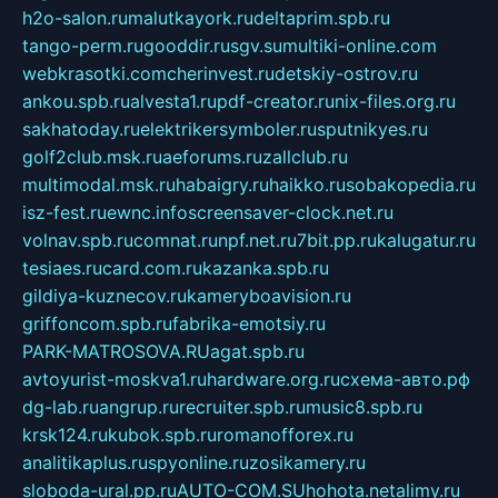
h2o-salon.ru
malutkayork.ru
deltaprim.spb.ru
tango-perm.ru
gooddir.ru
sgv.su
multiki-online.com
webkrasotki.com
cherinvest.ru
detskiy-ostrov.ru
ankou.spb.ru
alvesta1.ru
pdf-creator.ru
nix-files.org.ru
sakhatoday.ru
elektrikersymboler.ru
sputnikyes.ru
golf2club.msk.ru
aeforums.ru
zallclub.ru
multimodal.msk.ru
habaigry.ru
haikko.ru
sobakopedia.ru
isz-fest.ru
ewnc.info
screensaver-clock.net.ru
volnav.spb.ru
comnat.ru
npf.net.ru
7bit.pp.ru
kalugatur.ru
tesiaes.ru
card.com.ru
kazanka.spb.ru
gildiya-kuznecov.ru
kameryboavision.ru
griffoncom.spb.ru
fabrika-emotsiy.ru
PARK-MATROSOVA.RU
agat.spb.ru
avtoyurist-moskva1.ru
hardware.org.ru
схема-авто.рф
dg-lab.ru
angrup.ru
recruiter.spb.ru
music8.spb.ru
krsk124.ru
kubok.spb.ru
romanofforex.ru
analitikaplus.ru
spyonline.ru
zosikamery.ru
sloboda-ural.pp.ru
AUTO-COM.SU
hohota.net
alimy.ru