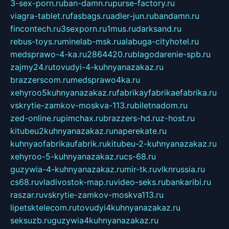
3-sex-porn.ru
ban-damn.ru
purse-factory.ru
viagra-tablet.ru
fasbags.ru
adler-jun.ru
bandamn.ru
fincontech.ru
3sexporn.ru
1mus.ru
darksand.ru
rebus-toys.ru
minelab-msk.ru
alabuga-cityhotel.ru
medsprawo-4-ka.ru
2864420.ru
blagodarenie-spb.ru
zajmy24.ru
tovudyi-4-kuhnyanazakaz.ru
brazzerscom.ru
medsprawo4ka.ru
xehyroo5kuhnyanazakaz.ru
fabrikayfabrikaefabrika.ru
vskrytie-zamkov-moskva-113.ru
biletnadom.ru
zed-online.ru
pimchax.ru
brazzers-hd.ru
z-host.ru
kitubeu2kuhnyanazakaz.ru
naperekate.ru
kuhnyaofabrikaufabrik.ru
kitubeu-2-kuhnyanazakaz.ru
xehyroo-5-kuhnyanazakaz.ru
cs-68.ru
guzywia-4-kuhnyanazakaz.ru
mir-tk.ru
vlknrussia.ru
cs68.ru
vladivostok-map.ru
video-seks.ru
bankaribi.ru
raszar.ru
vskrytie-zamkov-moskva113.ru
lipetsktelecom.ru
tovudyi4kuhnyanazakaz.ru
seksuzb.ru
guzywia4kuhnyanazakaz.ru