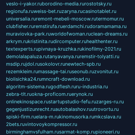
veslo-i-yakor.ru
borodino-media.ru
rostotsky.ru
regionufa.ru
weiss-bet.ru
zaryna.ru
casinotablet.ru
universalia.ru
remont-mebeli-moscow.ru
termomur.ru
clubfisher.ru
remstirufa.ru
erdamchi.ru
doramamama.ru
muraviovka-park.ru
worldofwoman.ru
clean-dreams.ru
arkrym.ru
kristinita.ru
dircomputer.ru
healthenter.ru
textexperts.ru
pivnaya-kruzhka.ru
kinofilmy-2021.ru
demolalapaluza.ru
tanyavanya.ru
remstir-tolyatti.ru
msdip.ru
jdol.ru
sokolovr.ru
newtech-spb.ru
rezemkleim.ru
massage-tai.ru
seonub.ru
zvonitut.ru
biolisichka24.ru
mncraft-download.ru
algoritm-sistema.ru
godflesh.ru
ru-industria.ru
zebra-tlt.ru
okna-proficom.ru
erynok.ru
onlinekinospace.ru
startupstudio-fefu.ru
zarges-ru.ru
gegenjustizunrecht.ru
autobalashov.ru
utrovortu.ru
spiski-firm.ru
elara-m.ru
kinomusorka.ru
mkcslava.ru
2bets.ru
vintovoykompressor.ru
birminghamvsfulham.ru
sarmat-komp.ru
pioneeri.ru