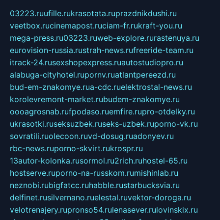
03223.ru
ufille.ru
krasotata.ru
prazdnikdushi.ru
veetbox.ru
cinemapost.ru
ciam-fr.ru
kraft-you.ru
mega-press.ru
03223.ru
web-explore.ru
rastenuya.ru
eurovision-russia.ru
strah-news.ru
freeride-team.ru
itrack-24.ru
sexshopexpress.ru
autostudiopro.ru
alabuga-cityhotel.ru
pornv.ru
atlantpereezd.ru
bud-em-znakomye.ru
a-cdc.ru
elektrostal-news.ru
korolevremont-market.ru
budem-znakomye.ru
oooagrosnab.ru
fpodaso.ru
emfire.ru
pro-otdelky.ru
ukrasotki.ru
seksuzbek.ru
seks-uzbek.ru
porno-vk.ru
sovratili.ru
olecoon.ru
vd-dosug.ru
adonyev.ru
rbc-news.ru
porno-skvirt.ru
krospr.ru
13autor-kolonka.ru
sormol.ru
2rich.ru
hostel-65.ru
hostserve.ru
porno-na-russkom.ru
mishinlab.ru
neznobi.ru
bigfatcc.ru
habble.ru
starbucksvia.ru
delfinet.ru
silvernano.ru
elestal.ru
vektor-doroga.ru
velotrenajery.ru
pronso54.ru
lenasever.ru
lovinskix.ru