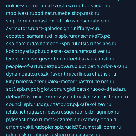
online-z.com
aromat-vostoka.ru
otdelkaexp.ru
mobilvest.ru
bbd.net.ru
mebelshop.msk.ru
smp-forum.ru
bastion-td.ru
kosmoscreative.ru
avrmotors.ru
art-galadesign.ru
tiffany-c.ru
ecostep-samara.ru
d-p.spb.ru
галактика73.рф
sko.com.ru
davitamebel-spb.ru
fotsis.ru
tesiaes.ru
kokoroyari.spb.ru
blesna-kazan.ru
mossilver.ru
lenderoq.ru
sergeydobrin.ru
tochkazvuka.msk.ru
people-of-art.ru
bezzubova.ru
clubtibet.ru
orior-aks.ru
dynamoauto.ru
szk-favorit.ru
carlines.ru
flatnsk.ru
kingbolenskaner.ru
alex-motor.ru
astroline.net.ru
act1.spb.ru
polyglot.com.ru
gidlipetsk.ru
ooo-driada.ru
detsad125.ru
mir-zdoroviya.ru
bruslanovo.ru
siterem.ru
council.spb.ru
лодкипатриот.рф
kafekolizey.ru
iclub.net.ru
gazon-easy.ru
sugarepilekb.ru
grinox.ru
pylesostineco.ru
msts-ozarenie.ru
kameryjooan.ru
artemovskij.ru
dopler.spb.ru
aid70.ru
metall-perm.ru
ndm.msk.ru
ratingzooshop.ru
apiaccess.ru