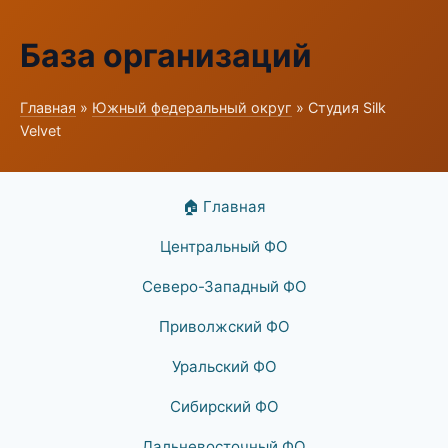
База организаций
Главная
»
Южный федеральный округ
» Студия Silk
Velvet
🏠 Главная
Центральный ФО
Северо-Западный ФО
Приволжский ФО
Уральский ФО
Сибирский ФО
Дальневосточный ФО