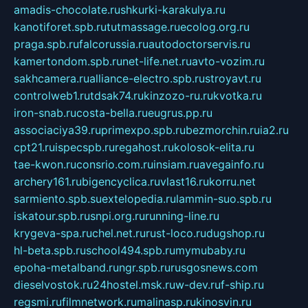
amadis-chocolate.ru
shkurki-karakulya.ru
kanotiforet.spb.ru
tutmassage.ru
ecolog.org.ru
praga.spb.ru
falcorussia.ru
autodoctorservis.ru
kamertondom.spb.ru
net-life.net.ru
avto-vozim.ru
sakhcamera.ru
alliance-electro.spb.ru
stroyavt.ru
controlweb1.ru
tdsak74.ru
kinzozo-ru.ru
kvotka.ru
iron-snab.ru
costa-bella.ru
eugrus.pp.ru
associaciya39.ru
primexpo.spb.ru
bezmorchin.ru
ia2.ru
cpt21.ru
ispecspb.ru
regahost.ru
kolosok-elita.ru
tae-kwon.ru
consrio.com.ru
insiam.ru
avegainfo.ru
archery161.ru
bigencyclica.ru
vlast16.ru
korru.net
sarmiento.spb.su
extelopedia.ru
lammin-suo.spb.ru
iskatour.spb.ru
snpi.org.ru
running-line.ru
krygeva-spa.ru
chel.net.ru
rust-loco.ru
dugshop.ru
hl-beta.spb.ru
school494.spb.ru
mymubaby.ru
epoha-metalband.ru
ngr.spb.ru
rusgosnews.com
dieselvostok.ru
24hostel.msk.ru
w-dev.ru
f-ship.ru
regsmi.ru
filmnetwork.ru
malinasp.ru
kinosvin.ru