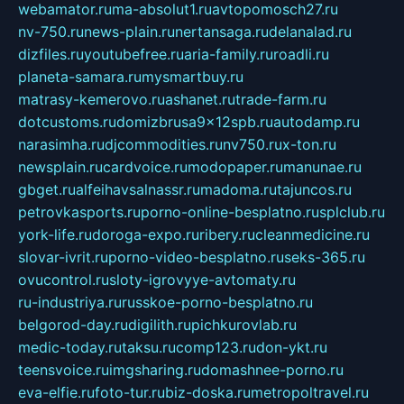
webamator.ru
ma-absolut1.ru
avtopomosch27.ru
nv-750.ru
news-plain.ru
nertansaga.ru
delanalad.ru
dizfiles.ru
youtubefree.ru
aria-family.ru
roadli.ru
planeta-samara.ru
mysmartbuy.ru
matrasy-kemerovo.ru
ashanet.ru
trade-farm.ru
dotcustoms.ru
domizbrusa9x12spb.ru
autodamp.ru
narasimha.ru
djcommodities.ru
nv750.ru
x-ton.ru
newsplain.ru
cardvoice.ru
modopaper.ru
manunae.ru
gbget.ru
alfeihavsalnassr.ru
madoma.ru
tajuncos.ru
petrovkasports.ru
porno-online-besplatno.ru
splclub.ru
york-life.ru
doroga-expo.ru
ribery.ru
cleanmedicine.ru
slovar-ivrit.ru
porno-video-besplatno.ru
seks-365.ru
ovucontrol.ru
sloty-igrovyye-avtomaty.ru
ru-industriya.ru
russkoe-porno-besplatno.ru
belgorod-day.ru
digilith.ru
pichkurovlab.ru
medic-today.ru
taksu.ru
comp123.ru
don-ykt.ru
teensvoice.ru
imgsharing.ru
domashnee-porno.ru
eva-elfie.ru
foto-tur.ru
biz-doska.ru
metropoltravel.ru