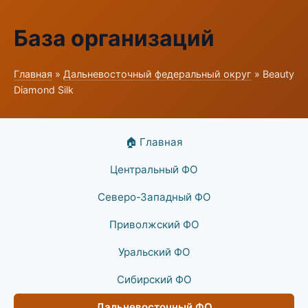
База организаций
Главная
»
Дальневосточный федеральный округ
» Beauty
Diamond Silk
🏠 Главная
Центральный ФО
Северо-Западный ФО
Приволжский ФО
Уральский ФО
Сибирский ФО
Дальневосточный ФО