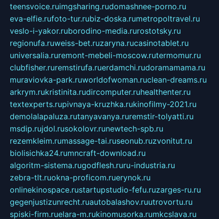
teensvoice.ru
imgsharing.ru
domashnee-porno.ru
eva-elfie.ru
foto-tur.ru
biz-doska.ru
metropoltravel.ru
veslo-i-yakor.ru
borodino-media.ru
rostotsky.ru
regionufa.ru
weiss-bet.ru
zaryna.ru
casinotablet.ru
universalia.ru
remont-mebeli-moscow.ru
termomur.ru
clubfisher.ru
remstirufa.ru
erdamchi.ru
doramamama.ru
muraviovka-park.ru
worldofwoman.ru
clean-dreams.ru
arkrym.ru
kristinita.ru
dircomputer.ru
healthenter.ru
textexperts.ru
pivnaya-kruzhka.ru
kinofilmy-2021.ru
demolalapaluza.ru
tanyavanya.ru
remstir-tolyatti.ru
msdip.ru
jdol.ru
sokolovr.ru
newtech-spb.ru
rezemkleim.ru
massage-tai.ru
seonub.ru
zvonitut.ru
biolisichka24.ru
mncraft-download.ru
algoritm-sistema.ru
godflesh.ru
ru-industria.ru
zebra-tlt.ru
okna-proficom.ru
erynok.ru
onlinekinospace.ru
startupstudio-fefu.ru
zarges-ru.ru
gegenjustizunrecht.ru
autobalashov.ru
utrovortu.ru
spiski-firm.ru
elara-m.ru
kinomusorka.ru
mkcslava.ru