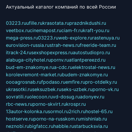
Актуальный каталог компаний по всей России
03223.ru
ufille.ru
krasotata.ru
prazdnikdushi.ru
veetbox.ru
cinemapost.ru
ciam-fr.ru
kraft-you.ru
mega-press.ru
03223.ru
web-explore.ru
rastenuya.ru
eurovision-russia.ru
strah-news.ru
freeride-team.ru
itrack-24.ru
sexshopexpress.ru
autostudiopro.ru
alabuga-cityhotel.ru
pornv.ru
atlantpereezd.ru
bud-em-znakomye.ru
a-cdc.ru
elektrostal-news.ru
korolevremont-market.ru
budem-znakomye.ru
oooagrosnab.ru
fpodaso.ru
emfire.ru
pro-otdelky.ru
ukrasotki.ru
seksuzbek.ru
seks-uzbek.ru
porno-vk.ru
sovratili.ru
olecoon.ru
vd-dosug.ru
adonyev.ru
rbc-news.ru
porno-skvirt.ru
krospr.ru
13autor-kolonka.ru
sormol.ru
2rich.ru
hostel-65.ru
hostserve.ru
porno-na-russkom.ru
mishinlab.ru
neznobi.ru
bigfatcc.ru
habble.ru
starbucksvia.ru