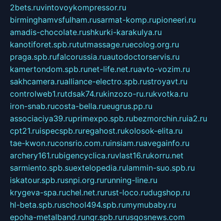
2bets.ru
vintovoykompressor.ru
birminghamvsfulham.ru
sarmat-komp.ru
pioneeri.ru
amadis-chocolate.ru
shkurki-karakulya.ru
kanotiforet.spb.ru
tutmassage.ru
ecolog.org.ru
praga.spb.ru
falcorussia.ru
autodoctorservis.ru
kamertondom.spb.ru
net-life.net.ru
avto-vozim.ru
sakhcamera.ru
alliance-electro.spb.ru
stroyavt.ru
controlweb1.ru
tdsak74.ru
kinzozo-ru.ru
kvotka.ru
iron-snab.ru
costa-bella.ru
eugrus.pp.ru
associaciya39.ru
primexpo.spb.ru
bezmorchin.ru
ia2.ru
cpt21.ru
ispecspb.ru
regahost.ru
kolosok-elita.ru
tae-kwon.ru
consrio.com.ru
insiam.ru
avegainfo.ru
archery161.ru
bigencyclica.ru
vlast16.ru
korru.net
sarmiento.spb.su
extelopedia.ru
lammin-suo.spb.ru
iskatour.spb.ru
snpi.org.ru
running-line.ru
krygeva-spa.ru
chel.net.ru
rust-loco.ru
dugshop.ru
hl-beta.spb.ru
school494.spb.ru
mymubaby.ru
epoha-metalband.ru
ngr.spb.ru
rusgosnews.com