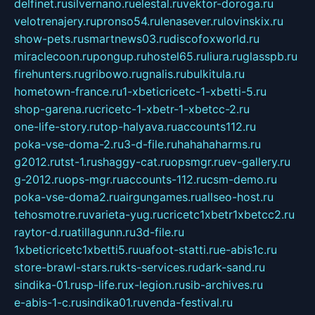
delfinet.ru
silvernano.ru
elestal.ru
vektor-doroga.ru
velotrenajery.ru
pronso54.ru
lenasever.ru
lovinskix.ru
show-pets.ru
smartnews03.ru
discofoxworld.ru
miraclecoon.ru
pongup.ru
hostel65.ru
liura.ru
glasspb.ru
firehunters.ru
gribowo.ru
gnalis.ru
bulkitula.ru
hometown-france.ru
1-xbeticricetc-1-xbetti-5.ru
shop-garena.ru
cricetc-1-xbetr-1-xbetcc-2.ru
one-life-story.ru
top-halyava.ru
accounts112.ru
poka-vse-doma-2.ru
3-d-file.ru
hahahaharms.ru
g2012.ru
tst-1.ru
shaggy-cat.ru
opsmgr.ru
ev-gallery.ru
g-2012.ru
ops-mgr.ru
accounts-112.ru
csm-demo.ru
poka-vse-doma2.ru
airgungames.ru
allseo-host.ru
tehosmotre.ru
varieta-yug.ru
cricetc1xbetr1xbetcc2.ru
raytor-d.ru
atillagunn.ru
3d-file.ru
1xbeticricetc1xbetti5.ru
uafoot-statti.ru
e-abis1c.ru
store-brawl-stars.ru
kts-services.ru
dark-sand.ru
sindika-01.ru
sp-life.ru
x-legion.ru
sib-archives.ru
e-abis-1-c.ru
sindika01.ru
venda-festival.ru