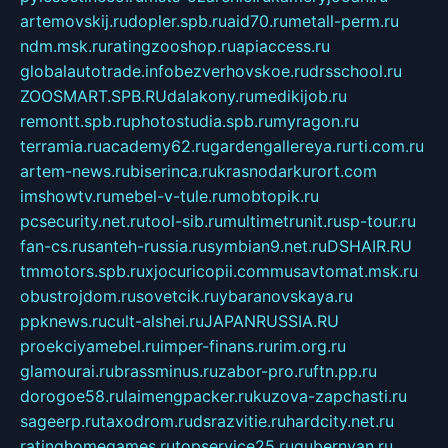
artemovskij.ru
dopler.spb.ru
aid70.ru
metall-perm.ru
ndm.msk.ru
ratingzooshop.ru
apiaccess.ru
globalautotrade.info
bezverhovskoe.ru
drsschool.ru
ZOOSMART.SPB.RU
dalakony.ru
medikijob.ru
remontt.spb.ru
photostudia.spb.ru
myragon.ru
terramia.ru
academy62.ru
gardengallereya.ru
rti.com.ru
artem-news.ru
biserinca.ru
krasnodarkurort.com
imshowtv.ru
mebel-v-tule.ru
mobtopik.ru
pcsecurity.net.ru
tool-sib.ru
multimetrunit.ru
sp-tour.ru
fan-cs.ru
santeh-russia.ru
symbian9.net.ru
DSHAIR.RU
tmmotors.spb.ru
xjocuricopii.com
musavtomat.msk.ru
obustrojdom.ru
sovetcik.ru
ybaranovskaya.ru
ppknews.ru
cult-alshei.ru
JAPANRUSSIA.RU
proekciyamebel.ru
imper-finans.ru
rim.org.ru
glamourai.ru
brassminus.ru
zabor-pro.ru
ftn.pp.ru
dorogoe58.ru
laimengpacker.ru
kuzova-zapchasti.ru
sageerp.ru
taxodrom.ru
dsrazvitie.ru
hardcity.net.ru
ratinghomegames.ru
topservice25.ru
gubernyan.ru