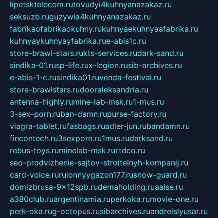
lipetsktelecom.ru
tovudyi4kuhnyanazakaz.ru
seksuzb.ru
guzywia4kuhnyanazakaz.ru
fabrikaofabrikaokuhny.ru
kuhnyaekuhnyaafabrika.ru
kuhnyaykuhnyayfabrika.ru
e-abis1c.ru
store-brawl-stars.ru
kts-services.ru
dark-sand.ru
sindika-01.ru
sp-life.ru
x-legion.ru
sib-archives.ru
e-abis-1-c.ru
sindika01.ru
venda-festival.ru
store-brawlstars.ru
dooraleksandria.ru
antenna-highly.ru
mine-lab-msk.ru
1-mus.ru
3-sex-porn.ru
ban-damn.ru
purse-factory.ru
viagra-tablet.ru
fasbags.ru
adler-jun.ru
bandamn.ru
fincontech.ru
3sexporn.ru
1mus.ru
darksand.ru
rebus-toys.ru
minelab-msk.ru
rtdco.ru
seo-prodvizhenie-sajtov-stroitelnyh-kompanij.ru
card-voice.ru
rulonnyygazon177.ru
snow-guard.ru
domizbrusa-9x12spb.ru
demaholding.ru
aalse.ru
a380club.ru
argentinamia.ru
perkoka.ru
movie-one.ru
perk-oka.ru
g-octopus.ru
sibarchives.ru
andreislyusar.ru