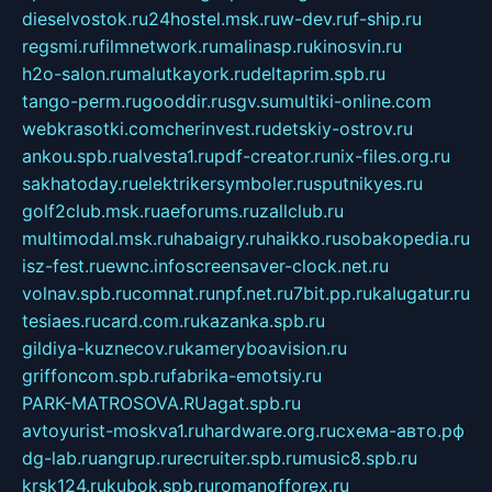
dieselvostok.ru
24hostel.msk.ru
w-dev.ru
f-ship.ru
regsmi.ru
filmnetwork.ru
malinasp.ru
kinosvin.ru
h2o-salon.ru
malutkayork.ru
deltaprim.spb.ru
tango-perm.ru
gooddir.ru
sgv.su
multiki-online.com
webkrasotki.com
cherinvest.ru
detskiy-ostrov.ru
ankou.spb.ru
alvesta1.ru
pdf-creator.ru
nix-files.org.ru
sakhatoday.ru
elektrikersymboler.ru
sputnikyes.ru
golf2club.msk.ru
aeforums.ru
zallclub.ru
multimodal.msk.ru
habaigry.ru
haikko.ru
sobakopedia.ru
isz-fest.ru
ewnc.info
screensaver-clock.net.ru
volnav.spb.ru
comnat.ru
npf.net.ru
7bit.pp.ru
kalugatur.ru
tesiaes.ru
card.com.ru
kazanka.spb.ru
gildiya-kuznecov.ru
kameryboavision.ru
griffoncom.spb.ru
fabrika-emotsiy.ru
PARK-MATROSOVA.RU
agat.spb.ru
avtoyurist-moskva1.ru
hardware.org.ru
схема-авто.рф
dg-lab.ru
angrup.ru
recruiter.spb.ru
music8.spb.ru
krsk124.ru
kubok.spb.ru
romanofforex.ru