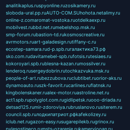
analitikaplus.ru
spyonline.ru
zosikamery.ru
sloboda-ural.pp.ru
AUTO-COM.SU
hohota.net
alimy.ru
online-z.com
aromat-vostoka.ru
otdelkaexp.ru
mobilvest.ru
bbd.net.ru
mebelshop.msk.ru
smp-forum.ru
bastion-td.ru
kosmoscreative.ru
avrmotors.ru
art-galadesign.ru
tiffany-c.ru
ecostep-samara.ru
d-p.spb.ru
галактика73.рф
sko.com.ru
davitamebel-spb.ru
fotsis.ru
tesiaes.ru
kokoroyari.spb.ru
blesna-kazan.ru
mossilver.ru
lenderoq.ru
sergeydobrin.ru
tochkazvuka.msk.ru
people-of-art.ru
bezzubova.ru
clubtibet.ru
orior-aks.ru
dynamoauto.ru
szk-favorit.ru
carlines.ru
flatnsk.ru
kingbolenskaner.ru
alex-motor.ru
astroline.net.ru
act1.spb.ru
polyglot.com.ru
gidlipetsk.ru
ooo-driada.ru
detsad125.ru
mir-zdoroviya.ru
bruslanovo.ru
siterem.ru
council.spb.ru
лодкипатриот.рф
kafekolizey.ru
iclub.net.ru
gazon-easy.ru
sugarepilekb.ru
grinox.ru
pylesostineco.ru
msts-ozarenie.ru
kameryjooan.ru