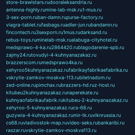
store-brawlstars.ru
dooraleksandria.ru
antenna-highly.ru
mine-lab-msk.ru
1-mus.ru
3-sex-porn.ru
ban-damn.ru
purse-factory.ru
viagra-tablet.ru
fasbags.ru
adler-jun.ru
bandamn.ru
fincontech.ru
3sexporn.ru
1mus.ru
darksand.ru
rebus-toys.ru
minelab-msk.ru
alabuga-cityhotel.ru
medsprawo-4-ka.ru
2864420.ru
blagodarenie-spb.ru
zajmy24.ru
tovudyi-4-kuhnyanazakaz.ru
brazzerscom.ru
medsprawo4ka.ru
xehyroo5kuhnyanazakaz.ru
fabrikayfabrikaefabrika.ru
vskrytie-zamkov-moskva-113.ru
biletnadom.ru
zed-online.ru
pimchax.ru
brazzers-hd.ru
z-host.ru
kitubeu2kuhnyanazakaz.ru
naperekate.ru
kuhnyaofabrikaufabrik.ru
kitubeu-2-kuhnyanazakaz.ru
xehyroo-5-kuhnyanazakaz.ru
cs-68.ru
guzywia-4-kuhnyanazakaz.ru
mir-tk.ru
vlknrussia.ru
cs68.ru
vladivostok-map.ru
video-seks.ru
bankaribi.ru
raszar.ru
vskrytie-zamkov-moskva113.ru