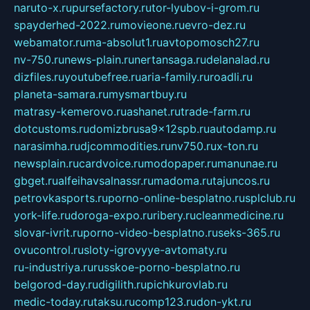
naruto-x.ru
pursefactory.ru
tor-lyubov-i-grom.ru
spayderhed-2022.ru
movieone.ru
evro-dez.ru
webamator.ru
ma-absolut1.ru
avtopomosch27.ru
nv-750.ru
news-plain.ru
nertansaga.ru
delanalad.ru
dizfiles.ru
youtubefree.ru
aria-family.ru
roadli.ru
planeta-samara.ru
mysmartbuy.ru
matrasy-kemerovo.ru
ashanet.ru
trade-farm.ru
dotcustoms.ru
domizbrusa9x12spb.ru
autodamp.ru
narasimha.ru
djcommodities.ru
nv750.ru
x-ton.ru
newsplain.ru
cardvoice.ru
modopaper.ru
manunae.ru
gbget.ru
alfeihavsalnassr.ru
madoma.ru
tajuncos.ru
petrovkasports.ru
porno-online-besplatno.ru
splclub.ru
york-life.ru
doroga-expo.ru
ribery.ru
cleanmedicine.ru
slovar-ivrit.ru
porno-video-besplatno.ru
seks-365.ru
ovucontrol.ru
sloty-igrovyye-avtomaty.ru
ru-industriya.ru
russkoe-porno-besplatno.ru
belgorod-day.ru
digilith.ru
pichkurovlab.ru
medic-today.ru
taksu.ru
comp123.ru
don-ykt.ru