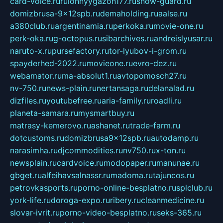
card-voice.ru
rulonnyygazon177.ru
snow-guard.ru
domizbrusa-9x12spb.ru
demaholding.ru
aalse.ru
a380club.ru
argentinamia.ru
perkoka.ru
movie-one.ru
perk-oka.ru
g-octopus.ru
sibarchives.ru
andreislyusar.ru
naruto-x.ru
pursefactory.ru
tor-lyubov-i-grom.ru
spayderhed-2022.ru
movieone.ru
evro-dez.ru
webamator.ru
ma-absolut1.ru
avtopomosch27.ru
nv-750.ru
news-plain.ru
nertansaga.ru
delanalad.ru
dizfiles.ru
youtubefree.ru
aria-family.ru
roadli.ru
planeta-samara.ru
mysmartbuy.ru
matrasy-kemerovo.ru
ashanet.ru
trade-farm.ru
dotcustoms.ru
domizbrusa9x12spb.ru
autodamp.ru
narasimha.ru
djcommodities.ru
nv750.ru
x-ton.ru
newsplain.ru
cardvoice.ru
modopaper.ru
manunae.ru
gbget.ru
alfeihavsalnassr.ru
madoma.ru
tajuncos.ru
petrovkasports.ru
porno-online-besplatno.ru
splclub.ru
york-life.ru
doroga-expo.ru
ribery.ru
cleanmedicine.ru
slovar-ivrit.ru
porno-video-besplatno.ru
seks-365.ru