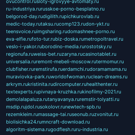
ovucontrol.ru
sloty-igrovyye-avtomaty.ru
ru-industriya.ru
russkoe-porno-besplatno.ru
belgorod-day.ru
digilith.ru
pichkurovlab.ru
medic-today.ru
taksu.ru
comp123.ru
don-ykt.ru
teensvoice.ru
imgsharing.ru
domashnee-porno.ru
eva-elfie.ru
foto-tur.ru
biz-doska.ru
metropoltravel.ru
veslo-i-yakor.ru
borodino-media.ru
rostotsky.ru
regionufa.ru
weiss-bet.ru
zaryna.ru
casinotablet.ru
universalia.ru
remont-mebeli-moscow.ru
termomur.ru
clubfisher.ru
remstirufa.ru
erdamchi.ru
doramamama.ru
muraviovka-park.ru
worldofwoman.ru
clean-dreams.ru
arkrym.ru
kristinita.ru
dircomputer.ru
healthenter.ru
textexperts.ru
pivnaya-kruzhka.ru
kinofilmy-2021.ru
demolalapaluza.ru
tanyavanya.ru
remstir-tolyatti.ru
msdip.ru
jdol.ru
sokolovr.ru
newtech-spb.ru
rezemkleim.ru
massage-tai.ru
seonub.ru
zvonitut.ru
biolisichka24.ru
mncraft-download.ru
algoritm-sistema.ru
godflesh.ru
ru-industria.ru