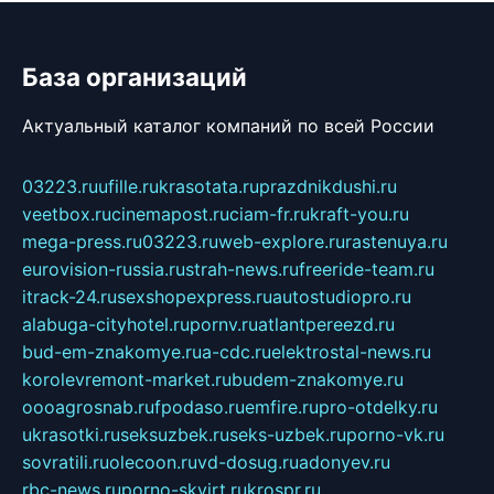
База организаций
Актуальный каталог компаний по всей России
03223.ru
ufille.ru
krasotata.ru
prazdnikdushi.ru
veetbox.ru
cinemapost.ru
ciam-fr.ru
kraft-you.ru
mega-press.ru
03223.ru
web-explore.ru
rastenuya.ru
eurovision-russia.ru
strah-news.ru
freeride-team.ru
itrack-24.ru
sexshopexpress.ru
autostudiopro.ru
alabuga-cityhotel.ru
pornv.ru
atlantpereezd.ru
bud-em-znakomye.ru
a-cdc.ru
elektrostal-news.ru
korolevremont-market.ru
budem-znakomye.ru
oooagrosnab.ru
fpodaso.ru
emfire.ru
pro-otdelky.ru
ukrasotki.ru
seksuzbek.ru
seks-uzbek.ru
porno-vk.ru
sovratili.ru
olecoon.ru
vd-dosug.ru
adonyev.ru
rbc-news.ru
porno-skvirt.ru
krospr.ru