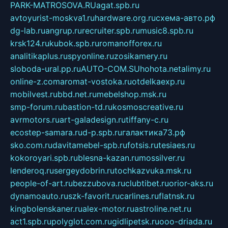
PARK-MATROSOVA.RU
agat.spb.ru
avtoyurist-moskva1.ru
hardware.org.ru
схема-авто.рф
dg-lab.ru
angrup.ru
recruiter.spb.ru
music8.spb.ru
krsk124.ru
kubok.spb.ru
romanofforex.ru
analitikaplus.ru
spyonline.ru
zosikamery.ru
sloboda-ural.pp.ru
AUTO-COM.SU
hohota.net
alimy.ru
online-z.com
aromat-vostoka.ru
otdelkaexp.ru
mobilvest.ru
bbd.net.ru
mebelshop.msk.ru
smp-forum.ru
bastion-td.ru
kosmoscreative.ru
avrmotors.ru
art-galadesign.ru
tiffany-c.ru
ecostep-samara.ru
d-p.spb.ru
галактика73.рф
sko.com.ru
davitamebel-spb.ru
fotsis.ru
tesiaes.ru
kokoroyari.spb.ru
blesna-kazan.ru
mossilver.ru
lenderoq.ru
sergeydobrin.ru
tochkazvuka.msk.ru
people-of-art.ru
bezzubova.ru
clubtibet.ru
orior-aks.ru
dynamoauto.ru
szk-favorit.ru
carlines.ru
flatnsk.ru
kingbolenskaner.ru
alex-motor.ru
astroline.net.ru
act1.spb.ru
polyglot.com.ru
gidlipetsk.ru
ooo-driada.ru