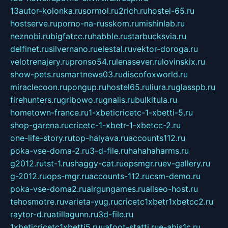
13autor-kolonka.ru
sormol.ru
2rich.ru
hostel-65.ru
hostserve.ru
porno-na-russkom.ru
mishinlab.ru
neznobi.ru
bigfatcc.ru
habble.ru
starbucksvia.ru
delfinet.ru
silvernano.ru
elestal.ru
vektor-doroga.ru
velotrenajery.ru
pronso54.ru
lenasever.ru
lovinskix.ru
show-pets.ru
smartnews03.ru
discofoxworld.ru
miraclecoon.ru
pongup.ru
hostel65.ru
liura.ru
glasspb.ru
firehunters.ru
gribowo.ru
gnalis.ru
bulkitula.ru
hometown-france.ru
1-xbeticricetc-1-xbetti-5.ru
shop-garena.ru
cricetc-1-xbetr-1-xbetcc-2.ru
one-life-story.ru
top-halyava.ru
accounts112.ru
poka-vse-doma-2.ru
3-d-file.ru
hahahaharms.ru
g2012.ru
tst-1.ru
shaggy-cat.ru
opsmgr.ru
ev-gallery.ru
g-2012.ru
ops-mgr.ru
accounts-112.ru
csm-demo.ru
poka-vse-doma2.ru
airgungames.ru
allseo-host.ru
tehosmotre.ru
varieta-yug.ru
cricetc1xbetr1xbetcc2.ru
raytor-d.ru
atillagunn.ru
3d-file.ru
1xbeticricetc1xbetti5.ru
uafoot-statti.ru
e-abis1c.ru