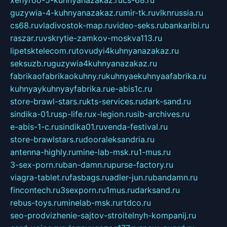
guzywia-4-kuhnyanazakaz.ru
mir-tk.ru
vlknrussia.ru
cs68.ru
vladivostok-map.ru
video-seks.ru
bankaribi.ru
raszar.ru
vskrytie-zamkov-moskva113.ru
lipetsktelecom.ru
tovudyi4kuhnyanazakaz.ru
seksuzb.ru
guzywia4kuhnyanazakaz.ru
fabrikaofabrikaokuhny.ru
kuhnyaekuhnyaafabrika.ru
kuhnyaykuhnyayfabrika.ru
e-abis1c.ru
store-brawl-stars.ru
kts-services.ru
dark-sand.ru
sindika-01.ru
sp-life.ru
x-legion.ru
sib-archives.ru
e-abis-1-c.ru
sindika01.ru
venda-festival.ru
store-brawlstars.ru
dooraleksandria.ru
antenna-highly.ru
mine-lab-msk.ru
1-mus.ru
3-sex-porn.ru
ban-damn.ru
purse-factory.ru
viagra-tablet.ru
fasbags.ru
adler-jun.ru
bandamn.ru
fincontech.ru
3sexporn.ru
1mus.ru
darksand.ru
rebus-toys.ru
minelab-msk.ru
rtdco.ru
seo-prodvizhenie-sajtov-stroitelnyh-kompanij.ru