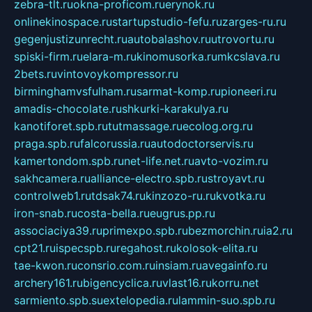
zebra-tlt.ru
okna-proficom.ru
erynok.ru
onlinekinospace.ru
startupstudio-fefu.ru
zarges-ru.ru
gegenjustizunrecht.ru
autobalashov.ru
utrovortu.ru
spiski-firm.ru
elara-m.ru
kinomusorka.ru
mkcslava.ru
2bets.ru
vintovoykompressor.ru
birminghamvsfulham.ru
sarmat-komp.ru
pioneeri.ru
amadis-chocolate.ru
shkurki-karakulya.ru
kanotiforet.spb.ru
tutmassage.ru
ecolog.org.ru
praga.spb.ru
falcorussia.ru
autodoctorservis.ru
kamertondom.spb.ru
net-life.net.ru
avto-vozim.ru
sakhcamera.ru
alliance-electro.spb.ru
stroyavt.ru
controlweb1.ru
tdsak74.ru
kinzozo-ru.ru
kvotka.ru
iron-snab.ru
costa-bella.ru
eugrus.pp.ru
associaciya39.ru
primexpo.spb.ru
bezmorchin.ru
ia2.ru
cpt21.ru
ispecspb.ru
regahost.ru
kolosok-elita.ru
tae-kwon.ru
consrio.com.ru
insiam.ru
avegainfo.ru
archery161.ru
bigencyclica.ru
vlast16.ru
korru.net
sarmiento.spb.su
extelopedia.ru
lammin-suo.spb.ru