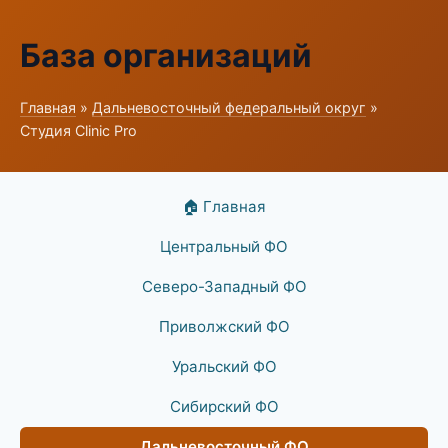
База организаций
Главная
»
Дальневосточный федеральный округ
»
Студия Clinic Pro
🏠 Главная
Центральный ФО
Северо-Западный ФО
Приволжский ФО
Уральский ФО
Сибирский ФО
Дальневосточный ФО