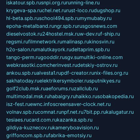
iskatour.spb.ru
snpi.org.ru
running-line.ru
krygeva-spa.ru
chel.net.ru
rust-loco.ru
dugshop.ru
hl-beta.spb.ru
school494.spb.ru
mymubaby.ru
epoha-metalband.ru
ngr.spb.ru
rusgosnews.com
dieselvostok.ru
24hostel.msk.ru
w-dev.ru
f-ship.ru
regsmi.ru
filmnetwork.ru
malinasp.ru
kinosvin.ru
h2o-salon.ru
malutkayork.ru
deltaprim.spb.ru
tango-perm.ru
gooddir.ru
sgv.su
multiki-online.com
webkrasotki.com
cherinvest.ru
detskiy-ostrov.ru
ankou.spb.ru
alvesta1.ru
pdf-creator.ru
nix-files.org.ru
sakhatoday.ru
elektrikersymboler.ru
sputnikyes.ru
golf2club.msk.ru
aeforums.ru
zallclub.ru
multimodal.msk.ru
habaigry.ru
haikko.ru
sobakopedia.ru
isz-fest.ru
ewnc.info
screensaver-clock.net.ru
volnav.spb.ru
comnat.ru
npf.net.ru
7bit.pp.ru
kalugatur.ru
tesiaes.ru
card.com.ru
kazanka.spb.ru
gildiya-kuznecov.ru
kameryboavision.ru
griffoncom.spb.ru
fabrika-emotsiy.ru