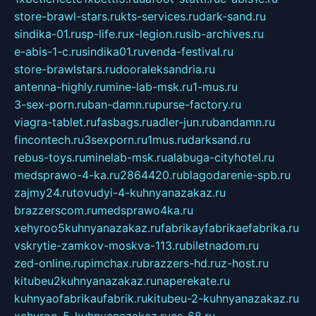
store-brawl-stars.ru
kts-services.ru
dark-sand.ru
sindika-01.ru
sp-life.ru
x-legion.ru
sib-archives.ru
e-abis-1-c.ru
sindika01.ru
venda-festival.ru
store-brawlstars.ru
dooraleksandria.ru
antenna-highly.ru
mine-lab-msk.ru
1-mus.ru
3-sex-porn.ru
ban-damn.ru
purse-factory.ru
viagra-tablet.ru
fasbags.ru
adler-jun.ru
bandamn.ru
fincontech.ru
3sexporn.ru
1mus.ru
darksand.ru
rebus-toys.ru
minelab-msk.ru
alabuga-cityhotel.ru
medsprawo-4-ka.ru
2864420.ru
blagodarenie-spb.ru
zajmy24.ru
tovudyi-4-kuhnyanazakaz.ru
brazzerscom.ru
medsprawo4ka.ru
xehyroo5kuhnyanazakaz.ru
fabrikayfabrikaefabrika.ru
vskrytie-zamkov-moskva-113.ru
biletnadom.ru
zed-online.ru
pimchax.ru
brazzers-hd.ru
z-host.ru
kitubeu2kuhnyanazakaz.ru
naperekate.ru
kuhnyaofabrikaufabrik.ru
kitubeu-2-kuhnyanazakaz.ru
xehyroo-5-kuhnyanazakaz.ru
cs-68.ru