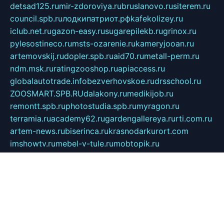
detsad125.ru
mir-zdoroviya.ru
bruslanovo.ru
siterem.ru
council.spb.ru
лодкипатриот.рф
kafekolizey.ru
iclub.net.ru
gazon-easy.ru
sugarepilekb.ru
grinox.ru
pylesostineco.ru
msts-ozarenie.ru
kameryjooan.ru
artemovskij.ru
dopler.spb.ru
aid70.ru
metall-perm.ru
ndm.msk.ru
ratingzooshop.ru
apiaccess.ru
globalautotrade.info
bezverhovskoe.ru
drsschool.ru
ZOOSMART.SPB.RU
dalakony.ru
medikijob.ru
remontt.spb.ru
photostudia.spb.ru
myragon.ru
terramia.ru
academy62.ru
gardengallereya.ru
rti.com.ru
artem-news.ru
biserinca.ru
krasnodarkurort.com
imshowtv.ru
mebel-v-tule.ru
mobtopik.ru
pcsecurity.net.ru
tool-sib.ru
multimetrunit.ru
sp-tour.ru
fan-cs.ru
santeh-russia.ru
symbian9.net.ru
DSHAIR.RU
tmmotors.spb.ru
xjocuricopii.com
musavtomat.msk.ru
obustrojdom.ru
sovetcik.ru
ybaranovskaya.ru
ppknews.ru
cult-alshei.ru
JAPANRUSSIA.RU
proekciyamebel.ru
imper-finans.ru
rim.org.ru