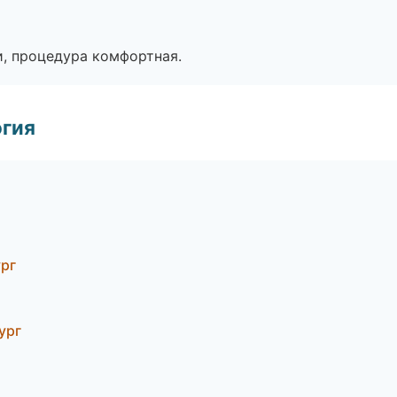
, процедура комфортная.
огия
ург
ург