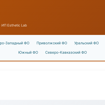
 ИП Esthetic Lab
ро-Западный ФО
Приволжский ФО
Уральский ФО
Южный ФО
Северо-Кавказский ФО