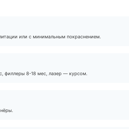
литации или с минимальным покраснением.
с, филлеры 8-18 мес, лазер — курсом.
тнёры.