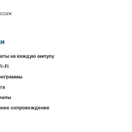
ассаж
ми
аты на каждую ампулу
i-Fi
программы
га
риалы
урное сопровождение